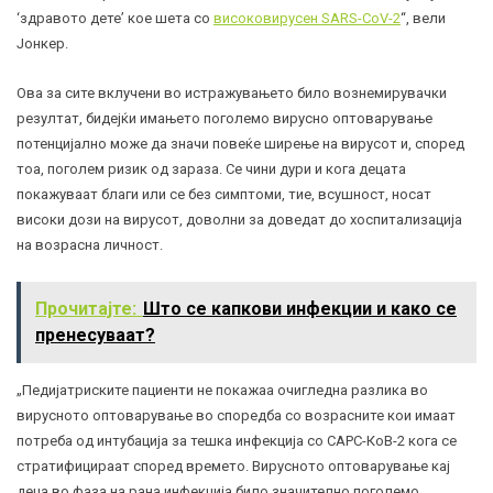
‘здравото дете’ кое шета со
високовирусен SARS-CoV-2
“, вели
Јонкер.
Ова за сите вклучени во истражувањето било вознемирувачки
резултат, бидејќи имањето поголемо вирусно оптоварување
потенцијално може да значи повеќе ширење на вирусот и, според
тоа, поголем ризик од зараза. Се чини дури и кога децата
покажуваат благи или се без симптоми, тие, всушност, носат
високи дози на вирусот, доволни за доведат до хоспитализација
на возрасна личност.
Прочитајте:
Што се капкови инфекции и како се
пренесуваат?
„Педијатриските пациенти не покажаа очигледна разлика во
вирусното оптоварување во споредба со возрасните кои имаат
потреба од интубација за тешка инфекција со САРС-КоВ-2 кога се
стратифицираат според времето. Вирусното оптоварување кај
деца во фаза на рана инфекција било значително поголемо