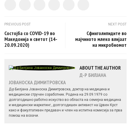
Post navigation
PREVIOUS POST
NEXT POST
Состојба со COVID-19 во
Сфинголипидите во
Македонија и светот (14-
мајчиното млеко влијаат
20.09.2020)
на микробиомот
ABOUT THE AUTHOR
Д-Р БИЛЈАНА
ЈОВАНОСКА ДИМИТРОВСКА
Д-р Билјана Јованоска Димитровска, доктор на медицина и
медицински стручен соработник. Родена на 29.09.1979 со
долгогодишно работно искуство во областа на семејна медицина
и медицински маркетинг, долгогодишен активист на Црвен Крст
како и факултативен предавач и член на испитна комисија за прва
помош на возачи.