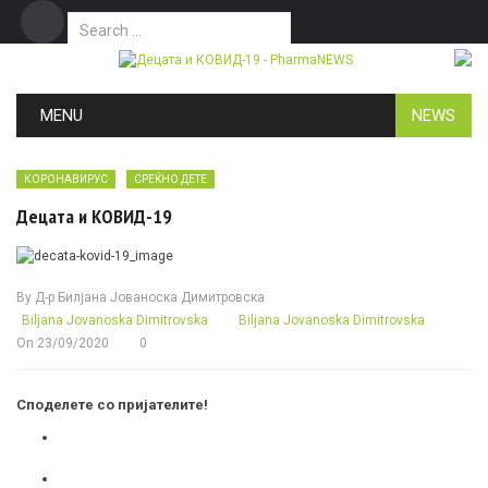
Search for:
Дома
Маркетинг
Контакт
Skip to content
MENU
NEWS
КОРОНАВИРУС
СРЕЌНО ДЕТЕ
Децата и КОВИД-19
By
Д-р Билјана Јованоска Димитровска
Biljana Jovanoska Dimitrovska
Biljana Jovanoska Dimitrovska
On
23/09/2020
0
Споделете со пријателите!