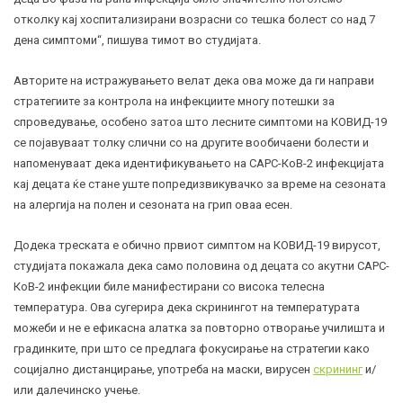
отколку кај хоспитализирани возрасни со тешка болест со над 7
дена симптоми“, пишува тимот во студијата.
Авторите на истражувањето велат дека ова може да ги направи
стратегиите за контрола на инфекциите многу потешки за
спроведување, особено затоа што лесните симптоми на КОВИД-19
се појавуваат толку слични со на другите вообичаени болести и
напоменуваат дека идентификувањето на САРС-КоВ-2 инфекцијата
кај децата ќе стане уште попредизвикувачко за време на сезоната
на алергија на полен и сезоната на грип оваа есен.
Додека треската е обично првиот симптом на КОВИД-19 вирусот,
студијата покажала дека само половина од децата со акутни САРС-
КоВ-2 инфекции биле манифестирани со висока телесна
температура. Ова сугерира дека скринингот на температурата
можеби и не е ефикасна алатка за повторно отворање училишта и
градинките, при што се предлага фокусирање на стратегии како
социјално дистанцирање, употреба на маски, вирусен
скрининг
и/
или далечинско учење.