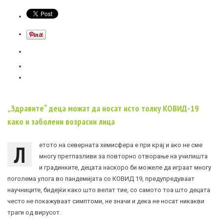
„Здравите“ деца можат да носат исто толку КОВИД-19
како и заболени возрaсни лица
Л
етото на северната хемисфера е при крај и ако не сме
многу претпазливи за повторно отворање на училишта
и градинките, децата наскоро би можеле да играат многу
поголема улога во пандемијата со КОВИД 19, предупредуваат
научниците, бидејќи како што велат тие, со самото тоа што децата
често не покажуваат симптоми, не значи и дека не носат никакви
траги од вирусот.