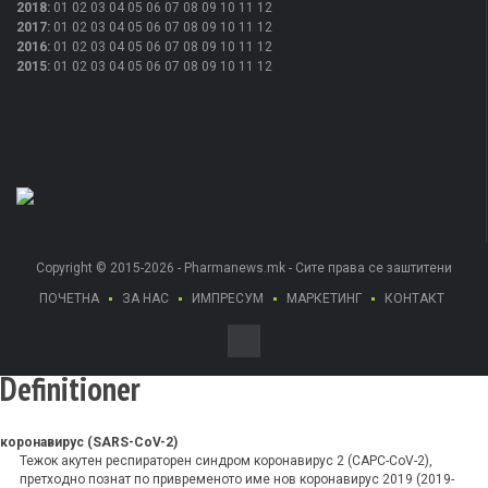
2018
:
01
02
03
04
05
06
07
08
09
10
11
12
2017
:
01
02
03
04
05
06
07
08
09
10
11
12
2016
:
01
02
03
04
05
06
07
08
09
10
11
12
2015
:
01
02
03
04
05
06
07
08
09
10
11
12
Copyright © 2015-2026 - Pharmanews.mk - Сите права се заштитени
ПОЧЕТНА
ЗА НАС
ИМПРЕСУМ
МАРКЕТИНГ
КОНТАКТ
Definitioner
коронавирус (SARS-CoV-2)
Тежок акутен респираторен синдром коронавирус 2 (САРС-CoV-2),
претходно познат по привременото име нов коронавирус 2019 (2019-