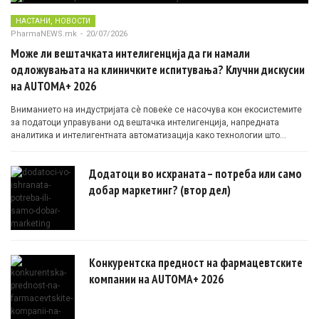
,
НАСТАНИ
НОВОСТИ
PharmaNEWS.mk
-
20/07/2026
Може ли вештачката интелигенција да ги намали
одложувањата на клиничките испитувања? Клучни дискусии
на AUTOMA+ 2026
Вниманието на индустријата сè повеќе се насочува кон екосистемите
за податоци управувани од вештачка интелигенција, напредната
аналитика и интелигентната автоматизација како технологии што
овозможуваат поефикасни клинички истражувања засновани на
докази.
Додатоци во исхраната – потреба или само
добар маркетинг? (втор дел)
Конкурентска предност на фармацевтските
компании на AUTOMA+ 2026