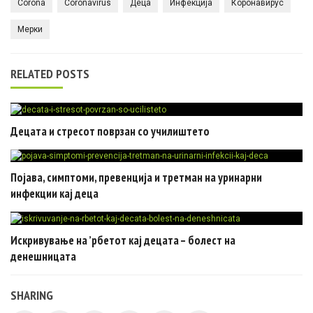
Corona
Coronavirus
Деца
Инфекција
Коронавирус
Мерки
RELATED POSTS
Децата и стресот поврзан со училиштето
Појава, симптоми, превенција и третман на уринарни
инфекции кај деца
Искривување на ’рбетот кај децата – болест на
денешницата
SHARING