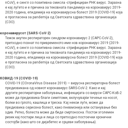
nCoV), е сингл со позитивна смисла -стрифициран РНК вирус. Заразна
е кај луѓето и е причина за тековната пандемија на коронавирус 2019-
2020 година, епидемија на коронавирусна болест 2019 (COVID-19) која
е прогласена за pandemija од Светската здравствена организација
(СЗО).
коронавирусот (SARS-CoV-2)
Тежок акутен респираторен синдром коронавирус 2 (САРС-CoV-2),
претходно познат по привременото име нов коронавирус 2019 (2019-
nCoV), е сингл со позитивна смисла -стрифициран РНК вирус. Заразна
е кај луѓето и е причина за тековната пандемија на коронавирус 2019-
2020 година, епидемија на коронавирусна болест 2019 (COVID-19) која
е прогласена за pandemija од Светската здравствена организација
(СЗО).
КОВИД-19 (COVID-19)
COVID-19 (COronaVIrus Disease 2019) — вирусна респираторна болест
предизвикана од новиот коронавирус SARS-CoV-2.
Како и кај
другите респираторни заболувања, инфекцијата со вируси САРС-КоВ-2
може да предизвика благи симптоми, вклучувајќи течење на носот,
болки во грлото, кашлица и треска. Кај некои луѓе, може да
предизвика сериозна болест, како пневмонија или останување без
здив. Ретко, болеста може да биде смртоносна. Постои зголемен
ризик кај постари лица и лица со претходно постоечки хронични
состојби (како што се дијабетес и срцеви заболувања).