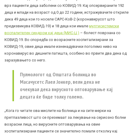
врз пациенти деца заболени со КОВИД-19. Кај опсервираните 192
деца и млади на возраст од 0 до 22 години, истражувачите откриле
дека 49 деца кои го носеле САРС-КоВ-2 (коронавирусот што
предизвикува КОВИД-19) и 18 деца кои имале
мултисистемски
воспалителен синдром кај деца (МИС-Ц )
– болест поврзана со
КОВИД-19. Во споредба со возрасните хоспитализирани за
КОВИД-19, овие деца имале изненадувачки поголемо ниво на
коронавирус
во дишните патишта, особено во првите два дена од
заразувањето со него.
Пулмологот од Општата болница во
Масачусетс Лаел Јонкер, вели дека не
очекувал дека вирусното оптоварување кај
децата ќе биде толку големо.
„Кога го читате ова мислите на болница и на сите мерки на
претпазливост што се преземаат за лекување на сериозно болни
возрасни лица, но вирусните оптоварувања на овие
хоспитализирани пациенти се значително помали отколку кај