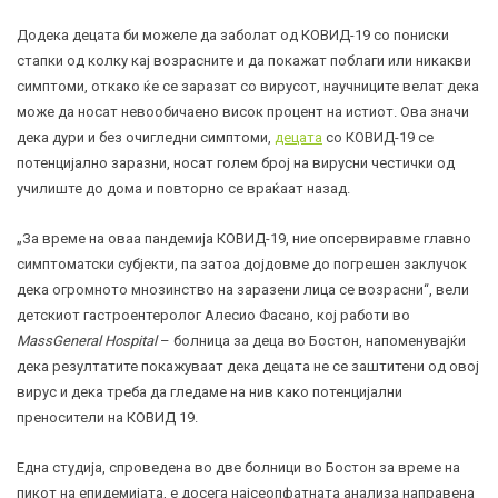
Додека децата би можеле да заболат од
КОВИД-19
со пониски
стапки од колку кај возрасните и да покажат поблаги или никакви
симптоми, откако ќе се заразат со вирусот, научниците велат дека
може да носат невообичаено висок процент на истиот. Ова значи
дека дури и без очигледни симптоми,
децата
со КОВИД-19 се
потенцијално заразни, носат голем број на вирусни честички од
училиште до дома и повторно се враќаат назад.
„За време на оваа
пандемија
КОВИД-19, ние опсервиравме главно
симптоматски субјекти, па затоа дојдовме до погрешен заклучок
дека огромното мнозинство на заразени лица се возрасни“, вели
детскиот гастроентеролог Алесио Фасано, кој работи во
MassGeneral Hospital
– болница за деца во Бостон, напоменувајќи
дека резултатите покажуваат дека децата не се заштитени од овој
вирус и дека треба да гледаме на нив како потенцијални
преносители на КОВИД 19.
Една студија, спроведена во две болници во Бостон за време на
пикот на епидемијата, е досега најсеопфатната анализа направена