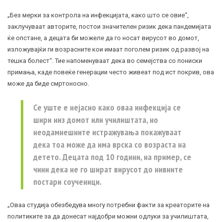
„Без мерки за контрола на инфекцијата, како што се овие“,
заклучуваат авторите, постои значителен ризик дека пандемијата
ќе опстане, а децата би можеле да го носат вирусот во домот,
изложувајќи ги возрасните кои имаат поголем ризик од развој на
тешка болест“. Тие напоменуваат дека во семејства со пониски
примања, каде повеќе генерации често живеат под ист покрив, ова
може да биде смртоносно.
Се уште е нејасно како оваа инфекција се
шири низ домот или училиштата, но
неодамнешните истражувања покажуваат
дека тоа може да има врска со возраста на
детето. Децата под 10 години, на пример, се
чини дека не го шират вирусот до нивните
постари соученици.
„Оваа студија обезбедува многу потребни факти за креаторите на
политиките за да донесат најдобри можни одлуки за училиштата,