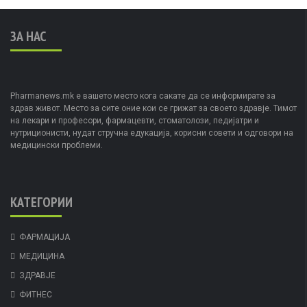
ЗА НАС
Pharmanews.mk е вашето место кога сакате да се информирате за
здрав живот. Место за сите оние кои се грижат за своето здравје. Тимот
на лекари и професори, фармацевти, стоматолози, педијатри и
нутриционисти, нудат стручна едукација, корисни совети и одговори на
медицински проблеми.
КАТЕГОРИИ
ФАРМАЦИЈА
МЕДИЦИНА
ЗДРАВЈЕ
ФИТНЕС