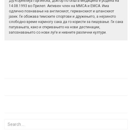
Д-р Корнелија Ѓорѓиеска, доктор по општа медицина е родена на
14.08.1993 во Прилеп. Активен член на ММСА и ЕМСА. Има
одлично познавање на англискиот, германскиот и шпанскиот
јазик. Ги обожава тимските спортови и дружењето, а нејзиното
слободно време најмногу сака да го користи за пишување. Ги сака
патувањата, како и откривањето на нови дестинации,
запознавањето со нови луѓе и нивните различни култури.
Search for: