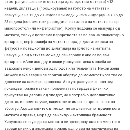
отрстранување на сите остатоци од плодот во матката) <12
недели, дилатација (проширување) на грлото на матката и
евакуација на 12 до 23 недела или медицинска индукција на > 16 до
23 недела (со осмотски разредувач на грлото на матката ‘на пр.
мизопростол или мифепристон’). Колку подоцна се евакуира од
матката, толку е поголема веројатноста за појава на плацентарно
крварење, перфорација на матката поради долгите коски на
фетусот и потешкотии во дилатација на грлото на матката.
Евакуација од матката може да се направи и ако се појави
крварење и/или ако други знаци укажуваат дека можеби се
задржале некои делови од плодот или плацентата. Некои жени
можеби веќе завршиле спонтан абортус до моментот кога тие се
донесени за клиничка проценка. Ако ултразвучниот преглед
покажува празна матка и проценката потврдува физичко
присуство на делови од плодот, не е потребно дополнително
дејство; во овие случаи, пациентките имаат завршен спонтан
абортус. Ако деловите од плодот не се физички потврдени кога
матката е празна, мора да се исклучи ектопична бременост.
Хируршка евакуација на матката се препорачувала во минатото
заради ризик од инфекција и ризик од појава на нарушувања на