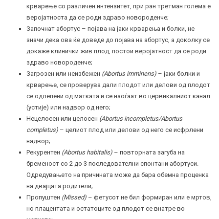
крварење со различен интензитет, при ран третман голема е
веројатноста да се роди здраво новороденче;
Започнат абортус – појава на јаки крварења и болки, не
значи дека ова ќе доведе до појава на абортус, а доколку се
докаже клинички жив плод, постои веројатност да се роди
здраво новороденче;
Загрозен или неизбежен
(Abortus imminens)
– јаки болки и
крварење, се проверува дали плодот или делови од плодот
се одлепени од матката и се наоѓаат во цервикалниот канал
(устије) или надвор од него;
Нецелосен или целосен
(Abortus incompletus/Abortus
completus)
– целиот плод или делови од него се исфрлени
надвор;
Рекурентен
(Abortus habitalis)
– повторната загуба на
бременост со 2 до 3 последователни спонтани абортуси.
Одредувањето на причината може да бара обемна проценка
на двајцата родители;
Пропуштен
(Missed)
– фетусот не бил формиран или е мртов,
но плацентата и остатоците од плодот се внатре во