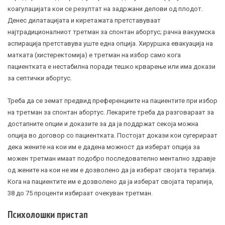
коагулацијата кои се резултат на задржани делови од плодот.
Денес дилатацијата и киретажата претставуваат
најтрадиционалниот третман за спонтан абортус; рачна вакуумска
аспирација претставува уште една опција. Хируршка евакуација на
матката (хистеректомија) е третман на избор само кога
пациентката е нестабилна поради тешко крварење или има докази
за септички абортус.
Треба да се земат предвид преференциите на пациентите при избор
на третман за спонтан абортус. Лекарите треба да разговараат за
достапните опции и доказите за да ја поддржат секоја можна
опција во договор со пациентката. Постојат докази кои сугерираат
дека жените на кои им е дадена можност да изберат опција за
можен третман имаат подобро последователно ментално здравје
од жените на кои не им е дозволено да ја изберат својата терапија.
Кога на пациентите им е дозволено да ја изберат својата терапија,
38 до 75 проценти избираат очекуван третман.
Психолошки пристап