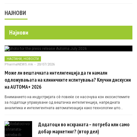
НАЈНОВИ
Најнови
,
НАСТАНИ
НОВОСТИ
PharmaNEWS.mk
-
20/07/2026
Може ли вештачката интелигенција да ги намали
одложувањата на клиничките испитувања? Клучни дискусии
на AUTOMA+ 2026
Вниманието на индустријата сè повеќе се насочува кон екосистемите
за податоци управувани од вештачка интелигенција, напредната
аналитика и интелигентната автоматизација како технологии што
овозможуваат поефикасни клинички истражувања засновани на
докази.
Додатоци во исхраната – потреба или само
добар маркетинг? (втор дел)