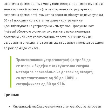
ектопична бременост има многу мала веројатност, иако е можна и
хетеротропна бременост (т.е. истовремена интраутерина и
ектопична бременост) Ризикот за спонтан абортус се намалува од
50 на 3 проценти кога фетални срцеви контракции се
идентификуваат на ултразвучно испитување. Пропуштениот
(missed)
абортус е суспектен ако матката не се зголемува
постепено или кога квантитативниот бета-
hCG
е низок и не
одговара на очекуваната гестациската возраст и нема да се удвои
во рок од 48 до 72 часа.
Трансвагинална ултрасонографија треба да
се изврши бидејќи е исклучително сигурна
метода за пронаоѓање на делови од плодот,
со чувствителност од 90 до 100% и
специфичност од 80 до 92%.
Третман
Опсервација (набљудување) кога станува збор за загрозен