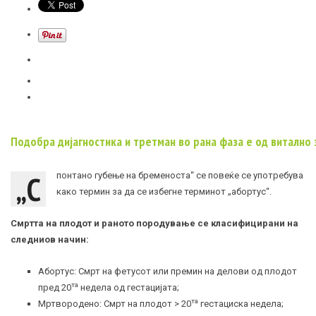
Подобрa дијагностика и третман во рана фаза е од витално
„С
понтано губење на бременоста“ се повеќе се употребува
како термин за да се избегне терминот „абортус“.
Смртта на плодот и раното породување се класифицирани на
следниов начин:
Абортус: Смрт на фетусот или премин на делови од плодот
та
пред 20
недела од гестацијата;
та
Мртвородено: Смрт на плодот > 20
гестациска недела;