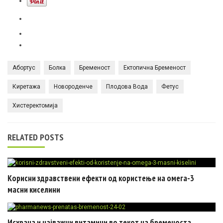
Абортус
Болка
Бременост
Ектопична Бременост
Киретажа
Новороденче
Плодова Вода
Фетус
Хистеректомија
RELATED POSTS
Корисни здравствени ефекти од користење на омега-3
масни киселини
Исхрана и најважни витамини во текот на бременоста