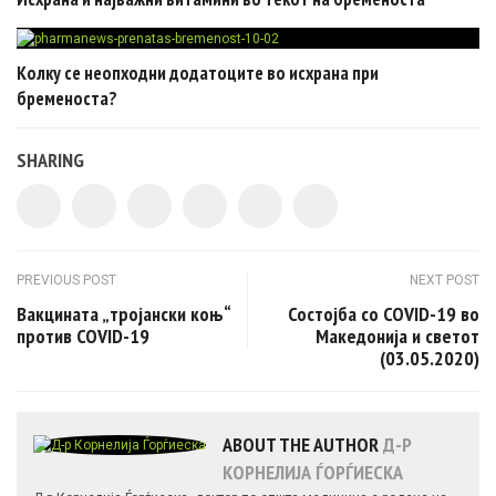
Колку се неопходни додатоците во исхрана при
бременоста?
SHARING
Post navigation
PREVIOUS POST
NEXT POST
Вакцината „тројански коњ“
Состојба со COVID-19 во
против COVID-19
Македонија и светот
(03.05.2020)
ABOUT THE AUTHOR
Д-Р
КОРНЕЛИЈА ЃОРЃИЕСКА