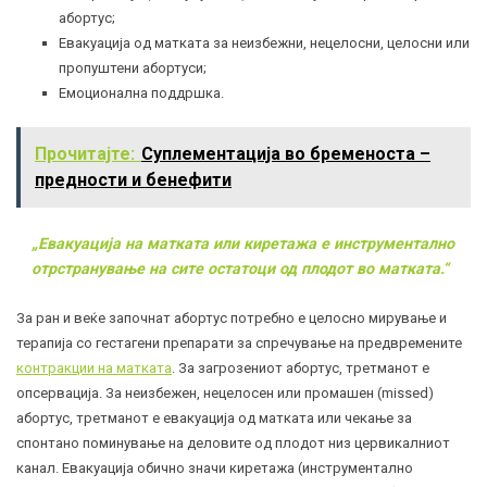
абортус;
Евакуација од матката за неизбежни, нецелосни, целосни или
пропуштени абортуси;
Емоционална поддршка.
Прочитајте:
Суплементација во бременоста –
предности и бенефити
„Евакуација на матката или киретажа е инструментално
отрстранување на сите остатоци од плодот во матката.“
За ран и веќе започнат абортус потребно е целосно мирување и
терапија со гестагени препарати за спречување на предвремените
контракции на матката
. За загрозениот абортус, третманот е
опсервација. За неизбежен, нецелосен или промашен (missed)
абортус, третманот е евакуација oд матката или чекање за
спонтано поминување на деловите од плодот низ цервикалниот
канал. Евакуација обично значи киретажа (инструментално