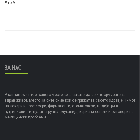
Error9
ЗА НАС
Pharmanews.mk е вашето место кога сакате да се информирате за
здрав живот. Место за сите оние кои се грижат за своето здравје. Тимот
на лекари и професори, фармацевти, стоматолози, педијатри и
нутриционисти, нудат стручна едукација, корисни совети и одговори на
медицински проблеми.