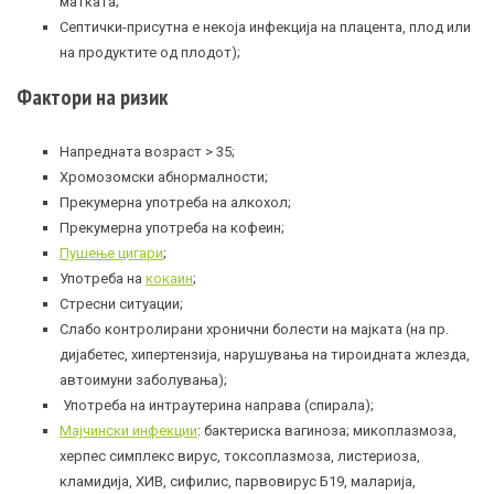
матката;
Септички-присутна е некоја инфекција на плацента, плод или
на продуктите од плодот);
Фактори на ризик
Напредната возраст > 35;
Хромозомски абнормалности;
Прекумерна употреба на алкохол;
Прекумерна употреба на кофеин;
Пушење цигари
;
Употреба на
кокаин
;
Стресни ситуации;
Слабо контролирани хронични болести на мајката (на пр.
дијабетес
, хипертензија, нарушувања на тироидната
жлезда
,
автоимуни заболувања);
Употреба на интраутерина направа (спирала);
Мајчински инфекции
: бактериска вагиноза; микоплазмоза,
херпес симплекс вирус, токсоплазмоза, листериоза,
кламидија, ХИВ, сифилис, парвовирус Б19, маларија,