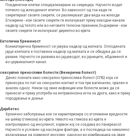
Поединечни клетки специјализирани за секреција. Најчесто водат
потекло од жлездениот епител. Во зависност од тоа каде ги
секретираат своите секрети, се разликуваат два вида на жлезди:
Егзокрини - кои своите секрети ги излачуваат преку изводни канали
надвор од телото или во неговите телесни празнини; Ендокрини - кои
своите секрети ги излачуваат директно во крвта.
Ектопична бременост
Вонматерична бременост се јавува надвор од матката. Оплодената
јајце клетката е поставена надвор од матката и се обидува да се
развие. Најчесто се развива во јајцеводот, во јајниците, абдоменот и
во цервикалниот канал.
сексуално преносливи болести (Венерична болест)
Денес позната како сексуално пренослива болест (СПБ) која се
пренесува по пат на сексуален контакт и тоа при вагинален, орален и
анален однос. Некои од овие инфекции или болести може да се
пренесат и преку употреба на интравенозна игла за дрога, како и преку
породување и доење.
Дијабетес
Хронично заболување кое се карактеризира со зголемени вредности
на шеќер (гликоза) во крвта. Нивото на гликоза во крвта е
контролирано од инсулинот, хормон кој се создава во панкреасот.
Најчесто е условен од наследни фактори, а е последица на намалено
излачување на хормонот инсулин, односно во комбинација на овие