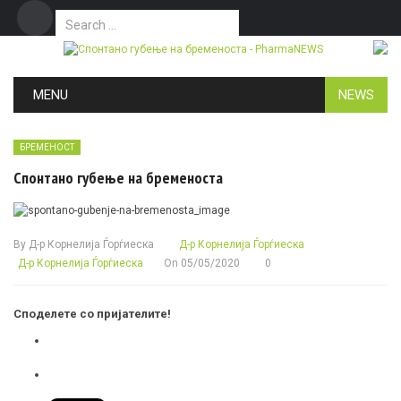
Search for:
Дома
Маркетинг
Контакт
Skip to content
MENU
NEWS
БРЕМЕНОСТ
Спонтано губење на бременоста
By
Д-р Корнелија Ѓорѓиеска
Д-р Корнелија Ѓорѓиеска
Д-р Корнелија Ѓорѓиеска
On
05/05/2020
0
Споделете со пријателите!