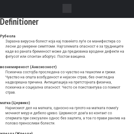
Definitioner
Рубеола
Заразна вирусна болест која кај повеќето луѓе се манифестира со
лесни до умерени симптоми. Најголемата опасност е за трудниците
каде во раната бременост може да предизвика вродени дефекти на
фетусот или спонтан абортус. Постои вакцина.
вознемиреност (Анксиозност)
Психичка состојба проследена со чувство на тешкотии и грижи.
Чувство на општа возбуденост и нејасен страв, без очигледна
надворешна причина. Антиципација на претстојната физичка,
психичка и социјална опасност. Често се поистоветува со поимот
страв.
матка (Цервикс)
Најнискиот дел на матката, односно на грлото на матката помеѓу
мочниот меур и дебело црево. Цервиксот доаѓа во контакт со
спермата при сексуален однос без заштита, а тоа го прави ранлив на
полово преносливи болести.
жлезда (Жлезди)