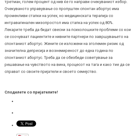
третман, голем процент од нив ќе го направи очекуваниот избор.
Очекуваното управување со пропуштен спонтан абортус има
променливи стапки на успех, но медицинската терапија со
интравагинален мизопростол има стапка на успех од 80%.
Лекарите треба да бидат свесни за психолошките проблеми со кои
се соочуваат пациентите и нивните партнери по завршувањето на
спонтаниот абортус. Жените се изложени на зголемен ризик од
значителна депресија и вознемиреност до една година по
спонтаниот абортус. Треба да се обезбеди советување за
решавање на чувството на вина, процесот на тага и како тие да се
справат со своите пријатели и своето семејство.
Споделете со пријателите!