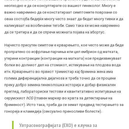
неопходно е да се консултирате со вашиот гинеколог. Многу е
важно навремено да се констатираат симптомите поврзани со
оваа состојба бидејќи многу често знаат да бидат многу тивки и да
наликуваат на вообичаени тегоби. Само така ќе може навремено
да се третира и да се спречи можната појава на абортус.
Најчесто присутен симптом е крварењето, кое често може да биде
пропратено со исфрлање парчиња или цел ембрион од матката,
утерини контракции (контракции на матката) кои предизвикуваат
болки во долниот дел на стомакот, истекување на плодова вода
итн. Крварењето во првиот триместар кај бремена жена има
голема диференцијална дијагноза и треба точно да се процени
преку добро земена гинеколошка историја и добар физикален
преглед, лабораториски тестови и квантитативно испитување на
серумскиот
hCG
(главен маркер во крвта за детектирање на
бременост). Исто така, треба да се земат предвид тестирањето за
гонореја и кламидија (
сексуално преносливи болести
).
Ултрасонографијата (ЕХО) е клучна за