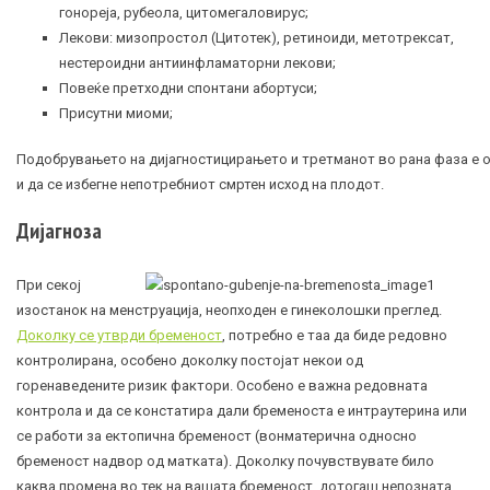
гонореја,
рубеола
, цитомегаловирус;
Лекови: мизопростол (Цитотек), ретиноиди, метотрексат,
нестероидни антиинфламаторни лекови;
Повеќе претходни спонтани абортуси;
Присутни миоми;
Подобрувањето на дијагностицирањето и третманот во рана фаза е о
и да се избегне непотребниот смртен исход на плодот.
Дијагноза
При секој
изостанок на менструација, неопходен е гинеколошки преглед.
Доколку се утврди бременост
, потребно е таа да биде редовно
контролирана, особено доколку постојат некои од
горенаведените ризик фактори. Особено е важна редовната
контрола и да се констатира дали бременоста е интраутерина или
се работи за
ектопична бременост
(вонматерична односно
бременост надвор од матката). Доколку почувствувате било
каква промена во тек на вашата бременост, дотогаш непозната,