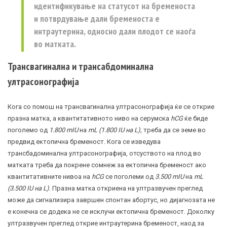
идентификување на статусот на бременоста
и потврдување дали бременоста е
интраутерина, односно дали плодот се наоѓа
во матката.
Трансвагинална и трансабдоминална
ултрасонографија
Кога со помош на трансвагинална ултрасонографија ќе се открие
празна
матка
, а квантитативното ниво на серумска
hCG
ќе биде
поголемо од
1.800 mIU
на
mL (1.800 IU на L),
треба да се земе во
предвид ектопична бременост. Кога се изведува
трансбадоминална ултрасонографија, отсуството на плод во
матката треба да покрене сомнеж за ектопична бременост ако
квантитативните нивоа на
hCG
се поголеми од
3.500 mIU
на
mL
(3.500 IU на L)
. Празна матка откриена на ултразвучен преглед
може да сигнализира завршен спонтан абортус, но дијагнозата не
е конечна се додека не се исклучи ектопична бременост. Доколку
ултразвучен преглед открие интраутерина бременост, наод за