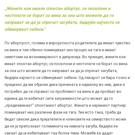
„Жените кои имале спонтан абортус, се посклони и
честопати се борат со вина за она што можеле да го
направат за да ја спречат загубата, бидејќи најчесто се
обвинуваат себеси.“
По абортусот, голема е веројатноста родителите да имаат чувство
на вина и тие обично поминуваат низ процес на тага и имаат
симптоми на
вознемиреност
и депресија. Во принцип, жените кои
имаат спонтан абортус, се посклони и честопати се борат со вина
за она што можеле да го направат за да ја спречат загубата,
бидејќи најчесто се обвинуваат себеси. Од лекарот се бара точно и
прецизно да им објасни дека причината е најмалку во нив, дека е
потребно да се справат со проблемот на вина и да пробаат во
иднина да ги избегнат сите загрижености што можат да го
„предизвикаат“ спонтаниот абортус. Жената и нејзиниот партнер
поминуваат низ различни фази на тага. Тие исто така, треба да
бидат свесни дека пријателите и членовите на семејството може
да не ја препознаат големината на нивната загуба, бидејќи ќе
сакаат да ја избегнуваат таа болна тема. Можеби ќе дадат