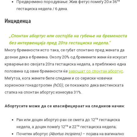
та
Предвремено породување: Жив фетус помеѓу 20 и 36
гестациска недела / 6 дена.
Инциденца
„Спонтан абортус или состојба на губење на бременоста
без интервенција пред 20та гестациска недела.“
Многу бремености исто така, се губат спонтано пред жената да
дознае дека е бремена. Околу 20% од бремените жени ќе искусат
крварење во својата 20та гестациска недела, а приближно една
половина од овие бремености ќе
завршат со спонтан абортус
.
Меѓутоа, кога жените биле следени и со сериски човечки
хорионски гонадотропин
(hCG)
, се покажало дека вистинската
стапка на спонтан абортус изнесува 31%.
Абортусите може да се класифицираат на следниов начин:
та
Ран или доцен абортус-ран се смета до 12
гестациска
та
та
недела, а доцен помеѓу 12
и 22
гестациска недела;
Почетен абортус
(Abortus incipiens)
– појава на вагинално