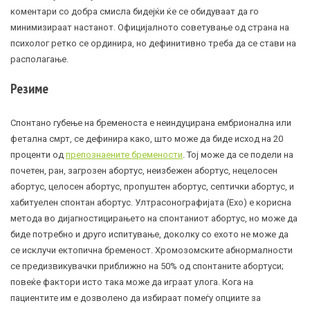
коментари со добра смисла бидејќи ќе се обидуваат да го
минимизираат настанот. Официјалното советување од страна на
психолог ретко се ординира, но дефинитивно треба да се стави на
располагање.
Резиме
Спонтано губење на бременоста е неиндуцирана ембрионална или
фетална смрт, се дефинира како, што може да биде исход на 20
проценти од
препознаените бремености
. Тој може да се подели на
почетен, ран, загрозен абортус, неизбежен абортус, нецелосен
абортус, целосен абортус, пропуштен абортус, септички абортус, и
хабитуелен спонтан абортус. Ултрасонографијата (Ехо) е корисна
метода во дијагностицирањето на спонтаниот абортус, но може да
биде потребно и друго испитување, доколку со ехото не може да
се исклучи ектопична бременост. Хромозомските абнормалности
се предизвикувачки приближно на 50% од спонтаните абортуси;
повеќе фактори исто така може да играат улога. Кога на
пациентите им е дозволено да избираат помеѓу опциите за