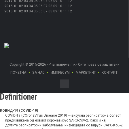
2017
:
01
02
03
04
05
06
07
08
09
10
11
12
2016
:
01
02
03
04
05
06
07
08
09
10
11
12
2015
:
01
02
03
04
05
06
07
08
09
10
11
12
Copyright © 2015-2026 - Pharmanews.mk - Сите права се заштитени
ПОЧЕТНА
ЗА НАС
ИМПРЕСУМ
МАРКЕТИНГ
КОНТАКТ
Definitioner
КОВИД-19 (COVID-19)
COVID-19 (COronaVIrus Disease 2019) — вирусна респираторна болест
предизвикана од новиот коронавирус SARS-CoV-2.
Како и кај
другите респираторни заболувања, инфекцијата со вируси САРС-КоВ-2