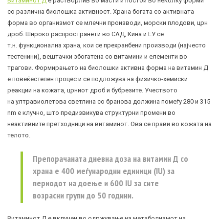
Витаминот Д
е растворлив во масти и постои во неколку форми
со различна биолошка активност. Храна богата со активната
форма во организмот се млечни производи, морски плодови, црн
дроб. Широко распространети во САД, Кина и ЕУ се
т.н. функционална храна, кои се прехранбени производи (најчесто
тестенини), вештачки збогатена со витамини и елементи во
трагови. Формирањето на биолошки активна форма на витамин Д
е повеќестепен процес и се подложува на физичко-хемиски
реакции на кожата, црниот дроб и бубрезите. Учеството
на ултравиолетова светлина со бранова должина помеѓу 280 и 315
nm е клучно, што предизвикува структурни промени во
неактивните претходници на витаминот. Ова се прави во кожата на
телото.
Препорачаната дневна доза на витамин Д со
храна е 400 меѓународни единици (IU) за
периодот на доење и 600 IU за сите
возрасни групи до 50 години.
Витаминот Д е вклучен во одржување на метаболизмот на