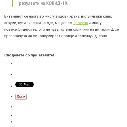
резултати на КОВИД-19.
Витаминот се наоѓа во многу видови храна, вклучувајќи киви,
агруми, лути пиперки, јагоди, магдонос,
брокула
и многу
повеќе. Бидејќи телото не чува големи количини на витамин Ц, се
препорачува да се консумираат овошје и зеленчук дневно.
Споделете со пријателите!