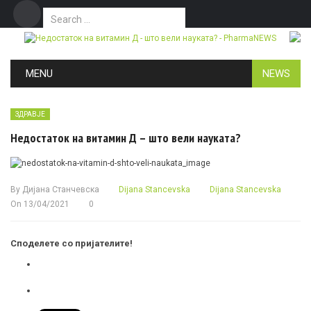
Search for:
Дома
Маркетинг
Контакт
Skip to content
MENU
NEWS
ЗДРАВЈЕ
Недостаток на витамин Д – што вели науката?
By
Дијана Станчевска
Dijana Stancevska
Dijana Stancevska
On
13/04/2021
0
Споделете со пријателите!