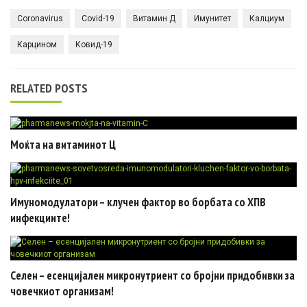
Coronavirus
Covid-19
Витамин Д
Имунитет
Калциум
Карцином
Ковид-19
RELATED POSTS
Моќта на витаминот Ц
Имуномодулатори – клучен фактор во борбата со ХПВ
инфекциите!
Селен – есенцијален микронутриент со бројни придобивки за
човечкиот организам!