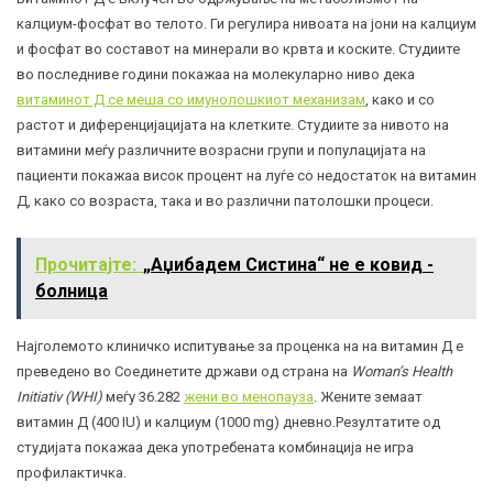
калциум-фосфат во телото. Ги регулира нивоата на јони на калциум
и фосфат во составот на минерали во крвта и коските. Студиите
во последниве години покажаа на молекуларно ниво дека
витаминот Д се меша со имунолошкиот механизам
, како и со
растот и диференцијацијата на клетките. Студиите за нивото на
витамини меѓу различните возрасни групи и популацијата на
пациенти покажаа висок процент на луѓе со недостаток на витамин
Д, како со возраста, така и во различни патолошки процеси.
Прочитајте:
„Аџибадем Систина“ не е ковид -
болница
Најголемото клиничко испитување за проценка на на витамин Д е
преведено во Соединетите држави од страна на
Woman’s Health
Initiativ (WHI)
меѓу 36.282
жени во менопауза
. Жените земаат
витамин Д (400 IU) и калциум (1000 mg) дневно.Резултатите од
студијата покажаа дека употребената комбинација не игра
профилактичка.