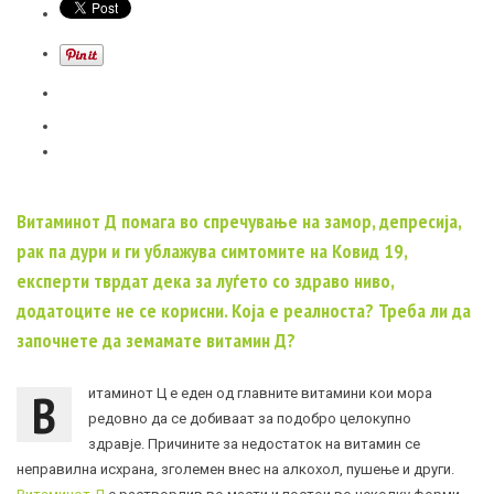
Витаминот Д помага во спречување на замор, депресија,
рак па дури и ги ублажува симтомите на Ковид 19,
експерти тврдат дека за луѓето со здраво ниво,
додатоците не се корисни. Која е реалноста? Треба ли да
започнете да земамате витамин Д?
В
итаминот Ц е еден од главните витамини кои мора
редовно да се добиваат за подобро целокупно
здравје. Причините за недостаток на витамин се
неправилна исхрана, зголемен внес на алкохол, пушење и други.