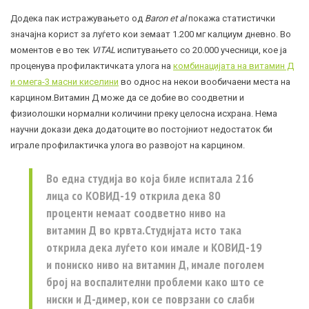
Додека пак истражувањето од
Baron et al
покажа статистички
значајна корист за луѓето кои земаат 1.200 мг калциум дневно. Во
моментов е во тек
VITAL
испитувањето со 20.000 учесници, кое ја
проценува профилактичката улога на
комбинацијата на витамин Д
и омега-3 масни киселини
во однос на некои вообичаени места на
карцином.Витамин Д може да се добие во соодветни и
физиолошки нормални количини преку целосна исхрана. Нема
научни докази дека додатоците во постојниот недостаток би
играле профилактичка улога во развојот на карцином.
Во една студија во која биле испитала 216
лица со
КОВИД-19
открила дека 80
проценти немаат соодветно ниво на
витамин Д во крвта.Студијата исто така
открила дека луѓето кои имале и КОВИД-19
и пониско ниво на витамин Д, имале поголем
број на воспалителни проблеми како што се
ниски и Д-димер, кои се поврзани со слаби