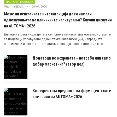
,
НАСТАНИ
НОВОСТИ
PharmaNEWS.mk
-
20/07/2026
Може ли вештачката интелигенција да ги намали
одложувањата на клиничките испитувања? Клучни дискусии
на AUTOMA+ 2026
Вниманието на индустријата сè повеќе се насочува кон екосистемите
за податоци управувани од вештачка интелигенција, напредната
аналитика и интелигентната автоматизација како технологии што
овозможуваат поефикасни клинички истражувања засновани на
докази.
Додатоци во исхраната – потреба или само
добар маркетинг? (втор дел)
Конкурентска предност на фармацевтските
компании на AUTOMA+ 2026