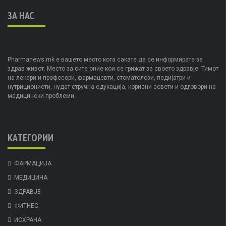
ЗА НАС
Pharmanews.mk е вашето место кога сакате да се информирате за
здрав живот. Место за сите оние кои се грижат за своето здравје. Тимот
на лекари и професори, фармацевти, стоматолози, педијатри и
нутриционисти, нудат стручна едукација, корисни совети и одговори на
медицински проблеми.
КАТЕГОРИИ
ФАРМАЦИЈА
МЕДИЦИНА
ЗДРАВЈЕ
ФИТНЕС
ИСХРАНА