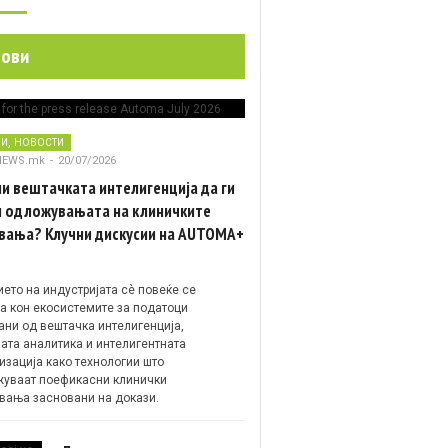
нови
,
НИ
НОВОСТИ
NEWS.mk
-
20/07/2026
и вештачката интелигенција да ги
 одложувањата на клиничките
вања? Клучни дискусии на AUTOMA+
ето на индустријата сè повеќе се
а кон екосистемите за податоци
ани од вештачка интелигенција,
ата аналитика и интелигентната
изација како технологии што
уваат поефикасни клинички
вања засновани на докази.