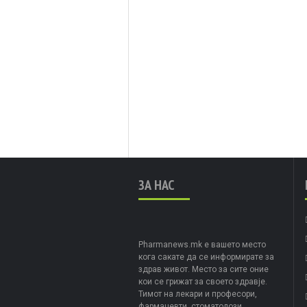
ЗА НАС
Pharmanews.mk е вашето место
кога сакате да се информирате за
здрав живот. Место за сите оние
кои се грижат за своето здравје.
Тимот на лекари и професори,
фармацевти, стоматолози,