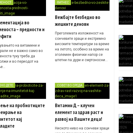
МЕНОСТ
ФИТНЕС
Вежбајте безбедно во
лементација во
жешките денови
еноста – предности и
Преголемата изложеност на
ефити
сончевите зраци и екстремно
високите температури за време
увањето на витамини и
на летото, особено за време на
рали не е важно само во
зголемен физички напор се
еноста туку треба да
штетни па дури и смртоносни…
олжи и во периодот на
ње…
ЌНО ДЕТЕ
СОВЕТ ВО СРЕДА
чење на пробиотиците
Витамин Д – клучен
реирање на
елемент за здрав раст и
итетот кај
развој на Вашите деца!
младите
Ниското ниво на сончеви зраци