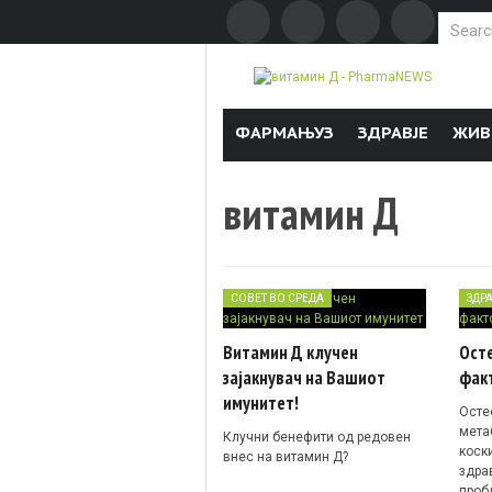
Search f
Skip to content
ФАРМАЊУЗ
ЗДРАВЈЕ
ЖИВ
витамин Д
СОВЕТ ВО СРЕДА
ЗДР
Витамин Д клучен
Осте
зајакнувач на Вашиот
факт
имунитет!
Осте
мета
Клучни бенефити од редовен
коск
внес на витамин Д?
здра
проб