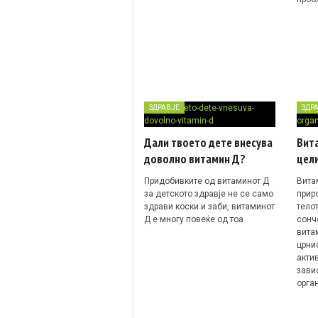
ЗДРАВЈЕ
ЗДР
Дали твоето дете внесува
Вита
доволно витамин Д?
цел
Придобивките од витаминот Д
Вита
за детското здравје не се само
прир
здрави коски и заби, витаминот
тело
Д е многу повеќе од тоа
сонч
вита
црни
акти
зави
орга