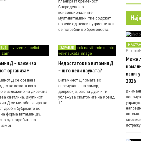
планираат бременост.
Споредено со
конвенционалните
Нај
мултивитамини, тие содржат
повеќе од некои нутриенти кои
се потребни во бременоста.
НАСТА
АВЈЕ
ЗДРАВЈЕ
Pharma
Може л
мин Д – важен за
Недостаток на витамин Д
намали
иот организам
– што вели науката?
испиту
2026
минот Д се создава
Витаминот Д помага во
одно во кожата кога
спречување на замор,
Внимани
то е изложено на директна
депресија, рак па дури и ги
насочув
ева светлина. Вкупниот
ублажува симтомите на Ковид
управув
мин Д се метаболизира во
19…
напредн
от дроб и бубрезите во
автомат
вна форма витамин Д3,
овозмож
сно од потребите на
истражу
низмот.