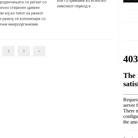
кое го примаме во есенско-
роденчињата се раѓаат со
зимскиот период е…
тично стерилен цревен
м кој во текот на раниот
и развој се колонизира со
ични микроорганизми…
4
5
»