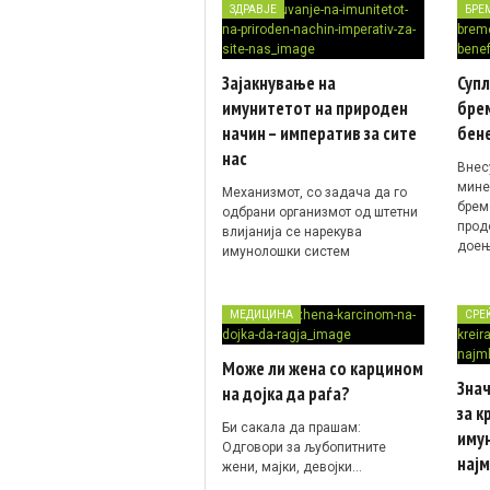
ЗДРАВЈЕ
БРЕ
Зајакнување на
Суп
имунитетот на природен
брем
начин – императив за сите
бен
нас
Внес
мине
Механизмот, со задача да го
брем
одбрани организмот од штетни
прод
влијанија се нарекува
дое
имунолошки систем
МЕДИЦИНА
СРЕ
Може ли жена со карцином
Зна
на дојка да раѓа?
за к
Би сакала да прашам:
имун
Одговори за љубопитните
нај
жени, мајки, девојки…