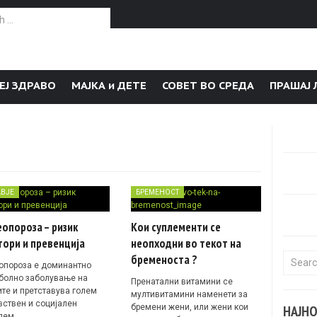
or:
ЕЈ ЗДРАВО
МАЈКА и ДЕТЕ
СОВЕТ ВО СРЕДА
ПРАШАЈ 
АВЈЕ
БРЕМЕНОСТ
опороза – ризик
Кои суплементи се
ори и превенција
неопходни во текот на
бременоста ?
Search f
опороза е доминантно
болно заболување на
Пренатални витамини се
ите и претставува голем
мултивитамини наменети за
вствен и социјален
бремени жени, или жени кои
НАЈН
лем.