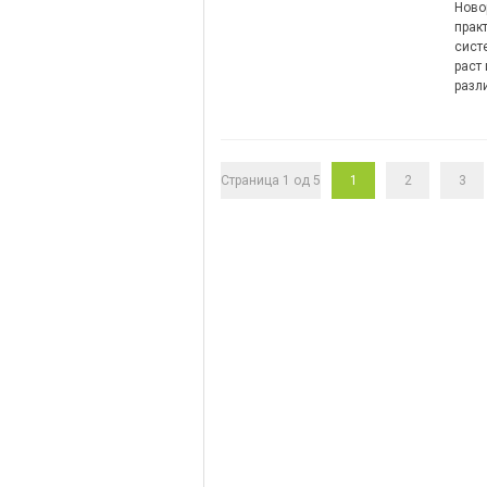
Ново
прак
систе
раст 
разл
Страница 1 од 5
1
2
3