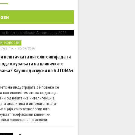
нови
,
НИ
НОВОСТИ
NEWS.mk
-
20/07/2026
и вештачката интелигенција да ги
 одложувањата на клиничките
вања? Клучни дискусии на AUTOMA+
ето на индустријата сè повеќе се
а кон екосистемите за податоци
ани од вештачка интелигенција,
ата аналитика и интелигентната
изација како технологии што
уваат поефикасни клинички
вања засновани на докази.