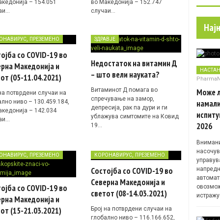
акедонија – 154.051
во Македонија – 152.747
аи…
случаи…
Нај
,
ОНАВИРУС
ПРЕЗЕМЕНО
ЗДРАВЈЕ
ојба со COVID-19 во
Недостаток на витамин Д
рна Македонија и
НАСТА
– што вели науката?
от (05-11.04.2021)
Pharma
Витаминот Д помага во
Може л
 на потврдени случаи на
спречување на замор,
ално ниво – 130.459.184,
намали
депресија, рак па дури и ги
акедонија – 142.034
испиту
ублажува симтомите на Ковид
аи…
2026
19…
Внимани
насочув
,
,
ОНАВИРУС
ПРЕЗЕМЕНО
КОРОНАВИРУС
ПРЕЗЕМЕНО
управув
Состојба со COVID-19 во
напредн
автомат
Северна Македонија и
ојба со COVID-19 во
овозмож
светот (08-14.03.2021)
истражу
рна Македонија и
Број на потврдени случаи на
от (15-21.03.2021)
глобално ниво – 116.166.652,