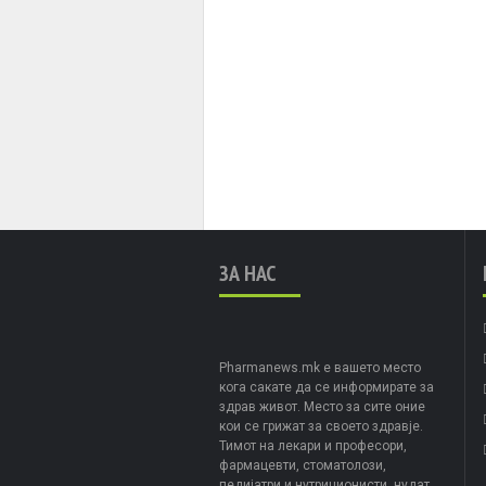
ЗА НАС
Pharmanews.mk е вашето место
кога сакате да се информирате за
здрав живот. Место за сите оние
кои се грижат за своето здравје.
Тимот на лекари и професори,
фармацевти, стоматолози,
педијатри и нутриционисти, нудат