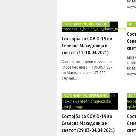
во М
случ
,
КОРОНАВИРУС
ПРЕЗЕМЕНО
КОР
Сост
Состојба со COVID-19 во
Севе
Северна Македонија и
свет
светот (12-18.04.2021)
Број
Број на потврдени случаи на
глоб
глобално ниво – 135.057.587,
во М
во Македонија – 147.229
случ
случаи…
,
КОРОНАВИРУС
ПРЕЗЕМЕНО
КОР
Состојба со COVID-19 во
Сост
Северна Македонија и
Севе
светот (29.03-04.04.2021)
свет