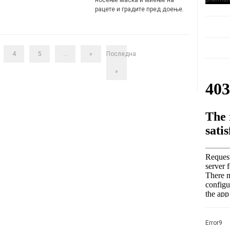
рацете и градите пред доење.
4
5
...
»
Последна
»
Error9