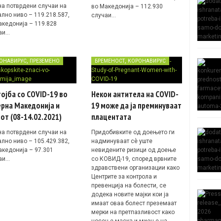
 на потврдени случаи на
во Македонија – 112.930
ално ниво – 119.218.587,
случаи…
акедонија – 119.828
аи…
,
,
ОНАВИРУС
ПРЕЗЕМЕНО
БРЕМЕНОСТ
КОРОНАВИРУС
ојба со COVID-19 во
Некои антитела на COVID-
рна Македонија и
19 може да ја преминуваат
от (08-14.02.2021)
плацентата
 на потврдени случаи на
Придобивките од доењето ги
ално ниво – 105.429.382,
надминуваат сè уште
акедонија – 97.301
невидените ризици од доење
аи…
со КОВИД-19, според врвните
здравствени организации како
Центрите за контрола и
превенција на болести, се
додека новите мајки кои ја
имаат оваа болест преземаат
мерки на претпазливост како
носење маска и миење на