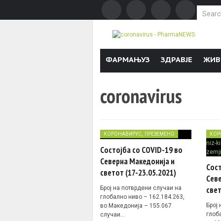
Search f
Skip to content
ФАРМАЊУЗ
ЗДРАВЈЕ
ЖИВ
coronavirus
,
КОРОНАВИРУС
ПРЕЗЕМЕНО
КОР
Состојба со COVID-19 во
Северна Македонија и
Сост
светот (17-23.05.2021)
Севе
Број на потврдени случаи на
свет
глобално ниво – 162.184.263,
Број
во Македонија – 155.067
глоб
случаи…