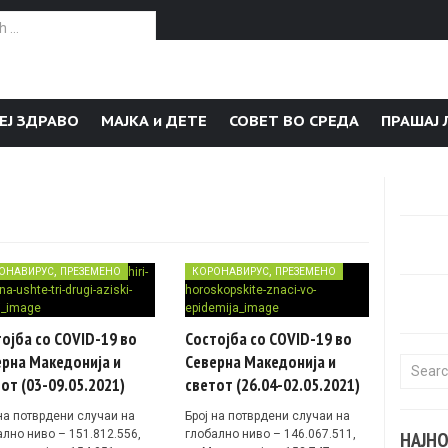
or:
ЕЈ ЗДРАВО
МАЈКА и ДЕТЕ
СОВЕТ ВО СРЕДА
ПРАШАЈ 
,
,
ОНАВИРУС
ПРЕЗЕМЕНО
КОРОНАВИРУС
ПРЕЗЕМЕНО
ојба со COVID-19 во
Состојба со COVID-19 во
рна Македонија и
Северна Македонија и
Search f
от (03-09.05.2021)
светот (26.04-02.05.2021)
 на потврдени случаи на
Број на потврдени случаи на
ално ниво – 151.812.556,
глобално ниво – 146.067.511,
НАЈН