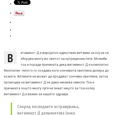
В
итаминот Д е веројатно единствен витамин за кој не се
зборува многу во светот на нутриционистите. Можеби
тоа е поради причината дека витаминот Д е комплетно
бесплатен: телото го создава кога сончевата светлина допира до
кожата. Аптеките не можат да продават сончева светлина, затоа
промоција на витаминот Д не дава никаква смисла. Тоа е
причината зошто многу луѓе не знаат ништо за тоа колку
витаминот Д е важен за нашето здравје.
Според последните истражувања,
витаминот Д допринесува (иако