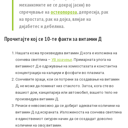
механизмите не се докрај јасни) во
спречување на
остеопороза
, депресија, рак
на простата, рак на дојка, влијае на
дијабетес
и дебелина.
Прочитајте кој се 10-те факти за витамин Д
Нашата кожа произведува витамин Д кога е изложена на
сончева светлина –
УВ зрачење
. Примарната улога на
витаминот Д е одржување на хомеостазата и константна
концентрација на калциум и фосфати во плазмата.
Сончевите зраци, кои се потрени за создавање на витамин
Д, не може да поминат низ стаклото. Затоа, кога сте во
вашиот дом, канцеларија или автомобил, вашето тело не
произведува витамин Д.
Речиси е невозможно да се добијат адекватни количини на
витамин Д од исхраната. Изложеноста на сончева светлина
е единствениот сигурен начин да се создадат доволно
количини на овој витамин.