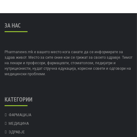
ЗА НАС
Pharmanews.mk е вашето место кога сакате да се информирате за
здрав живот. Место за сите оние кои се грижат за своето здравје. Тимот
на лекари и професори, фармацевти, стоматолози, педијатри и
нутриционисти, нудат стручна едукација, корисни совети и одговори на
медицински проблеми.
КАТЕГОРИИ
ФАРМАЦИЈА
МЕДИЦИНА
ЗДРАВЈЕ