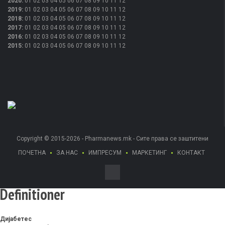
2020
:
01
02
03
04
05
06
07
08
09
10
11
12
2019
:
01
02
03
04
05
06
07
08
09
10
11
12
2018
:
01
02
03
04
05
06
07
08
09
10
11
12
2017
:
01
02
03
04
05
06
07
08
09
10
11
12
2016
:
01
02
03
04
05
06
07
08
09
10
11
12
2015
:
01
02
03
04
05
06
07
08
09
10
11
12
Copyright © 2015-2026 - Pharmanews.mk - Сите права се заштитени
ПОЧЕТНА
ЗА НАС
ИМПРЕСУМ
МАРКЕТИНГ
КОНТАКТ
Definitioner
Дијабетес