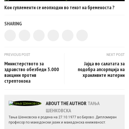
Кои суплементи се неопходни во текот на бременоста ?
SHARING
Post navigation
PREVIOUS POST
NEXT POST
Министерството за
Јајца во салатата за
здравство обезбеди 3.000
подобра апсорпција на
вакцини против
хранливите материи
стрептокока
ABOUT THE AUTHOR
ТАЊА
ШЕНКОВСКА
Тања Шенковска е родена на 27.10.1977 во Берово. Дипломиран
професор по македонски јазик и македонска книжевност.