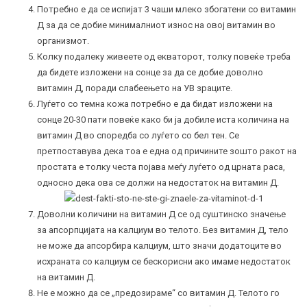
Потребно е да се испијат 3 чаши млеко збогатени со витамин
Д за да се добие минималниот износ на овој витамин во
организмот.
Колку подалеку живеете од екваторот, толку повеќе треба
да бидете изложени на сонце за да се добие доволно
витамин Д, поради слабеењето на УВ зраците.
Луѓето со темна кожа потребно е да бидат изложени на
сонце 20-30 пати повеќе како би ја добиле иста количина на
витамин Д во споредба со луѓето со бел тен. Се
претпоставува дека тоа е една од причините зошто ракот на
простата е толку честа појава меѓу луѓето од црната раса,
односно дека ова се должи на недостаток на витамин Д.
Доволни количини на витамин Д се од суштинско значење
за апсорпцијата на калциум во телото. Без витамин Д, тело
не може да апсорбира калциум, што значи додатоците во
исхраната со калциум се бескорисни ако имаме недостаток
на витамин Д.
Не е можно да се „предозираме“ со витамин Д. Телото го