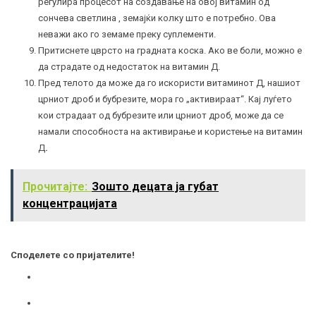
регулира процесот на создавање на овој витамин од
сончева светлина , земајќи колку што е потребно. Ова
неважи ако го земаме преку суплементи.
Притиснете цврсто на градната коска. Ако ве боли, можно е
да страдате од недостаток на витамин Д.
Пред телото да може да го искористи витаминот Д, нашиот
црниот дроб и бубрезите, мора го „активираат“. Кај луѓето
кои страдаат од бубрезите или црниот дроб, може да се
намали способноста на активирање и користење на витамин
Д
.
Прочитајте:
Зошто децата ја губат
концентрацијата
Споделете со пријателите!