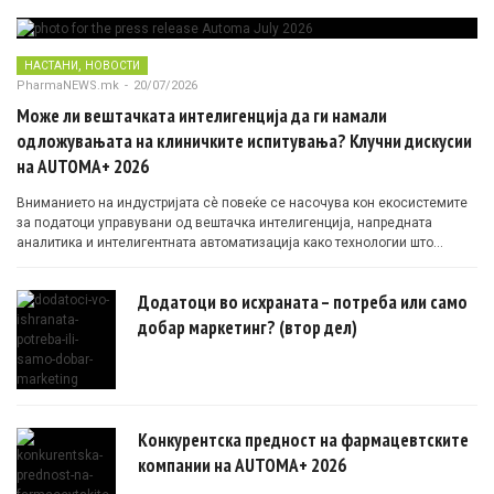
,
НАСТАНИ
НОВОСТИ
PharmaNEWS.mk
-
20/07/2026
Може ли вештачката интелигенција да ги намали
одложувањата на клиничките испитувања? Клучни дискусии
на AUTOMA+ 2026
Вниманието на индустријата сè повеќе се насочува кон екосистемите
за податоци управувани од вештачка интелигенција, напредната
аналитика и интелигентната автоматизација како технологии што
овозможуваат поефикасни клинички истражувања засновани на
докази.
Додатоци во исхраната – потреба или само
добар маркетинг? (втор дел)
Конкурентска предност на фармацевтските
компании на AUTOMA+ 2026