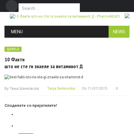
Search for:
Дома
Маркетинг
Контакт
Skip to content
MENU
NEWS
ЗДРАВЈЕ
10 Факти
што не сте ги знаеле за витаминот Д
By
Тања Шенковска
Tanja Šenkovska
On
11/07/2015
0
Споделете со пријателите!