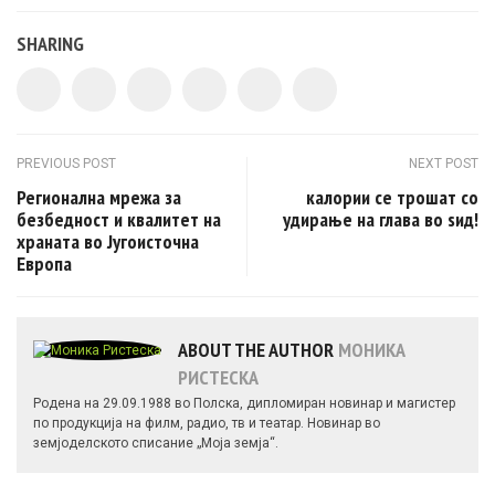
SHARING
Post navigation
PREVIOUS POST
NEXT POST
Регионална мрежа за
калории се трошат со
безбедност и квалитет на
удирање на глава во ѕид!
храната во Југоисточна
Европа
ABOUT THE AUTHOR
МОНИКА
РИСТЕСКА
Родена на 29.09.1988 во Полска, дипломиран новинар и магистер
по продукција на филм, радио, тв и театар. Новинар во
земјоделското списание „Моја земја“.