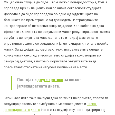
Со цел оваа студија да биде што е можно поверодостојна, Хол ја
спроведе врз 19 пациенти кои со нивна согласност студијата
дозволија да биде спроведена во едно од одделенијата на
болницата во времетраење од две недели. Истражувачите
контролирале сè што испитаниците јаделе. Хол забележа дека
ефектите од диетата со редуцирани масти резултираше со голема
загуба на целокупната маса од телото и покрај фактот што
спротивната диета со редуцирани јагленохидрати, топела повеќе
масти. За да дојдат до овој заклучок, истражувачите следеле
колку масти секој од учесниците во студијата консумирал во
секоја од диетите, а потоа ги користеле резултатите за да
пресметаат стапката на изгубена количина на масти.
Постојат и
други критики
за ниско-
јаглехидратната диета.
Кевин Хол исто така заклучи дека со текот на времето, телото ги
редуцира разликите помеѓу ниско-мастната диета и
ниско-
јаглехидратната диета
. Неговата студија всушност сугерира кој