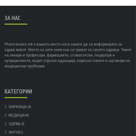
ЗА НАС
Pharmanews.mk е вашето место кога сакате да се информирате за
здрав живот. Место за сите оние кои се грижат за своето здравје. Тимот
на лекари и професори, фармацевти, стоматолози, педијатри и
нутриционисти, нудат стручна едукација, корисни совети и одговори на
медицински проблеми.
КАТЕГОРИИ
ФАРМАЦИЈА
МЕДИЦИНА
ЗДРАВЈЕ
ФИТНЕС