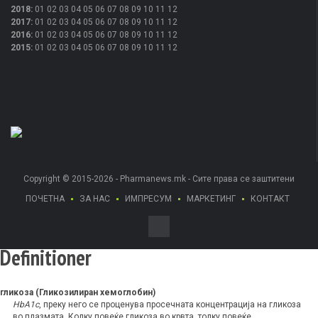
2018
:
01
02
03
04
05
06
07
08
09
10
11
12
2017
:
01
02
03
04
05
06
07
08
09
10
11
12
2016
:
01
02
03
04
05
06
07
08
09
10
11
12
2015
:
01
02
03
04
05
06
07
08
09
10
11
12
Copyright © 2015-2026 - Pharmanews.mk - Сите права се заштитени
ПОЧЕТНА
ЗА НАС
ИМПРЕСУМ
МАРКЕТИНГ
КОНТАКТ
Definitioner
гликоза (Гликозилиран хемоглобин)
HbA1c
, преку него се проценува просечната концентрација на гликоза
во плазмата. Колку повеќе гликоза во крвта, толку повеќе