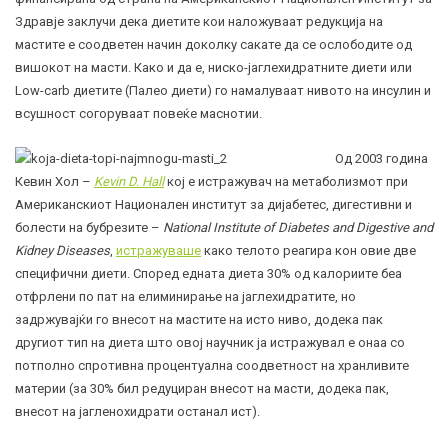
Здравје заклучи дека диетите кои наложуваат редукција на
мастите е соодветен начин доколку сакате да се ослободите од
вишокот на масти. Како и да е, ниско-јаглехидратните диети или
Low-carb диетите (Палео диети) го намалуваат нивото на инсулин и
всушност согоруваат повеќе маснотии.
Од 2003 година
Кевин Хол –
Kevin D. Hall
кој е истражувач на метаболизмот при
Американскиот Национален институт за дијабетес, дигестивни и
болести на бубрезите –
National Institute of Diabetes and Digestive and
Kidney Diseases
,
истражуваше
како телото реагира кон овие две
специфични диети. Според едната диета 30% од калориите беа
отфрлени по пат на елиминирање на јаглехидратите, но
задржувајќи го внесот на мастите на исто ниво, додека пак
другиот тип на диета што овој научник ја истражувал е онаа со
потполно спротивна процентуална соодветност на хранливите
материи (за 30% бил редуциран внесот на масти, додека пак,
внесот на јагленохидрати останал ист).