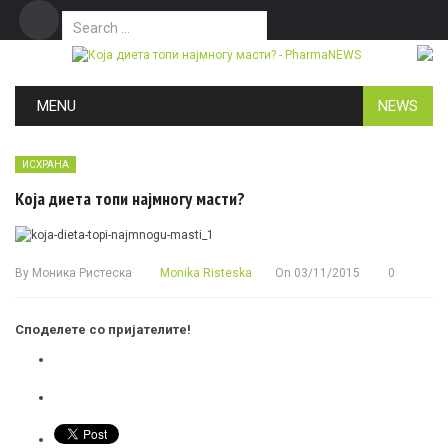
Search for:
Дома
Маркетинг
Контакт
Skip to content
MENU
NEWS
ИСХРАНА
Која диета топи најмногу масти?
By
Моника Ристеска
Monika Risteska
On
03/11/2015
0
Споделете со пријателите!