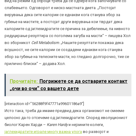
вид на режим од оброци треба да се одбере кога започнувате со
слабеењето. Одговорот е ниско-мастната диета. „Постојат
верувања дека сите калории се еднакви кога станува збор за
губење на мастите, а постојат други верувања кои тврдат дека
калориите од јаглехидратите се причина за дебелеење, па нивното
редуцирање резултира со поголема загуба на масти“ – пишува Хол
во зборникот
Cell Metabolism
. „Нашите резултати покажаа дека
всушност, не сите калории се создадени еднакви кога станува
збор за губење на телесните масти, но гледано долгорочно, тие се
прилично блиски“ – додава Хол.
Прочитајте:
Погрижете се да остварите контакт
„очи во очи“ со вашето дете
[interaction id=”56288f9f47771a99601186a9″]
Исто така, треба да имаме предвид дека организмот не смееме
целосно да го отсечеме од јаглехидратите. Според еволуциониот
биолог Карен Харди –
Karen Hardy
и нејзините колеги,
јаглехидратите играле многу важна улога
во развојот и