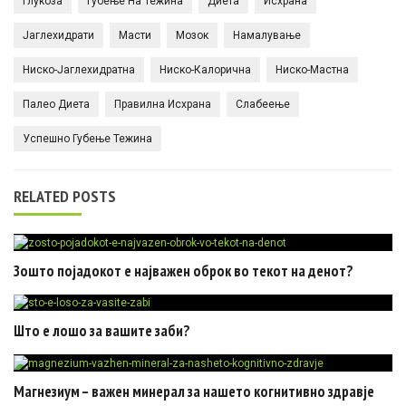
Глукоза
Губење На Тежина
Диета
Исхрана
Јаглехидрати
Масти
Мозок
Намалување
Ниско-Јаглехидратна
Ниско-Калорична
Ниско-Мастна
Палео Диета
Правилна Исхрана
Слабеење
Успешно Губење Тежина
RELATED POSTS
Зошто појадокот е најважен оброк во текот на денот?
Што е лошо за вашите заби?
Магнезиум – важен минерал за нашето когнитивно здравје