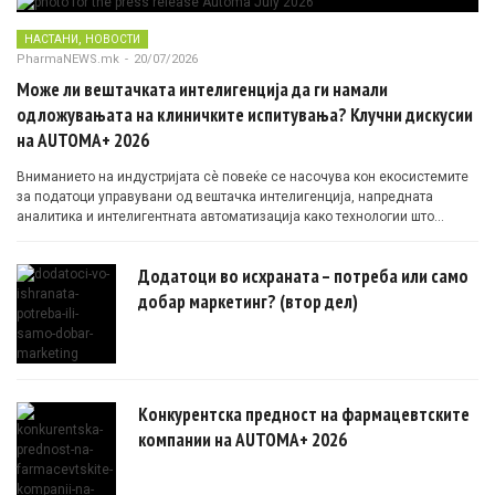
,
НАСТАНИ
НОВОСТИ
PharmaNEWS.mk
-
20/07/2026
Може ли вештачката интелигенција да ги намали
одложувањата на клиничките испитувања? Клучни дискусии
на AUTOMA+ 2026
Вниманието на индустријата сè повеќе се насочува кон екосистемите
за податоци управувани од вештачка интелигенција, напредната
аналитика и интелигентната автоматизација како технологии што
овозможуваат поефикасни клинички истражувања засновани на
докази.
Додатоци во исхраната – потреба или само
добар маркетинг? (втор дел)
Конкурентска предност на фармацевтските
компании на AUTOMA+ 2026