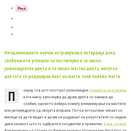
Неодамнешните научни истражувања потврдија дека
слабеењето успешно се постигнува и со ниско-
јаглехидратна диета и со ниско-мастна диета, меѓутоа
диетата со редуциран внес на масти топи повеќе масти
П
окрај тоа што постојат разновидни
концепти на исхрана
,
кога некој започнува да држи диета со намера да
слабее, најчесто избира помеѓу елиминирање на мастите
или јаглехидрати од својата исхрана. Потоа истоштени чекаат со
месеци за да ги видат и да им се радуваат на резултатите со надеж
дека начинот што го одбрале е соодветен и правилен.
Една студија
финансирана од страна на Американскиот Национален Институт за