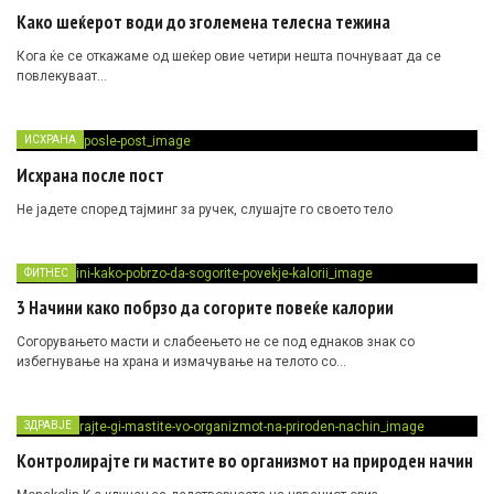
Како шеќерот води до зголемена телесна тежина
Кога ќе се откажаме од шеќер овие четири нешта почнуваат да се
повлекуваат…
ИСХРАНА
Исхрана после пост
Не јадете според тајминг за ручек, слушајте го своето тело
ФИТНЕС
3 Начини како побрзо да согорите повеќе калории
Согорувањето масти и слабеењето не се под еднаков знак со
избегнување на храна и измачување на телото со…
ЗДРАВЈЕ
Контролирајте ги мастите во организмот на природен начин