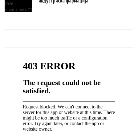
индустриска фармација