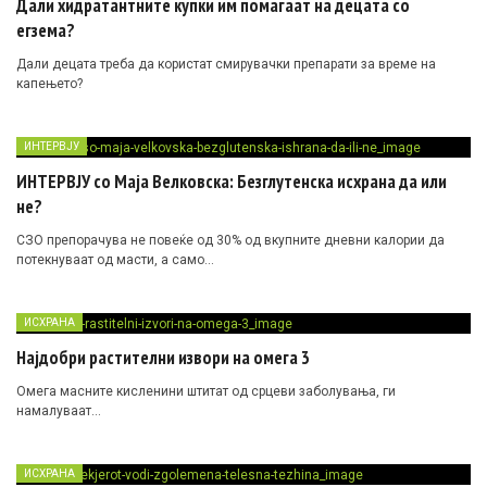
Дали хидратантните купки им помагаат на децата со
егзема?
Дали децата треба да користат смирувачки препарати за време на
капењето?
ИНТЕРВЈУ
ИНТЕРВЈУ со Маја Велковска: Безглутенска исхрана да или
не?
СЗО препорачува не повеќе од 30% од вкупните дневни калории да
потекнуваат од масти, а само…
ИСХРАНА
Најдобри растителни извори на омега 3
Омега масните кисленини штитат од срцеви заболувања, ги
намалуваат…
ИСХРАНА