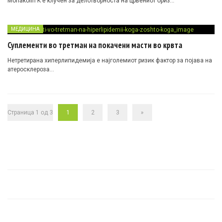
Monakolin K е клучен за делотворноста на црвениот ориз…
МЕДИЦИНА
Суплементи во третман на покачени масти во крвта
Нетретирана хиперлипидемија е најголемиот ризик фактор за појава на
атеросклероза…
Страница 1 од 3
1
2
3
»