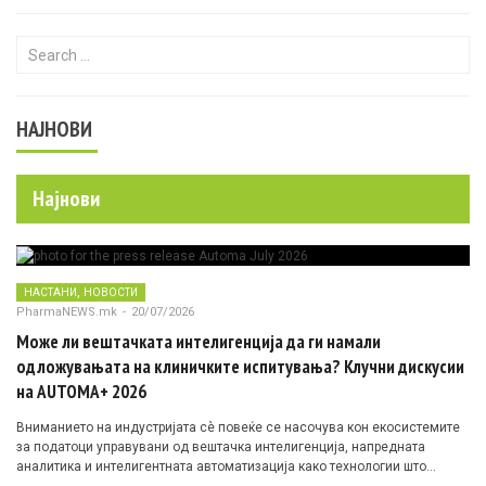
Search for:
НАЈНОВИ
Најнови
,
НАСТАНИ
НОВОСТИ
PharmaNEWS.mk
-
20/07/2026
Може ли вештачката интелигенција да ги намали
одложувањата на клиничките испитувања? Клучни дискусии
на AUTOMA+ 2026
Вниманието на индустријата сè повеќе се насочува кон екосистемите
за податоци управувани од вештачка интелигенција, напредната
аналитика и интелигентната автоматизација како технологии што
овозможуваат поефикасни клинички истражувања засновани на