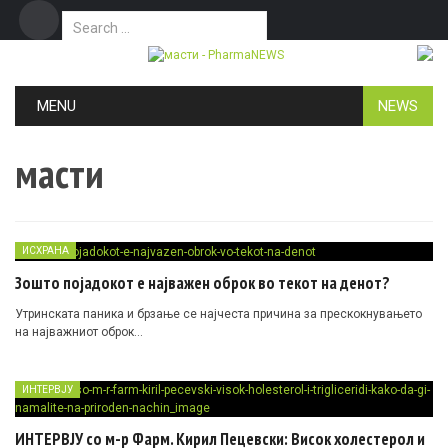
Search for:
Дома
Маркетинг
Контакт
Skip to content
MENU
NEWS
масти
ИСХРАНА
Зошто појадокот е најважен оброк во текот на денот?
Утринската паника и брзање се најчеста причина за прескокнувањето
на најважниот оброк…
ИНТЕРВЈУ
ИНТЕРВЈУ со м-р Фарм. Кирил Пецевски: Висок холестерол и