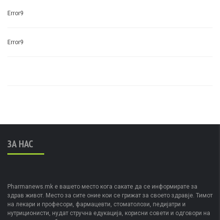
Error9
Error9
ЗА НАС
Pharmanews.mk е вашето место кога сакате да се информирате за
здрав живот. Место за сите оние кои се грижат за своето здравје. Тимот
на лекари и професори, фармацевти, стоматолози, педијатри и
нутриционисти, нудат стручна едукација, корисни совети и одговори на