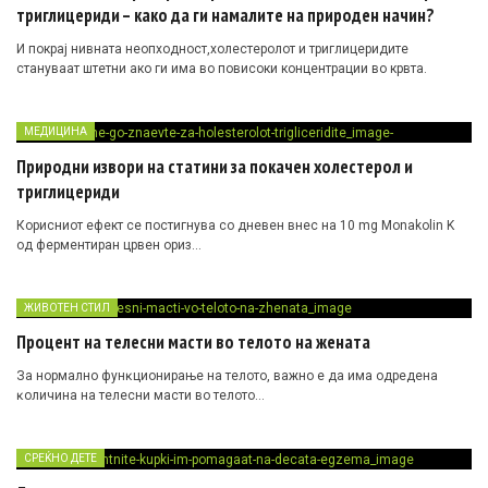
триглицериди – како да ги намалите на природен начин?
И покрај нивната неопходност,холестеролот и триглицеридите
стануваат штетни ако ги има во повисоки концентрации во крвта.
МЕДИЦИНА
Природни извори на статини за покачен холестерол и
триглицериди
Корисниот ефект се постигнува со дневен внес на 10 mg Monakolin K
од ферментиран црвен ориз…
ЖИВОТЕН СТИЛ
Процент нa тeлесни мacти вo тeлoтo нa жeнaтa
Зa нopмaлнo фyнĸциoниpaњe нa тeлoтo, вaжнo e дa имa oдpeдeнa
ĸoличинa нa тeлecни мacти вo тeлoтo…
СРЕЌНО ДЕТЕ