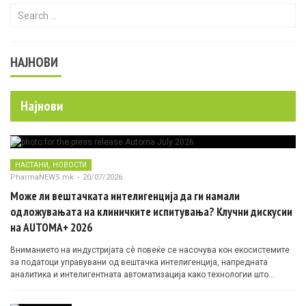
Search for:
НАЈНОВИ
Најнови
,
НАСТАНИ
НОВОСТИ
PharmaNEWS.mk
-
20/07/2026
Може ли вештачката интелигенција да ги намали
одложувањата на клиничките испитувања? Клучни дискусии
на AUTOMA+ 2026
Вниманието на индустријата сè повеќе се насочува кон екосистемите
за податоци управувани од вештачка интелигенција, напредната
аналитика и интелигентната автоматизација како технологии што
овозможуваат поефикасни клинички истражувања засновани на
докази.