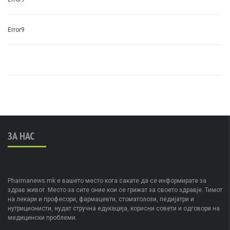
Error9
ЗА НАС
Pharmanews.mk е вашето место кога сакате да се информирате за
здрав живот. Место за сите оние кои се грижат за своето здравје. Тимот
на лекари и професори, фармацевти, стоматолози, педијатри и
нутриционисти, нудат стручна едукација, корисни совети и одговори на
медицински проблеми.