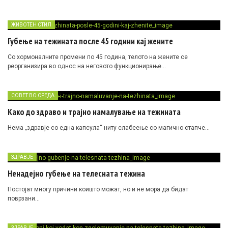
ЖИВОТЕН СТИЛ
Губење на тежината после 45 години кај жените
Со хормоналните промени по 45 година, телото на жените се
реорганизира во однос на неговото функционирање…
СОВЕТ ВО СРЕДА
Како до здраво и трајно намалување на тежината
Нема „здравје со една капсула“ ниту слабеење со магично стапче…
ЗДРАВЈЕ
Ненадејно губење на телесната тежина
Постојат многу причини коишто можат, но и не мора да бидат
поврзани…
ЗДРАВЈЕ