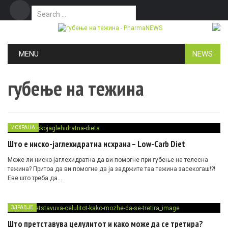
Search for:
Дома
Маркетинг
Контакт
Skip to content
MENU
NEWS
губење на тежина
ИСХРАНА
Што е ниско-јаглехидратна исхрана – Low-Carb Diet
Може ли ниско-јаглехидратна да ви помогне при губење на телесна
тежина? Притоа да ви помогне да ја задржите таа тежина засекогаш!?!
Еве што треба да…
ЗДРАВЈЕ
Што претставува целулитот и како може да се третира?