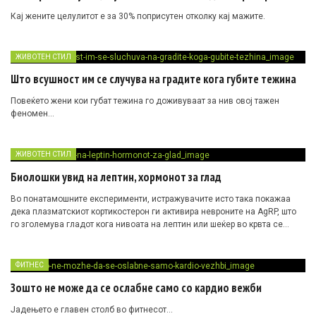
Кај жените целулитот е за 30% поприсутен отколку кај мажите.
ЖИВОТЕН СТИЛ
Што всушност им се случува на градите кога губите тежина
Повеќето жени кои губат тежина го доживуваат за нив овој тажен
феномен…
ЖИВОТЕН СТИЛ
Биолошки увид на лептин, хормонот за глад
Во понатамошните експерименти, истражувачите исто така покажаа
дека плазматскиот кортикостерон ги активира невроните на AgRP, што
го зголемува гладот кога нивоата на лептин или шеќер во крвта се
ниски.
ФИТНЕС
Зошто не може да се ослабне само со кардио вежби
Јадењето е главен столб во фитнесот…