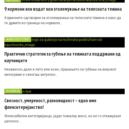
9 хормони кои водат кон зголемување на телесната тежина
Хормоните одговорни за зголемување на телесната тежина и како да
ги држите во граница на нормала…
ЖИВОТЕН СТИЛ
Практични стратегии за губење на тежината поддржани од
научниците
Независно дали е лето или есен, прашањето за губење на вишокот
килограми е секогаш актуелно…
ИСХРАНА
Свесност, умереност, разновидност – едно име
флекситеријанство!
Флексибилни вегетаријанци, јадат помалку месо, но не го откажуваат
целосно…