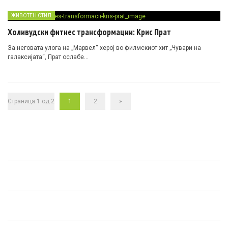
ЖИВОТЕН СТИЛ
Холивудски фитнес трансформации: Крис Прат
За неговата улога на „Марвел“ херој во филмскиот хит „Чувари на
галаксијата“, Прат ослабе…
Страница 1 од 2
1
2
»