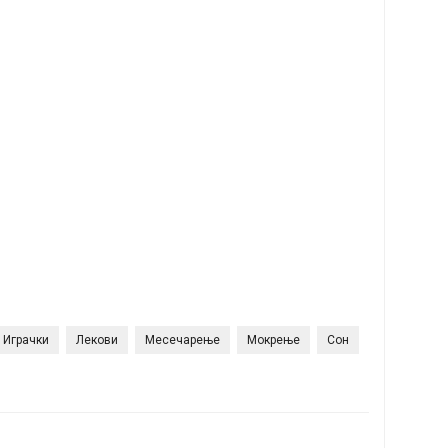
Играчки
Лекови
Месечарење
Мокрење
Сон