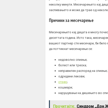
неколку минути. Месечарењето кај деца
заспивањето и може да трае од неколк
Причини за месечарење
Месечарењето кај децата е многу поче
десеттата година. Исто така, месечаре
вашиот партнер сте месечари, би било
да поттикнат месечарење се:
недоволно спиење;
болест или треска;
неправилен распоред на спиење;
одредени лекови;
стрес
;
кошмари;
нарушување на дишењето во сп
Прочитајте:
Синдром „Дон Ж