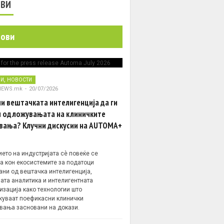
ОВИ
нови
,
НИ
НОВОСТИ
NEWS.mk
-
20/07/2026
и вештачката интелигенција да ги
 одложувањата на клиничките
вања? Клучни дискусии на AUTOMA+
ето на индустријата сè повеќе се
а кон екосистемите за податоци
ани од вештачка интелигенција,
ата аналитика и интелигентната
изација како технологии што
уваат поефикасни клинички
вања засновани на докази.