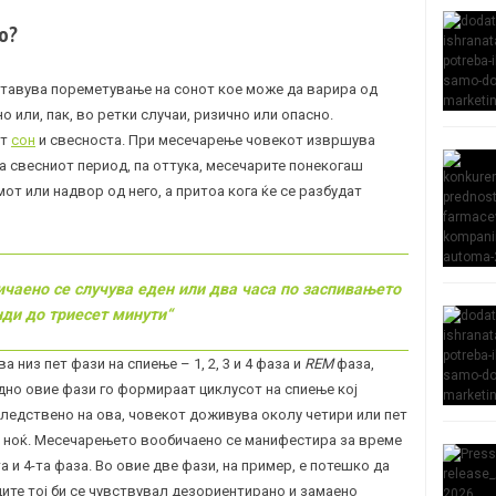
о?
тавува пореметување на сонот кое може да варира од
 или, пак, во ретки случаи, ризично или опасно.
от
сон
и свесноста. При месечарење човекот извршува
а свесниот период, па оттука, месечарите понекогаш
от или надвор од него, а притоа кога ќе се разбудат
чаено се случува еден или два часа по заспивањето
нди до триесет минути“
низ пет фази на спиење – 1, 2, 3 и 4 фаза и
REM
фаза,
дно овие фази го формираат циклусот на спиење кој
Следствено на ова, човекот доживува околу четири или пет
а ноќ. Месечарењето вообичаено се манифестира за време
 и 4-та фаза. Во овие две фази, на пример, е потешко да
удите тој би се чувствувал дезориентирано и замаено