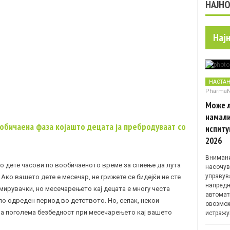
НАЈН
Нај
НАСТА
Pharma
Може л
намали
бичаена фаза којашто децата ја пребродуваат со
испиту
2026
Внимани
о дете часови по вообичаеното време за спиење да лута
насочув
управув
Ако вашето дете е месечар, не грижете се бидејќи не сте
напредн
ирувачки, но месечарењето кај децата е многу честа
автомат
по одреден период во детството. Но, сепак, некои
овозмож
за поголема безбедност при месечарењето кај вашето
истражу