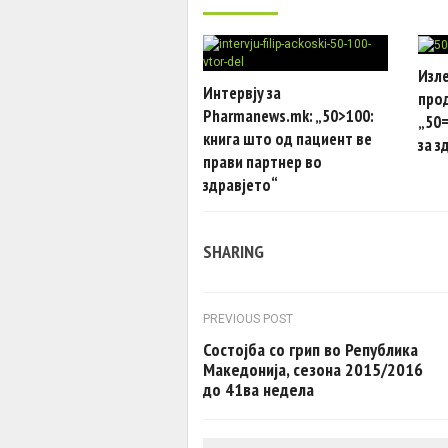
Изле
Интервју за
про
Pharmanews.mk: „50>100:
„50=
книга што од пациент ве
за з
прави партнер во
здравјето“
SHARING
Post navigation
PREVIOUS POST
Состојба со грип во Република
Македонија, сезона 2015/2016
до 41ва недела