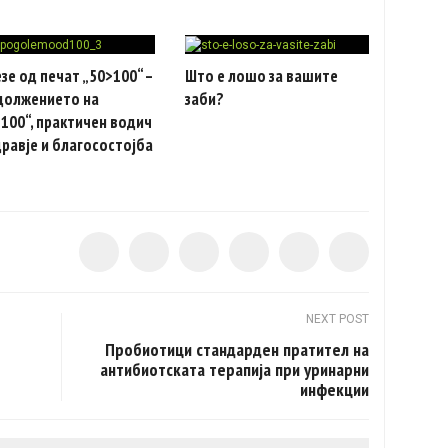
зе од печат „50>100“ –
Што е лошо за вашите
должението на
заби?
100“, практичен водич
дравје и благосостојба
NEXT POST
Пробиотици стандарден пратител на
антибиотската терапија при уринарни
инфекции