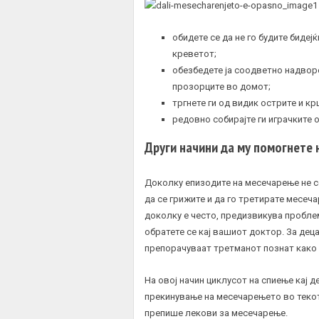
обидете се да не го будите бидеј
креветот;
обезбедете ја соодветно надвор
прозорците во домот;
тргнете ги од видик острите и к
редовно собирајте ги играчките 
Други начини да му помогнете 
Доколку епизодите на месечарење не се
да се грижите и да го третирате месеч
доколку е често, предизвикува проблем
обратете се кај вашиот доктор. За де
препорачуваат третманот познат како
На овој начин циклусот на спиење кај д
прекинување на месечарењето во текот
препише лекови за месечарење.