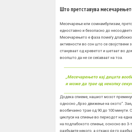
Што претставува месечарењет
Месечарење или сомнамбулизам, претс
едноставно и безопасно до несоодветно
Месечарењето е фаза помеѓу длабоки
активности во сон што се својствени з
стануваат од креветот и шетаат во дом
воопшто да не се сеќаваат на тоа.
„Месечарењето кај децата вооби
и може да трае од неколку секу
Додека спиеме, нашиот мозот преминува 
односно „брзо движење на окото“. Зае
вообичаено трае од 90 до 100 минути. 
циклуси на спиење во периодот на едн
на подлабокото спиење, осносно во 3-та
разбудите некого, а откако ќе го разб