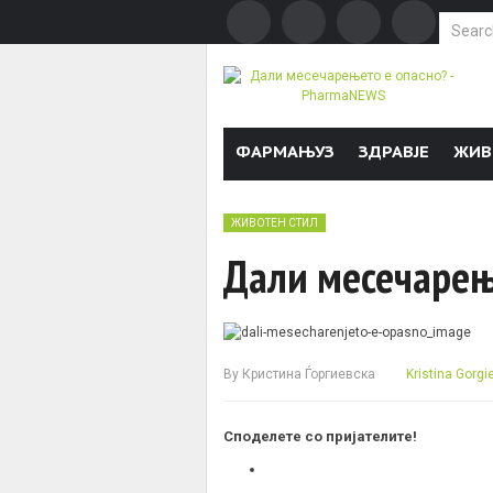
Search f
Skip to content
ФАРМАЊУЗ
ЗДРАВЈЕ
ЖИВ
ЖИВОТЕН СТИЛ
Дали месечарењ
By
Кристина Ѓоргиевска
Kristina Gorgi
Споделете со пријателите!