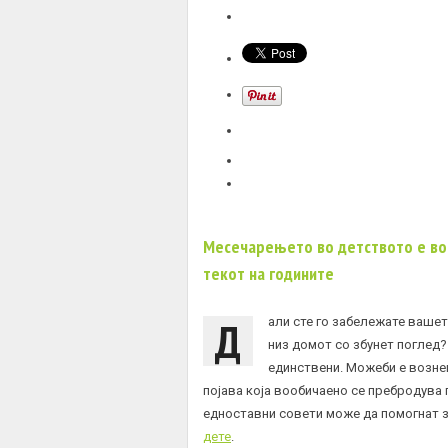
Месечарењето во детството е воо
текот на годините
Д
али сте го забележате вашет
низ домот со збунет поглед? 
единствени. Можеби е вознем
појава која вообичаено се пребродува 
едноставни совети може да помогнат 
дете
.