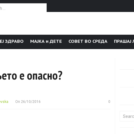
or:
ЕЈ ЗДРАВО
МАЈКА и ДЕТЕ
СОВЕТ ВО СРЕДА
ПРАШАЈ 
ето е опасно?
evska
On
26/10/2016
0
Search f