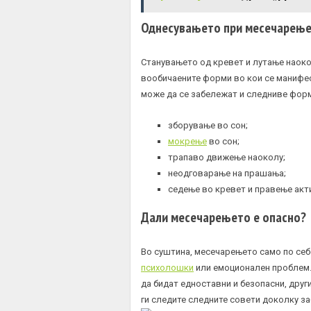
Однесувањето при месечарењ
Станувањето од кревет и лутање наокол
вообичаените форми во кои се манифес
може да се забележат и следниве фор
зборување во сон;
мокрење
во сон;
трапаво движење наоколу;
неодговарање на прашања;
седење во кревет и правење акти
Дали месечарењето е опасно?
Во суштина, месечарењето само по себе
психолошки
или емоционален проблем.
да бидат едноставни и безопасни, друг
ги следите следните совети доколку з