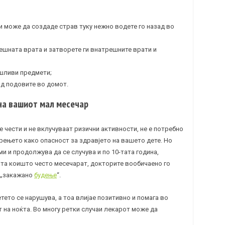
ќи може да создаде страв туку нежно водете го назад во
ешната врата и затворете ги внатрешните врати и
ршливи предмети;
од подовите во домот.
на вашиот мал месечар
 чести и не вклучуваат ризични активности, не е потребно
арењето како опасност за здравјето на вашето дете. Но
и и продолжува да се случува и по 10-тата година,
цата коишто често месечарат, докторите вообичаено го
 „закажано
будење
“.
етето се нарушува, а тоа влијае позитивно и помага во
 на ноќта. Во многу ретки случаи лекарот може да