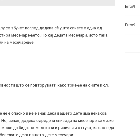
Error9
е
Error9
у со збунет поглед додека сè уште спиете е една од
тира месечарењето. Но кај децата месечари, исто така,
ми на месечарење:
вности што се повторуваат, како триење на очите и сл.
 не е опасно и не е знак дека вашето дете има некаков
 Но, сепак, додека одредени епизоди на месечарење може
и може да бидат комплексни и ризични и оттука, важно е да
абележите дека вашето дете месечари: