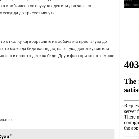
та вообичаено се случува еден или два часа по
у секунди до триесет минути.
сто отколку кај возрасните и вообичаено престанува до
њето може да биде наследно, па оттука, доколку вие или
 можно и вашето дете да биде. Други фактори коишто може
иењето.
уан“