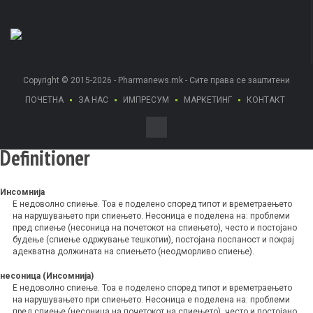
Copyright © 2015-2026 - Pharmanews.mk - Сите права се заштитени
ПОЧЕТНА
ЗА НАС
ИМПРЕСУМ
МАРКЕТИНГ
КОНТАКТ
Definitioner
Инсомнија
Е недоволно спиење. Тоа е поделено според типот и времетраењето
на нарушувањето при спиењето. Несоница е поделена на: проблеми
пред спиење (несоница на почетокот на спиењето), често и постојано
будење (спиење одржување тешкотии), постојана поспаност и покрај
адекватна должината на спиењето (неодморливо спиење).
несоница (Инсомнија)
Е недоволно спиење. Тоа е поделено според типот и времетраењето
на нарушувањето при спиењето. Несоница е поделена на: проблеми
пред спиење (несоница на почетокот на спиењето), често и постојано