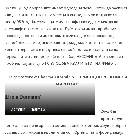
Околу 1/3 од возрасните имаат одредени потешкотии да заспијат
или да спијат во тек на 12 месеци а според некои истражувања
околу 95 % од Американците имаат најмалку една епизода на
инсомнија во текот на животот. Луѓето кои имаат проблеми со
несоница честопати имаат симптоми на дневна поспаност,
главоболка, замор,
анксиозност
, раздразливост, тешкотии во
концентрирањето и нарушена способност за извршување на
нормалните активности. Со еден збор НЕСОНИЦАТА е сериозен
проблем кој значајно ГО ВЛОШУВА КВАЛИТЕТОТ НА ЖИВОТ.
За среќа тука е:
PharmaS
Dormirin –
ПРИРОДНО РЕШЕНИЕ ЗА
МИРЕН СОН
Што е Dormirin?
Dormirin – PharmaS
Dormirin
претставува
нов додаток во исхраната со мелатонин кој овозможува побрзо
заспивање и мирен и квалитетен сон. Оргиналната формулација