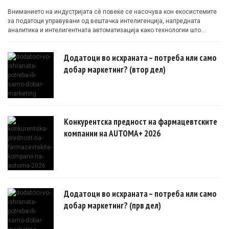
Вниманието на индустријата сè повеќе се насочува кон екосистемите
за податоци управувани од вештачка интелигенција, напредната
аналитика и интелигентната автоматизација како технологии што
овозможуваат поефикасни клинички истражувања засновани на
докази.
Додатоци во исхраната – потреба или само
добар маркетинг? (втор дел)
Конкурентска предност на фармацевтските
компании на AUTOMA+ 2026
Додатоци во исхраната – потреба или само
добар маркетинг? (прв дел)