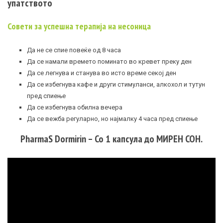
упатството
Совети за успешна терапија на несоница
Да не се спие повеќе од 8 часа
Да се намали времето поминато во кревет преку ден
Да се легнува и станува во исто време секој ден
Да се избегнува кафе и други стимуланси, алкохол и тутун
пред спиење
Да се избегнува обилна вечера
Да се вежба регуларно, но најмалку 4 часа пред спиење
PharmaS Dormirin – Со 1 капсула до МИРЕН СОН.