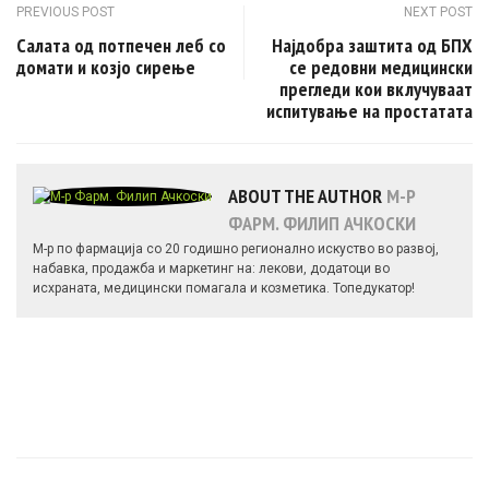
Post navigation
PREVIOUS POST
NEXT POST
Салата од потпечен леб со
Најдобра заштита од БПХ
домати и козјо сирење
се редовни медицински
прегледи кои вклучуваат
испитување на простатата
ABOUT THE AUTHOR
М-Р
ФАРМ. ФИЛИП АЧКОСКИ
М-р по фармација со 20 годишно регионално искуство во развој,
набавка, продажба и маркетинг на: лекови, додатоци во
исхраната, медицински помагала и козметика. Топедукатор!