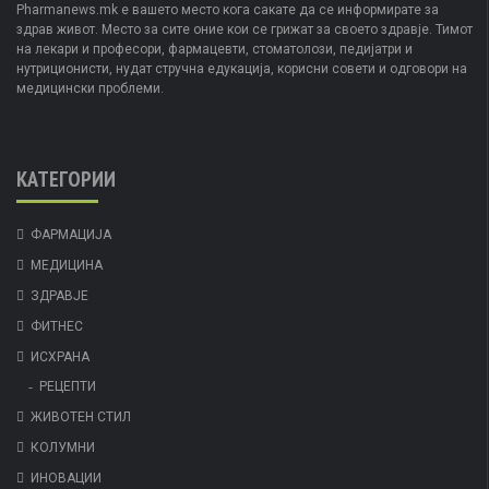
Pharmanews.mk е вашето место кога сакате да се информирате за
здрав живот. Место за сите оние кои се грижат за своето здравје. Тимот
на лекари и професори, фармацевти, стоматолози, педијатри и
нутриционисти, нудат стручна едукација, корисни совети и одговори на
медицински проблеми.
КАТЕГОРИИ
ФАРМАЦИЈА
МЕДИЦИНА
ЗДРАВЈЕ
ФИТНЕС
ИСХРАНА
РЕЦЕПТИ
ЖИВОТЕН СТИЛ
КОЛУМНИ
ИНОВАЦИИ