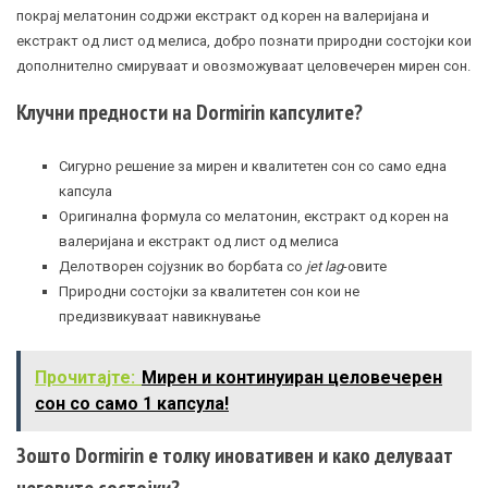
покрај мелатонин содржи екстракт од корен на валеријана и
екстракт од лист од мелиса, добро познати природни состојки кои
дополнително смируваат и овозможуваат целовечерен мирен сон.
Клучни предности на Dormirin капсулите?
Сигурно решение за мирен и квалитетен сон со само една
капсула
Оригинална формула со мелатонин, екстракт од корен на
валеријана и екстракт од лист од мелиса
Делотворен сојузник во борбата со
jet lag
-овите
Природни состојки за квалитетен сон кои не
предизвикуваат навикнување
Прочитајте:
Мирен и континуиран целовечерен
сон со само 1 капсула!
Зошто Dormirin е толку иновативен и како делуваат
неговите состојки?