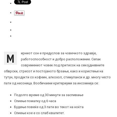
М
ирниот сон е предуслов за човечкото здравје,
работоспособност и добро расположение. Сепак
современиот човек под притисок на секојдневните
обврски, стресот и постојаното брзање, како и користење на
тутун, продукти со кофеин, алкохол, стимуланси и др. многу често
пати од
несоница
. Вообичаени критериуми за
инсомнија
се:
Подолго време од 30 минути за заспивање
Спиење помалку од 6 часа
Будење повеќе од 3 пати во текот на ноќта
Спиење кое е со слаб квалитет.