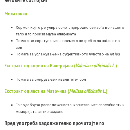
Мелатонин
Хормон кој го регулира сонот, природно се наоѓа во нашето
тело и го произведува епифизата
Помага во скратување на времето потребно за паѓање во
сон
Помага за ублажување на субјективното чувство на
jet lag
Екстракт од корен на Валеријана (
Valeriana officinalis L.
)
Помага за смирување и квалитетен сон
Екстракт од лист на Маточина (
Melissa officinalis L.
)
Го подобрува расположението, когнитивните способности и
меморијата; антиоксиданс
Пред употреба задолжително прочитајте го