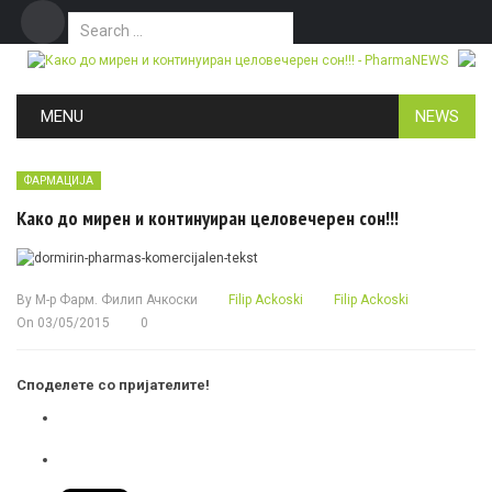
Search for:
Дома
Маркетинг
Контакт
Skip to content
MENU
NEWS
ФАРМАЦИЈА
Како до мирен и континуиран целовечерен сон!!!
By
М-р Фарм. Филип Ачкоски
Filip Ackoski
Filip Ackoski
On
03/05/2015
0
Споделете со пријателите!