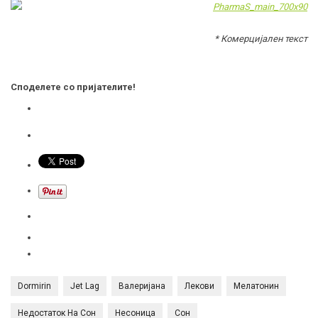
* Комерцијален текст
Споделете со пријателите!
Dormirin
Jet Lag
Валеријана
Лекови
Мелатонин
Недостаток На Сон
Несоница
Сон