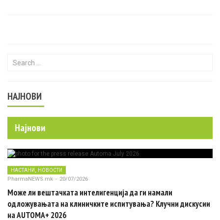
Search for:
НАЈНОВИ
Најнови
,
НАСТАНИ
НОВОСТИ
PharmaNEWS.mk
-
20/07/2026
Може ли вештачката интелигенција да ги намали
одложувањата на клиничките испитувања? Клучни дискусии
на AUTOMA+ 2026