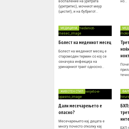
воспаление на уретрата
но…
(уретритис), мочниот меур
(цистит), и на бубрегот…
МЕДИЦИНА
МЕД
Болест на медениот месец
Трет
ноќ
Болест на медениот месец е
нокт
старомоден термин со кој се
означува инфекција на
Поче
уринарниот тракт односно…
прил
течн
ЖИВОТЕН СТИЛ
ФАР
Дали месечарењето е
БХП
опасно?
тре
инт
Месечарењето кај децата е
многу почесто отколку кај
БХП 