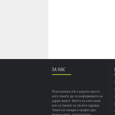
ЗА НАС
Pharmanews.mk е вашето место
кога сакате да се информирате за
здрав живот. Место за сите оние
кои се грижат за своето здравје.
Тимот на лекари и професори,
фармацевти, стоматолози,