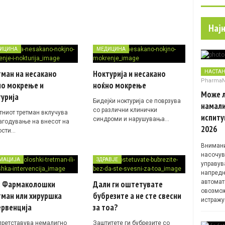
Нај
ИЦИНА
МЕДИЦИНА
ман на несакано
Ноктурија и несакано
НАСТА
Pharma
но мокрење и
ноќно мокрење
Може л
урија
Бидејќи ноктурија се поврзува
намали
со различни клинички
тниот третман вклучува
испиту
синдроми и нарушувања…
агодување на внесот на
2026
ости…
Внимани
насочув
МАЦИЈА
ЗДРАВЈЕ
управув
напредн
автомат
: Фармаколошки
Дали ги оштетувате
овозмож
тман или хируршка
бубрезите а не сте свесни
истражу
ервенција
за тоа?
претставува немалигно
Заштитете ги бубрезите со