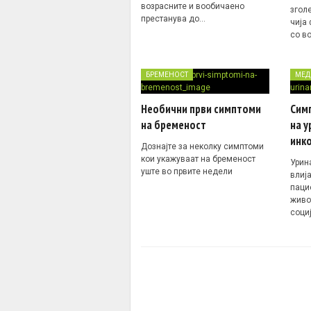
возрасните и вообичаено
згол
престанува до…
чија
со в
БРЕМЕНОСТ
МЕД
Необични први симптоми
Симп
на бременост
на у
инк
Дознајте за неколку симптоми
кои укажуваат на бременост
Урин
уште во првите недели
влија
пацие
живот
соци