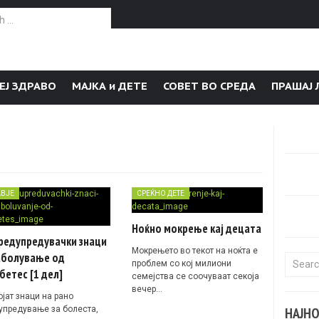
or:
ЕЈ ЗДРАВО
МАЈКА и ДЕТЕ
СОВЕТ ВО СРЕДА
ПРАШАЈ 
АВЈЕ
СРЕЌНО ДЕТЕ
Ноќно мокрење кај децата
редупредувачки знаци
Мокрењето во текот на ноќта е
заболување од
Search f
проблем со кој милиони
бетес [1 дел]
семејства се соочуваат секоја
вечер…
јат знаци на рано
упредување за болеста,
НАЈН