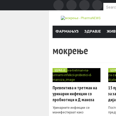
Search f
Skip to content
ФАРМАЊУЗ
ЗДРАВЈЕ
ЖИВ
мокрење
ЗДРАВЈЕ
ЗДР
Превентива и третман на
15 п
уринарни инфекции со
за 
пробиотици и Д маноза
дија
Уринарните инфекции се
Посто
манифестираат како
пред