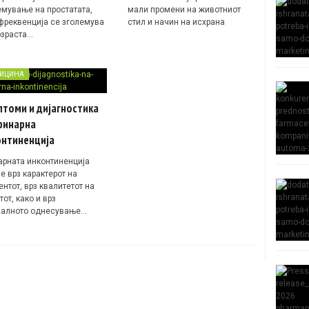
емување на простатата,
мали промени на животниот
 фреквенција се зголемува
стил и начин на исхрана
озрaстa…
ИЦИНА
томи и дијагностика
ринарна
онтиненција
арната инконтиненција
е врз карактерот на
нтот, врз квалитетот на
от, како и врз
јалното однесување…