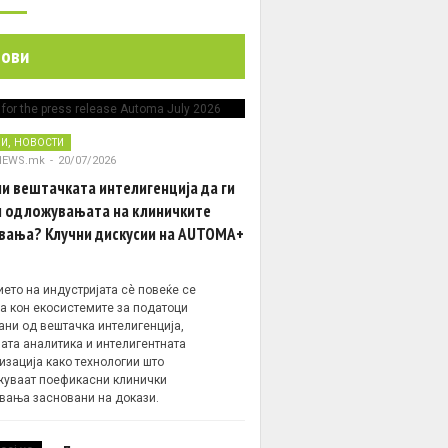
нови
,
НИ
НОВОСТИ
NEWS.mk
-
20/07/2026
и вештачката интелигенција да ги
 одложувањата на клиничките
вања? Клучни дискусии на AUTOMA+
ето на индустријата сè повеќе се
а кон екосистемите за податоци
ани од вештачка интелигенција,
ата аналитика и интелигентната
изација како технологии што
уваат поефикасни клинички
вања засновани на докази.