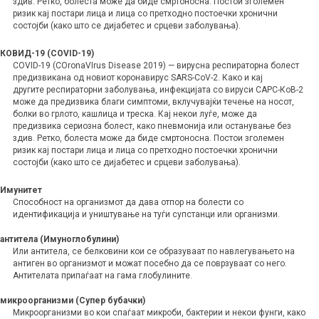
здив. Ретко, болеста може да биде смртоносна. Постои зголемен
ризик кај постари лица и лица со претходно постоечки хронични
состојби (како што се дијабетес и срцеви заболувања).
КОВИД-19 (COVID-19)
COVID-19 (COronaVIrus Disease 2019) — вирусна респираторна болест
предизвикана од новиот коронавирус SARS-CoV-2.
Како и кај
другите респираторни заболувања, инфекцијата со вируси САРС-КоВ-2
може да предизвика благи симптоми, вклучувајќи течење на носот,
болки во грлото, кашлица и треска. Кај некои луѓе, може да
предизвика сериозна болест, како пневмонија или останување без
здив. Ретко, болеста може да биде смртоносна. Постои зголемен
ризик кај постари лица и лица со претходно постоечки хронични
состојби (како што се дијабетес и срцеви заболувања).
Имунитет
Способност на организмот да дава отпор на болести со
идентификација и уништување на туѓи супстанци или организми.
антитела (Имуноглобулини)
Или антитела, се белковини кои се образуваат по навлегувањето на
антиген во организмот и можат посебно да се поврзуваат со него.
Антителата припаѓаат на гама глобулините.
микроорганизми (Супер бубачки)
Микроорганизми во кои спаѓаат микроби, бактерии и некои фунги, како