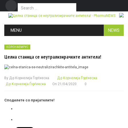
Search for:
Дома
Маркетинг
Контакт
Skip to content
MENU
NEWS
КОРОНАВИРУС
Целна станица се неутрализирачките антитела!
By
Д-р Корнелија Ѓорѓиеска
Д-р Корнелија Ѓорѓиеска
Д-р Корнелија Ѓорѓиеска
On
21/04/2020
0
Споделете со пријателите!