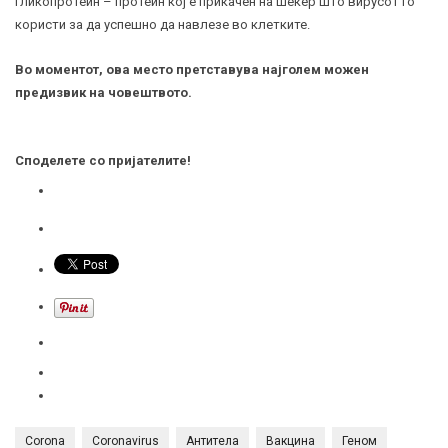
гликопротеин –
протеин
кој е прикачен на шеќер што вирусот го
користи за да успешно да навлезе во клетките.
Во моментот, ова место претставува најголем можен
предизвик на човештвото.
Споделете со пријателите!
Corona
Coronavirus
Антитела
Вакцина
Геном