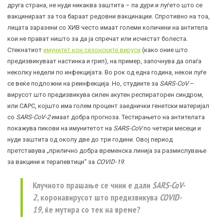
друга страна, не нуди никаква заштита – па дури и луѓето што се
вакцинираат за тоа бараат редовни вакцинации. Спротивно на тоа,
лицата заразени со ХИВ често имаат големи количини на антитела
кои не прават ништо за да ја спречат или исчистат болеста.
Стекнатиот
имунитет кон сезонските вируси
(како оние што
предизвикуваат настинка и грип), на пример, започнува да опаѓа
неколку недели по инфекцијата. Во рок од една година, некои луѓе
се веќе подложни на реинфекција. Но, студиите за
SARS-CoV
–
вирусот што предизвикува силен акутен респираторен синдром,
или САРС, којшто има голем процент заеднички генетски материјал
со
SARS-CoV-2
имаат добра прогноза. Тестирањето на антителата
покажува пикови на имунитетот на
SARS-CoV
по четири месеци и
нуди заштита од околу две до три години. Овој период
претставува „прилично добра временска линија за размислување
за вакцини и терапевтици“ за
СOVID-19
.
Клучното прашање се чини е дали
SARS-CoV-
2
,
коронавирусот
што предизвикува
COVID-
19
, ќе мутира со тек на време?