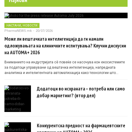
Најнови
,
НАСТАНИ
НОВОСТИ
PharmaNEWS.mk
-
20/07/2026
Може ли вештачката интелигенција да ги намали
одложувањата на клиничките испитувања? Клучни дискусии
на AUTOMA+ 2026
Вниманието на индустријата сè повеќе се насочува кон екосистемите
за податоци управувани од вештачка интелигенција, напредната
аналитика и интелигентната автоматизација како технологии што
овозможуваат поефикасни клинички истражувања засновани на
докази.
Додатоци во исхраната – потреба или само
добар маркетинг? (втор дел)
Конкурентска предност на фармацевтските