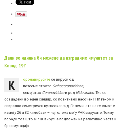
Дали во иднина би можеле да изградиме имунитет за
Ковид-19?
К
оронавирусите
се вируси од
потсемејството
Orthocoronavirinae,
семејство
Coronaviridae
и род
Nidovirales
. Тие се
создадени во еден синџир, со позитивно насочен РНК геном и
спирално симетричен нуклеокапсид. Големината на геномот е
измеѓу 26 и 32 килобази – најголема меѓу РНК вирусите. Токму
поради тоа што е РНК вирус, е подложен на релативно честа и
брза мутација.