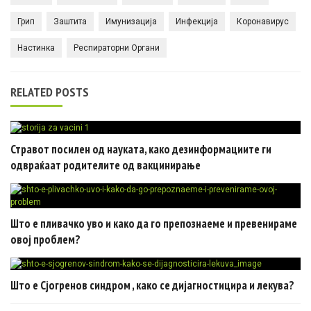
Грип
Заштита
Имунизација
Инфекција
Коронавирус
Настинка
Респираторни Органи
RELATED POSTS
Стравот посилен од науката, како дезинформациите ги
одвраќаат родителите од вакцинирање
Што е пливачко уво и како да го препознаеме и превенираме
овој проблем?
Што е Сјогренов синдром , како се дијагностицира и лекува?