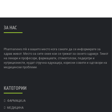
ЗА НАС
Pharmanews.mk е вашето место кога сакате да се информирате за
здрав живот. Место за сите оние кои се грижат за своето здравје. Тимот
на лекари и професори, фармацевти, стоматолози, педијатри и
нутриционисти, нудат стручна едукација, корисни совети и одговори на
медицински проблеми.
КАТЕГОРИИ
ФАРМАЦИЈА
МЕДИЦИНА