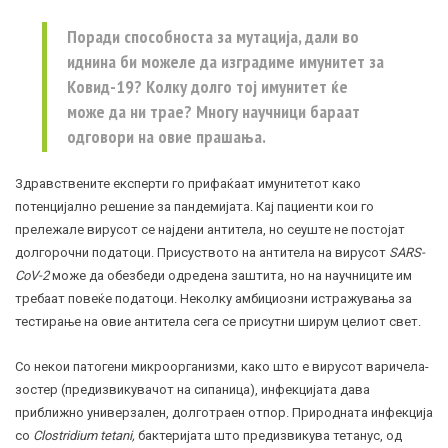
Поради способноста за мутација, дали во
иднина би можеле да изградиме
имунитет
за
Ковид-19
? Kолку долго тој имунитет ќе
може да ни трае? Многу научници бараат
одговори на овие прашања.
Здравствените експерти го прифаќаат имунитетот како
потенцијално решение за пандемијата. Каj пациенти кои го
прележале вирусот се најдени
антитела
, но сеуште не постојат
долгорочни податоци. Присуството на антитела на вирусот
SARS-
CoV-2
може да обезбеди одредена заштита, но на научниците им
требаат повеќе податоци. Неколку амбициозни истражувања за
тестирање на овие антитела сега се присутни ширум целиот свет.
Со некои патогени
микроорганизми
, како што е вирусот
варичела
-
зостер (предизвикувачот на сипаница), инфекцијата дава
приближно универзален, долготраен отпор. Природната инфекција
со
Clostridium tetani,
бактеријата што предизвикува тетанус, од