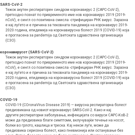
SARS-CoV-2
Тежок акутен респираторен синдром коронавирус 2 (САРС-CoV-2),
претходно познат по привременото име нов коронавирус 2019 (2019-
nCoV), е сингл со позитивна смисла -стрифициран РНК вирус. Заразна
е кај луѓето и е причина за тековната пандемија на коронавирус 2019-
2020 година, епидемија на коронавирусна болест 2019 (COVID-19) која
е прогласена за pandemija од Светската здравствена организација
(СЗО).
коронавирусот (SARS-CoV-2)
Тежок акутен респираторен синдром коронавирус 2 (САРС-CoV-2),
претходно познат по привременото име нов коронавирус 2019 (2019-
nCoV), е сингл со позитивна смисла -стрифициран РНК вирус. Заразна
е кај луѓето и е причина за тековната пандемија на коронавирус 2019-
2020 година, епидемија на коронавирусна болест 2019 (COVID-19) која
е прогласена за pandemija од Светската здравствена организација
(СЗО).
COVID-19
COVID-19 (COronaVIrus Disease 2019) — вирусна респираторна болест
предизвикана од новиот коронавирус SARS-CoV-2.
Како и кај
другите респираторни заболувања, инфекцијата со вируси САРС-КоВ-2
може да предизвика благи симптоми, вклучувајќи течење на носот,
болки во грлото, кашлица и треска. Кај некои луѓе, може да
предизвика сериозна болест, како пневмонија или останување без