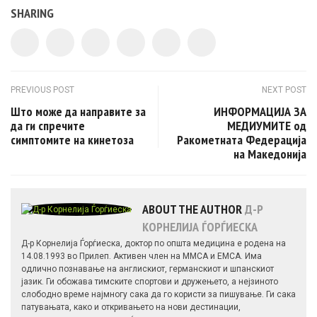
SHARING
Post navigation
PREVIOUS POST
NEXT POST
Што може да направите за
ИНФОРМАЦИЈА ЗА
да ги спречите
МЕДИУМИТЕ од
симптомите на кинетоза
Ракометната Федерација
на Македонија
ABOUT THE AUTHOR
Д-Р
КОРНЕЛИЈА ЃОРЃИЕСКА
Д-р Корнелија Ѓорѓиеска, доктор по општа медицина е родена на
14.08.1993 во Прилеп. Активен член на ММСА и ЕМСА. Има
одлично познавање на англискиот, германскиот и шпанскиот
јазик. Ги обожава тимските спортови и дружењето, а нејзиното
слободно време најмногу сака да го користи за пишување. Ги сака
патувањата, како и откривањето на нови дестинации,