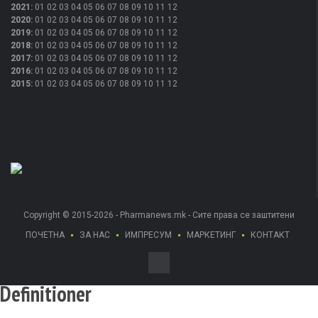
2021
:
01
02
03
04
05
06
07
08
09
10
11
12
2020
:
01
02
03
04
05
06
07
08
09
10
11
12
2019
:
01
02
03
04
05
06
07
08
09
10
11
12
2018
:
01
02
03
04
05
06
07
08
09
10
11
12
2017
:
01
02
03
04
05
06
07
08
09
10
11
12
2016
:
01
02
03
04
05
06
07
08
09
10
11
12
2015
:
01
02
03
04
05
06
07
08
09
10
11
12
Copyright © 2015-2026 - Pharmanews.mk - Сите права се заштитени
ПОЧЕТНА
ЗА НАС
ИМПРЕСУМ
МАРКЕТИНГ
КОНТАКТ
Definitioner