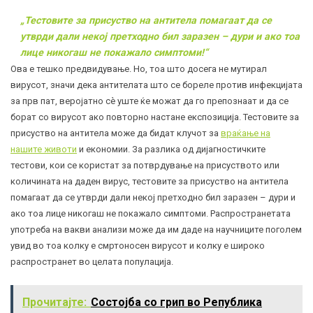
„Тестовите за присуство на антитела помагаат да се
утврди дали некој претходно бил заразен – дури и ако тоа
лице никогаш не покажало симптоми!“
Ова е тешко предвидување. Но, тоа што досега не мутирал
вирусот, значи дека антителата што се бореле против инфекцијата
за прв пат, веројатно сè уште ќе можат да го препознаат и да се
борат со вирусот ако повторно настане експозиција. Тестовите за
присуство на антитела може да бидат клучот за
враќање на
нашите животи
и економии. За разлика од дијагностичките
тестови, кои се користат за потврдување на присуството или
количината на даден вирус, тестовите за присуство на антитела
помагаат да се утврди дали некој претходно бил заразен – дури и
ако тоа лице никогаш не покажало симптоми. Распространетата
употреба на вакви анализи може да им даде на научниците поголем
увид во тоа колку е смртоносен вирусот и колку е широко
распространет во целата популација.
Прочитајте:
Состојба со грип во Република