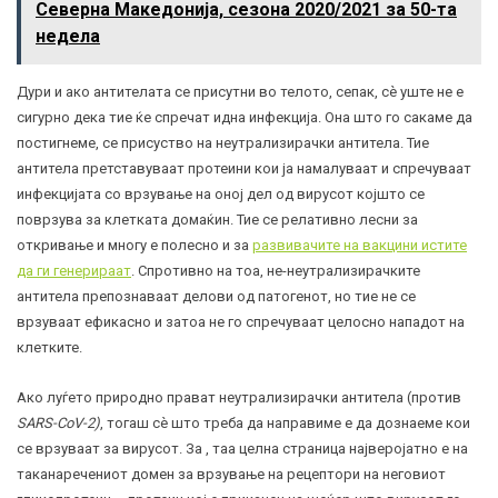
Северна Македонија, сезона 2020/2021 за 50-та
недела
Дури и ако антителата се присутни во телото, сепак, сè уште не е
сигурно дека тие ќе спречат идна инфекција. Она што го сакаме да
постигнеме, се присуство на неутрализирачки антитела. Тие
антитела претставуваат протеини кои ја намалуваат и спречуваат
инфекцијата со врзување на оној дел од вирусот којшто се
поврзува за клетката домаќин. Тие се релативно лесни за
откривање и многу е полесно и за
развивачите на вакцини истите
да ги генерираат
. Спротивно на тоа, не-неутрализирачките
антитела препознаваат делови од патогенот, но тие не се
врзуваат ефикасно и затоа не го спречуваат целосно нападот на
клетките.
Ако луѓето природно прават неутрализирачки антитела (против
SARS-CoV-2)
, тогаш сè што треба да направиме е да дознаеме кои
се врзуваат за вирусот. За
, таа целна страница најверојатно е на
таканаречениот домен за врзување на рецептори на неговиот