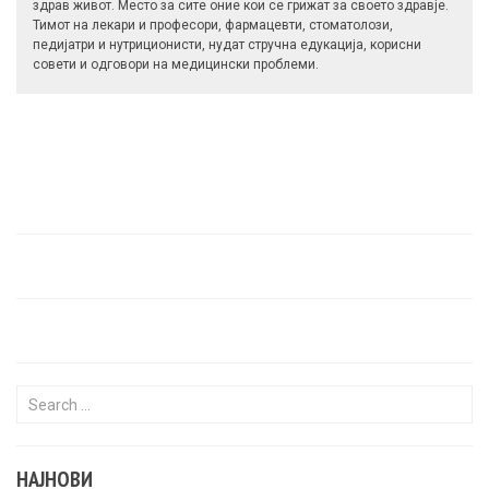
здрав живот. Место за сите оние кои се грижат за своето здравје.
Тимот на лекари и професори, фармацевти, стоматолози,
педијатри и нутриционисти, нудат стручна едукација, корисни
совети и одговори на медицински проблеми.
Search for:
НАЈНОВИ