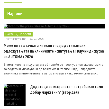
Најнови
,
НАСТАНИ
НОВОСТИ
PharmaNEWS.mk
-
20/07/2026
Може ли вештачката интелигенција да ги намали
одложувањата на клиничките испитувања? Клучни дискусии
на AUTOMA+ 2026
Вниманието на индустријата сè повеќе се насочува кон екосистемите
за податоци управувани од вештачка интелигенција, напредната
аналитика и интелигентната автоматизација како технологии што
овозможуваат поефикасни клинички истражувања засновани на
докази.
Додатоци во исхраната – потреба или само
добар маркетинг? (втор дел)