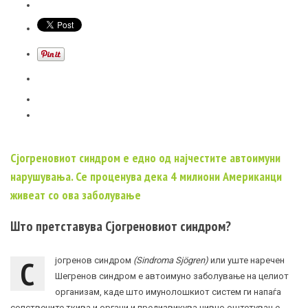
Сјогреновиот синдром е едно од најчестите автоимуни
нарушувања. Се проценува дека 4 милиони Американци
живеат со ова заболување
Што претставува Сјогреновиот синдром?
С
јогренов синдром
(Sindroma Sjögren)
или уште наречен
Шегренов синдром е автоимуно заболување на целиот
организам, каде што имунолошкиот систем ги напаѓа
сопствените ткива и органи и предизвикува нивно оштетување.