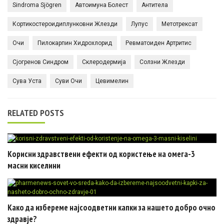
Sindroma Sjögren
Автоимуна Болест
Антитела
Кортикостероидиплунковни Жлезди
Лупус
Метотрексат
Очи
Пилокарпин Хидрохлорид
Ревматоиден Артритис
Сјогренов Синдром
Склеродермија
Солзни Жлезди
Сува Уста
Суви Очи
Цевимелин
RELATED POSTS
Корисни здравствени ефекти од користење на омега-3
масни киселини
Како да избереме најсоодветни капки за нашето добро очно
здравје?