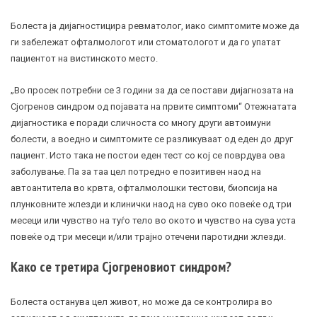
Болеста ја дијагностицира ревматолог, иако симптомите може да
ги забележат офталмологот или стоматологот и да го упатат
пациентот на вистинското место.
„Во просек потребни се 3 години за да се постави дијагнозата на
Сјогренов синдром од појавата на првите симптоми“ Отежнатата
дијагностика е поради сличноста со многу други автоимуни
болести, а воедно и симптомите се разликуваат од еден до друг
пациент. Исто така не постои еден тест со кој се поврдува ова
заболување. Па за таа цел потредно е позитивен наод на
автоантитела во крвта, офталмолошки тестови, биопсија на
плунковните жлезди и клинички наод на суво око повеќе од три
месеци или чувство на туѓо тело во окото и чувство на сува уста
повеќе од три месеци и/или трајно отечени паротидни жлезди.
Како се третира Сјогреновиот синдром?
Болеста останува цел живот, но може да се контролира во