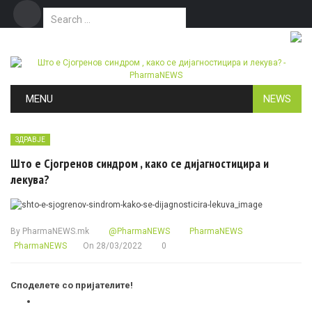
Search for:
Дома
Маркетинг
Контакт
Skip to content
MENU
NEWS
ЗДРАВЈЕ
Што е Сјогренов синдром , како се дијагностицира и
лекува?
By
PharmaNEWS.mk
@PharmaNEWS
PharmaNEWS
PharmaNEWS
On
28/03/2022
0
Споделете со пријателите!