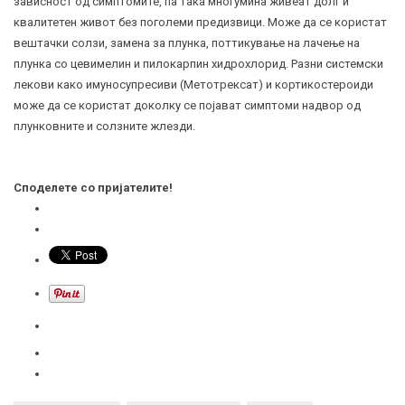
зависност од симптомите, па така многумина живеат долг и
квалитетен живот без поголеми предизвици. Може да се користат
вештачки солзи, замена за плунка, поттикување на лачење на
плунка со цевимелин и пилокарпин хидрохлорид. Разни системски
лекови како имуносупресиви (Метотрексат) и кортикостероиди
може да се користат доколку се појават симптоми надвор од
плунковните и солзните жлезди.
Споделете со пријателите!