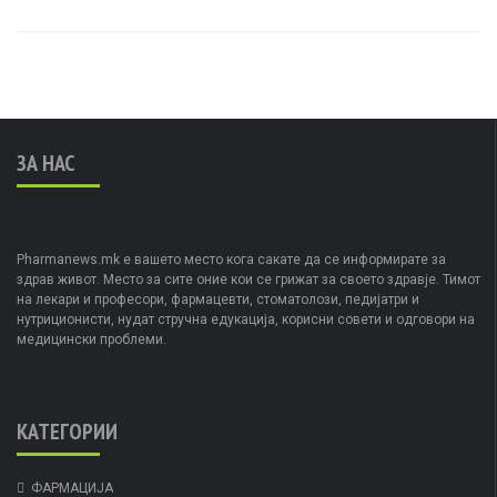
ЗА НАС
Pharmanews.mk е вашето место кога сакате да се информирате за
здрав живот. Место за сите оние кои се грижат за своето здравје. Тимот
на лекари и професори, фармацевти, стоматолози, педијатри и
нутриционисти, нудат стручна едукација, корисни совети и одговори на
медицински проблеми.
КАТЕГОРИИ
ФАРМАЦИЈА