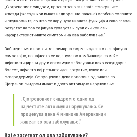
„Сјогреновиот синдром, првенствено ги напаѓа егзокрините
жлезди
(жлезди кои имаат надворешно лачење) особено солзните
и плунковните, со што се нарушува нивната функција и како главен
резултат на тоа се јавува сува уста и суви очи кои се и
најкарактеристичните симптоми на ова заболување.“
Заболувањето постои во примарна форма каде што се појавува
самостојно, но најчесто се појавува во комбинација со веќе
дијагностицирани други автоимуни заболувања како секундарна
болест, најчесто кај
ревматоиден артритис
,
лупус
или
склеродермија. Се проценува дека половина од лицата со
Сјогренов синдром имаат и друго автоимуно нарушување.
„Сјогреновиот синдром е едно од
најчестите автоимуни нарушувања. Се
проценува дека 4 милиони Американци
живеат со ова заболување.“
Кај е засегнат од ова заболување?