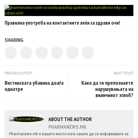
Правилна употреба на контактните леќи за здрави очи!
SHARING
Post navigation
PREVIOUS POST
NEXT POST
Вистинската убавина доаѓа
Како да ги препознаете
однатре
нарушувањата на
виличниот зглоб?
ABOUT THE AUTHOR
PHARMANEWS.MK
Pharmanews.mk е вашето место кога сакате да се информирате за