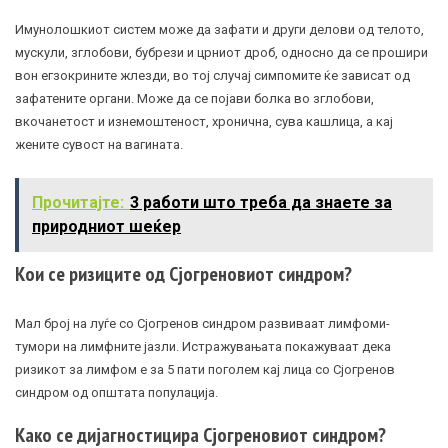
Имунолошкиот систем може да зафати и други делови од телото,
мускули, зглобови, бубрези и црниот дроб, односно да се прошири
вон егзокрините жлезди, во тој случај симпомите ќе зависат од
зафатените органи. Може да се појави болка во зглобови,
вкочанетост и изнемоштеност, хронична, сува кашлица, a кај
жените сувост на вагината.
Прочитајте:
3 работи што треба да знаете за
природниот шеќер
Кои се ризиците од Сјогреновиот синдром?
Мал број на луѓе со Сјогренов синдром развиваат лимфоми-
тумори на лимфните јазли. Истражувањата покажуваат дека
ризикот за лимфом е за 5 пати поголем кај лица со Сјогренов
синдром од општата популација.
Како се дијагностицира Сјогреновиот синдром?