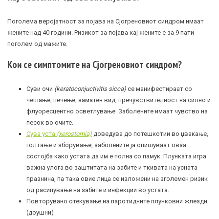
Поголема веројатност за појава на Сјогреновиот синдром имаат
жените над 40 години. Ризикот за појава кај жените е за 9 пати
поголем од мажите.
Кои се симптомите на Сјогреновиот синдром?
Суви очи
(keratoconjuctivitis sicca)
се манифестираат со
чешање, печење, заматен вид, пречувствителност на силно и
флуоресцентно осветлување. Заболените имаат чувство на
песок во очите.
Сува уста
(xerostomia)
доведува до потешкотии во џвакање,
голтање и зборување, заболените ја опишуваат оваа
состојба како устата да им е полна со памук. Плунката игра
важна улога во заштитата на забите и ткивата на усната
празнина, па така овие лица се изложени на зголемен ризик
од расипување на забите и инфекции во устата.
Повторувано отекување на паротидните плунковни жлезди
(доушни)