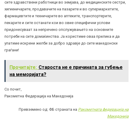
сите здравствени работници во земјава, до медицинските сестри,
хигиеничарите, продавачите на пазарите и во супермаркетите,
фармацевтите и техничарите во аптеките, транспортерите,
пекарите и сите останати кои во овие специфични услови
придонесуваат за непречено опслужувањето на основните
потреби на сите домаќинства. Ја користиме оваа прилика и да
упатиме искрени желби за добро здравје до сите македонски
граѓани!
Прочитајте:
Староста не е причината за губење
на меморијата?
Со почит,
Ракометна Федерација на Македонија
Превземено од:
ФБ страната на
Ракометната федерација на
Македонија