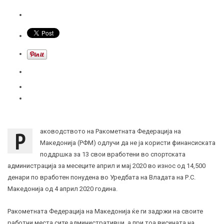
Р
аководството на Ракометната Федерација на
Македонија (РФМ) одлучи да не ја користи финансиската
поддршка за 13 свои вработени во спортската
администрација за месеците април и мај 2020 во износ од 14,500
денари по вработен понудена во Уредбата на Владата на Р.С.
Македонија од 4 април 2020 година.
Ракометната Федерација на Македонија ќе ги задржи на своите
работни места сите административци, а при тоа висината на