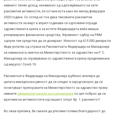
нивниот личен доход, независно од одложувањето на сите
ракометни активности, ќе остане иста како во месец февруари
2020 година. Со оглед на тоа дека тековните ракометни
активности за март и април годинава се одложени поради
здравствената криза а за истите Федерацијата веќе имаше
резервирано финансиски средства, Управниот одбор на РФМ
одлучи тие средства да се донираат. Износот од 615.000 денари ќе
биде уплатен од страна на Ракометната Федерација на Македонија
на наменската сметка на Министерството за здравство на Р. С.
Македонија за справување со здравствената криза предизвикана
од вирусот
Covid-19
.
Ракометната Федерација на Македонија љубезно апелира до
целата македонска јавност да се следат и најодговорно да се
почитуваат препораките на Министерството за здравство преку
нивните
официјални канали на комуникација
со цел побрзо да се
вратиме на активностите кај нашиот спорт бр. 1: ракометот!
Во оваа прилика, би сакале да упатиме голема благодарност до