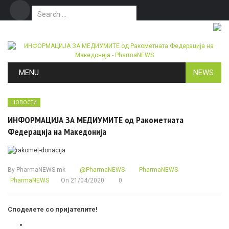
Search for:
Дома
Маркетинг
Контакт
Skip to content
MENU
NEWS
НОВОСТИ
ИНФОРМАЦИЈА ЗА МЕДИУМИТЕ од Ракометната
Федерација на Македонија
By
PharmaNEWS.mk
@PharmaNEWS
PharmaNEWS
PharmaNEWS
On
21/04/2020
0
Споделете со пријателите!