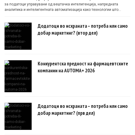
за податоци управувани од вештачка интелигенција, напредната
аналитика и интелигентната автоматизација како технологии што
овозможуваат поефикасни клинички истражувања засновани на
докази.
Додатоци во исхраната – потреба или само
добар маркетинг? (втор дел)
Конкурентска предност на фармацевтските
компании на AUTOMA+ 2026
Додатоци во исхраната – потреба или само
добар маркетинг? (прв дел)