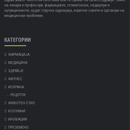
здрав живот. Место за сите оние кои се грижат за своето здравје. Тимот
на лекари и професори, фармацевти, стоматолози, педијатри и
нутриционисти, нудат стручна едукација, корисни совети и одговори на
медицински проблеми.
КАТЕГОРИИ
ФАРМАЦИЈА
МЕДИЦИНА
ЗДРАВЈЕ
ФИТНЕС
ИСХРАНА
РЕЦЕПТИ
ЖИВОТЕН СТИЛ
КОЛУМНИ
ИНОВАЦИИ
ПРЕЗЕМЕНО