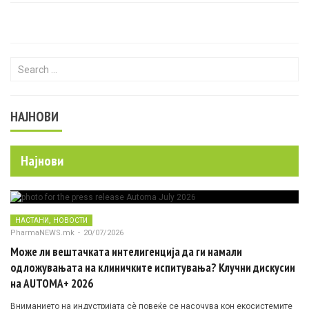
Search for:
НАЈНОВИ
Најнови
,
НАСТАНИ
НОВОСТИ
PharmaNEWS.mk
-
20/07/2026
Може ли вештачката интелигенција да ги намали
одложувањата на клиничките испитувања? Клучни дискусии
на AUTOMA+ 2026
Вниманието на индустријата сè повеќе се насочува кон екосистемите