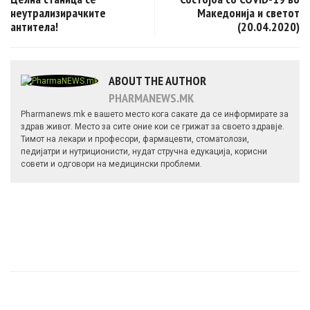
неутрализирачките
Македонија и светот
антитела!
(20.04.2020)
ABOUT THE AUTHOR
PHARMANEWS.MK
Pharmanews.mk е вашето место кога сакате да се информирате за
здрав живот. Место за сите оние кои се грижат за своето здравје.
Тимот на лекари и професори, фармацевти, стоматолози,
педијатри и нутриционисти, нудат стручна едукација, корисни
совети и одговори на медицински проблеми.