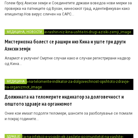
Голем број Азиски земји и Соединетите држави воведоа нови мерки за
проверка на патниците од Вухан, кинескиот град, идентификуван како
епицентар.Нов вирус сличен на САРС…
,
МЕДИЦИНА
НОВОСТИ
Мистериозна болест се рашири низ Кина и уште три други
Азиски земји
Aлармoт е уклучен! Смртни случаи како и случаи регистрирани надвор
од Кина…
МЕДИЦИНА
Должината на теломерите индикатор за долговечност и
општото здравје на организмот
Оние кои имаат подолги теломери, шансите за разболување се помали
и покрај годините…
ЗДРАВЈЕ