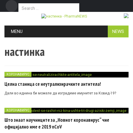
Search for:
Дома
Маркетинг
Контакт
Skip to content
MENU
NEWS
настинка
КОРОНАВИРУС
Целна станица се неутрализирачките антитела!
Дали во иднина би можеле да изградиме имунитет за Ковид-19?
КОРОНАВИРУС
Што знаат научниците за „Новиот коронавирус“ чие
официјално име е 2019 nCoV