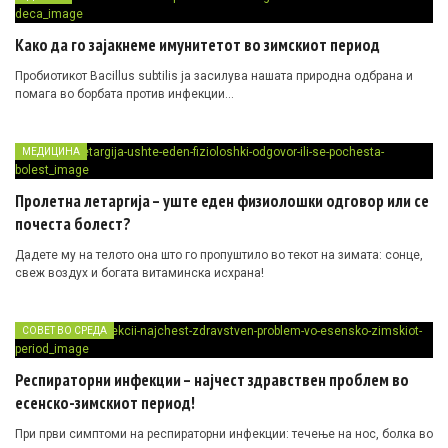
Како да го зајакнеме имунитетот во зимскиот период
Пробиотикот Bacillus subtilis ја засилува нашата природна одбрана и
помага во борбата против инфекции…
МЕДИЦИНА
Пролетна летаргија – уште еден физиолошки одговор или се
почеста болест?
Дадете му на телото она што го пропуштило во текот на зимата: сонце,
свеж воздух и богата витаминска исхрана!
СОВЕТ ВО СРЕДА
Респираторни инфекции – најчест здравствен проблем во
есенско-зимскиот период!
При први симптоми на респираторни инфекции: течење на нос, болка во