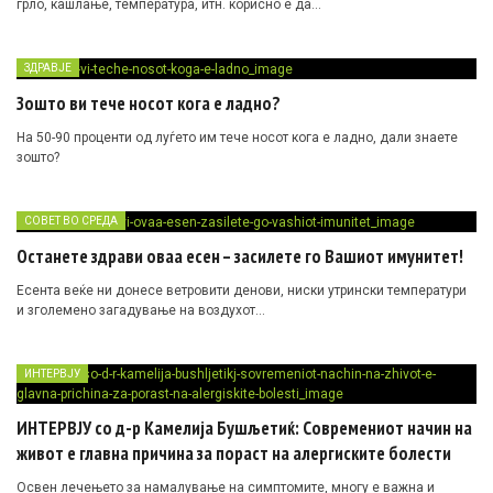
грло, кашлање, температура, итн. корисно е да…
ЗДРАВЈЕ
Зошто ви тече носот кога е ладно?
На 50-90 проценти од луѓето им тече носот кога е ладно, дали знаете
зошто?
СОВЕТ ВО СРЕДА
Останете здрави оваа есен – засилете го Вашиот имунитет!
Есента веќе ни донесе ветровити денови, ниски утрински температури
и зголемено загадување на воздухот…
ИНТЕРВЈУ
ИНТЕРВЈУ со д-р Камелија Бушљетиќ: Современиот начин на
живот е главна причина за пораст на алергиските болести
Освен лечењето за намалување на симптомите, многу е важна и