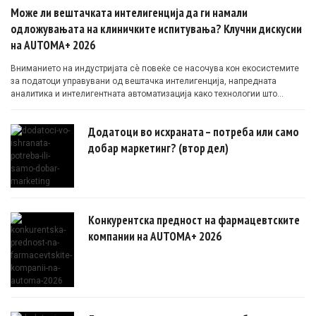
Може ли вештачката интелигенција да ги намали
одложувањата на клиничките испитувања? Клучни дискусии
на AUTOMA+ 2026
Вниманието на индустријата сè повеќе се насочува кон екосистемите
за податоци управувани од вештачка интелигенција, напредната
аналитика и интелигентната автоматизација како технологии што
овозможуваат поефикасни клинички истражувања засновани на
докази.
Додатоци во исхраната – потреба или само
добар маркетинг? (втор дел)
Конкурентска предност на фармацевтските
компании на AUTOMA+ 2026