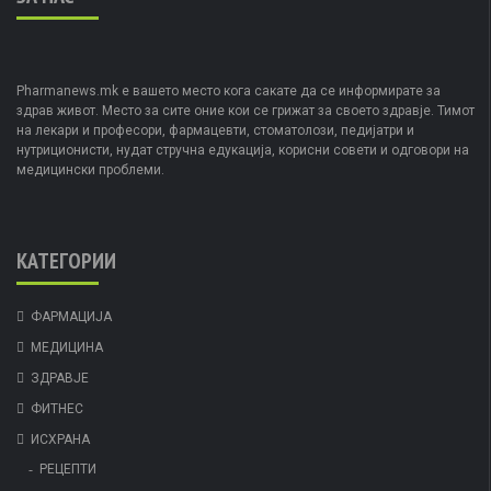
Pharmanews.mk е вашето место кога сакате да се информирате за
здрав живот. Место за сите оние кои се грижат за своето здравје. Тимот
на лекари и професори, фармацевти, стоматолози, педијатри и
нутриционисти, нудат стручна едукација, корисни совети и одговори на
медицински проблеми.
КАТЕГОРИИ
ФАРМАЦИЈА
МЕДИЦИНА
ЗДРАВЈЕ
ФИТНЕС
ИСХРАНА
РЕЦЕПТИ