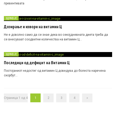
превентивата
ЗДРАВЈЕ
Дозирање и извори на витамин Ц
Не е доволно само да се знае дека во секојдневната диета треба да
се внесуваат соодветни количества на витамин Ц…
ЗДРАВЈЕ
Последици од дефицит на Витамин Ц
Постојаниот недостиг од витамин Ц доведува до болеста наречена
скорбут…
Страница 1 од 4
1
2
3
4
»