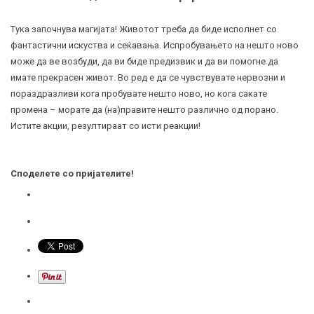
Тука започнува магијата! Животот треба да биде исполнет со
фантастични искуства и сеќавања. Испробувањето на нешто ново
може да ве возбуди, да ви биде предизвик и да ви помогне да
имате прекрасен живот. Во ред е да се чувствувате нервозни и
пораздразливи кога пробувате нешто ново, но кога сакате
промена – морате да (на)правите нешто различно од порано.
Истите акции, резултираат со исти реакции!
Споделете со пријателите!