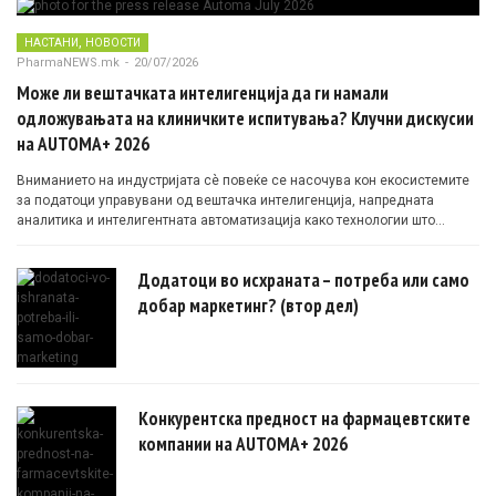
,
НАСТАНИ
НОВОСТИ
PharmaNEWS.mk
-
20/07/2026
Може ли вештачката интелигенција да ги намали
одложувањата на клиничките испитувања? Клучни дискусии
на AUTOMA+ 2026
Вниманието на индустријата сè повеќе се насочува кон екосистемите
за податоци управувани од вештачка интелигенција, напредната
аналитика и интелигентната автоматизација како технологии што
овозможуваат поефикасни клинички истражувања засновани на
докази.
Додатоци во исхраната – потреба или само
добар маркетинг? (втор дел)
Конкурентска предност на фармацевтските
компании на AUTOMA+ 2026