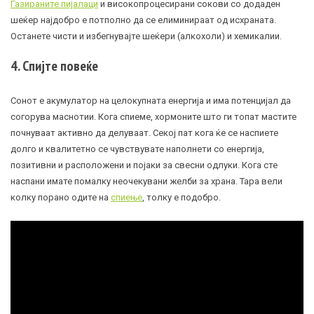
Газираните пијалаци
и високопроцесирани сокови со додаден
шеќер најдобро е потполно да се елиминираат од исхраната.
Останете чисти и избегнувајте шеќери (алкохоли) и хемикалии.
4. Спијте повеќе
Сонот е акумулатор на целокупната енергија и има потенцијал да
согорува маснотии. Кога спиеме, хормоните што ги топат мастите
почнуваат активно да делуваат. Секој пат кога ќе се наспиете
долго и квалитетно се чувствувате наполнети со енергија,
позитивни и расположени и појаки за свесни одлуки. Кога сте
наспани имате помалку неочекувани желби за храна. Тара вели
колку порано одите на
спиење
, толку е подобро.