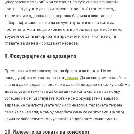
„енергетски вампири“, кои се хранат со туѓа енергија правејќи
постојано другите да се чувствуваат лошо. Оттргнете се од
таквите луѓе од вашата непосредна близина и никогаш не
заборавајте како сакате да се чувствувате и што сакате да
постигнете. Негативците кои не сте во можност да ги избегнете,
трудете се да ги игнорирате и променете го начинот на кој ги
гледате, за да не ви создаваат нервоза.
9. Фокусирајте се на здравјето
Премногу луѓе се фокусираат на бројката на вагата. Не се
опседнувајте само со телесната
тежина
. Да си екстремно слаб не
значи и да си здрав, а поважно е да се биде здрав отколку слаб. Не
дозволувајте тежината да биде движечката сила за тоа колку
успешно ќе се чувствувате. Кога ќе се фокусирате на вашето
здравје, ќе се чувствувате полни со енергија, телесната тежина
сама ќе се намали, а самодовербата сама ќе се зголеми. На овој
начин ќе забележите колку повеќе ќе добивате комплементи.
10. Излезете од зоната на комфорот