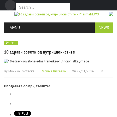
Search for:
Дома
Маркетинг
Контакт
Skip to content
MENU
NEWS
ФИТНЕС
10 здрави совети од нутриционистите
By
Моника Ристеска
Monika Risteska
On
29/01/2016
0
Споделете со пријателите!