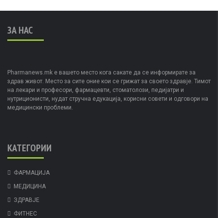
ЗА НАС
Pharmanews.mk е вашето место кога сакате да се информирате за
здрав живот. Место за сите оние кои се грижат за своето здравје. Тимот
на лекари и професори, фармацевти, стоматолози, педијатри и
нутриционисти, нудат стручна едукација, корисни совети и одговори на
медицински проблеми.
КАТЕГОРИИ
ФАРМАЦИЈА
МЕДИЦИНА
ЗДРАВЈЕ
ФИТНЕС