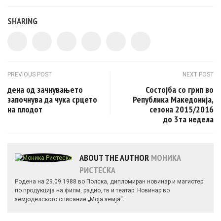
SHARING
Post navigation
PREVIOUS POST
NEXT POST
дена од зачнувањето
Состојба со грип во
започнува да чука срцето
Република Македонија,
на плодот
сезона 2015/2016
до 3та недела
ABOUT THE AUTHOR
МОНИКА
РИСТЕСКА
Родена на 29.09.1988 во Полска, дипломиран новинар и магистер
по продукција на филм, радио, тв и театар. Новинар во
земјоделското списание „Моја земја“.