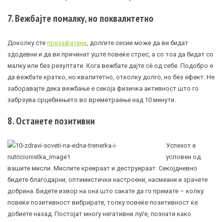
7. Вежбајте помалку, но поквалитетно
Доколку сте
презафатени
, долгите сесии може да ви бидат
здодевни и да ви причинат уште повеќе стрес, а со тоа да бидат со
малку или без резултати. Кога вежбате дајте сè од себе. Подобро е
да вежбате кратко, но квалитетно, отколку долго, но без ефект. Не
заборавајте дека вежбање е секоја физичка активност што го
забрзува срцебиењето во времетраење над 10 минути.
8. Останете позитивни
Успехот е
условен од
вашите мисли. Мислите креираат и деструираат. Секојдневно
бидете благодарни, оптимистички настроени, насмеани и зрачете
добрина. Бидете извор на она што сакате да го примате – колку
повеќе позитивност вибрирате, толку повеќе позитивност ќе
добиете назад. Постојат многу негативни луѓе, познати како