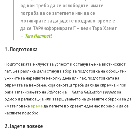
од кои треба да се ослободите, имате
потреба да се затегнете или да се
мотивирате за да јадете поздраво, време е
да се ТАРАнсформирате!“ – вели Тара Хамет
–
Tara Hammett
1. Подготовка
Подготовката е клучот за успехот и останување на вистинскиот
пат. Без разлика дали станува збор за подготовка на оброците и
ужините за наредните неколку дена или пак, подготовката на
опремата за вежбање, која секогаш треба да биде спремна и при
рака. Планирањето на
R&R
сесија –
Rest & Relaxation session
за
одмор и релаксација или завршувањето на дневните обврски за да
имате повеќе
време
да легнете во кревет еден час порано и да се
наспиете подобро.
2. Јадете повеќе