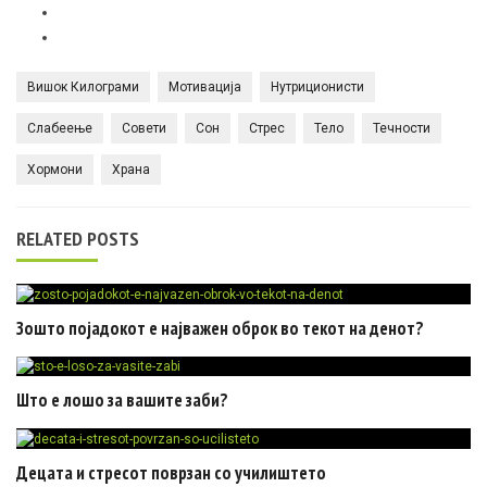
Вишок Килограми
Мотивација
Нутриционисти
Слабеење
Совети
Сон
Стрес
Тело
Течности
Хормони
Храна
RELATED POSTS
Зошто појадокот е најважен оброк во текот на денот?
Што е лошо за вашите заби?
Децата и стресот поврзан со училиштето