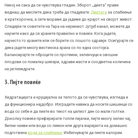
Никој не сака да се чувствува гладен. Зборот „диета“ прави
веднаш да мислите дека треба да гладувате.
Диетата
за слабеење
е краткорочна, а сите мораме да јадеме до крајот на својот живот.
Следејќи ги советите на Тара на нејзиниот Јутјуб канал, можете да
научите како да се храните правилно и повеќе. Кога јадете,
најчесто го храните или се борите со лошото здравје. Осигурајте се
дека јадете многу вистинска храна со по една состојка.
Балансирајте ги оброците со протеини, зеленчуци и овошни
плодови со помалку шеќери, здрави масти и соодветна количина
на јаглехидрати.
3. Пијте повеќе
Хидратацијата е круцијална за телото да се чувствува, изгледа и
да функционира најдобро. Изградете навика да носите шишенце со
вода со себе и да пиете во текот на целиот ден со мали голтки.
Доколку повеќе преферирате топли пијачки, пијте многу зелен чај,
билни чаеви или вода со лимон или друга варијанта на домашно
подготвена
вода за слабеење
. Избегнувајте да пиете калории.