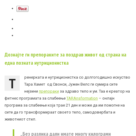
Дознајте ги препораките за поздрав живот од страна на
една позната нутриционистка
Т
ренерката и нутриционистка со долгогодишно искуство
Тара Хамет од Свонси, Јужен Велс ги сумира сите
нејзини
препораки
за здраво тело и ум. Таа е креатор на
фитнес програмата за слабеење
TARAnsformation
– онлајн
програма за слабеење која трае 21 ден и може да им помогне на
сите да го трансформираат своето тело, самодовербата и
животниот стил.
„Без разлика дали имате многу килограми