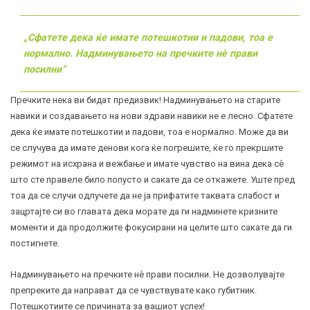
„Сфатете дека ќе имате потешкотии и падови, тоа е
нормално. Надминувањето на пречките нè прави
посилни“
Пречките нека ви бидат предизвик! Надминувањето на старите
навики и создавањето на нови здрави навики не е лесно. Сфатете
дека ќе имате потешкотии и падови, тоа е нормално. Може да ви
се случува да имате денови кога ќе погрешите, ќе го прекршите
режимот на исхрана и вежбање и имате чувство на вина дека сè
што сте правеле било попусто и сакате да се откажете. Уште пред
тоа да се случи одлучете да не ја прифатите таквата слабост и
зацртајте си во главата дека морате да ги надминете кризните
моменти и да продолжите фокусирани на целите што сакате да ги
постигнете.
Надминувањето на пречките нè прави посилни. Не дозволувајте
препреките да направат да се чувствувате како губитник.
Потешкотиите се причината за вашиот успех!