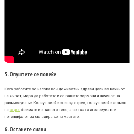
5. Опуштете се повеќе
Кога работите во насока кон доживотни здрави цели во начинот
на живот, мора да работите и со вашите хормони и начинот на
размислување. Колку повеќе сте под стрес, толку повеќе хормон
на
стрес
ќе имате во вашето тело, а со тоа го зголемувате и
потенцијалот за складирање на мастите.
6. Останете силни