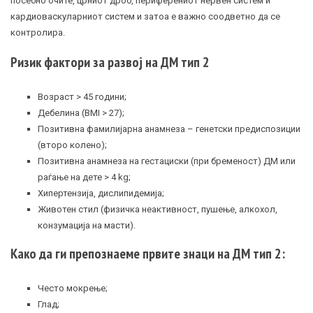
посебно очите, црниот дроб, периферениот нервен систем и
кардиоваскуларниот систем и затоа е важно соодветно да се
контролира.
Ризик фактори за развој на ДМ тип 2
Возраст > 45 години;
Дебелина (BMI > 27);
Позитивна фамилијарна анамнеза – генетски предиспозиции
(второ колено);
Позитивна анамнеза на гестациски (при бременост) ДМ или
раѓање на дете > 4 kg;
Хипертензија, дислипидемија;
Животен стил (физичка неактивност, пушење, алкохол,
конзумација на масти).
Како да ги препознаеме првите знаци на ДМ тип 2:
Често мокрење;
Глад;