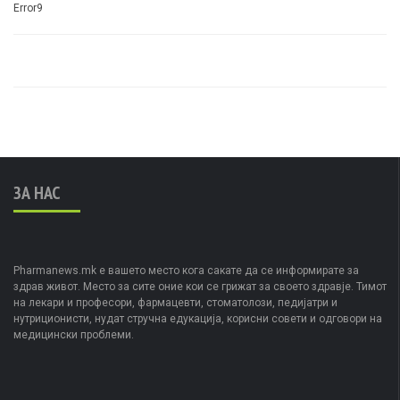
Error9
ЗА НАС
Pharmanews.mk е вашето место кога сакате да се информирате за
здрав живот. Место за сите оние кои се грижат за своето здравје. Тимот
на лекари и професори, фармацевти, стоматолози, педијатри и
нутриционисти, нудат стручна едукација, корисни совети и одговори на
медицински проблеми.