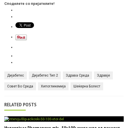
Споделете со пријателите!
Дијабетес
Дијабетес Тип 2
Здрава Среда
Здравје
Совет Во Среда
Хипогликемија
Шеќерна Болест
RELATED POSTS
Интервју за Pharmanews.mk: „50>100: книга што од пациент