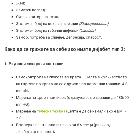
Жед;
Заматен поглед;
Сува и иритирана кожа;
Зголемен број на кожни инфекции
(Staphylococcus)
;
Зголемен број на габични инфекци
(Candida)
;
Замор, потреба за спиење, депресија, слабост.
Како да се грижите за себе ако имате дијабет тип 2:
1. Редовни лекарски контроли:
Самоконтрола на глукоза во крвта – Целта е количеството
на глукоза во крвта да се одржува во нормални граници: 4-8
mmol/l
;
Мерење на крвен притисок (одржување во граници до 135/90
mmHG);
Мерење на
телесна тежина
(целта е да се намали ако е BMI >
27);
Проверка на стапалата на секои 6 месеци (ризик од
дијабетчко стопало);