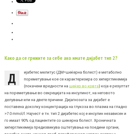
Како да се грижите за себе ако имате дијабет тип 2?
Д
ијабетес мелитус (ДМ=шеќерна болест) е метаболно
пореметување кое се карактеризира со хипергликемија
(покачени вредности на
шеќер во крвта
) која е резултат
на пореметување во секрецијата на инсулинот, на неговото
делување или на двете причини. Дијагнозата за дијабет е
поставена доколку концентрација на глукоза во плазма на гладно
>7.0 mmol/l. Најчест е тн. тип 2
дијабетес
кој е инсулин независен и
го имаат 90% од пациентите со шекерна болест. Хроничната
хипергликемија предизвикува оштетувања на поедини органи,