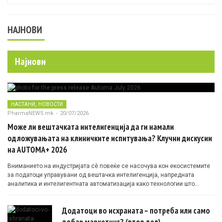
НАЈНОВИ
Најнови
,
НАСТАНИ
НОВОСТИ
PharmaNEWS.mk
-
20/07/2026
Може ли вештачката интелигенција да ги намали
одложувањата на клиничките испитувања? Клучни дискусии
на AUTOMA+ 2026
Вниманието на индустријата сè повеќе се насочува кон екосистемите
за податоци управувани од вештачка интелигенција, напредната
аналитика и интелигентната автоматизација како технологии што
овозможуваат поефикасни клинички истражувања засновани на
докази.
Додатоци во исхраната – потреба или само