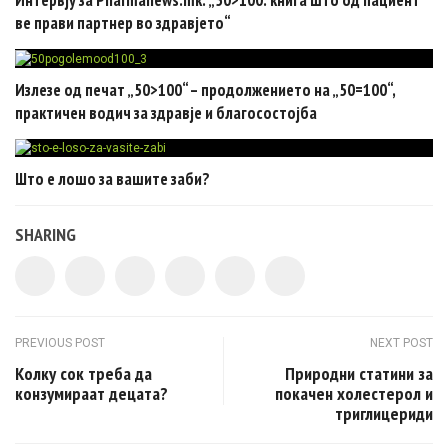
ве прави партнер во здравјето“
Излезе од печат „50>100“ – продолжението на „50=100“,
практичен водич за здравје и благосостојба
Што е лошо за вашите заби?
SHARING
Post navigation
PREVIOUS POST
NEXT POST
Колку сок треба да
Природни статини за
конзумираат децата?
покачен холестерол и
триглицериди