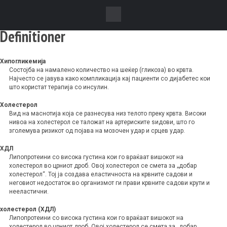
Definitioner
Хипогликемија
Состојба на намалено количество на шеќер (гликоза) во крвта.
Најчесто се јавува како компликација кај пациенти со дијабетес кои
што користат терапија со инсулин.
Холестерол
Вид на маснотија која се разнесува низ телото преку крвта. Високи
нивоа на холестерол се таложат на артериските ѕидови, што го
зголемува ризикот од појава на мозочен удар и срцев удар.
ХДЛ
Липопротеини со висока густина кои го враќаат вишокот на
холестерол во црниот дроб. Овој холестерол се смета за „добар
холестерол“. Тој ја создава еластичноста на крвните садови и
неговиот недостаток во организмот ги прави крвните садови крути и
нееластични.
холестерол (ХДЛ)
Липопротеини со висока густина кои го враќаат вишокот на
холестерол во црниот дроб. Овој холестерол се смета за „добар