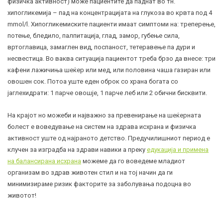
физичка активност) може пациентите да паднат во тн.
хипогликемија – пад на концентрацијата на глукоза во крвта под 4
mmol/l
. Хипогликемиските пациенти имаат симптоми на: треперење,
потење, бледило, палпитација, глад, замор, губење сила,
вртоглавица, замаглен вид, поспаност, тетеравење па дури и
несвестица. Во ваква ситуација пациентот треба брзо да внесе: три
кафени лажичиња шеќер или мед, или половина чаша газиран или
овошен сок. Потоа уште еден оброк со храна богата со
јаглехидрати: 1 парче овошје, 1 парче леб или 2 обични бисквити.
На крајот но можеби и најважно за превенирање на шеќерната
болест е воведување на систем на здрава исхрана и физичка
активност уште од најраното детство. Предучилишниот период е
клучен за изградба на здрави навики а преку
едукација и примена
на балансирана исхрана
можеме да го воведеме младиот
организам во здрав животен стил и на тој начин да ги
минимизираме ризик факторите за заболувања подоцна во
животот!