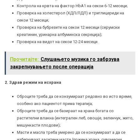
Контрола на крвта на фактор HbA1 на секои 6-12 месеци;
Проверка на
холестерол
(
ХДЛ
/
ЛДЛ
) и триглицериди на
секои 12 месеци;
Проверка на бубрезите на секои 12 месеци (серумски
креатинин, уринарна албуминска секреција);
Проверка на видот на секои 12-24 месеци.
Прочитајте:
Слушањето музика го забрзува
закрепнувањето после операција
2. Здрав режим на исхрана
Оброците треба да се конзумираат редовно во исто време,
особено ако пациентот прима терапија;
Оброците треба да се базираат на храна богата со
растителни влакна (интегрален леб, овошје, зеленчук, жито,
мешункасти плодови);
Масти и масла треба умерено да се конзумираат а да се
избегнуваат заситени масти (пржена храна, сувомесни