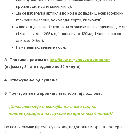
производи, масно месо, чипс);
Да се избегнува артикли во кои е додаден шеќер (бонбони,
газирани пијалоци, чоколади, торти, бисквити);
Алкохол да се избегнува или ограничи на 1-2 единици дневно
(1 чаша пиво – 285 мл, 1 чаша вино 120мл, 1 чаша жесток
алкохол 30мл);
Намалени количини на сол.
3. Правилен режим на
вежбање и физичка активност
(најмалку 3 пати неделно по 30 минути)
4. Откажување од пушење
5. Почитување на препишаната терапија од лекар
„
Хипогликемија
е состојба кога има пад на
концентрацијата на глукоза во крвта под 4 mmol/l.“
Во некои случаи (премногу лекови, недоволна исхрана, претерана