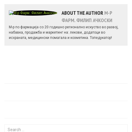
ABOUT THE AUTHOR
М-Р
ФАРМ. ФИЛИП АЧКОСКИ
М-р по фармација со 20 годишно регионално искуство во развој,
набавка, продажба и маркетинг на: лекови, додатоци во
исхраната, медицински помагала и козметика. Топедукатор!
Search for: