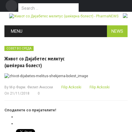
Search for:
Дома
Маркетинг
Контакт
Skip to content
MENU
NEWS
СОВЕТ ВО СРЕДА
Живот со Дијабетес мелитус
(шеќерна болест)
By
М-р Фарм. Филип Ачкоски
Filip Ackoski
Filip Ackoski
On
21/11/2018
0
Споделете со пријателите!