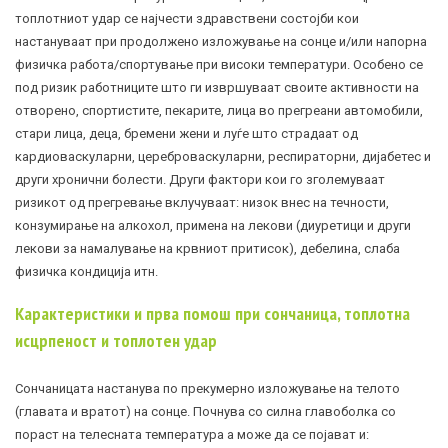
топлотниот удар се најчести здравствени состојби кои
настануваат при продолжено изложување на сонце и/или напорна
физичка работа/спортување при високи температури. Особено се
под ризик работниците што ги извршуваат своите активности на
отворено, спортистите, пекарите, лица во прегреани автомобили,
стари лица, деца, бремени жени и луѓе што страдаат од
кардиоваскуларни, цереброваскуларни, респираторни,
дијабетес
и
други хронични болести. Други фактори кои го зголемуваат
ризикот од прегревање вклучуваат: низок внес на течности,
конзумирање на алкохол, примена на лекови (диуретици и други
лекови за намалување на крвниот притисок), дебелина, слаба
физичка кондиција итн.
Карактеристики и прва помош при сончаница, топлотна
исцрпеност и топлотен удар
Сончаницата настанува по прекумерно изложување на телото
(главата и вратот) на сонце. Почнува со силна главоболка со
пораст на телесната температура а може да се појават и: