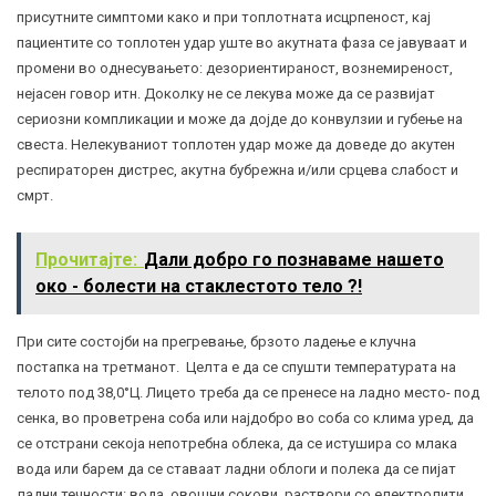
присутните симптоми како и при топлотната исцрпеност, кај
пациентите со топлотен удар уште во акутната фаза се јавуваат и
промени во однесувањето: дезориентираност,
вознемиреност
,
нејасен говор итн. Доколку не се лекува може да се развијат
сериозни компликации и може да дојде до конвулзии и губење на
свеста. Нелекуваниот топлотен удар може да доведе до акутен
респираторен дистрес, акутна бубрежна и/или
срцева слабост
и
смрт.
Прочитајте:
Дали добро го познаваме нашето
око - болести на стаклестото тело ?!
При сите состојби на прегревање, брзото ладење е клучна
постапка на третманот. Целта е да се спушти температурата на
телото под 38,0°Ц. Лицето треба да се пренесе на ладно место- под
сенка, во проветрена соба или најдобро во соба со клима уред, да
се отстрани секоја непотребна облека, да се истушира со млака
вода или барем да се ставаат ладни облоги и полека да се пијат
ладни течности: вода, овошни сокови, раствори со електролити.