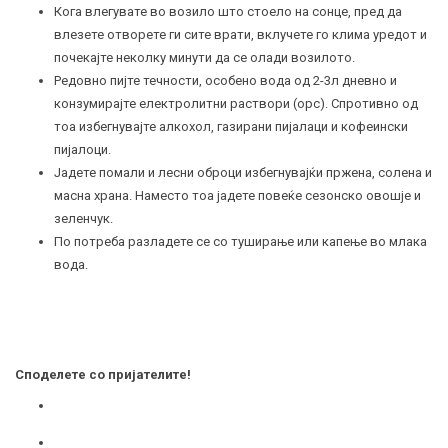
Кога влегувате во возило што стоело на сонце, пред да
влезете отворете ги сите врати, вклучете го клима уредот и
почекајте неколку минути да се олади возилото.
Редовно пијте течности, особено вода од 2-3л дневно и
конзумирајте електролитни раствори (орс). Спротивно од
тоа избегнувајте алкохол, газирани пијалаци и кофеински
пијалоци.
Јадете помали и лесни оброци избегнувајќи пржена, солена и
масна храна. Наместо тоа јадете повеќе сезонско овошје и
зеленчук.
По потреба разладете се со туширање или капење во млака
вода.
Споделете со пријателите!