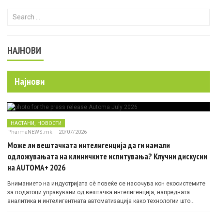
Search for:
НАЈНОВИ
Најнови
,
НАСТАНИ
НОВОСТИ
PharmaNEWS.mk
-
20/07/2026
Може ли вештачката интелигенција да ги намали
одложувањата на клиничките испитувања? Клучни дискусии
на AUTOMA+ 2026
Вниманието на индустријата сè повеќе се насочува кон екосистемите
за податоци управувани од вештачка интелигенција, напредната
аналитика и интелигентната автоматизација како технологии што
овозможуваат поефикасни клинички истражувања засновани на