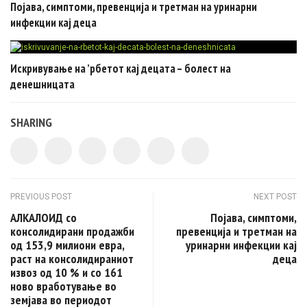
Појава, симптоми, превенција и третман на уринарни
инфекции кај деца
Искривување на ’рбетот кај децата – болест на
денешницата
SHARING
Post navigation
PREVIOUS POST
NEXT POST
АЛКАЛОИД со
Појава, симптоми,
консолидирани продажби
превенција и третман на
од 153,9 милиони евра,
уринарни инфекции кај
раст на консолидираниот
деца
извоз од 10 % и со 161
ново вработување во
земјава во периодот