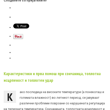
Споделете со пријателите!
Карактеристики и прва помош при сончаница, топлотна
исцрпеност и топлотен удар
К
ако последица на високите температури (а понекогаш и
големата влажност) во летниот период, се јавуваат
различни проблеми поврзани со нарушената регулација
на телесната температура. Сончаницата, топлотната исцрпеност и