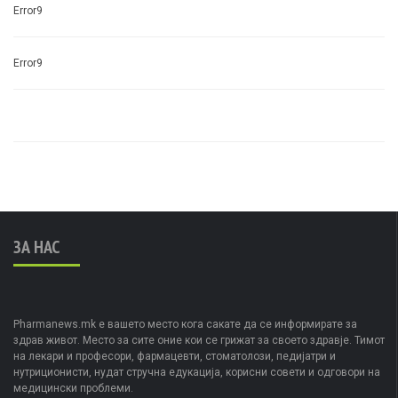
Error9
Error9
ЗА НАС
Pharmanews.mk е вашето место кога сакате да се информирате за
здрав живот. Место за сите оние кои се грижат за своето здравје. Тимот
на лекари и професори, фармацевти, стоматолози, педијатри и
нутриционисти, нудат стручна едукација, корисни совети и одговори на
медицински проблеми.