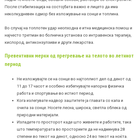
После стабилизација на состојбата важно е лицето да има
неколкудневен одмор без изложување на сонце и топлина.
Во случај на топлотен удар неопходна е итна медицинска помош и
најчесто третман во болничка установа со интравенска терапија,
кислород, антиконзулзиви и други лекарства.
Превентивни мерки од прегревање на телото во летниот
период
Не изложувајте се на сонце во најтоплиот дел од денот од
11 до 17 часот и особено избегнувајте напорна физичка
работа и спортување во истиот период.
Кога излегувате надвор заштитете ја главата со капа и
очила за сонце. Носете лесна, широка, светла облека од
природни материјали.
Изладете го просторот каде што живеете и работите, така
што температурата во просториите да не надминува 28
степени во текот на денот, односно 24 во текот на ноќта.