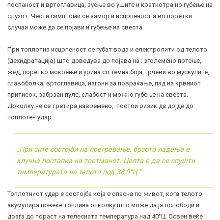
поспаност и вртоглавица, зуење во ушите и краткотрајно губење на
слухот. Чести симптоми се замор и исцрпеност а во поретки
случаи може да се појави и губење на свеста.
При топлотна исцрпеност се губат вода и електролити од телото
(дехидратација) што доведува до појава на : зголемено потење,
жед, поретко мокрење и
урина
со темна боја, грчеви во мускулите,
главоболка, вртоглавица, нагони за повраќање, пад на крвниот
притисок, забрзан пулс, слабост и можно губење на свеста.
Доколку не се третира навремено, постои ризик да дојде до
топлотен удар.
„При сите состојби на прегревање, брзото ладење е
клучна постапка на третманот. Целта е да се спушти
температурата на телото под 38,0°Ц.“
Топлотниот удар е состојба која е опасна по живот, кога телото
акумулира повеќе топлина отколку што може да ја ослободи и
доаѓа до пораст на телесната температура над 40°Ц. Освен веќе