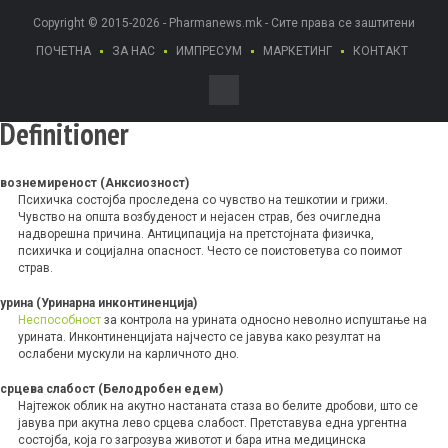
Copyright © 2015-2026 - Pharmanews.mk - Сите права се заштитени
ПОЧЕТНА
ЗА НАС
ИМПРЕСУМ
МАРКЕТИНГ
КОНТАКТ
Definitioner
вознемиреност (Анксиозност)
Психичка состојба проследена со чувство на тешкотии и грижи.
Чувство на општа возбуденост и нејасен страв, без очигледна
надворешна причина. Антиципација на претстојната физичка,
психичка и социјална опасност. Често се поистоветува со поимот
страв.
урина (Уринарна инконтиненција)
Неспособност
за контрола на урината односно неволно испуштање на
урината. Инконтиненцијата најчесто се јавува како резултат на
ослабени мускули на карличното дно.
срцева слабост (Белодробен едем)
Најтежок облик на акутно настаната стаза во белите дробови, што се
јавува при акутна лево срцева слабост. Претставува една ургентна
состојба, која го загрозува животот и бара итна медицинска