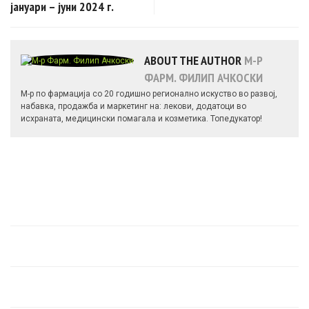
јануари – јуни 2024 г.
ABOUT THE AUTHOR
М-Р
ФАРМ. ФИЛИП АЧКОСКИ
М-р по фармација со 20 годишно регионално искуство во развој,
набавка, продажба и маркетинг на: лекови, додатоци во
исхраната, медицински помагала и козметика. Топедукатор!