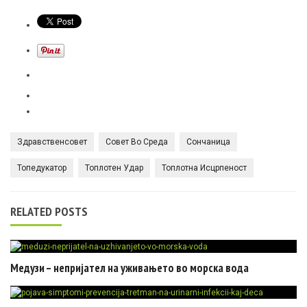
Здравственсовет
Совет Во Среда
Сончаница
Топедукатор
Топлотен Удар
Топлотна Исцрпеност
RELATED POSTS
Медузи – непријател на уживањето во морска вода