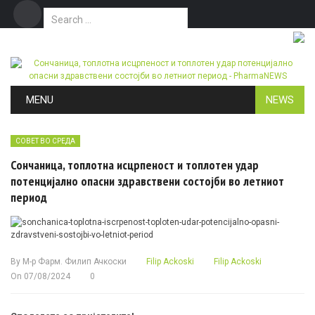
Search for:
Дома
Маркетинг
Контакт
Skip to content
MENU
NEWS
СОВЕТ ВО СРЕДА
Сончаница, топлотна исцрпеност и топлотен удар
потенцијално опасни здравствени состојби во летниот
период
By
М-р Фарм. Филип Ачкоски
Filip Ackoski
Filip Ackoski
On
07/08/2024
0