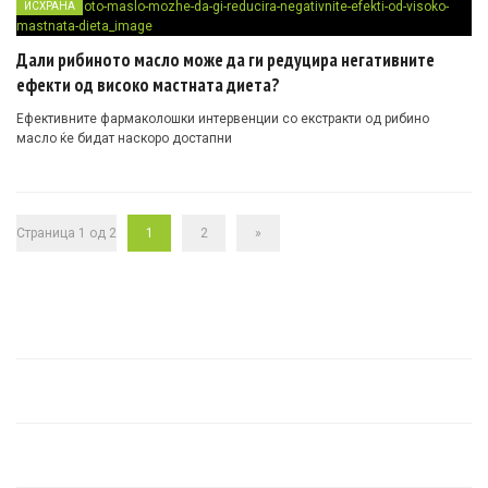
ИСХРАНА
Дали рибиното масло може да ги редуцира негативните
ефекти од високо мастната диета?
Ефективните фармаколошки интервенции со екстракти од рибино
масло ќе бидат наскоро достапни
Страница 1 од 2
1
2
»