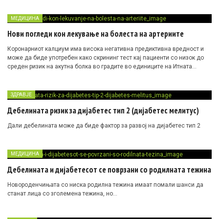
МЕДИЦИНА
Нови погледи кон лекување на болеста на артериите
Коронарниот калциум има висока негативна предиктивна вредност и
може да биде употребен како скрининг тест кај пациенти со низок до
среден ризик на акутна болка во градите во единиците на Итната
помош
ЗДРАВЈЕ
Дебелината ризик за дијабетес тип 2 (дијабетес мелитус)
Дали дебелината може да биде фактор за развој на дијабетес тип 2
МЕДИЦИНА
Дебелината и дијабетесот се поврзани со родилната тежина
Новороденчињата со ниска родилна тежина имаат помали шанси да
станат лица со зголемена тежина, но…