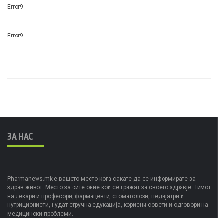
Error9
Error9
ЗА НАС
Pharmanews.mk е вашето место кога сакате да се информирате за
здрав живот. Место за сите оние кои се грижат за своето здравје. Тимот
на лекари и професори, фармацевти, стоматолози, педијатри и
нутриционисти, нудат стручна едукација, корисни совети и одговори на
медицински проблеми.