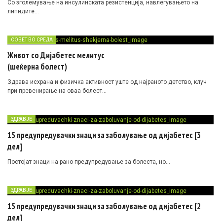
Со зголемување на инсулинската резистенција, навлегувањето на
липидите…
СОВЕТ ВО СРЕДА
Живот со Дијабетес мелитус
(шеќерна болест)
Здрава исхрана и физичка активност уште од најраното детство, клуч
при превенирање на оваа болест…
ЗДРАВЈЕ
15 предупредувачки знаци за заболување од дијабетес [3
дел]
Постојат знаци на рано предупредување за болеста, но…
ЗДРАВЈЕ
15 предупредувачки знаци за заболување од дијабетес [2
дел]