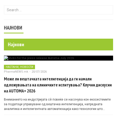
Search for:
НАЈНОВИ
Најнови
,
НАСТАНИ
НОВОСТИ
PharmaNEWS.mk
-
20/07/2026
Може ли вештачката интелигенција да ги намали
одложувањата на клиничките испитувања? Клучни дискусии
на AUTOMA+ 2026
Вниманието на индустријата сè повеќе се насочува кон екосистемите
за податоци управувани од вештачка интелигенција, напредната
аналитика и интелигентната автоматизација како технологии што
овозможуваат поефикасни клинички истражувања засновани на