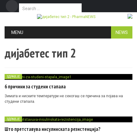
Search for:
Дома
Маркетинг
Контакт
Skip to content
MENU
NEWS
дијабетес тип 2
ЗДРАВЈЕ
6 причини за студени стапала
Зимата и ниските температури не секогаш се причина за појава на
студени стапала.
ЗДРАВЈЕ
Што претставува инсулинската резистенција?