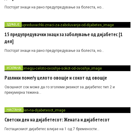
Постојат знаци на рано предупредување за болеста, но…
ЗДРАВЈЕ
15 предупредувачки знаци за заболување од дијабетес [1
дел]
Постојат знаци на рано предупредување за болеста, но…
ИСХРАНА
Разлики помеѓу целото овошје и сокот од овошје
Овошниот сок може да го зголеми ризикот за дијабетес тип 2 и
прекумерна тежина…
НАСТАНИ
Светски ден на дијабетесот: Жената и дијабетесот
Гестацискиот дијабетес влијае на 1 од 7 бремености…