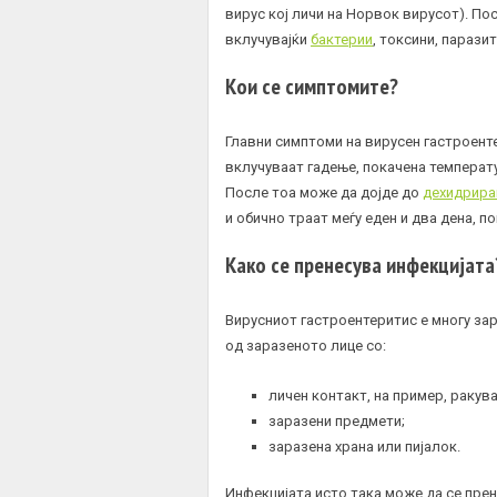
вирус кој личи на Норвок вирусот). По
вклучувајќи
бактерии
, токсини, парази
Кои се симптомите?
Главни симптоми на вирусен гастроент
вклучуваат гадење, покачена температ
После тоа може да дојде до
дехидрир
и обично траат меѓу еден и два дена, п
Како се пренесува инфекцијата
Вирусниот гастроентеритис е многу зар
од заразеното лице со:
личен контакт, на пример, ракув
заразени предмети;
заразена храна или пијалок.
Инфекцијата исто така може да се пре