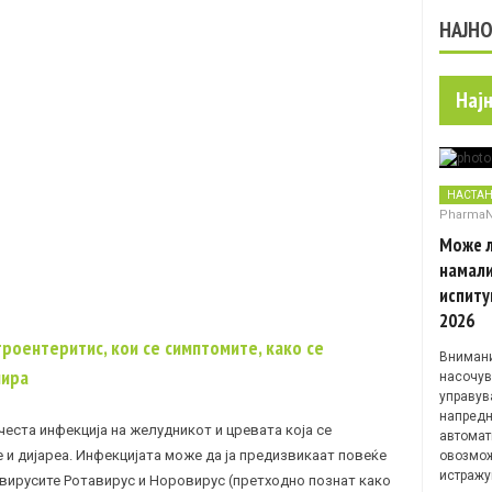
НАЈН
Нај
НАСТА
Pharma
Може л
намали
испиту
2026
троентеритис, кои се симптомите, како се
Внимани
нира
насочув
управув
напредн
честа инфекција на желудникот и цревата која се
автомат
и дијареа. Инфекцијата може да ја предизвикаат повеќе
овозмож
истражу
, вирусите Ротавирус и Норовирус (претходно познат како