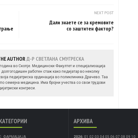
NEXT POST
Дали знаете се за кремовите
играње
со заштитен фактор?
THE AUTHOR
Д-Р СВЕТЛАНА СМУГРЕСКА
 година во Скопје. Медицински Факултет и специјализација
а долгогодишен работен стаж како педијатар во неколку
своја педијатриска ординација во поликлиника Драчево. Таа
а по семејна медицина. Има бројни учества со свои трудови
дијатриски конгреси.
КАТЕГОРИИ
АРХИВА
ФАРМАЦИЈА
2026
:
01
02
03
04
05
06
07
08
09
10