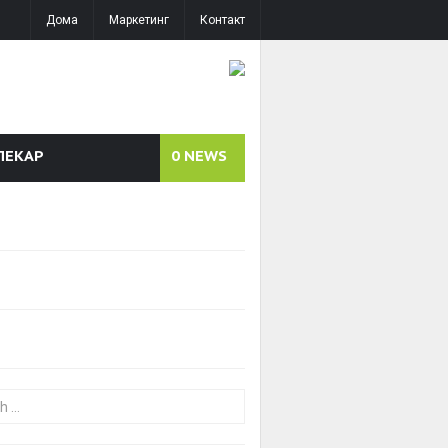
Дома
Маркетинг
Контакт
ЛЕКАР
0
NEWS
or: