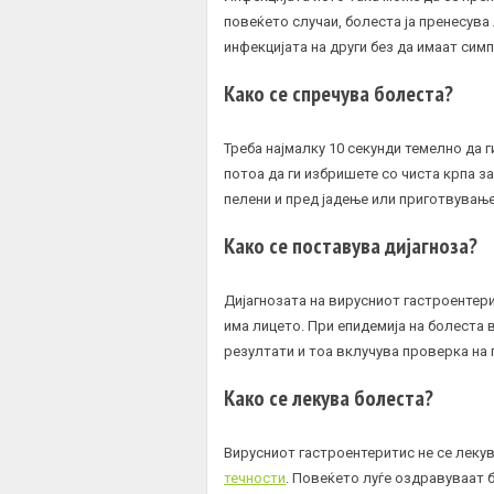
повеќето случаи, болеста ја пренесува
инфекцијата на други без да имаат сим
Како се спречува болеста?
Треба најмалку 10 секунди темелно да г
потоа да ги избришете со чиста крпа 
пелени и пред јадење или приготвување
Како се поставува дијагноза?
Дијагнозата на вирусниот гастроентери
има лицето. При епидемија на болеста 
резултати и тоа вклучува проверка на 
Како се лекува болеста?
Вирусниот гастроентеритис не се лекув
течности
. Повеќето луѓе оздравуваат 