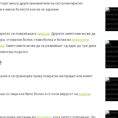
стојат многу други причинители на гастроентеритис
ти и некои болести кои не се заразни.
еритис се повраќање и
дијареа
. Другите симптоми може да
ура, стомачни болки, главоболка и болки во
мускулите
.
ање
. Симптомите може да се развиваат од еден до три дена
онекогаш подолго.
?
азен и се пренесува преку повратен материјал или измет
ање со лице кое било болно и го носи вирусот на
рацете
;
несе преку честички во
воздухот
кога луѓето повраќаат. Во