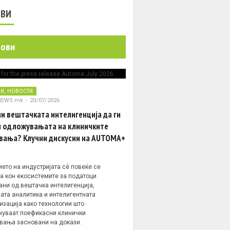
ОВИ
нови
,
НИ
НОВОСТИ
NEWS.mk
-
20/07/2026
и вештачката интелигенција да ги
 одложувањата на клиничките
вања? Клучни дискусии на AUTOMA+
ето на индустријата сè повеќе се
а кон екосистемите за податоци
ани од вештачка интелигенција,
ата аналитика и интелигентната
изација како технологии што
уваат поефикасни клинички
вања засновани на докази.