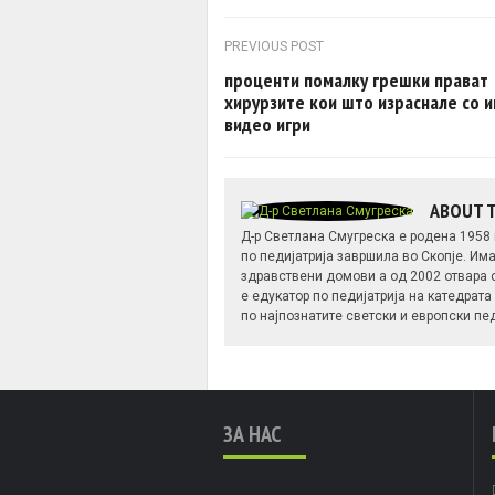
Post navigation
PREVIOUS POST
проценти помалку грешки прават
хирурзите кои што израснале со 
видео игри
ABOUT 
Д-р Светлана Смугреска е родена 1958
по педијатрија завршила во Скопје. Им
здравствени домови а од 2002 отвара 
е едукатор по педијатрија на катедрат
по најпознатите светски и европски пе
ЗА НАС