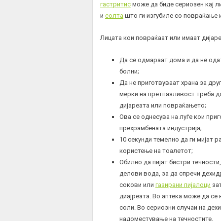
гастритис
може да биде сериозен кај л
и
солта
што ги изгубиле со повраќање и
Лицата кои повраќаат или имаат дијаре
Да се одмараат дома и да не ода
болни;
Да не приготвуваат храна за друг
мерки на претпазливост треба да
дијареата или повраќањето;
Ова се однесува на луѓе кои при
прехрамбената индустрија;
10 секунди темелно да ги мијат р
користење на тоалетот;
Обилно да пијат бистри течности,
делови вода, за да спречи дехид
сокови или
газирани пијалоци
зат
диајреата. Во аптека може да се 
соли. Во сериозни случаи на де
надоместување на течностите.