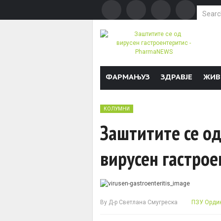
Search f
Skip to content
ФАРМАЊУЗ
ЗДРАВЈЕ
ЖИВ
КОЛУМНИ
Заштитите се о
вирусен гастро
By
Д-р Светлана Смугреска
ПЗУ Ордин