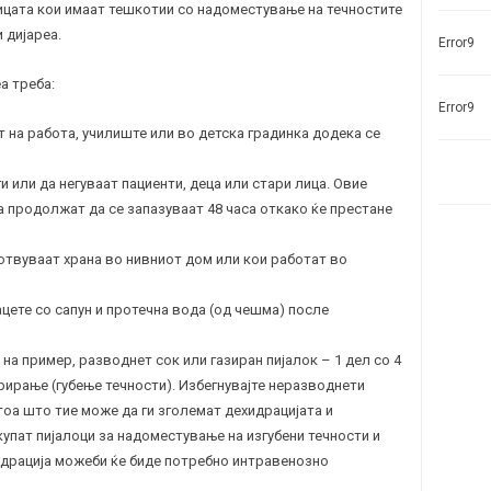
ицата кои имаат тешкотии со надоместување на течностите
 дијареа.
Error9
а треба:
Error9
т на работа, училиште или во детска градинка додека се
и или да негуваат пациенти, деца или стари лица. Овие
 продолжат да се запазуваат 48 часа откако ќе престане
готвуваат храна во нивниот дом или кои работат во
ацете со сапун и протечна вода (од чешма) после
 на пример, разводнет сок или газиран пијалок – 1 дел со 4
рирање (губење течности). Избегнувајте неразводнети
оа што тие може да ги зголемат дехидрацијата и
купат пијалоци за надоместување на изгубени течности и
хидрација можеби ќе биде потребно интравенозно