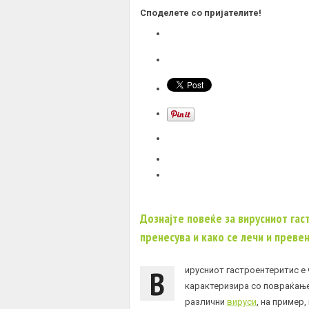
Споделете со пријателите!
Дознајте повеќе за вирусниот гас
пренесува и како се лечи и преве
В
ирусниот гастроентеритис е 
карактеризира со повраќање 
различни
вируси
, на пример