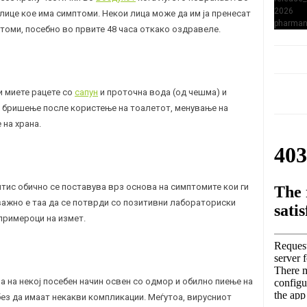
 лице кое има симптоми. Некои лица може да им ја пренесат
птоми, посебно во првите 48 часа откако оздравеле.
и миете рацете со
сапун
и проточна вода (од чешма) и
за бришење после користење на тоалетот, менување на
 на храна.
тис обично се поставува врз основа на симптомите кои ги
важно е таа да се потврди со позитивни лабораториски
примероци на измет.
а на некој посебен начин освен со одмор и обилно пиење на
без да имаат некакви компликации. Меѓутоа, вирусниот