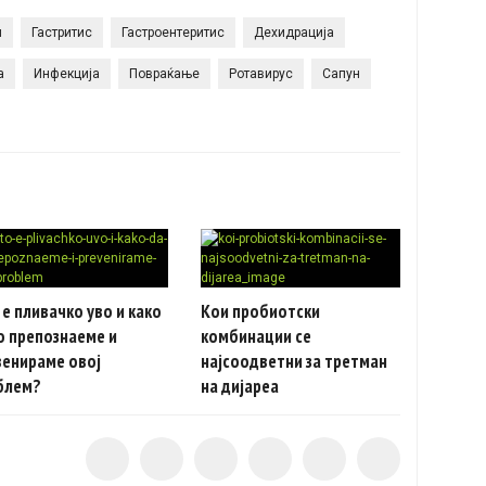
и
Гастритис
Гастроентеритис
Дехидрација
а
Инфекција
Повраќање
Ротавирус
Сапун
е пливачко уво и како
Кои пробиотски
о препознаеме и
комбинации се
венираме овој
најсоодветни за третман
блем?
на дијареа