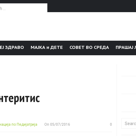
or:
ЕЈ ЗДРАВО
МАЈКА и ДЕТЕ
СОВЕТ ВО СРЕДА
ПРАШАЈ 
д
ентеритис
Search f
ација по Педијатрија
On
05/07/2016
0