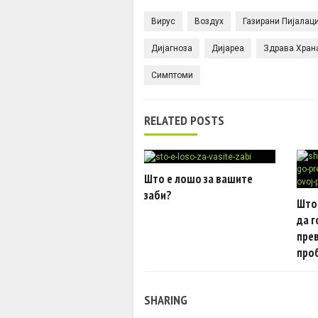
Вирус
Воздух
Газирани Пијалац
Дијагноза
Дијареа
Здрава Хран
Симптоми
RELATED POSTS
Што е лошо за вашите
заби?
Што 
да г
пре
про
SHARING