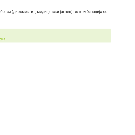
енси (диосмектит, медицински јаглен) во комбинација со
ска