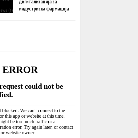
дигитализација за
индустриска фармација