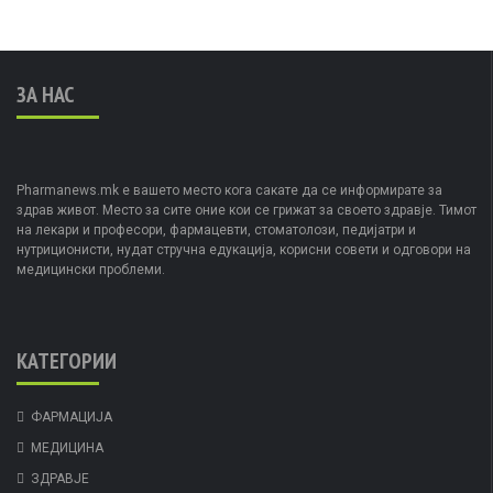
ЗА НАС
Pharmanews.mk е вашето место кога сакате да се информирате за
здрав живот. Место за сите оние кои се грижат за своето здравје. Тимот
на лекари и професори, фармацевти, стоматолози, педијатри и
нутриционисти, нудат стручна едукација, корисни совети и одговори на
медицински проблеми.
КАТЕГОРИИ
ФАРМАЦИЈА
МЕДИЦИНА
ЗДРАВЈЕ