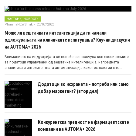
,
НАСТАНИ
НОВОСТИ
PharmaNEWS.mk
-
20/07/2026
Може ли вештачката интелигенција да ги намали
одложувањата на клиничките испитувања? Клучни дискусии
на AUTOMA+ 2026
Вниманието на индустријата сè повеќе се насочува кон екосистемите
за податоци управувани од вештачка интелигенција, напредната
аналитика и интелигентната автоматизација како технологии што
овозможуваат поефикасни клинички истражувања засновани на
докази.
Додатоци во исхраната – потреба или само
добар маркетинг? (втор дел)
Конкурентска предност на фармацевтските
компании на AUTOMA+ 2026