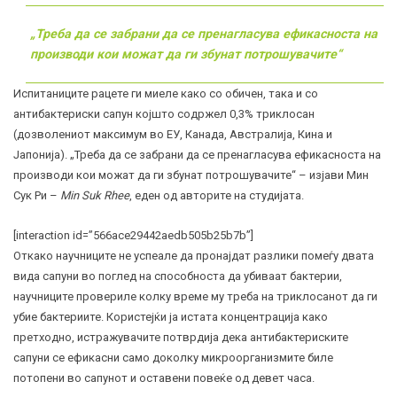
„Треба да се забрани да се пренагласува ефикасноста на
производи кои можат да ги збунат потрошувачите“
Испитаниците рацете ги миеле како со обичен, така и со
антибактериски сапун којшто содржел 0,3% триклосан
(дозволениот максимум во ЕУ, Канада, Австралија, Кина и
Јапонија). „Треба да се забрани да се пренагласува ефикасноста на
производи кои можат да ги збунат потрошувачите“ – изјави Мин
Сук Ри –
Min Suk Rhee
, еден од авторите на студијата.
[interaction id=”566ace29442aedb505b25b7b”]
Откако научниците не успеале да пронајдат разлики помеѓу двата
вида сапуни во поглед на способноста да убиваат бактерии,
научниците провериле колку време му треба на триклосанот да ги
убие бактериите. Користејќи ја истата концентрација како
претходно, истражувачите потврдија дека антибактериските
сапуни се ефикасни само доколку микроорганизмите биле
потопени во сапунот и оставени повеќе од девет часа.