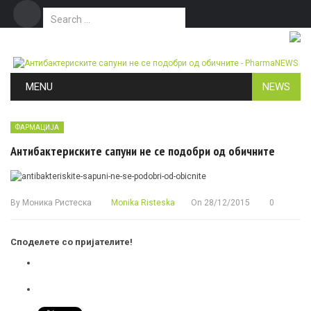
Search for:
Дома
Маркетинг
Контакт
Skip to content
MENU
NEWS
ФАРМАЦИЈА
Антибактериските сапуни не се подобри од обичните
By
Моника Ристеска
Monika Risteska
On
28/12/2015
0
Споделете со пријателите!