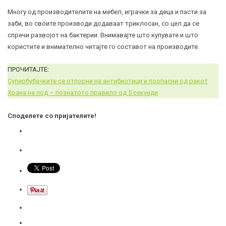
Многу од производителите на мебел, играчки за деца и пасти за
заби, во своите производи додаваат триклосан, со цел да се
спречи развојот на бактерии. Внимавајте што купувате и што
користите и внимателно читајте го составот на производите.
ПРОЧИТАЈТЕ:
Супербубачките се отпорни на антибиотици и поопасни од ракот
Храна на под – познатото правило од 5 секунди
Споделете со пријателите!