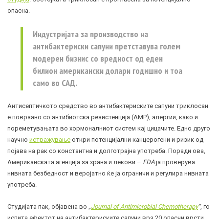
опасна.
Индустријата за производство на
антибактериски сапуни претставува голем
модерен бизнис со вредност од еден
билион американски долари годишно и тоа
само во САД.
Антисептичкото средство во антибактериските сапуни триклосан
е поврзано со антибиотска резистенција (АМР), алергии, како и
пореметувањата во хормоналниот систем кај цицачите. Едно друго
научно
истражување
откри потенцијални канцерогени и ризик од
појава на рак со константна и долготрајна употреба. Поради ова,
Американската агенција за храна и лекови –
FDA
ја проверува
нивната безбедност и веројатно ќе ја ограничи и регулира нивната
употреба.
Студијата пак, објавена во „
Journal of Antimicrobial Chemotherapy
“
, го
испита ефектот на антибактериските сапуни врз 20 опасни врсти