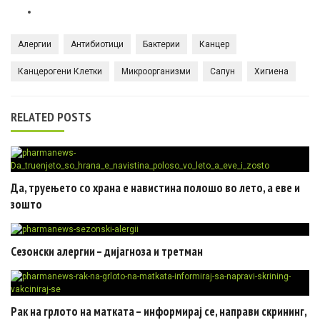
Алергии
Антибиотици
Бактерии
Канцер
Канцерогени Клетки
Микроорганизми
Сапун
Хигиена
RELATED POSTS
Да, труењето со храна е навистина полошо во лето, а еве и
зошто
Сезонски алергии – дијагноза и третман
Рак на грлото на матката – информирај се, направи скрининг,