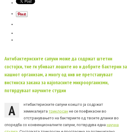
Антибактериските сапуни може да содржат штетни
состојки, тие ги убиваат лошите но и добрите бактерии за
нашиот организам, а многу од нив не претставуваат
вистинска закана за најопасните микроорганизми,
потврдуваат научните студии
А
нтибактериските сапуни коишто ја содржат
хемикалијата
триклосан
не се поефикасни во
отстранувањето на бактериите од твоите дланки во
споредба со конвенционалните сапуни, потврдува една
научна
студија
. Состојката триклосан е прогласена за потенцијално