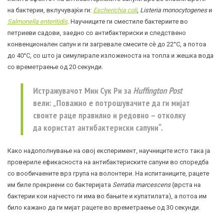
на бактерии, вклучувајќи ги:
Escherichia coli
,
Listeria monocytogenes
и
Salmonella enteritidis
. Научниците ги сместиле бактериите во
петриеви садови, заедно со антибактериски и следствено
конвенционален сапун и ги загревале смесите сè до 22°С, а потоа
до 40°С, со што ја симулирале изложеноста на топла и жешка вода
со времетраење од 20 секунди.
Истражувачот Мин Сук Ри за
Huffington Post
вели: „Поважно е потрошувачите да ги мијат
своите раце правилно и редовно – отколку
да користат антибактериски сапуни“.
Како надополнување на овој експеримент, научниците исто така ја
провериле ефикасноста на антибактериските сапуни во споредба
со вообичаените врз група на волонтери. На испитаниците, рацете
им биле прекриени со бактеријата
Serratia marcescens
(врста на
бактерии кои најчесто ги има во бањите и купатилата), а потоа им
било кажано да ги мијат рацете во времетраење од 30 секунди.