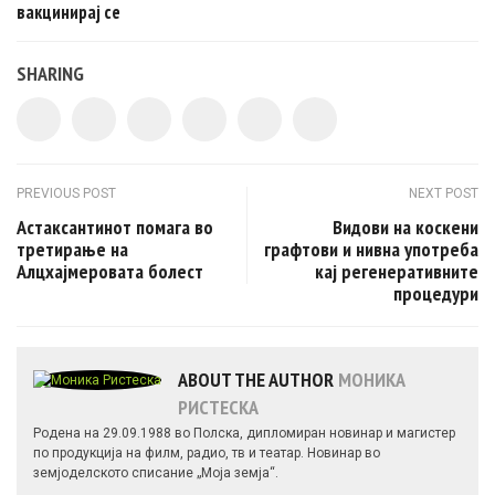
вакцинирај се
SHARING
Post navigation
PREVIOUS POST
NEXT POST
Астаксантинот помага во
Видови на коскени
третирање на
графтови и нивна употреба
Алцхајмеровата болест
кај регенеративните
процедури
ABOUT THE AUTHOR
МОНИКА
РИСТЕСКА
Родена на 29.09.1988 во Полска, дипломиран новинар и магистер
по продукција на филм, радио, тв и театар. Новинар во
земјоделското списание „Моја земја“.