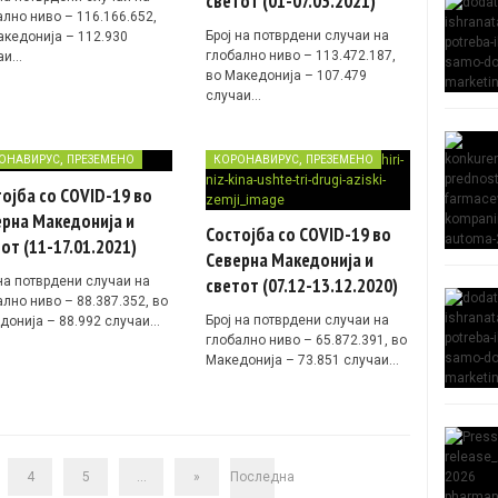
светот (01-07.03.2021)
ално ниво – 116.166.652,
Број на потврдени случаи на
акедонија – 112.930
глобално ниво – 113.472.187,
аи…
во Македонија – 107.479
случаи…
,
,
ОНАВИРУС
ПРЕЗЕМЕНО
КОРОНАВИРУС
ПРЕЗЕМЕНО
ојба со COVID-19 во
рна Македонија и
Состојба со COVID-19 во
от (11-17.01.2021)
Северна Македонија и
 на потврдени случаи на
светот (07.12-13.12.2020)
лно ниво – 88.387.352, во
Број на потврдени случаи на
донија – 88.992 случаи…
глобално ниво – 65.872.391, во
Македонија – 73.851 случаи…
4
5
...
»
Последна