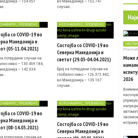
акедонија – 154.051
во Македонија – 152.747
аи…
случаи…
Нај
,
,
ОНАВИРУС
ПРЕЗЕМЕНО
КОРОНАВИРУС
ПРЕЗЕМЕНО
ојба со COVID-19 во
рна Македонија и
Состојба со COVID-19 во
НАСТА
от (05-11.04.2021)
Pharma
Северна Македонија и
Може л
 на потврдени случаи на
светот (29.03-04.04.2021)
ално ниво – 130.459.184,
намали
Број на потврдени случаи на
акедонија – 142.034
испиту
глобално ниво – 126.372.442,
аи…
2026
во Македонија – 135.167
случаи…
Внимани
насочув
управув
,
,
ОНАВИРУС
ПРЕЗЕМЕНО
КОРОНАВИРУС
ПРЕЗЕМЕНО
напредн
автомат
ојба со COVID-19 во
овозмож
рна Македонија и
истражу
Состојба со COVID-19 во
от (08-14.03.2021)
Северна Македонија и
 на потврдени случаи на