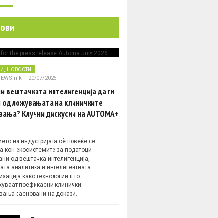
нови
,
НИ
НОВОСТИ
NEWS.mk
-
20/07/2026
и вештачката интелигенција да ги
 одложувањата на клиничките
вања? Клучни дискусии на AUTOMA+
ето на индустријата сè повеќе се
а кон екосистемите за податоци
ани од вештачка интелигенција,
ата аналитика и интелигентната
изација како технологии што
уваат поефикасни клинички
вања засновани на докази.