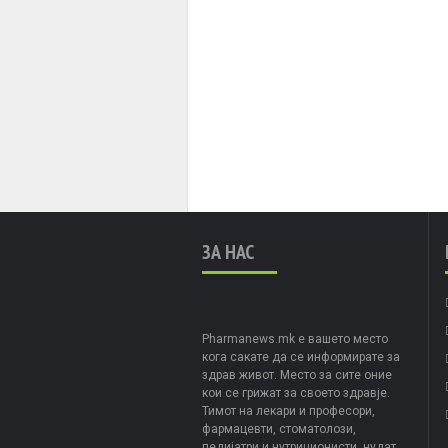
ЗА НАС
Pharmanews.mk е вашето место
кога сакате да се информирате за
здрав живот. Место за сите оние
кои се грижат за своето здравје.
Тимот на лекари и професори,
фармацевти, стоматолози,
педијатри и нутриционисти, нудат