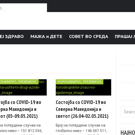
or:
ЕЈ ЗДРАВО
МАЈКА и ДЕТЕ
СОВЕТ ВО СРЕДА
ПРАШАЈ 
,
,
ОНАВИРУС
ПРЕЗЕМЕНО
КОРОНАВИРУС
ПРЕЗЕМЕНО
ојба со COVID-19 во
Состојба со COVID-19 во
рна Македонија и
Северна Македонија и
Search f
от (03-09.05.2021)
светот (26.04-02.05.2021)
 на потврдени случаи на
Број на потврдени случаи на
ално ниво – 151.812.556,
глобално ниво – 146.067.511,
НАЈН