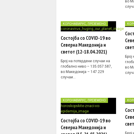
во М
случ
,
КОРОНАВИРУС
ПРЕЗЕМЕНО
КОР
Сост
Состојба со COVID-19 во
Севе
Северна Македонија и
свет
светот (12-18.04.2021)
Број
Број на потврдени случаи на
глоб
глобално ниво – 135.057.587,
во М
во Македонија – 147.229
случ
случаи…
,
КОРОНАВИРУС
ПРЕЗЕМЕНО
КОР
Сост
Севе
Состојба со COVID-19 во
свет
Северна Македонија и
Број