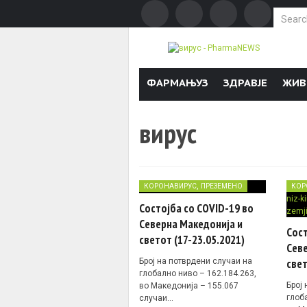
Search f
Skip to content
ФАРМАЊУЗ
ЗДРАВЈЕ
ЖИВ
вирус
,
КОРОНАВИРУС
ПРЕЗЕМЕНО
КОР
Состојба со COVID-19 во
Северна Македонија и
Сост
светот (17-23.05.2021)
Севе
Број на потврдени случаи на
свет
глобално ниво – 162.184.263,
Број
во Македонија – 155.067
глоб
случаи…