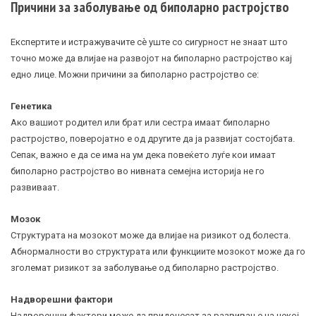
Причини за заболување од биполарно растројство
Експертите и истражувачите сè уште со сигурност не знаат што
точно може да влијае на развојот на биполарно растројство кај
едно лице. Можни причини за биполарно растројство се:
Генетика
Ако вашиот родител или брат или сестра имаат биполарно
растројство, поверојатно е од другите да ја развијат состојбата.
Сепак, важно е да се има на ум дека повеќето луѓе кои имаат
биполарно растројство во нивната семејна историја не го
развиваат.
Мозок
Структурата на мозокот може да влијае на ризикот од болеста.
Абнормалности во структурата или функциите мозокот може да го
зголемат ризикот за заболување од биполарно растројство.
Надворешни фактори
Надворешни фактори може да придонесат за развивање на некој