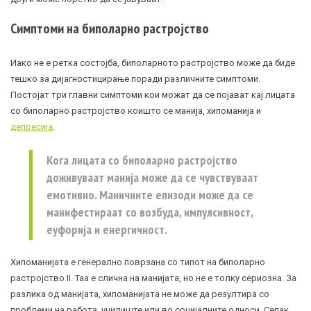
Симптоми на биполарно растројство
Иако не е ретка состојба, биполарното растројство може да биде
тешко за дијагностицирање поради различните симптоми.
Постојат три главни симптоми кои можат да се појават кај лицата
со биполарно растројство коишто се манија, хипоманија и
депресија
.
Кога лицата со биполарно растројство
доживуваат манија може да се чувствуваат
емотивно. Маничните епизоди може да се
манифестираат со возбуда, импулсивност,
еуфорија и енергичност.
Хипоманијата е генерално поврзана со типот на биполарно
растројство II. Таа е слична на манијата, но не е толку сериозна. За
разлика од манијата, хипоманијата не може да резултира со
проблеми на работа, училиште или во социјалните односи. Сепак,