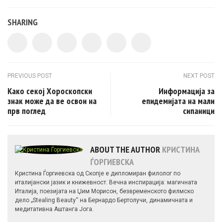
SHARING
Post navigation
PREVIOUS POST
NEXT POST
Како секој Хороскопски
Информација за
знак може да ве освои на
епидемијата на мали
прв поглед
сипаници
ABOUT THE AUTHOR
КРИСТИНА
ЃОРГИЕВСКА
Кристина Ѓоргиевска од Скопје е дипломиран филолог по
италијански јазик и книжевност. Вечна инспирација: магичната
Италија, поезијата на Џим Морисон, безвременското филмско
дело „Stealing Beauty“ на Бернардо Бертолучи, динамичната и
медитативна Аштанга Јога.