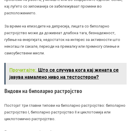
кај луѓето со хипоманија се забележуваат промени во
расположението.
За време на епизодите на депресија, лицата со биполарно
растројство може да доживеат длабока тага, безнадежност,
губење на енергијата, недостаток на интерес за активности што
некогаш ги сакале, периоди на премалку или премногу спиење и
самоубиствени мисли.
Прочитајте:
Што се случува кога кај жената се
јавува намалено ниво на тестостерон?
Видови на биполарно растројство
Постојат три главни типови на биполарно растројство: биполарно
растројство I, биполарно растројство II и циклотомија или
циклотомично растројство.