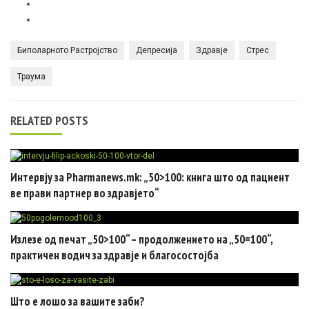
Биполарното Растројство
Депресија
Здравје
Стрес
Траума
RELATED POSTS
Интервју за Pharmanews.mk: „50>100: книга што од пациент
ве прави партнер во здравјето“
Излезе од печат „50>100“ – продолжението на „50=100“,
практичен водич за здравје и благосостојба
Што е лошо за вашите заби?