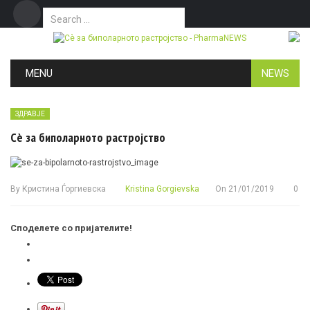
Search for:
Дома
Маркетинг
Контакт
Skip to content
MENU
NEWS
ЗДРАВЈЕ
Сè за биполарното растројство
By
Кристина Ѓоргиевска
Kristina Gorgievska
On
21/01/2019
0
Споделете со пријателите!