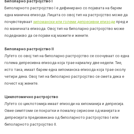
Биполарно растројство I
Биполарното растројство I е дефинирано со појавата на барем
една манична епизода. Лицата со овој тип на растројство може да
почувствуваат
хипомански или големи депресивни епизоди
пред и
по маничната епизода. Овој тип на биполарно растројство може
подеднакво да се појави кај мажите и жените.
Биполарно растројство II
Луѓето со овој тип на биполарно растројство се соочуваат со една
голема депресивна епизода која трае најмалку две недели. Тие,
исто така, имаат барем една хипоманска епизода која трае околу
четири дена. Овој тип на биполарно растројство се смета дека е
почест кај жените.
Циклотомично растројство
Луѓето со циклотомија имаат епизоди на хипоманија и депресија.
Овие симптоми се пократки и помалку сериозни од манијата и
депресијата предизвикана од биполарното растројство I или
биполарното растројство II.