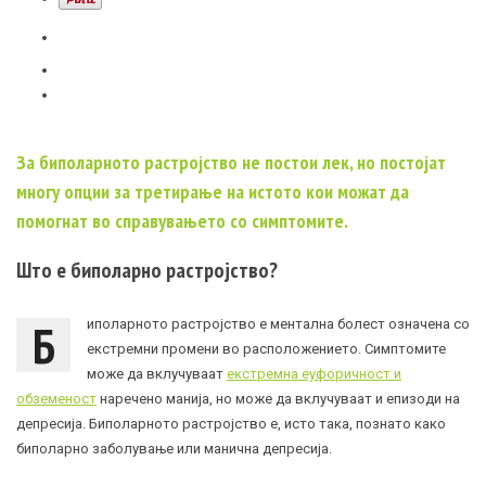
За биполарното растројство не постои лек, но постојат
многу опции за третирање на истото кои можат да
помогнат во справувањето со симптомите.
Што е биполарно растројство?
Б
иполарното растројство е ментална болест означена со
екстремни промени во расположението. Симптомите
може да вклучуваат
екстремна еуфоричност и
обземеност
наречено манија, но може да вклучуваат и епизоди на
депресија. Биполарното растројство е, исто така, познато како
биполарно заболување или манична депресија.