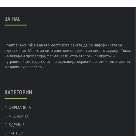
ЗА НАС
Pharmanews.mk е вашето место кога сакате да се информирате за
здрав живот. Место за сите оние кои се грижат за своето здравје. Тимот
на лекари и професори, фармацевти, стоматолози, педијатри и
нутриционисти, нудат стручна едукација, корисни совети и одговори на
медицински проблеми.
КАТЕГОРИИ
ФАРМАЦИЈА
МЕДИЦИНА
ЗДРАВЈЕ
ФИТНЕС