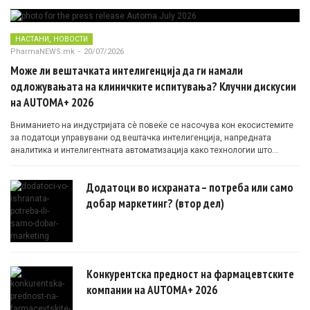
,
НАСТАНИ
НОВОСТИ
PharmaNEWS.mk
-
20/07/2026
Може ли вештачката интелигенција да ги намали
одложувањата на клиничките испитувања? Клучни дискусии
на AUTOMA+ 2026
Вниманието на индустријата сè повеќе се насочува кон екосистемите
за податоци управувани од вештачка интелигенција, напредната
аналитика и интелигентната автоматизација како технологии што
овозможуваат поефикасни клинички истражувања засновани на
докази.
Додатоци во исхраната – потреба или само
добар маркетинг? (втор дел)
Конкурентска предност на фармацевтските
компании на AUTOMA+ 2026