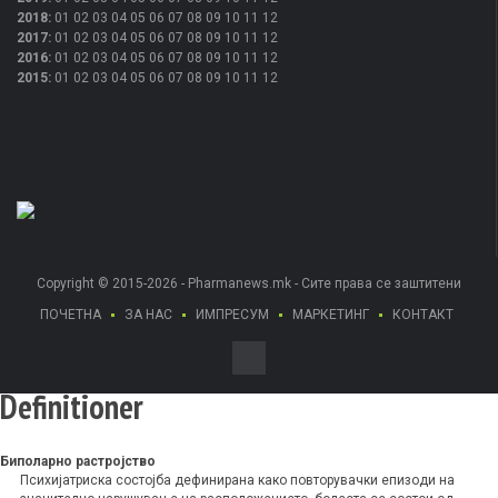
2018
:
01
02
03
04
05
06
07
08
09
10
11
12
2017
:
01
02
03
04
05
06
07
08
09
10
11
12
2016
:
01
02
03
04
05
06
07
08
09
10
11
12
2015
:
01
02
03
04
05
06
07
08
09
10
11
12
Copyright © 2015-2026 - Pharmanews.mk - Сите права се заштитени
ПОЧЕТНА
ЗА НАС
ИМПРЕСУМ
МАРКЕТИНГ
КОНТАКТ
Definitioner
Биполарно растројство
Психијатриска состојба дефинирана како повторувачки епизоди на