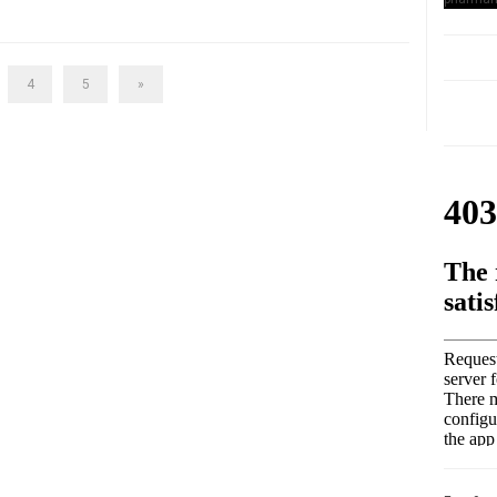
4
5
»