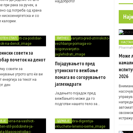
најдоброто!
 при рака за ручек, а
ено од потреба од храна
Нај
е нискоенергетска и со
и калории.
ОТЕН СТИЛ
ФИТНЕС
НАСТА
Pharma
рински совети за
Може л
обар почеток на денот
намали
Појадувањето пред
испиту
лку совети за
утринското вежбање
чнување утрото што ќе ви
2026
помага во согорувањето
 енергија за текот на
јаглехидрати
от ден
Внимани
насочув
Јадењето појадок пред
управув
вежбањето може да го
напредн
подготви нашето тело за…
автомат
овозмож
истражу
АВЈЕ
ЗДРАВЈЕ