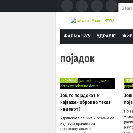
Search f
Skip to content
ФАРМАЊУЗ
ЗДРАВЈЕ
ЖИВ
појадок
ИСХРАНА
ЖИВ
Зошто појадокот е
Зош
најважен оброк во текот
пој
на денот?
Поја
– мо
Утринската паника и брзање се
раси
најчеста причина за
наут
прескокнувањето на
можн