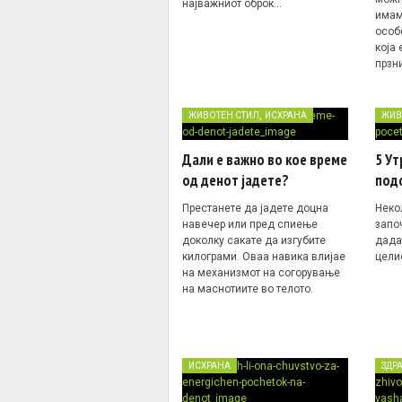
најважниот оброк…
имаме
особ
која 
прзн
,
ЖИВОТЕН СТИЛ
ИСХРАНА
ЖИВ
Дали е важно во кое време
5 Ут
од денот јадете?
под
Престанете да јадете доцна
Неко
навечер или пред спиење
запо
доколку сакате да изгубите
дадат
килограми. Оваа навика влијае
цели
на механизмот на согорување
на маснотиите во телото.
ИСХРАНА
ЗДР