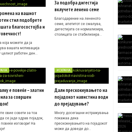
За подобра дигестија
вклучете ленено семе
промена на вашиот
Благодарение на лененото
отен стил подобрете
семе, апетитот се смалува,
ашата благосостојба и
дигестијата се нормализира,
говечност!
столицата се стабилизира…
 која можете да ја
ува вашата мотивација
у целиот работен ден…
РАНА
ИСХРАНА
лку е повеќе – златни
Дали прескокнувањето на
ила за совршен
појадокот навистина води
док!
до прејадување?
те овие совети за тоа
Многу досегашни истражувања
да се јаде здрав појадок,
покажаа дека
 повеќе изговори! На
прескокнувањето на појадокот
је!
може да доведе до…