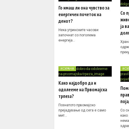
Го имаш ли она чувство за
Со 
енергичен почеток на
жив
денот?
ја в
Нека утринските часови
дол
започнат со поголема
енергија…
Храна
одрж
прек
ИСХРАНА
ИСХ
Како најдобро да и
Пома
одолееме на Првомајска
прав
трпеза?
поја
Познатото првомајско
прејадување од сега е само
Со си
мит…
како 
нема
здрав