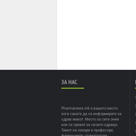
ЗА НАС
Pharmanews.mk е вашето место
кога сакате да се информирате за
здрав живот. Место за сите оние
кои се грижат за своето здравје.
Тимот на лекари и професори,
фармацевти, стоматолози,