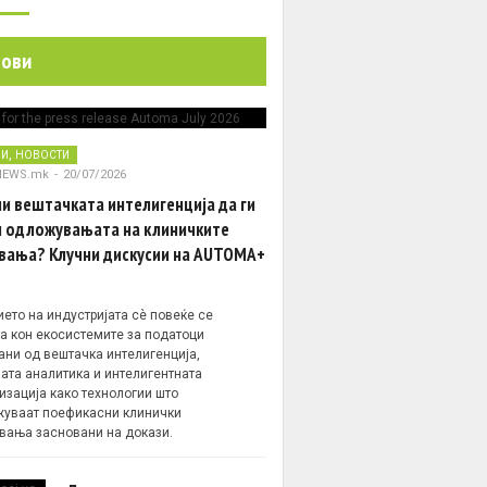
нови
,
НИ
НОВОСТИ
NEWS.mk
-
20/07/2026
и вештачката интелигенција да ги
 одложувањата на клиничките
вања? Клучни дискусии на AUTOMA+
ето на индустријата сè повеќе се
а кон екосистемите за податоци
ани од вештачка интелигенција,
ата аналитика и интелигентната
изација како технологии што
уваат поефикасни клинички
вања засновани на докази.