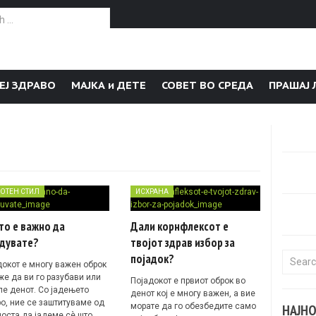
or:
ЕЈ ЗДРАВО
МАЈКА и ДЕТЕ
СОВЕТ ВО СРЕДА
ПРАШАЈ 
ОТЕН СТИЛ
ИСХРАНА
то е важно да
Дали корнфлексот е
адувате?
твојот здрав избор за
појадок?
Search f
докот е многу важен оброк
же да ви го разубави или
Појадокот е првиот оброк во
пе денот. Со јадењето
денот кој е многу важен, а вие
ро, ние се заштитуваме од
морате да го обезбедите само
НАЈН
оста да јадеме сè што