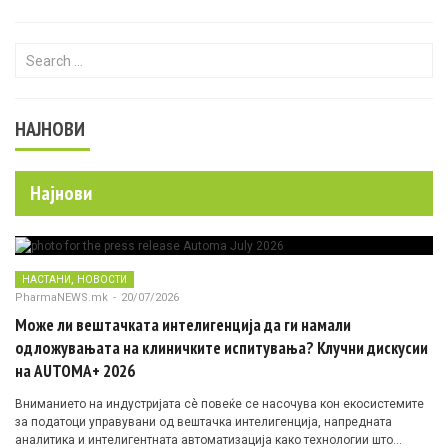
Search for:
НАЈНОВИ
Најнови
,
НАСТАНИ
НОВОСТИ
PharmaNEWS.mk
-
20/07/2026
Може ли вештачката интелигенција да ги намали
одложувањата на клиничките испитувања? Клучни дискусии
на AUTOMA+ 2026
Вниманието на индустријата сè повеќе се насочува кон екосистемите
за податоци управувани од вештачка интелигенција, напредната
аналитика и интелигентната автоматизација како технологии што