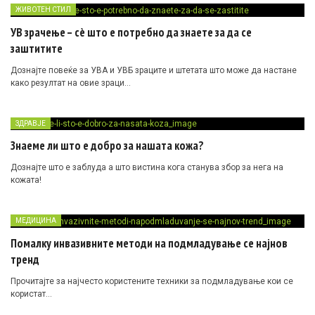
ЖИВОТЕН СТИЛ
УВ зрачење – сè што е потребно да знаете за да се
заштитите
Дознајте повеќе за УВА и УВБ зраците и штетата што може да настане
како резултат на овие зраци…
ЗДРАВЈЕ
Знаеме ли што е добро за нашата кожа?
Дознајте што е заблуда а што вистина кога станува збор за нега на
кожата!
МЕДИЦИНА
Помалку инвазивните методи на подмладување се најнов
тренд
Прочитајте за најчесто користените техники за подмладување кои се
користат…