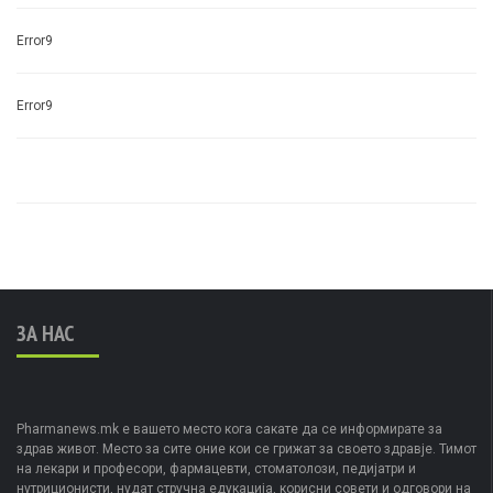
Error9
Error9
ЗА НАС
Pharmanews.mk е вашето место кога сакате да се информирате за
здрав живот. Место за сите оние кои се грижат за своето здравје. Тимот
на лекари и професори, фармацевти, стоматолози, педијатри и
нутриционисти, нудат стручна едукација, корисни совети и одговори на