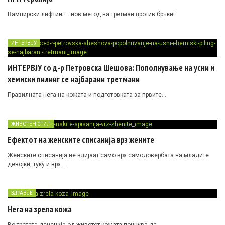
Вампирски лифтинг… нов метод на третман против брчки!
ИНТЕРВЈУ
ИНТЕРВЈУ со д-р Петровска Шешова: Пополнување на усни и
хемиски пилинг се најбарани третмани
Правилната нега на кожата и подготовката за првите…
ЖИВОТЕН СТИЛ
Ефектот на женските списанија врз жените
Женските списанија не влијаат само врз самодовербата на младите
девојки, туку и врз…
ЗДРАВЈЕ
Нега на зрела кожа