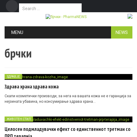
Search for:
Дома
Маркетинг
Контакт
Skip to content
MENU
NEWS
брчки
ЗДРАВЈЕ
Здрава храна здрава кожа
Скапи козметички производи, за нега на вашата кожа не е гаранција за
нејзината убавина, но консумирање здрава храна…
ЖИВОТЕН СТИЛ
Целосен подмладувачки ефект со единствениот третман со
ПРП терапија