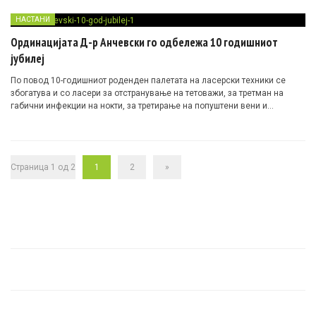
НАСТАНИ
Ординацијата Д-р Анчевски го одбележа 10 годишниот
јубилеј
По повод 10-годишниот роденден палетата на ласерски техники се
збогатува и со ласери за отстранување на тетоважи, за третман на
габични инфекции на нокти, за третирање на попуштени вени и
капилари и ласерска техника за освежување на лице, Clearlift
Страница 1 од 2
1
2
»