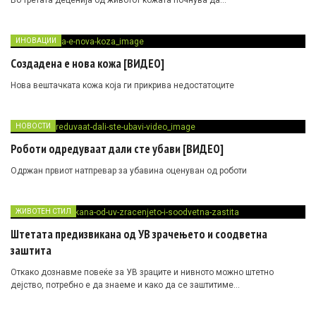
Во третата деценија од животот кожата почнува да…
ИНОВАЦИИ
Создадена е нова кожа [ВИДЕО]
Нова вештачката кожа која ги прикрива недостатоците
НОВОСТИ
Роботи одредуваат дали сте убави [ВИДЕО]
Одржан првиот натпревар за убавина оценуван од роботи
ЖИВОТЕН СТИЛ
Штетата предизвикана од УВ зрачењето и соодветна
заштита
Откако дознавме повеќе за УВ зраците и нивното можно штетно
дејство, потребно е да знаеме и како да се заштитиме…