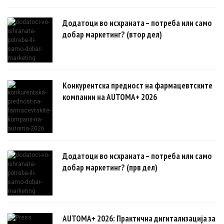
овозможуваат поефикасни клинички истражувања засновани на
докази.
Додатоци во исхраната – потреба или само
добар маркетинг? (втор дел)
Конкурентска предност на фармацевтските
компании на AUTOMA+ 2026
Додатоци во исхраната – потреба или само
добар маркетинг? (прв дел)
AUTOMA+ 2026: Практична дигитализација за