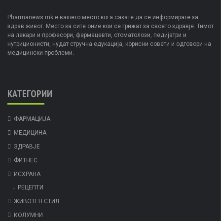
Pharmanews.mk е вашето место кога сакате да се информирате за
здрав живот. Место за сите оние кои се грижат за своето здравје. Тимот
на лекари и професори, фармацевти, стоматолози, педијатри и
нутриционисти, нудат стручна едукација, корисни совети и одговори на
медицински проблеми.
КАТЕГОРИИ
ФАРМАЦИЈА
МЕДИЦИНА
ЗДРАВЈЕ
ФИТНЕС
ИСХРАНА
РЕЦЕПТИ
ЖИВОТЕН СТИЛ
КОЛУМНИ