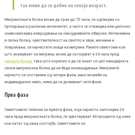
таа може да се добие на секоја возраст.
Мигренозната болка може да трае до 72 часа, се одликува со
пулсирање и различен интензитет, а често ги отежнува или целосно
оневозможува извршување на секојдневните обврски. Интензивна
и силна болка, чувствителност на светло и звук, мачнини и
повраќање, се најчестите знаци на мигрена. Раните симптоми кои
што укажуваат на мигрена, може да се појават и 24 часа пред
силната болка
, така што корисно е да се знаат со цел ненадејната
силна мигренозна болка да не биде изненадување. Мигрените
најчесто се составени од четири фази, иако можеби на
индивидуално ниво, нема да се доживеат сите фази.
Прва фаза
Симптомите типични за првата фаза, која најчесто започнува 24
часа пред мигренозната болка, ги чувствуваат 60 проценти од оние
кои патат од оваа состојба. Симптомите се: