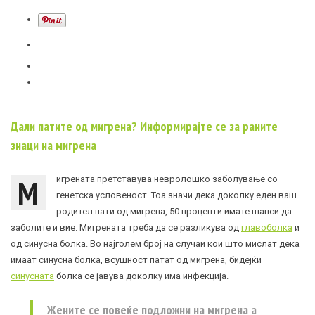
Дали патите од мигрена? Информирајте се за раните
знаци на мигрена
М
игрената претставува невролошко заболување со
генетска условеност. Тоа значи дека доколку еден ваш
родител пати од мигрена, 50 проценти имате шанси да
заболите и вие. Мигрената треба да се разликува од
главоболка
и
од синусна болка. Во најголем број на случаи кои што мислат дека
имаат синусна болка, всушност патат од мигрена, бидејќи
синусната
болка се јавува доколку има инфекција.
Жените се повеќе подложни на мигрена а