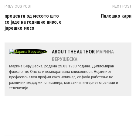
Post navigation
PREVIOUS POST
NEXT POST
проценти од месото што
Пилешко кари
се јаде на годишно ниво, е
јарешко месо
ABOUT THE AUTHOR
МАРИНА
ВЕРУШЕСКА
Марина Верушеска, родена 25.03.1983 година. Дипломиран
филолог по Општа и компаративна книжевност. Нејзиниот
професионален профил како новинар, опфаќа работење во
различни медиуми: списанија, магазини, интернет страници и
телевизија.