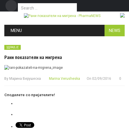
Search for:
Дома
Маркетинг
Контакт
Skip to content
MENU
NEWS
ЗДРАВЈЕ
Рани показатели на мигрена
By
Марина Верушеска
Marina Verusheska
On
02/09/2016
0
Споделете со пријателите!