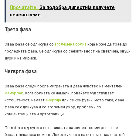
Прочитајте:
За подобра дигестија вклучете
ленено семе
Трета фаза
Оваа фаза се одликува со
зголемена болка
која може да трае до
последната фаза. Се одликува со сензитивност на светлина, звуци,
дури и на мириси.
Четврта фаза
Оваа фаза следи после мигрената и дава чувство на ментален
мамурлак
. Кога болката ќе намали, повеќето чувствуваат
истоштеност, немаат
енергија
или се конфузни. Исто така, оваа
фаза се одликува и со зголемен умор, проблеми со
концентрацијата и вртоглавици.
Повеќето од луѓето се навикнати да живеат со мигрена и не
бараат лекарска помош. Доколку често патите од оваа состојба,