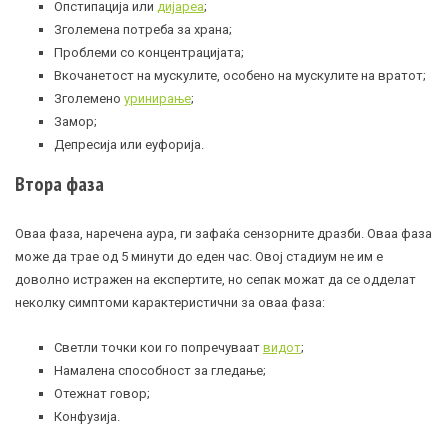
Опстипација
или
дијареа
;
Зголемена потреба за храна;
Проблеми со концентрацијата;
Вкочанетост на мускулите, особено на мускулите на вратот;
Зголемено
уринирање
;
Замор;
Депресија или еуфорија.
Втора фаза
Оваа фаза, наречена аура, ги зафаќа сензорните дразби. Оваа фаза
може да трае од 5 минути до еден час. Овој стадиум не им е
доволно истражен на експертите, но сепак можат да се одделат
неколку симптоми карактеристични за оваа фаза:
Светли точки кои го попречуваат
видот
;
Намалена способност за гледање;
Отежнат говор;
Конфузија.