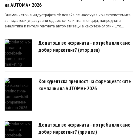
на AUTOMA+ 2026
Вниманието на индустријата сè повеќе се насочува кон екосистемите
за податоци управувани од вештачка интелигенција, напредната
аналитика и интелигентната автоматизација како технологии што
овозможуваат поефикасни клинички истражувања засновани на
докази.
Додатоци во исхраната – потреба или само
добар маркетинг? (втор дел)
Конкурентска предност на фармацевтските
компании на AUTOMA+ 2026
Додатоци во исхраната – потреба или само
добар маркетинг? (прв дел)