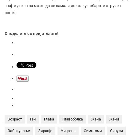
знајте дека таа може да се намали доколку побарате стручен
совет.
Споделете со пријателите!
Возраст
Ген
Глава
Главоболка
Жена
Жени
Заболување
Здравје
Мигрена
Симптоми
Синуси