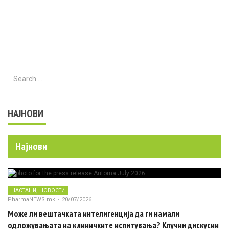
Search for:
НАЈНОВИ
Најнови
,
НАСТАНИ
НОВОСТИ
PharmaNEWS.mk
-
20/07/2026
Може ли вештачката интелигенција да ги намали
одложувањата на клиничките испитувања? Клучни дискусии