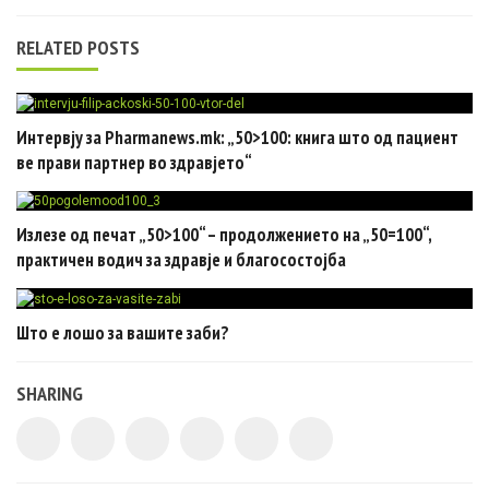
RELATED POSTS
Интервју за Pharmanews.mk: „50>100: книга што од пациент
ве прави партнер во здравјето“
Излезе од печат „50>100“ – продолжението на „50=100“,
практичен водич за здравје и благосостојба
Што е лошо за вашите заби?
SHARING