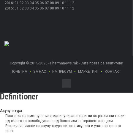
2016
:
01
02
03
04
05
06
07
08
09
10
11
12
2015
:
01
02
03
04
05
06
07
08
09
10
11
12
Copyright © 2015-2026 - Pharmanews.mk - Сите права се заштитени
ПОЧЕТНА
ЗА НАС
ИМПРЕСУМ
МАРКЕТИНГ
КОНТАКТ
Definitioner
Акупунктура
Постапка на вметнување и манипулирање на игли во различни точки
од телото за ослободување од болка или за терапевтски цели.
Различни видови на акупунктура се практикуваат и учат низ целиот
свет.