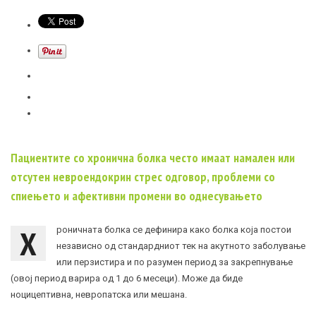
Пациентите со хронична болка често имаат намален или
отсутен невроендокрин стрес одговор, проблеми со
спиењето и афективни промени во однесувањето
Х
роничната болка се дефинира како болка која постои
независно од стандардниот тек на акутното заболување
или перзистира и по разумен период за закрепнување
(овој период варира од 1 до 6 месеци). Може да биде
ноцицептивна, невропатска или мешана.