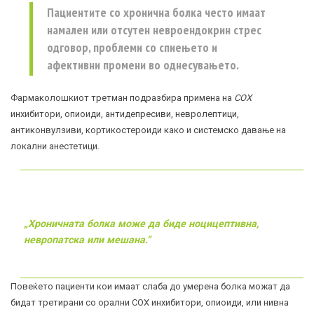
Пациентите со хронична болка често имаат
намален или отсутен невроендокрин стрес
одговор, проблеми со спиењето и
афективни промени во однесувањето.
Фармаколошкиот третман подразбира примена на
COX
инхибитори, опиоиди, антидепресиви, невролептици,
антиконвулзиви, кортикостероиди како и системско давање на
локални анестетици.
„Хроничната болка може да биде ноцицептивна,
невропатска или мешана.“
Повеќето пациенти кои имаат слаба до умерена болка можат да
бидат третирани со орални COX инхибитори, опиоиди, или нивна