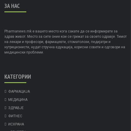
ЗА НАС
Pharmanews.mk е вашето место кога сакате да се информирате за
здрав живот. Место за сите оние кои се грижат за своето здравје. Тимот
на лекари и професори, фармацевти, стоматолози, педијатри и
нутриционисти, нудат стручна едукација, корисни совети и одговори на
медицински проблеми.
КАТЕГОРИИ
ФАРМАЦИЈА
МЕДИЦИНА
ЗДРАВЈЕ
ФИТНЕС
ИСХРАНА