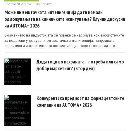
PharmaNEWS.mk
-
20/07/2026
Може ли вештачката интелигенција да ги намали
одложувањата на клиничките испитувања? Клучни дискусии
на AUTOMA+ 2026
Вниманието на индустријата сè повеќе се насочува кон екосистемите
за податоци управувани од вештачка интелигенција, напредната
аналитика и интелигентната автоматизација како технологии што
овозможуваат поефикасни клинички истражувања засновани на
докази.
Додатоци во исхраната – потреба или само
добар маркетинг? (втор дел)
Конкурентска предност на фармацевтските
компании на AUTOMA+ 2026