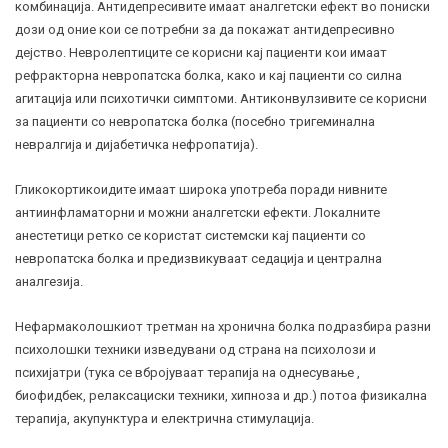
комбинација. Антидепресивите имаат аналгетски ефект во пониски
дози од оние кои се потребни за да покажат антидепресивно
дејство. Невролептиците се корисни кај пациенти кои имаат
рефракторна невропатска болка, како и кај пациенти со силна
агитација или психотички симптоми. Антиконвулзивите се корисни
за пациенти со невропатска болка (посебно тригеминална
невралгија
и дијабетичка нефропатија).
Гликокортикоидите имаат широка употреба поради нивните
антиинфламаторни и можни аналгетски ефекти. Локалните
анестетици ретко се користат системски кај пациенти со
невропатска болка и предизвикуваат седација и централна
аналгезија.
Нефармаколошкиот третман на хронична болка подразбира разни
психолошки техники изведувани од страна на психолози и
психијатри (тука се вбројуваат терапија на однесување ,
биофидбек, релаксациски техники, хипноза и др.) потоа физикална
терапија,
акупунктура
и електрична стимулација.