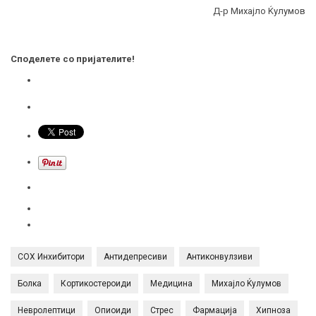
Д-р Михајло Ќулумов
Споделете со пријателите!
COX Инхибитори
Антидепресиви
Антиконвулзиви
Болка
Кортикостероиди
Медицина
Михајло Ќулумов
Невролептици
Опиоиди
Стрес
Фармација
Хипноза