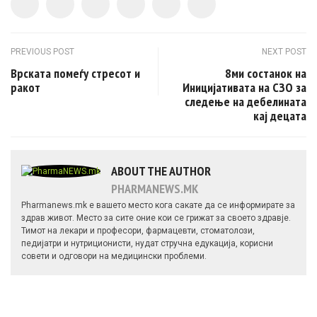
Post navigation
PREVIOUS POST
NEXT POST
Врската помеѓу стресот и
8ми состанок на
ракот
Иницијативата на СЗО за
следење на дебелината
кај децата
ABOUT THE AUTHOR
PHARMANEWS.MK
Pharmanews.mk е вашето место кога сакате да се информирате за
здрав живот. Место за сите оние кои се грижат за своето здравје.
Тимот на лекари и професори, фармацевти, стоматолози,
педијатри и нутриционисти, нудат стручна едукација, корисни
совети и одговори на медицински проблеми.