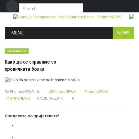
Search for:
Дома
Маркетинг
Контакт
Skip to content
MENU
NEWS
ФАРМАЦИЈА
Како да се справиме со
хроничната болка
By
PharmaNEWS.mk
@PharmaNEWS
PharmaNEWS
PharmaNEWS
On
28/05/2015
0
Споделете со пријателите!