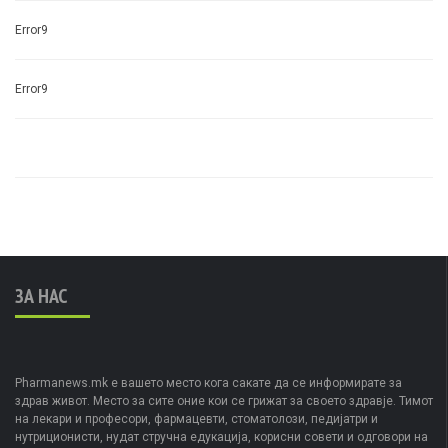
Error9
Error9
ЗА НАС
Pharmanews.mk е вашето место кога сакате да се информирате за
здрав живот. Место за сите оние кои се грижат за своето здравје. Тимот
на лекари и професори, фармацевти, стоматолози, педијатри и
нутриционисти, нудат стручна едукација, корисни совети и одговори на