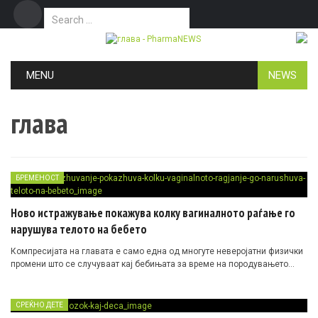
Search for:
Дома
Маркетинг
Контакт
Skip to content
MENU
NEWS
глава
БРЕМЕНОСТ
Ново истражување покажува колку вагиналното раѓање го
нарушува телото на бебето
Компресијата на главата е само една од многуте неверојатни физички
промени што се случуваат кај бебињата за време на породувањето…
СРЕЌНО ДЕТЕ