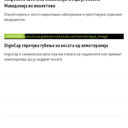
Македонија во виолетово
Епилепсијата е често невролошко заболување и претставува сериозен
медицински…
ИНОВАЦИИ
DigniCap спречува губење на косата од хемотерапија
DigniCap е силиконска капа којa им помага на пациентите кои примаат
хемотерапија да ја задржат косата