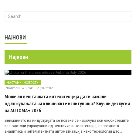
Search for:
НАЈНОВИ
Најнови
,
НАСТАНИ
НОВОСТИ
PharmaNEWS.mk
-
20/07/2026
Може ли вештачката интелигенција да ги намали
одложувањата на клиничките испитувања? Клучни дискусии
на AUTOMA+ 2026
Вниманието на индустријата сè повеќе се насочува кон екосистемите
за податоци управувани од вештачка интелигенција, напредната
аналитика и интелигентната автоматизација како технологии што