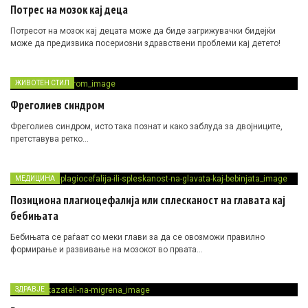
Потрес на мозок кај деца
Потресот на мозок кај децата може да биде загрижувачки бидејќи
може да предизвика посериозни здравствени проблеми кај детето!
ЖИВОТЕН СТИЛ
Фреголиев синдром
Фреголиев синдром, исто така познат и како заблуда за двојниците,
претставува ретко…
МЕДИЦИНА
Позициона плагиоцефалија или сплесканост на главата кај
бебињата
Бебињата се раѓаат со меки глави за да се овозможи правилно
формирање и развивање на мозокот во првата…
ЗДРАВЈЕ