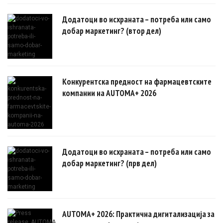
овозможуваат поефикасни клинички истражувања засновани на
докази.
Додатоци во исхраната – потреба или само
добар маркетинг? (втор дел)
Конкурентска предност на фармацевтските
компании на AUTOMA+ 2026
Додатоци во исхраната – потреба или само
добар маркетинг? (прв дел)
AUTOMA+ 2026: Практична дигитализација за