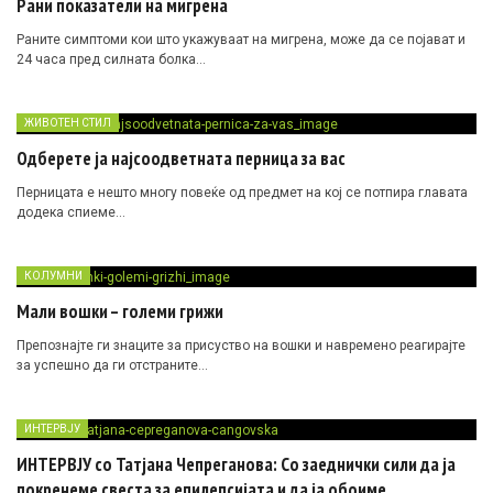
Рани показатели на мигрена
Раните симптоми кои што укажуваат на мигрена, може да се појават и
24 часа пред силната болка…
ЖИВОТЕН СТИЛ
Одберете ја најсоодветната перница за вас
Перницата е нешто многу повеќе од предмет на кој се потпира главата
додека спиеме…
КОЛУМНИ
Мали вошки – големи грижи
Препознајте ги знаците за присуство на вошки и навремено реагирајте
за успешно да ги отстраните…
ИНТЕРВЈУ
ИНТЕРВЈУ со Татјана Чепреганова: Со заеднички сили да ја
покренеме свеста за епилепсијата и да ја обоиме