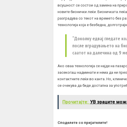
всушност се состои од замена на приро
новите бионички леќи. Бионичката леќ
разградува со текот на времето без ра
технологија која е безбедна, долготрај
“Доколку едвај гледате кол
после вградувањето на би
саатот на далечина од 9 ме
Ако оваа технологија се најде на пазар
засекогаш надминати и нема да ни пре
контактните леќи во канта. Но, клиничк
се очекува да биде достапна за употреб
Прочитајте:
УВ зраците мож
Споделете со пријателите!