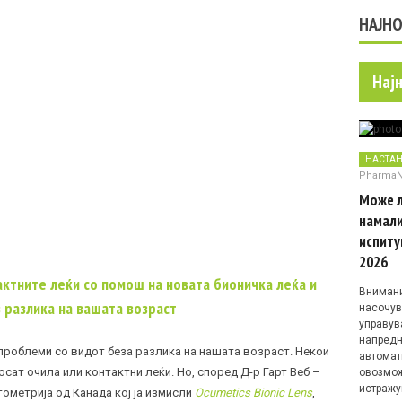
НАЈН
Нај
НАСТА
Pharma
Може л
намали
испиту
2026
актните леќи со помош на новата бионичка леќа и
Внимани
 разлика на вашата возраст
насочув
управув
напредн
 проблеми со видот беза разлика на нашата возраст. Некои
автомат
осат очила или контактни леќи. Но, според Д-р Гарт Веб –
овозмож
истражу
тометрија од Канада кој ја измисли
Ocumetics Bionic Lens
,