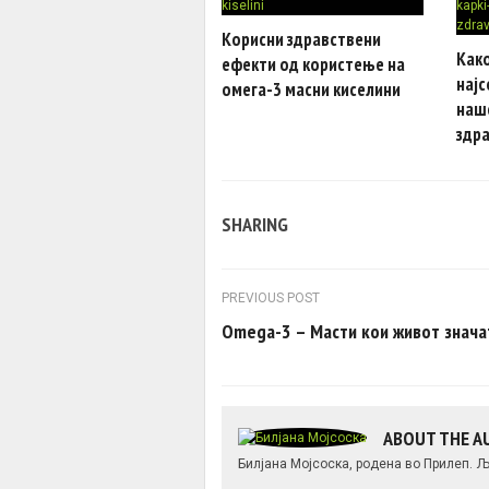
Корисни здравствени
Как
ефекти од користење на
најс
омега-3 масни киселини
наш
здра
SHARING
Post navigation
PREVIOUS POST
Omega-3 – Масти кои живот знача
ABOUT THE 
Билјана Мојсоска, родена во Прилеп. Љ