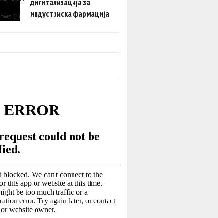
дигитализација за
индустриска фармација