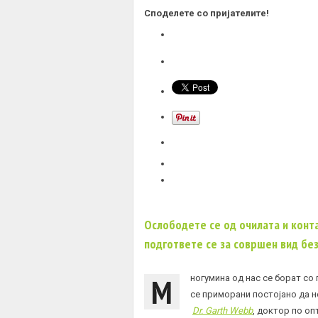
Споделете со пријателите!
Ослободете се од очилата и конт
подгответе се за совршен вид без
М
ногумина од нас се борат со
се приморани постојано да н
Dr. Garth Webb
, доктор по оп