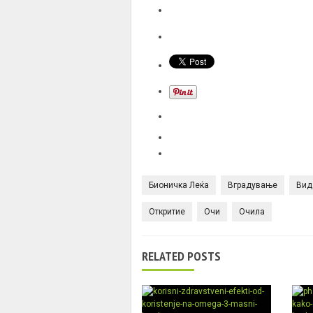
Бионичка Леќа
Вградување
Вид
Откритие
Очи
Очила
RELATED POSTS