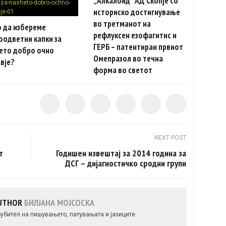
„Алкалоид“ АД Скопје со
историско достигнување
во третманот на
о да избереме
рефлуксен езофагитис и
оодветни капки за
ГЕРБ – патентиран првиот
ето добро очно
Омепразол во течна
вје?
форма во светот
NEXT POST
т
Годишен извештај за 2014 година за
ДСГ – дијагностичко сродни групи
AUTHOR
БИЛЈАНА МОЈСОСКА
убител на пишувањето, патувањата и јазиците.