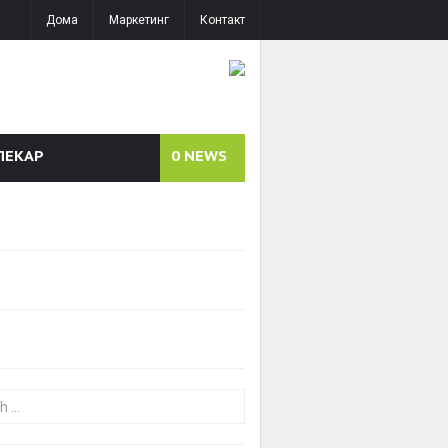
Дома
Маркетинг
Контакт
ЛЕКАР
0
NEWS
or: