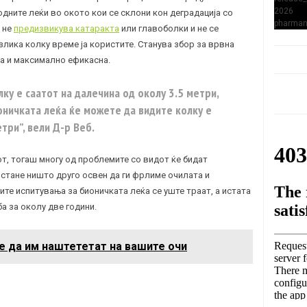
дните леќи во окото кои се склони кон деградација со
а не
предизвикува катаракта
или главоболки и не се
злика колку време ја користите. Станува збор за врвна
на и максимално ефикасна.
ку е саатот на далечина од околу 3.5 метри,
оничката леќа ќе можете да видите колку е
три”, вели Д-р Веб.
от, тогаш многу од проблемите со видот ќе бидат
остане ништо друго освен да ги фрлиме очилата и
ите испитувања за бионичката леќа се уште траат, а истата
а за околу две години.
е да им наштететат на вашите очи