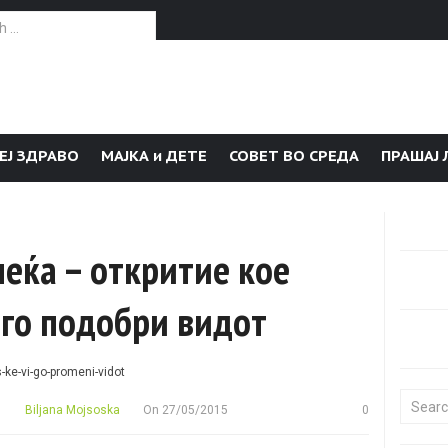
or:
ЕЈ ЗДРАВО
МАЈКА и ДЕТЕ
СОВЕТ ВО СРЕДА
ПРАШАЈ 
еќа – откритие кое
 го подобри видот
Search f
Biljana Mojsoska
On
27/05/2015
0