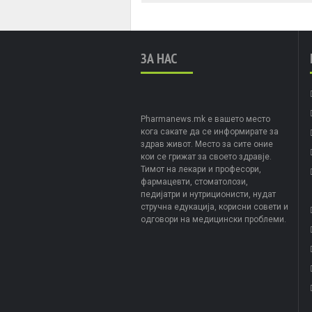
ЗА НАС
Pharmanews.mk е вашето место
кога сакате да се информирате за
здрав живот. Место за сите оние
кои се грижат за своето здравје.
Тимот на лекари и професори,
фармацевти, стоматолози,
педијатри и нутриционисти, нудат
стручна едукација, корисни совети и
одговори на медицински проблеми.