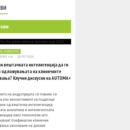
ОВИ
нови
,
НИ
НОВОСТИ
NEWS.mk
-
20/07/2026
и вештачката интелигенција да ги
 одложувањата на клиничките
вања? Клучни дискусии на AUTOMA+
ето на индустријата сè повеќе се
а кон екосистемите за податоци
ани од вештачка интелигенција,
ата аналитика и интелигентната
изација како технологии што
уваат поефикасни клинички
вања засновани на докази.