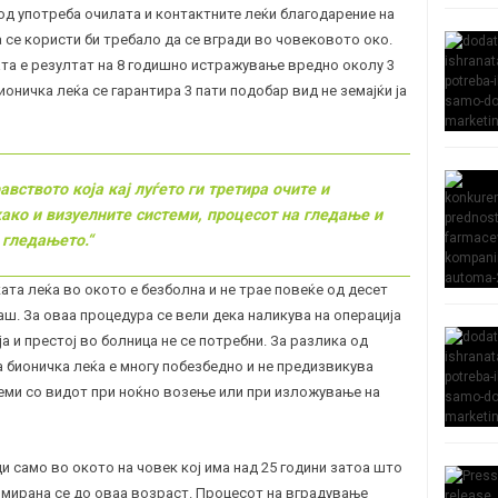
од употреба очилата и контактните леќи благодарение на
а се користи би требало да се вгради во човековото око.
та е резултат на 8 годишно истражување вредно околу 3
оничка леќа се гарантира 3 пати подобар вид не земајќи ја
авството која кај луѓето ги третира очите и
како и визуелните системи, процесот на гледање и
 гледањето.“
та леќа во окото е безболна и не трае повеќе од десет
аш. За оваа процедура се вели дека наликува на операција
ја и престој во болница не се потребни. За разлика од
 бионичка леќа е многу побезбедно и не предизвикува
ми со видот при ноќно возење или при изложување на
и само во окото на човек кој има над 25 години затоа што
рмирана се до оваа возраст. Процесот на вградување