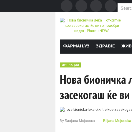
Search f
Skip to content
ФАРМАЊУЗ
ЗДРАВЈЕ
ЖИВ
ИНОВАЦИИ
Нова бионичка л
засекогаш ќе ви
By
Билјана Мојсоска
Biljana Mojsoska