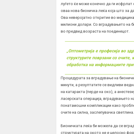
луѓето ќе може конечно да ги исфрлат 
оваа нова бионичка леќа која што за д
Ова неверојатно откритие во медицина
милиони долари. Со вградувањето на би
во предвид возраста на поединецот.
„Оптометрија е професија во здр
структурите поврзани со очите, 
обработка на информациите при
Процедурата за вградување на бионичка
минути, а резултатите се видливи ведн
на катаракта (перде на око), а анестези
ласерската операција, вградувањето на
понатамошни компликации како пробле
очите на силна, заслепувачка светлина.
Бионичката леќа би можела да се вград
структурата на окото не е целосно фо