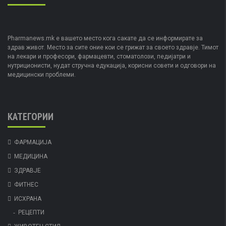
Pharmanews.mk е вашето место кога сакате да се информирате за
здрав живот. Место за сите оние кои се грижат за своето здравје. Тимот
на лекари и професори, фармацевти, стоматолози, педијатри и
нутриционисти, нудат стручна едукација, корисни совети и одговори на
медицински проблеми.
КАТЕГОРИИ
ФАРМАЦИЈА
МЕДИЦИНА
ЗДРАВЈЕ
ФИТНЕС
ИСХРАНА
РЕЦЕПТИ