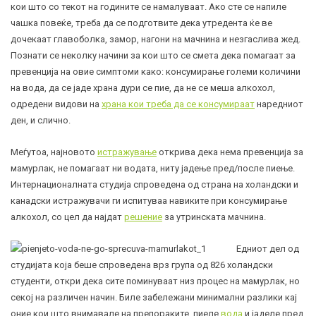
кои што со текот на годините се намалуваат. Ако сте се напиле
чашка повеќе, треба да се подготвите дека утредента ќе ве
дочекаат главоболка, замор, нагони на мачнина и незгаслива жед.
Познати се неколку начини за кои што се смета дека помагаат за
превенција на овие симптоми како: консумирање големи количини
на вода, да се јаде храна дури се пие, да не се меша алкохол,
одредени видови на
храна кои треба да се консумираат
наредниот
ден, и слично.
Меѓутоа, најновото
истражување
открива дека нема превенција за
мамурлак, не помагаат ни водата, ниту јадење пред/после пиење.
Интернационалната студија спроведена од страна на холандски и
канадски истражувачи ги испитуваа навиките при консумирање
алкохол, со цел да најдат
решение
за утринската мачнина.
Едниот дел од
студијата која беше спроведена врз група од 826 холандски
студенти, откри дека сите поминуваат низ процес на мамурлак, но
секој на различен начин. Биле забележани минимални разлики кај
оние кои што внимавале на препораките, пиеле
вода
и јаделе пред