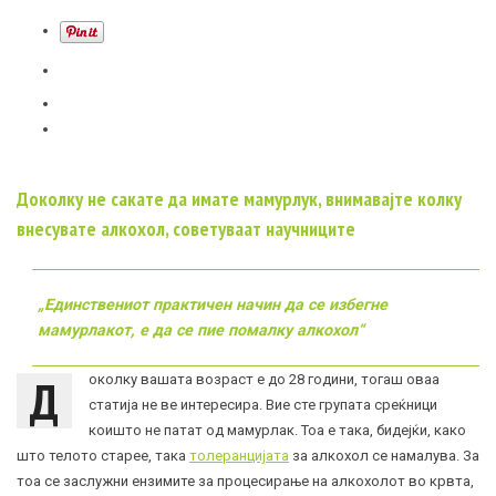
Доколку не сакате да имате мамурлук, внимавајте колку
внесувате алкохол, советуваат научниците
„Единствениот практичен начин да се избегне
мамурлакот, е да се пие помалку алкохол“
Д
околку вашата возраст е до 28 години, тогаш оваа
статија не ве интересира. Вие сте групата среќници
коишто не патат од мамурлак. Тоа е така, бидејќи, како
што телото старее, така
толеранцијата
за алкохол се намалува. За
тоа се заслужни ензимите за процесирање на алкохолот во крвта,