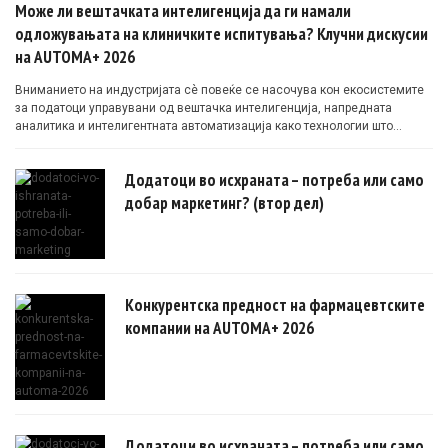
Може ли вештачката интелигенција да ги намали
одложувањата на клиничките испитувања? Клучни дискусии
на AUTOMA+ 2026
Вниманието на индустријата сè повеќе се насочува кон екосистемите
за податоци управувани од вештачка интелигенција, напредната
аналитика и интелигентната автоматизација како технологии што
овозможуваат поефикасни клинички истражувања засновани на
докази.
Додатоци во исхраната – потреба или само
добар маркетинг? (втор дел)
Конкурентска предност на фармацевтските
компании на AUTOMA+ 2026
Додатоци во исхраната – потреба или само