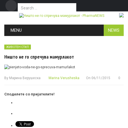
Search for:
Дома
Маркетинг
Контакт
Skip to content
MENU
NEWS
ЖИВОТЕН СТИЛ
Ништо не го спречува мамурлакот
By
Марина Верушеска
Marina Verusheska
On
06/11/2015
0
Споделете со пријателите!