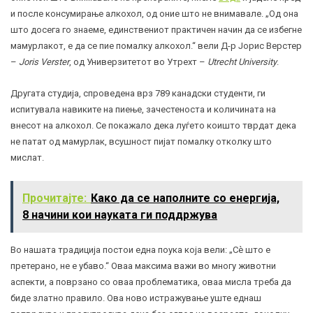
и после консумирање алкохол, од оние што не внимавале. „Од она
што досега го знаеме, единствениот практичен начин да се избегне
мамурлакот, е да се пие помалку алкохол.“ вели Д-р Јорис Верстер
–
Joris Verster
, од Универзитетот во Утрехт –
Utrecht University
.
Другата студија, спроведена врз 789 канадски студенти, ги
испитувала навиките на пиење, зачестеноста и количината на
внесот на алкохол. Се покажало дека луѓето коишто тврдат дека
не патат од мамурлак, всушност пијат помалку отколку што
мислат.
Прочитајте:
Како да се наполните со енергија,
8 начини кои науката ги поддржува
Во нашата традиција постои една поука која вели: „Сè што е
претерано, не е убаво.“ Оваа максима важи во многу животни
аспекти, а поврзано со оваа проблематика, оваа мисла треба да
биде златно правило. Ова ново истражување уште еднаш