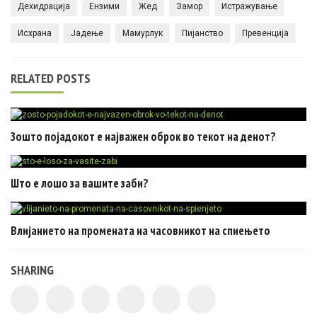
Дехидрација
Ензими
Жед
Замор
Истражување
Исхрана
Јадење
Мамурлук
Пијанство
Превенција
RELATED POSTS
Зошто појадокот е најважен оброк во текот на денот?
Што е лошо за вашите заби?
Влијанието на промената на часовникот на спиењето
SHARING