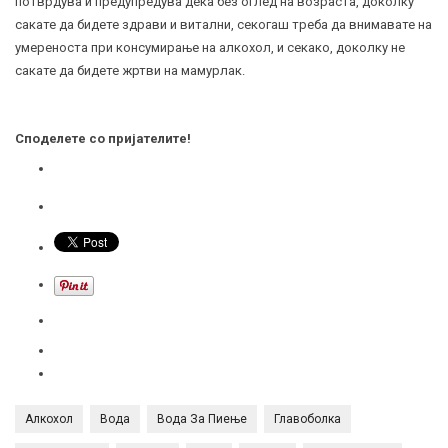
потврдува и предупредува дека без оглед на возраста, доколку
сакате да бидете здрави и витални, секогаш треба да внимавате на
умереноста при консумирање на алкохол, и секако, доколку не
сакате да бидете жртви на мамурлак.
Споделете со пријателите!
Алкохол
Вода
Вода За Пиење
Главоболка