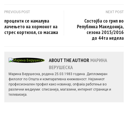
Post navigation
PREVIOUS POST
NEXT POST
проценти се намалува
Состојба со грип во
лачењето на хормонот на
Република Македонија,
стрес кортизол, со масажа
сезона 2015/2016
до 44та недела
ABOUT THE AUTHOR
МАРИНА
ВЕРУШЕСКА
Марина Верушеска, родена 25.03.1983 година. Дипломиран
филолог по Општа и компаративна книжевност. Нејзиниот
професионален профил како новинар, опфаќа работење во
различни медиуми: списанија, магазини, интернет страници и
телевизија.