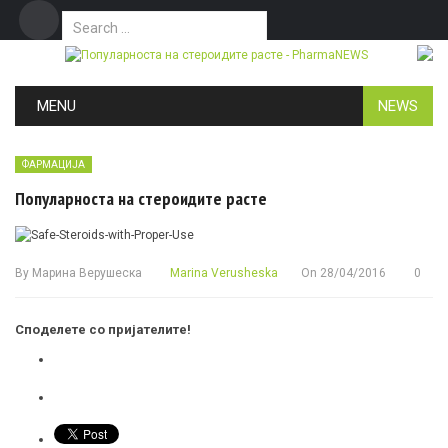
Search for:
Дома
Маркетинг
Контакт
Skip to content
MENU
NEWS
ФАРМАЦИЈА
Популарноста на стероидите расте
By
Марина Верушеска
Marina Verusheska
On
28/04/2016
0
Споделете со пријателите!