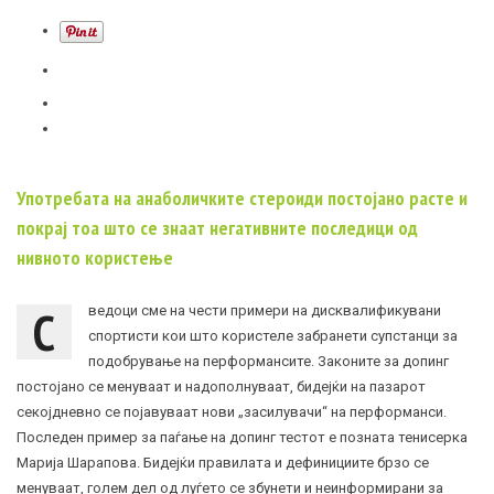
Употребата на анаболичките стероиди постојано расте и
покрај тоа што се знаат негативните последици од
нивното користење
С
ведоци сме на чести примери на дисквалификувани
спортисти кои што користеле забранети супстанци за
подобрување на перформансите. Законите за допинг
постојано се менуваат и надополнуваат, бидејќи на пазарот
секојдневно се појавуваат нови „засилувачи“ на перформанси.
Последен пример за паѓање на допинг тестот е позната тенисерка
Марија Шарапова. Бидејќи правилата и дефинициите брзо се
менуваат, голем дел од луѓето се збунети и неинформирани за