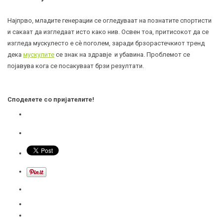
Најпрво, младите генерации се огледуваат на познатите спортисти
и сакаат да изгледаат исто како нив. Освен тоа, притисокот да се
изгледа мускулесто е сè поголем, заради брзорастечкиот тренд
дека
мускулите
се знак на здравје и убавина. Проблемот се
појавува кога се посакуваат брзи резултати.
Споделете со пријателите!