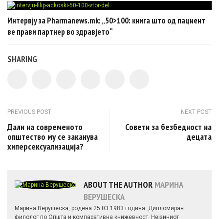
Интервју за Pharmanews.mk: „50>100: книга што од пациент
ве прави партнер во здравјето“
SHARING
Post navigation
PREVIOUS POST
NEXT POST
Дали на современото
Совети за безбедност на
општество му се заканува
децата
хиперсексуализација?
ABOUT THE AUTHOR
МАРИНА
ВЕРУШЕСКА
Марина Верушеска, родена 25.03.1983 година. Дипломиран
филолог по Општа и компаративна книжевност. Нејзиниот