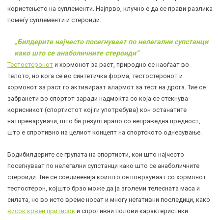
користењето на суплементи. Најпрво, клучно е да се прави разлика
помеѓу суплементи и стероиди.
„Билдерите најчесто посегнуваат по нелегални супстанци
како што се анаболичните стероиди“
Тестостеронот
и хормонот за раст, природно се наоѓаат во
телото, но кога се во синтетичка форма, тестостеронот и
хормонот за раст го активираат алармот за тест на дрога. Тие се
забранети во спортот заради надмоќта со која се стекнува
корисникот (спортистот кој ги употребува) кон останатите
натпреварувачи, што би резултирало со неправедна предност,
што е спротивно на целиот концепт на спортското однесување.
Бодибилдерите се групата на спортисти, кои што најчесто
посегнуваат по нелегални супстанци како што се анаболичните
стероиди. Тие се соединенија коишто се поврзуваат со хормонот
тестостерон, којшто брзо може да ја зголеми телесната маса и
силата, но во исто време носат и многу негативни последици, како
висок крвен притисок
и спротивни полови карактеристики.