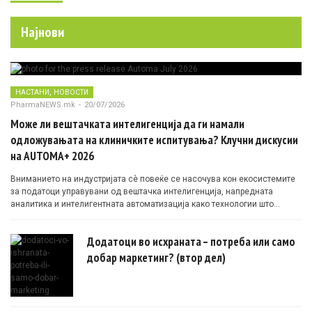
Најнови
,
НАСТАНИ
НОВОСТИ
PharmaNEWS.mk
-
20/07/2026
Може ли вештачката интелигенција да ги намали
одложувањата на клиничките испитувања? Клучни дискусии
на AUTOMA+ 2026
Вниманието на индустријата сè повеќе се насочува кон екосистемите
за податоци управувани од вештачка интелигенција, напредната
аналитика и интелигентната автоматизација како технологии што
овозможуваат поефикасни клинички истражувања засновани на
докази.
Додатоци во исхраната – потреба или само
добар маркетинг? (втор дел)