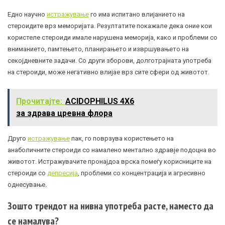
Едно научно
истражување
го има испитано влијанието на
стероидите врз меморијата. Резултатите покажале дека оние кои
користеле стероиди имале нарушена меморија, како и проблеми со
вниманието, памтењето, планирањето и извршувањето на
секојдневните задачи. Со други зборови, долготрајната употреба
на стероиди, може негативно влијае врз сите сфери од животот.
Прочитајте:
ACIDOPHILUS 4X6
за здрава цревна флора
Друго
истражување
пак, го поврзува користењето на
анаболичните стероиди со намалено ментално здравје подоцна во
животот. Истражувачите пронајдоа врска помеѓу корисниците на
стероиди со
депресија
, проблеми со концентрација и агресивно
однесување.
Зошто трендот на нивна употреба расте, наместо да
се намалува?