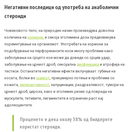
Негативни последици од употреба на анаболични
стероиди
Човековото тело, на природен начин произведува доволна
количина на
хормони
, и секоја зголемена доза предизвикува
пореметување на организмот. Употребата на хормони за
подобрување на перформансите носи многу проблеми како:
заболување на срцето кое може да доведе со срцев удар,
заболување на црниот дроб, сексуална
дисфункција
и атрофија на
тестиси. Останатите негативни ефекти вклучуваат: губење на
косата, болки во
јазикот
, прекумерно потење и проблеми со
кожата,
хиперактивност
, халуцинации, раздразливост, тумори на
црниот дроб,
цироза
, како и зголемен ризик од повреда на
мускулите, тетивите, лигаментите и ограничен раст кај
адолесцентите.
Проценето е дека околу 38% од билдерите
користат стероиди.