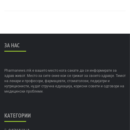
ЗА НАС
Pharmanews.mk е вашето место кога сакате да се информирате за
здрав живот. Место за сите оние кои се грижат за своето здравје. Тимот
на лекари и професори, фармацевти, стоматолози, педијатри и
нутриционисти, нудат стручна едукација, корисни совети и одговори на
медицински проблеми.
КАТЕГОРИИ