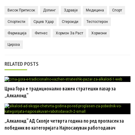
Висок Притисок
Допинг
Здравје
Медицина
Спорт
Спортисти
Срцев Удар
Стероиди
Тестостерон
Фармација
Фитнес
Хормон За Раст
Хормони
Цироза
RELATED POSTS
Црна Гора e традиционално важен стратешки пазар за
„Алкалоид“
„Алкалоид“ АД Скопје четврта година по ред прогласен за
победник во категоријата Најпосакуван работодавач