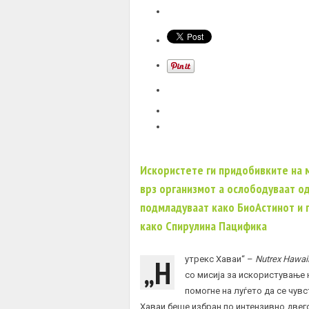
Искористете ги придобивките на 
врз организмот а ослободуваат од
подмладуваат како БиоАстинот и 
како Спирулина Пацифика
„Н
утрекс Хаваи“ –
Nutrex Hawai
со мисија за искористување 
помогне на луѓето да се чув
Хаваи беше избран по интензивно двег