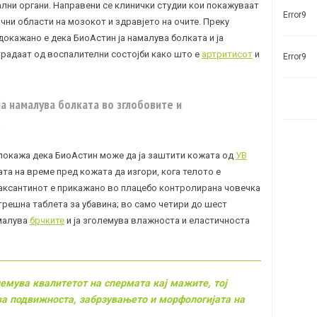
ални органи. Направени се клинички студии кои покажуваат
Error9
чни области на мозокот и здравјето на очите. Преку
докажано е дека БиоАстин ја намалува болката и ја
традаат од воспалителни состојби како што е
артритисот
и
Error9
ја намалува болката во зглобовите и
.
 покажа дека БиоАстин може да ја заштити кожата од
УВ
та на време пред кожата да изгори, кога телото е
таксантинот е прикажано во плацебо контролирана човечка
трешна таблета за убавина; во само четири до шест
амалува
брчките
и ја зголемува влажноста и еластичноста
лемува квалитетот на спермата кај мажите, тој
ва подвижноста, забрзувањето и морфологијата на