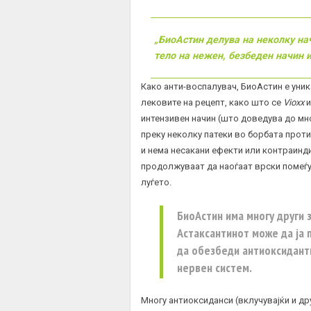
„БиоАстин делува на неколку на
тело на нежен, безбеден начин 
Како анти-воспалувач, БиоАстин е уник
лековите на рецепт, како што се
Vioxx
интензивен начин (што доведува до мн
преку неколку патеки во борбата прот
и нема несакани ефекти или контраинди
продолжуваат да наоѓаат врски помеѓу
луѓето.
БиоАстин има многу други 
Астаксантинот може да ја 
да обезбеди антиоксидант
нервен систем.
Многу антиоксиданси (вклучувајќи и др