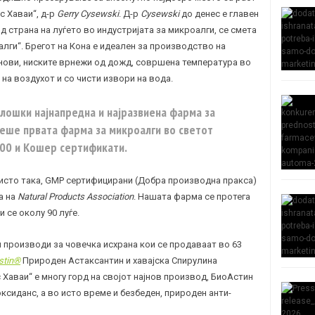
с Хаваи“, д-р
Gerry Cysewski
. Д-р
Cysewski
до денес е главен
д страна на луѓето во индустријата за микроалги, се смета
лги“. Брегот на Кона е идеален за производство на
нови, ниските врнежи од дожд, совршена температура во
 на воздухот и со чисти извори на вода.
лошки најнапредна и најразвиена фарма за
беше првата фарма за микроалги во светот
000 и Кошер сертификати.
 исто така, GMP сертифицирани (Добра производна пракса)
а на
Natural Products Association
. Нашата фарма се протега
и се околу 90 луѓе.
производи за човечка исхрана кои се продаваат во 63
stin®
Природен Астаксантин и хавајска Спирулина
с Хаваи“ е многу горд на својот најнов производ, БиоАстин
сиданс, а во исто време и безбеден, природен анти-