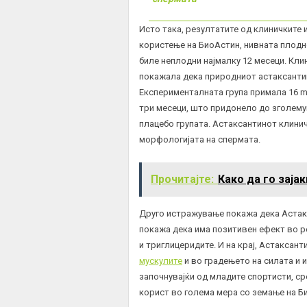
Исто така, резултатите од клиничките
користење на БиоАстин, нивната плодн
биле неплодни најмалку 12 месеци. Кл
покажала дека природниот астаксанти
Експерименталната група примала 16 m
три месеци, што придонело до зголему
плацебо групата. Астаксантинот клини
морфологијата на спермата.
Прочитајте:
Како да го заја
Друго истражување покажа дека Астак
покажа дека има позитивен ефект во р
и триглицеридите. И на крај, Астаксан
мускулите
и во градењето на силата и 
започнувајќи од младите спортисти, ср
корист во голема мера со земање на Би