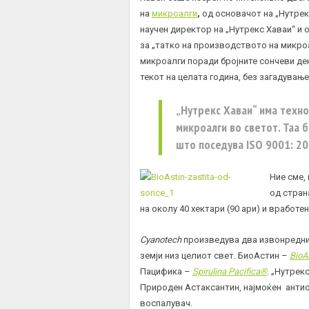
на
микроалги
,
од основачот на „Нутрек
научен директор на „Нутрекс Хаваи“ и о
за „татко на производството на микроа
микроалги поради бројните сончеви де
текот на целата година, без загадување
„Нутрекс Хаваи“ има техно
микроалги во светот. Таа 
што поседува ISO 9001: 2
Ние сме,
од стран
на околу 40 хектари (90 ари) и вработен
Cyanotech
произведува два извонредни 
земји низ целиот свет. БиоАстин –
BioA
Пацифика –
Spirulina Pacifica®
. „Нутрек
Природен Астаксантин, најмоќен антиок
воспалувач.