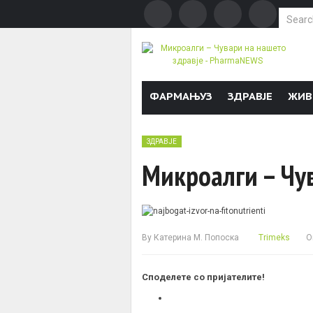
Search f
Skip to content
ФАРМАЊУЗ
ЗДРАВЈЕ
ЖИВ
ЗДРАВЈЕ
Микроалги – Чув
By
Катерина М. Попоска
Trimeks
O
Споделете со пријателите!