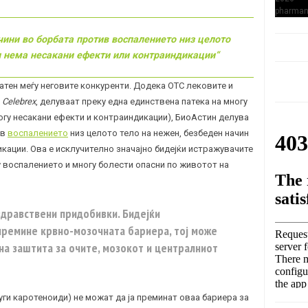
чини во борбата против
воспалението
низ целото
и нема несакани ефекти или контраиндикации“
атен меѓу неговите конкуренти. Додека OTC лековите и
и
Celebrex
, делуваат преку една единствена патека на многу
огу несакани ефекти и контраиндикации), БиоАстин делува
ив
воспалението
низ целото тело на нежен, безбеден начин
кации. Ова е исклучително значајно бидејќи истражувачите
 воспалението и многу болести опасни по животот на
здравствени придобивки. Бидејќи
премине крвно-мозочната бариера, тој може
на заштита за очите, мозокот и централниот
уги
каротеноиди
) не можат да ја преминат оваа бариера за