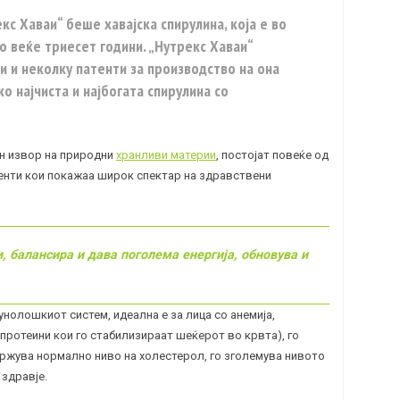
кс Хаваи“ беше хавајска спирулина, која е во
 веќе триесет години. „Нутрекс Хаваи“
и и неколку патенти за производство на она
о најчиста и најбогата спирулина со
ан извор на природни
хранливи материи
, постојат повеќе од
менти кои покажаа широк спектар на здравствени
, балансира и дава поголема енергија, обновува и
унолошкиот систем, идеална е за лица со
анемија
,
 протеини кои го стабилизираат шеќерот во крвта), го
држува нормално ниво на
холестерол
, го зголемува нивото
здравје.