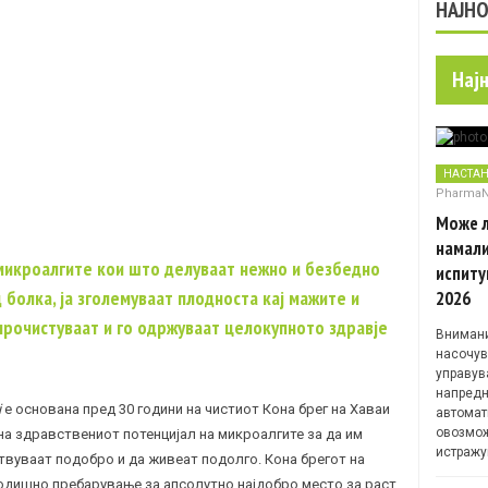
НАЈН
Нај
НАСТА
Pharma
Може л
намали
микроалгите кои што делуваат нежно и безбедно
испиту
 болка, ја зголемуваат плодноста кај мажите и
2026
прочистуваат и го одржуваат целокупното здравје
Внимани
насочув
управув
напредн
i
е основана пред 30 години на чистиот Кона брег на Хаваи
автомат
овозмож
на здравствениот потенцијал на микроалгите за да им
истражу
ствуваат подобро и да живеат подолго. Кона брегот на
одишно пребарување за апсолутно најдобро место за раст