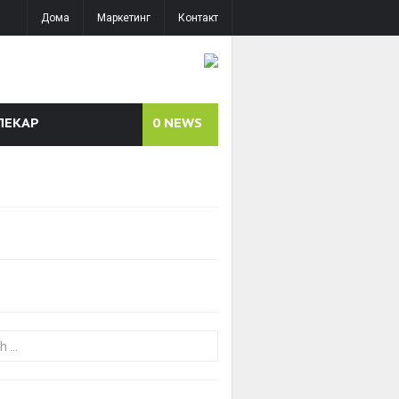
Дома
Маркетинг
Контакт
ЛЕКАР
0
NEWS
or: