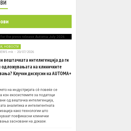
ОВИ
нови
,
НИ
НОВОСТИ
NEWS.mk
-
20/07/2026
и вештачката интелигенција да ги
 одложувањата на клиничките
вања? Клучни дискусии на AUTOMA+
ето на индустријата сè повеќе се
а кон екосистемите за податоци
ани од вештачка интелигенција,
ата аналитика и интелигентната
изација како технологии што
уваат поефикасни клинички
вања засновани на докази.