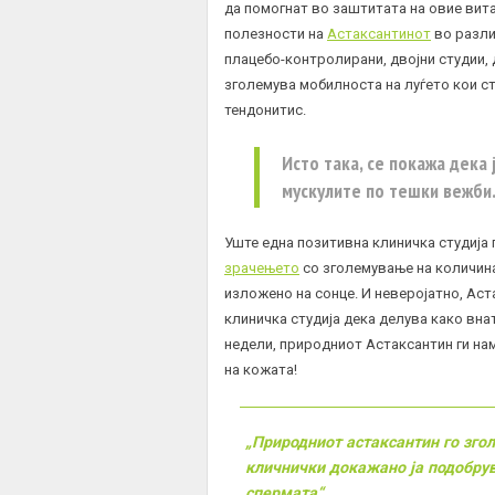
да помогнат во заштитата на овие вит
полезности на
Астаксантинот
во разли
плацебо-контролирани, двојни студии, 
зголемува мобилноста на луѓето кои с
тендонитис.
Исто така, се покажа дека 
мускулите по тешки вежби
Уште една позитивна клиничка студија
зрачењето
со зголемување на количина
изложено на сонце. И неверојатно, Ас
клиничка студија дека делува како вна
недели, природниот Астаксантин ги н
на кожата!
„Природниот астаксантин го зго
кличнички докажано ја подобру
спермата“