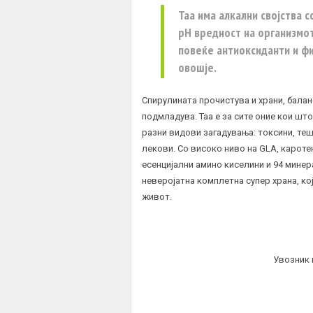
Таа има алкални својства 
pH вредност на организмот
повеќе антиоксиданти и ф
овошје.
Спирулината прочистува и храни, балан
подмладува. Таа е за сите оние кои шт
разни видови загадувања: токсини, теш
лекови. Со високо ниво на GLA, кароте
есенцијални амино киселини и 94 минер
неверојатна комплетна супер храна, кој
живот.
Увозник 