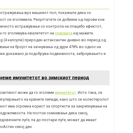
 истражувања врз машкиот пол, покажале дека со
ост се зголемила. Резултатите се добиени од парови кои
иничкото истражување со контрола на
плацебо
ефектот,
н го зголемува квалитетот на
спермата
кај мажите.
g (4 капсули) природен астаксантин дневно во период од
вање на бројот на зачнувања од дури 478% во однос на
чки докажано ја подобрува подвижноста, забрзувањето и
кнеме имунитетот во зимскиот период
сантинот може да го зголеми
имунитетот
. Исто така, се
егулирањето на крвните липиди, како што се холестеролот
тинот има огромна корист за спортисти за закрепнување на
издржливоста. Не постои сомневање дека секој,
едовечните луѓе, па до постари луѓе, можат да имаат
оАстин секој ден.