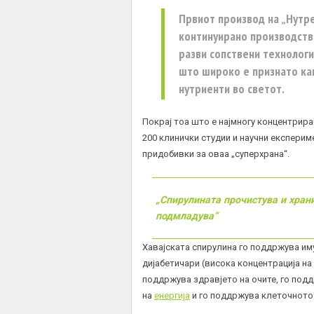
Првиот производ на „Нутре
континуирано производство
разви сопствени технологи
што широко е признато как
нутриенти во светот.
Покрај тоа што е најмногу концентрир
200 клинички студии и научни експери
придобивки за оваа „суперхрана“.
„Спирулината прочистува и храни
подмладува“
Хавајската спирулина го поддржува им
дијабетичари (висока концентрација на
поддржува здравјето на очите, го под
на
енергија
и го поддржува клеточното 