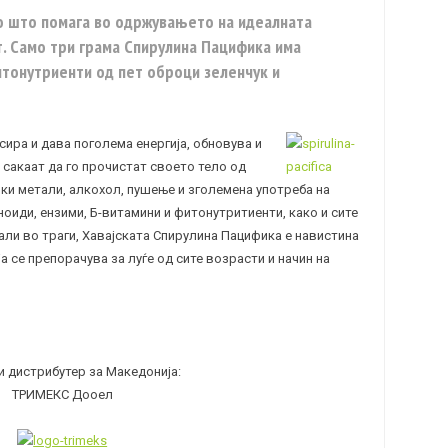
со што помага во одржувањето на идеалната
. Само три грама Спирулина Пацифика има
итонутриенти од пет оброци зеленчук и
сира и дава поголема енергија, обновува и
о сакаат да го прочистат своето тело од
ки метали, алкохол, пушење и зголемена употреба на
ноиди, ензими, Б-витамини и фитонутритиенти, како и сите
али во траги, Хавајската Спирулина Пацифика е навистина
а се препорачува за луѓе од сите возрасти и начин на
и дистрибутер за Македонија:
ТРИМЕКС Дооел