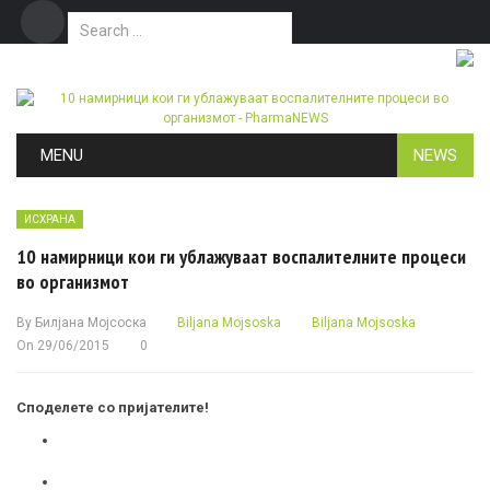
Search for:
Дома
Маркетинг
Контакт
Skip to content
MENU
NEWS
ИСХРАНА
10 намирници кои ги ублажуваат воспалителните процеси
во организмот
By
Билјана Мојсоска
Biljana Mojsoska
Biljana Mojsoska
On
29/06/2015
0
Споделете со пријателите!