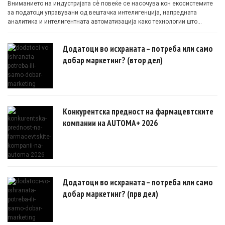
Вниманието на индустријата сè повеќе се насочува кон екосистемите
за податоци управувани од вештачка интелигенција, напредната
аналитика и интелигентната автоматизација како технологии што
овозможуваат поефикасни клинички истражувања засновани на
докази.
Додатоци во исхраната – потреба или само
добар маркетинг? (втор дел)
Конкурентска предност на фармацевтските
компании на AUTOMA+ 2026
Додатоци во исхраната – потреба или само
добар маркетинг? (прв дел)