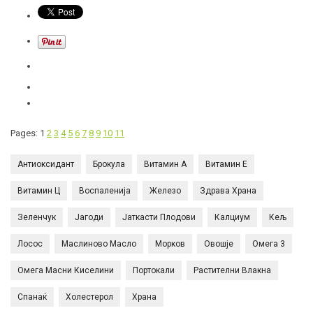
Pages: 1
2
3
4
5
6
7
8
9
10
11
Антиоксидант
Брокула
Витамин А
Витамин Е
Витамин Ц
Воспаленија
Железо
Здрава Храна
Зеленчук
Јагоди
Јаткасти Плодови
Калциум
Кељ
Лосос
Маслиново Масло
Морков
Овошје
Омега 3
Омега Масни Киселини
Портокали
Растителни Влакна
Спанаќ
Холестерол
Храна