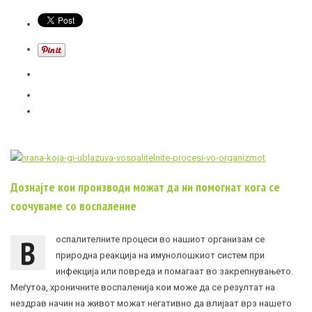
Дознајте кои производи можат да ни помогнат кога се
соочуваме со воспаление
В
оспалителните процеси во нашиот организам се
природна реакција на имунолошкиот систем при
инфекција или повреда и помагаат во закрепнувањето.
Меѓутоа, хроничните воспаленија кои може да се резултат на
нездрав начин на живот можат негативно да влијаат врз нашето