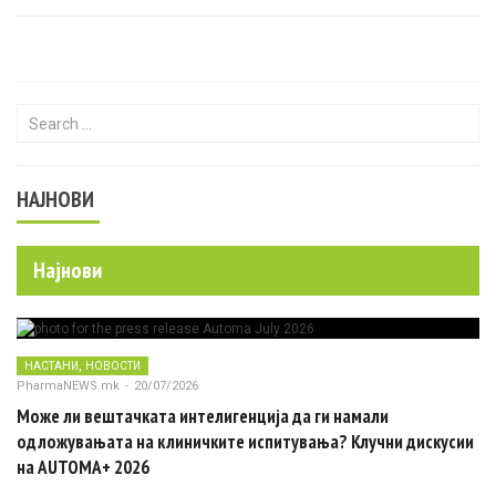
Search for:
НАЈНОВИ
Најнови
,
НАСТАНИ
НОВОСТИ
PharmaNEWS.mk
-
20/07/2026
Може ли вештачката интелигенција да ги намали
одложувањата на клиничките испитувања? Клучни дискусии
на AUTOMA+ 2026