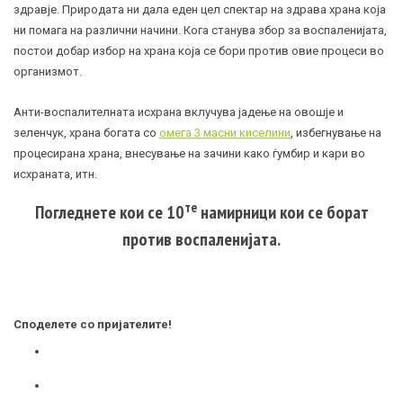
здравје. Природата ни дала еден цел спектар на здрава храна која
ни помага на различни начини. Кога станува збор за воспаленијата,
постои добар избор на храна која се бори против овие процеси во
организмот.
Анти-воспалителната исхрана вклучува јадење на овошје и
зеленчук, храна богата со
омега 3 масни киселини
, избегнување на
процесирана храна, внесување на зачини како ѓумбир и кари во
исхраната, итн.
те
Погледнете кои се 10
намирници кои се борат
против воспаленијата.
Споделете со пријателите!