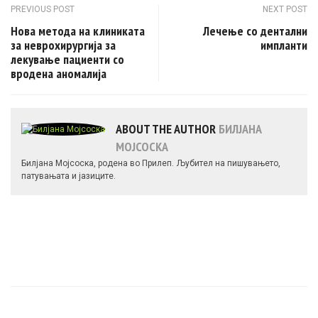
Post navigation
PREVIOUS POST
NEXT POST
Нова метода на клиниката
Лечење со дентални
за неврохирургија за
импланти
лекување пациенти со
вродена аномалија
ABOUT THE AUTHOR
БИЛЈАНА
МОЈСОСКА
Билјана Мојсоска, родена во Прилеп. Љубител на пишувањето,
патувањата и јазиците.