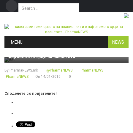
Search for:
Дома
Маркетинг
Контакт
Skip to content
MENU
NEWS
БРОЈКИ & ФАКТИ
килограми тежи срцето на плавиот кит и е
најголемото срце на планетата
By
PharmaNEWS.mk
@PharmaNEWS
PharmaNEWS
PharmaNEWS
On
14/01/2016
0
Споделете со пријателите!