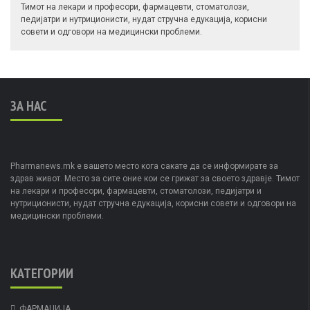
Тимот на лекари и професори, фармацевти, стоматолози,
педијатри и нутриционисти, нудат стручна едукација, корисни
совети и одговори на медицински проблеми.
ЗА НАС
Pharmanews.mk е вашето место кога сакате да се информирате за
здрав живот. Место за сите оние кои се грижат за своето здравје. Тимот
на лекари и професори, фармацевти, стоматолози, педијатри и
нутриционисти, нудат стручна едукација, корисни совети и одговори на
медицински проблеми.
КАТЕГОРИИ
ФАРМАЦИЈА