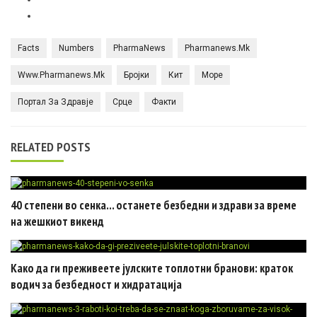
Facts
Numbers
PharmaNews
Pharmanews.mk
Www.pharmanews.mk
Бројки
Кит
Море
Портал За Здравје
Срце
Факти
RELATED POSTS
40 степени во сенка… останете безбедни и здрави за време
на жешкиот викенд
Како да ги преживеете јулските топлотни бранови: краток
водич за безбедност и хидратација