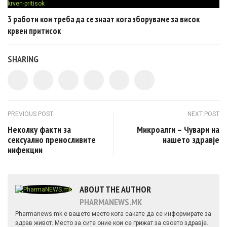
3 работи кои треба да се знаат кога зборуваме за висок
крвен притисок
SHARING
Post navigation
PREVIOUS POST
NEXT POST
Неколку факти за
Микроалги – Чувари на
сексуално преносливите
нашето здравје
инфекции
ABOUT THE AUTHOR
PHARMANEWS.MK
Pharmanews.mk е вашето место кога сакате да се информирате за
здрав живот. Место за сите оние кои се грижат за своето здравје.