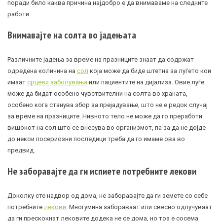
поради било каква причина најдобро е да внимаваме на следните
работи.
Внимавајте на солта во јадењата
Различните јадења за време на празниците знаат да содржат
одредена количина на
сол
која може да биде штетна за луѓето кои
имаат
срцеви заболувања
или пациентите на дијализа. Овие луѓе
може да бидат особено чувствителни на солта во храната,
особено кога станува збор за прејадување, што не е редок случај
за време на празниците. Нивното тело не може да го преработи
вишокот на сол што се внесува во организмот, па за да не дојде
до некои посериозни последици треба да го имаме ова во
предвид.
Не заборавајте да ги испиете потребните лекови
Доколку сте надвор од дома, не заборавајте да ги земете со себе
потребните
лекови
. Многумина забораваат или свесно одлучуваат
да ги прескокнат лековите додека не се дома, но тоа е сосема