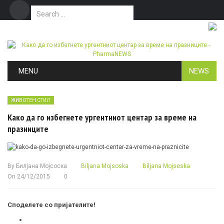
Search for:
Дома
Маркетинг
Контакт
Skip to content
MENU
NEWS
ЖИВОТЕН СТИЛ
Како да го избегнете ургентниот центар за време на
празниците
By
Билјана Мојсоска
Biljana Mojsoska
Biljana Mojsoska
On
24/12/2015
0
Споделете со пријателите!