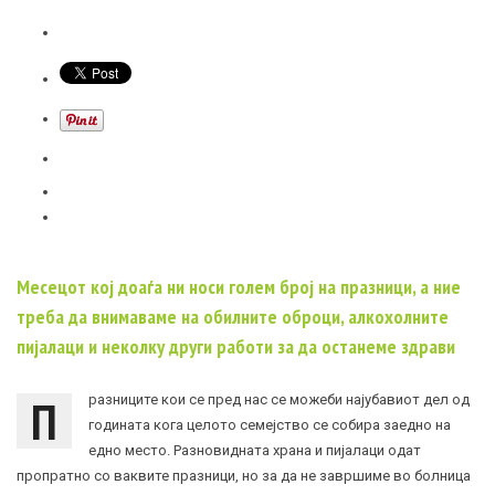
Месецот кој доаѓа ни носи голем број на празници, а ние
треба да внимаваме на обилните оброци, алкохолните
пијалаци и неколку други работи за да останеме здрави
П
разниците кои се пред нас се можеби најубавиот дел од
годината кога целото семејство се собира заедно на
едно место. Разновидната храна и пијалаци одат
пропратно со ваквите празници, но за да не завршиме во болница