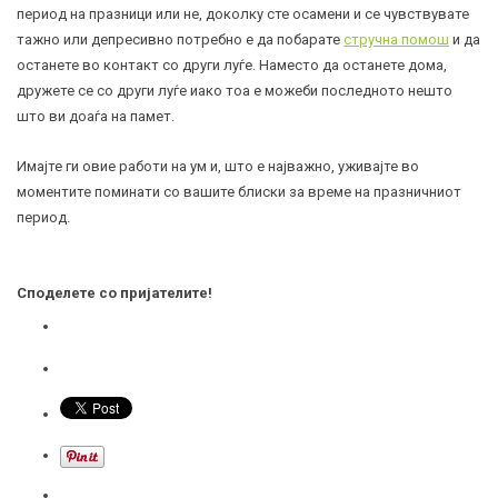
период на празници или не, доколку сте осамени и се чувствувате
тажно или депресивно потребно е да побарате
стручна помош
и да
останете во контакт со други луѓе. Наместо да останете дома,
дружете се со други луѓе иако тоа е можеби последното нешто
што ви доаѓа на памет.
Имајте ги овие работи на ум и, што е најважно, уживајте во
моментите поминати со вашите блиски за време на празничниот
период.
Споделете со пријателите!