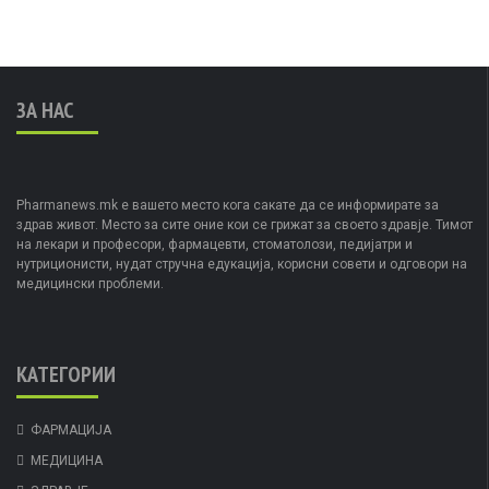
ЗА НАС
Pharmanews.mk е вашето место кога сакате да се информирате за
здрав живот. Место за сите оние кои се грижат за своето здравје. Тимот
на лекари и професори, фармацевти, стоматолози, педијатри и
нутриционисти, нудат стручна едукација, корисни совети и одговори на
медицински проблеми.
КАТЕГОРИИ
ФАРМАЦИЈА
МЕДИЦИНА