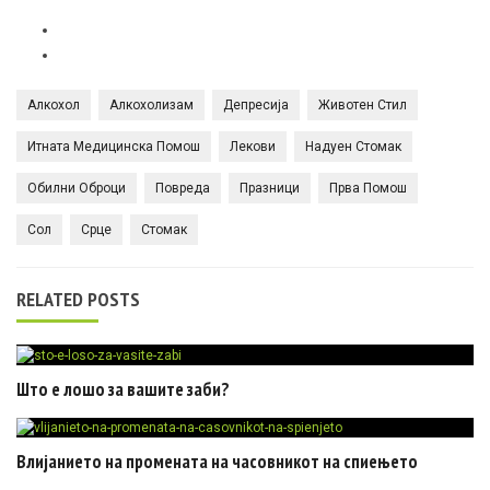
Алкохол
Алкохолизам
Депресија
Животен Стил
Итната Медицинска Помош
Лекови
Надуен Стомак
Обилни Оброци
Повреда
Празници
Прва Помош
Сол
Срце
Стомак
RELATED POSTS
Што е лошо за вашите заби?
Влијанието на промената на часовникот на спиењето