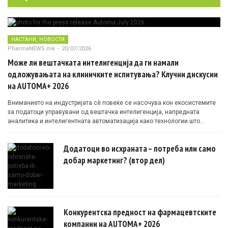
,
НАСТАНИ
НОВОСТИ
PharmaNEWS.mk
-
20/07/2026
Може ли вештачката интелигенција да ги намали
одложувањата на клиничките испитувања? Клучни дискусии
на AUTOMA+ 2026
Вниманието на индустријата сè повеќе се насочува кон екосистемите
за податоци управувани од вештачка интелигенција, напредната
аналитика и интелигентната автоматизација како технологии што
овозможуваат поефикасни клинички истражувања засновани на
докази.
Додатоци во исхраната – потреба или само
добар маркетинг? (втор дел)
Конкурентска предност на фармацевтските
компании на AUTOMA+ 2026