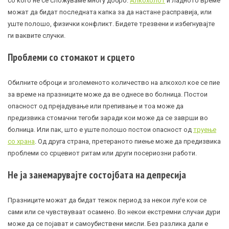
со кого не се сложуваме многу добро.
Алкохолот
и ладното време
можат да бидат последната капка за да настане расправија, или
уште полошо, физички конфликт. Бидете трезвени и избегнувајте
ги ваквите случки.
Проблеми со стомакот и срцето
Обилните оброци и зголеменото количество на алкохол кое се пие
за време на празниците може да ве однесе во болница. Постои
опасност од прејадување или препивање и тоа може да
предизвика стомачни тегоби заради кои може да се заврши во
болница. Или пак, што е уште полошо постои опасност од
труење
со храна
. Од друга страна, претераното пиење може да предизвика
проблеми со срцевиот ритам или други посериозни работи.
Не ја занемарувајте состојбата на депресија
Празниците можат да бидат тежок период за некои луѓе кои се
сами или се чувствуваат осамено. Во некои екстремни случаи дури
може да се појават и самоубиствени мисли. Без разлика дали е