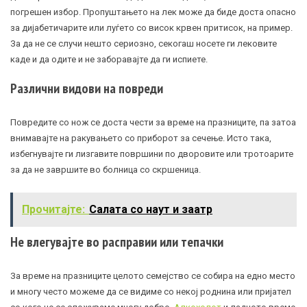
погрешен избор. Пропуштањето на лек може да биде доста опасно
за дијабетичарите или луѓето со висок крвен притисок, на пример.
За да не се случи нешто сериозно, секогаш носете ги лековите
каде и да одите и не заборавајте да ги испиете.
Различни видови на повреди
Повредите со нож се доста чести за време на празниците, па затоа
внимавајте на ракувањето со приборот за сечење. Исто така,
избегнувајте ги лизгавите површини по дворовите или тротоарите
за да не завршите во болница со скршеница.
Прочитајте:
Салата со наут и заатр
Не влегувајте во расправии или тепачки
За време на празниците целото семејство се собира на едно место
и многу често можеме да се видиме со некој роднина или пријател