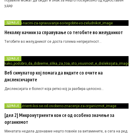
појавиле можат да бидат и знак за нешто посериозно од едноставен
удар
ЗДРАВЈЕ
Неколку начини за справување со тегобите во желудникот
Tегобите во желудникот се доста голема непријатност…
ЗДРАВЈЕ
Веб симулатор кој помага да видите со очите на
дислексичарите
Дислексијата е болест која ретко кој ја разбира целосно…
ЗДРАВЈЕ
[дел 2] Микронутриенти кои се од особено значење за
организмот
Минатата недела дознавме нешто повеќе за витамините, а сега на ред