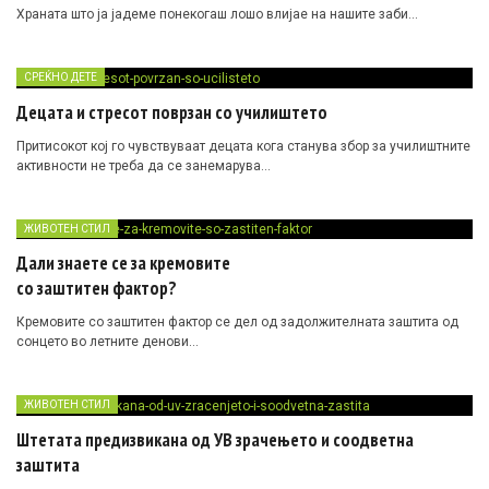
Храната што ја јадеме понекогаш лошо влијае на нашите заби…
СРЕЌНО ДЕТЕ
Децата и стресот поврзан со училиштето
Притисокот кој го чувствуваат децата кога станува збор за училиштните
активности не треба да се занемарува…
ЖИВОТЕН СТИЛ
Дали знаете се за кремовите
со заштитен фактор?
Кремовите со заштитен фактор се дел од задолжителната заштита од
сонцето во летните денови…
ЖИВОТЕН СТИЛ
Штетата предизвикана од УВ зрачењето и соодветна
заштита