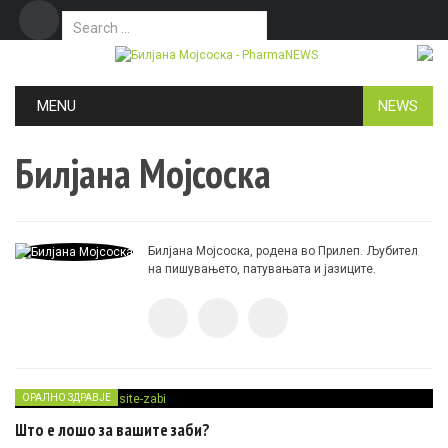
Search for:
Дома
Маркетинг
Контакт
Skip to content
MENU
NEWS
Билјана Мојсоска
Билјана Мојсоска, родена во Прилеп. Љубител
на пишувањето, патувањата и јазиците.
ОРАЛНО ЗДРАВЈЕ
Што е лошо за вашите заби?