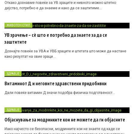
Откако дознавме повеќе за УВ зраците и нивното можно штетно
дејство, потребно е да знаеме и како да се заштитиме…
ЖИВОТЕН СТИЛ
УВ зрачење – сè што е потребно да знаете за да се
заштитите
Дознајте повеќе за УВА и УВБ зраците и штетата што може да настане
како резултат на овие зраци…
ЗДРАВЈЕ
Витаминот Д и неговите здравствени придобивки
Дали повеќе витамин Д значи подобра физичка подготвеност…
ЗДРАВЈЕ
Објаснување за модринките кои не можете да ги објасните
Иако најчесто се безопасни, модринките кои не знаете од каде се