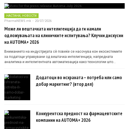
,
НАСТАНИ
НОВОСТИ
PharmaNEWS.mk
-
20/07/2026
Може ли вештачката интелигенција да ги намали
одложувањата на клиничките испитувања? Клучни дискусии
на AUTOMA+ 2026
Вниманието на индустријата сè повеќе се насочува кон екосистемите
за податоци управувани од вештачка интелигенција, напредната
аналитика и интелигентната автоматизација како технологии што
овозможуваат поефикасни клинички истражувања засновани на
докази.
Додатоци во исхраната – потреба или само
добар маркетинг? (втор дел)
Конкурентска предност на фармацевтските
компании на AUTOMA+ 2026