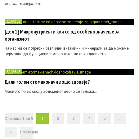
доаѓаат минералите…
ЗДРАВЈЕ
[дел 1] Микронутриенти кои се од особено значење за
организмот
На нас ни се потребни различни витамини и минерали за да можеме
нормално да функционираме во текот на секојдневието…
ЗДРАВЈЕ
Дали голем стомак значи лошо здравје?
Масното ткиво околу абдоменот лесно се таложи…
Страница 1 од 8
1
2
3
4
5
...
»
Последна