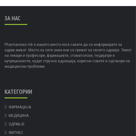
ЗА НАС
Pharmanews.mk е вашето место кога сакате да се информирате за
здрав живот. Место за сите оние кои се грижат за своето здравје. Тимот
на лекари и професори, фармацевти, стоматолози, педијатри и
нутриционисти, нудат стручна едукација, корисни совети и одговори на
медицински проблеми.
КАТЕГОРИИ
ФАРМАЦИЈА
МЕДИЦИНА
ЗДРАВЈЕ
ФИТНЕС