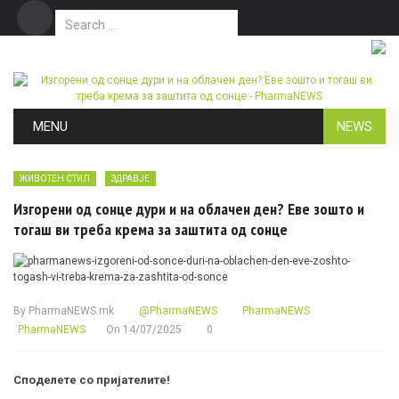
Search for:
Дома
Маркетинг
Контакт
Skip to content
MENU
NEWS
ЖИВОТЕН СТИЛ
ЗДРАВЈЕ
Изгорени од сонце дури и на облачен ден? Еве зошто и
тогаш ви треба крема за заштита од сонце
By
PharmaNEWS.mk
@PharmaNEWS
PharmaNEWS
PharmaNEWS
On
14/07/2025
0
Споделете со пријателите!