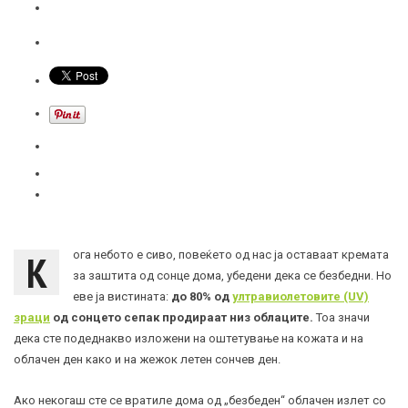
К
ога небото е сиво, повеќето од нас ја оставаат кремата
за заштита од сонце дома, убедени дека се безбедни. Но
еве ја вистината:
до 80% од
ултравиолетовите (UV)
зраци
од сонцето сепак продираат низ облаците.
Тоа значи
дека сте подеднакво изложени на оштетување на кожата и на
облачен ден како и на жежок летен сончев ден.
Ако некогаш сте се вратиле дома од „безбеден“ облачен излет со