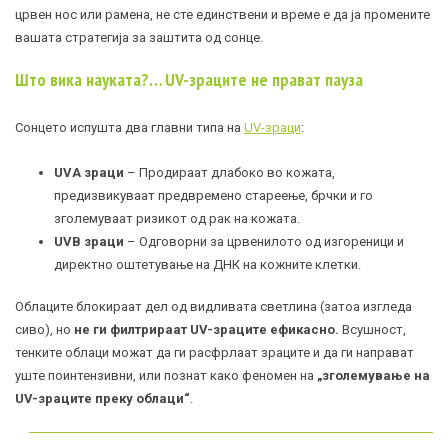
црвен нос или рамена, не сте единствени и време е да ја промените
вашата стратегија за заштита од сонце.
Што вика науката?… UV-зраците не прават пауза
Сонцето испушта два главни типа на
UV-зраци
:
UVA зраци
– Продираат длабоко во кожата,
предизвикуваат предвремено стареење, брчки и го
зголемуваат ризикот од рак на кожата.
UVB зраци
– Одговорни за црвенилото од изгореници и
директно оштетување на ДНК на кожните клетки.
Облаците блокираат дел од видливата светлина (затоа изгледа
сиво), но
не ги филтрираат UV-зраците ефикасно.
Всушност,
тенките облаци можат да ги расфрлаат зраците и да ги направат
уште поинтензивни, или познат како феномен на
„зголемување на
UV-зраците преку облаци“
.