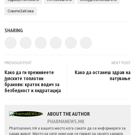
СоветиЗаКожа
SHARING
Post navigation
PREVIOUS POST
NEXT POST
Како да ги преживеете
Како да останеш здрав на
јулските топлотни
патување
бранови: краток водич за
безбедност и хидратација
ABOUT THE AUTHOR
PHARMANEWS.MK
Pharmanews.mk е вашето место кога сакате да се информирате за
здрав живот. Место за сите оние кои се грижат за своето здравје.