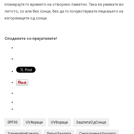
планирајте го времето на отворено паметно. Така ќе уживате во
летото, со или без сонце, без да го почувствувате пецкањето на
изгорениците од сонце.
Споделете со пријателите!
SPF30
UVAзраци
UVBзраци
ЗаштитаОдСонце
ЗдравјеНаКожата
ЛетнаЗаштита
СекојдневнаЗаштита