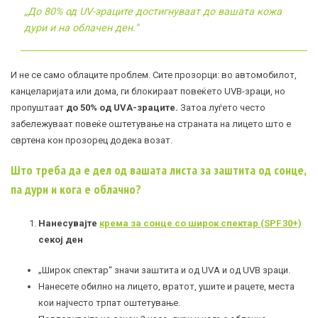
„До 80% од UV-зраците достигнуваат до вашата кожа
дури и на облачен ден.“
И не се само облаците проблем. Сите прозорци: во автомобилот,
канцеларијата или дома, ги блокираат повеќето UVB-зраци, но
пропуштаат
до 50% од UVA-зраците.
Затоа луѓето често
забележуваат повеќе оштетување на страната на лицето што е
свртена кон прозорец додека возат.
Што треба да е дел од в
ашата листа за заштита од сонце,
па дури и кога е облачно?
Нанесувајте
крема за сонце со широк спектар (SPF 30+)
секој ден
„Широк спектар“ значи заштита и од UVA и од UVB зраци.
Нанесете обилно на лицето, вратот, ушите и рацете, места
кои најчесто трпат оштетување.