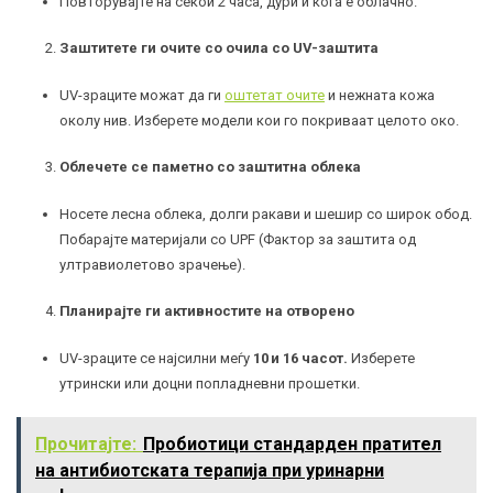
Повторувајте на секои 2 часа, дури и кога е облачно.
Заштитете ги очите со очила со UV-заштита
UV-зраците можат да ги
оштетат очите
и нежната кожа
околу нив. Изберете модели кои го покриваат целото око.
Облечете се паметно со заштитна облека
Носете лесна облека, долги ракави и шешир со широк обод.
Побарајте материјали со UPF (Фактор за заштита од
ултравиолетово зрачење).
Планирајте ги активностите на отворено
UV-зраците се најсилни меѓу
10 и 16 часот.
Изберете
утрински или доцни попладневни прошетки.
Прочитајте:
Пробиотици стандарден пратител
на антибиотската терапија при уринарни