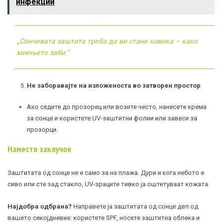
инфекции
„Сончевата заштита треба да ви стане навика – како
миењето заби.“
Не заборавајте на изложеноста во затворен простор
Ако седите до прозорец или возите често, нанесете крема
за сонце и користете UV-заштитни фолии или завеси за
прозорци.
Наместо заклучок
Заштитата од сонце не е само за на плажа. Дури и кога небото е
сиво или сте зад стакло, UV-зраците тивко ја оштетуваат кожата.
Најдобра одбрана?
Направете ја заштитата од сонце дел од
вашето секојдневие: користете SPF, носете заштитна облека и