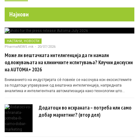
Најнови
,
НАСТАНИ
НОВОСТИ
PharmaNEWS.mk
-
20/07/2026
Може ли вештачката интелигенција да ги намали
одложувањата на клиничките испитувања? Клучни дискусии
на AUTOMA+ 2026
Вниманието на индустријата сè повеќе се насочува кон екосистемите
за податоци управувани од вештачка интелигенција, напредната
аналитика и интелигентната автоматизација како технологии што
овозможуваат поефикасни клинички истражувања засновани на
докази.
Додатоци во исхраната – потреба или само
добар маркетинг? (втор дел)