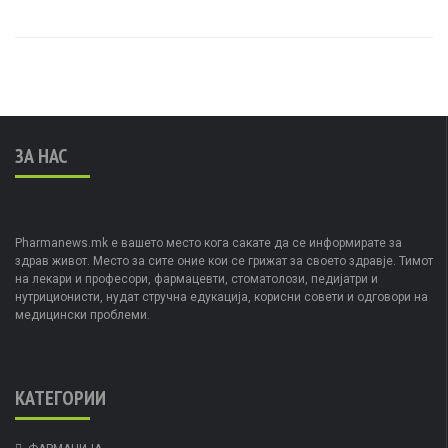
ЗА НАС
Pharmanews.mk е вашето место кога сакате да се информирате за
здрав живот. Место за сите оние кои се грижат за своето здравје. Тимот
на лекари и професори, фармацевти, стоматолози, педијатри и
нутриционисти, нудат стручна едукација, корисни совети и одговори на
медицински проблеми.
КАТЕГОРИИ