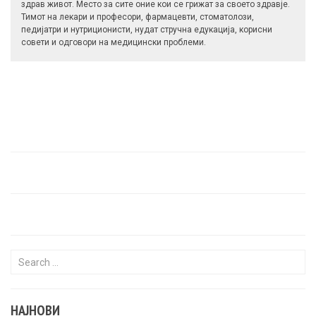
здрав живот. Место за сите оние кои се грижат за своето здравје.
Тимот на лекари и професори, фармацевти, стоматолози,
педијатри и нутриционисти, нудат стручна едукација, корисни
совети и одговори на медицински проблеми.
Search for:
НАЈНОВИ