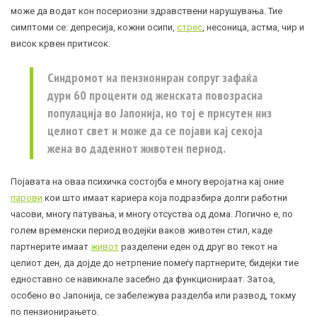
може да водат кон посериозни здравствени нарушувања. Тие
симптоми се: депресија, кожни осипи,
стрес
,
несоница
,
астма
, чир и
висок крвен притисок.
Синдромот на пензиониран сопруг зафаќа
дури 60 проценти од женската повозрасна
популација во Јапонија, но тој е присутен низ
целиот свет и може да се појави кај секоја
жена во дадениот животен период.
Појавата на оваа психичка состојба е многу веројатна кај оние
парови
кои што имаат кариера која подразбира долги работни
часови, многу патувања, и многу отсуства од дома. Логично е, по
голем временски период водејќи ваков животен стил, каде
партнерите имаат
живот
разделени еден од друг во текот на
целиот ден, да дојде до нетрпение помеѓу партнерите, бидејќи тие
едноставно се навикнале засебно да функционираат. Затоа,
особено во Јапонија, се забележува разделба или развод, токму
по пензионирањето.