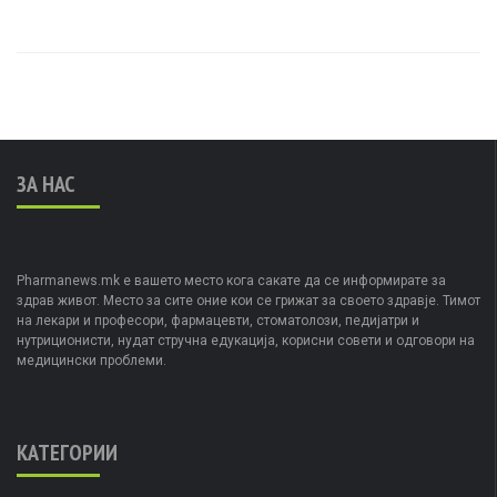
ЗА НАС
Pharmanews.mk е вашето место кога сакате да се информирате за
здрав живот. Место за сите оние кои се грижат за своето здравје. Тимот
на лекари и професори, фармацевти, стоматолози, педијатри и
нутриционисти, нудат стручна едукација, корисни совети и одговори на
медицински проблеми.
КАТЕГОРИИ