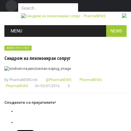
Search for:
Дома
Маркетинг
Контакт
Skip to content
MENU
NEWS
ЖИВОТЕН СТИЛ
Синдром на пензиониран сопруг
By
PharmaNEWS.mk
@PharmaNEWS
PharmaNEWS
PharmaNEWS
On
03/07/2016
0
Споделете со пријателите!