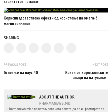
квалитетот на живот
Корисни здравствени ефекти од користење на омега-3
масни киселини
SHARING
Post navigation
PREVIOUS POST
NEXT POST
Готвење на плус 40
Какви се хороскопските
знаци на патување
ABOUT THE AUTHOR
PHARMANEWS.MK
Pharmanews.mk е вашето место кога сакате да се информирате за