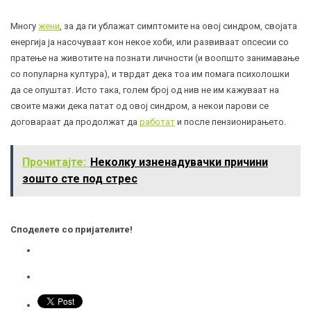
Многу
жени
, за да ги ублажат симптомите на овој синдром, својата
енергија ја насочуваат кон некое хоби, или развиваат опсесии со
пратење на животите на познати личности (и воопшто занимавање
со популарна култура), и тврдат дека тоа им помага психолошки
да се опуштат. Исто така, голем број од нив не им кажуваат на
своите мажи дека патат од овој синдром, а некои парови се
договараат да продолжат да
работат
и после пензионирањето.
Прочитајте:
Неколку изненадувачки причини
зошто сте под стрес
Споделете со пријателите!