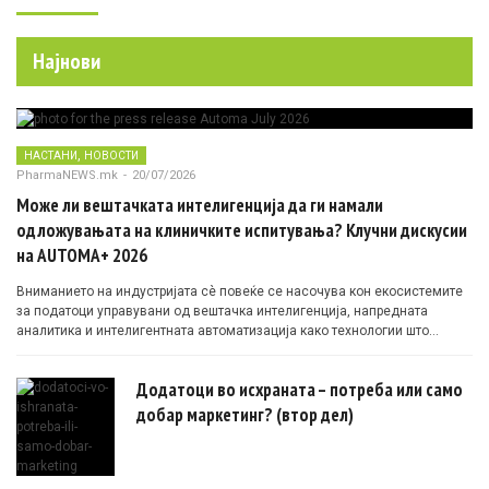
Најнови
,
НАСТАНИ
НОВОСТИ
PharmaNEWS.mk
-
20/07/2026
Може ли вештачката интелигенција да ги намали
одложувањата на клиничките испитувања? Клучни дискусии
на AUTOMA+ 2026
Вниманието на индустријата сè повеќе се насочува кон екосистемите
за податоци управувани од вештачка интелигенција, напредната
аналитика и интелигентната автоматизација како технологии што
овозможуваат поефикасни клинички истражувања засновани на
докази.
Додатоци во исхраната – потреба или само
добар маркетинг? (втор дел)