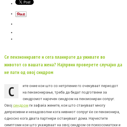
Се пензиониравте и сега планирате да уживате во
животот со вашата жена? Најпрвин проверете случајно да
не пати од овој синдром
С
ите оние кои што со нетрпение го очекуваат периодот
на пензионирање, треба да бидат подготвени за
синдромот наречен синдром на пензиониран сопруг.
Овој
синдром
ги зафаќа жените, кои што стануваат многу
депресивни и незадоволни кога нивниот сопруг ќе се пензионира,
односно кога двата партнери остануваат дома. Најчестите
симптоми кои што укажуваат на овој синдром се психосоматски и