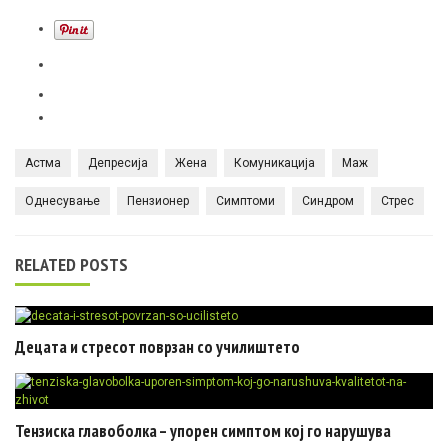
Астма
Депресија
Жена
Комуникација
Маж
Однесување
Пензионер
Симптоми
Синдром
Стрес
RELATED POSTS
Децата и стресот поврзан со училиштето
Тензиска главоболка – упорен симптом кој го нарушува