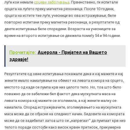
луѓе кои немале
срцеви заболувања
. Првенствено, ги испитале
срцата на луѓето преку магнетна резонанца. После 10 години,
срцата на истите тие луѓе, учесници во ова истражување, биле
повторно испитани преку магнетна резонанца, а резултатите од
двете испитувања биле споредени. Возраста на учесниците за
време на второто испитување се движела помеѓу 54 и 94 години.
Прочитајте:
Ацерола - Пријател на Вашето
здравје!
Резултатите од овие испитувања покажале дека и кај мажите и кај
жените имало намалување на обемот на левата комора на срцето,
местото од каде се пумпа крв низ целото тело. Но, тоа што било
поважно да се забележи бил фактот дека мускулната маса на
левата комора кај мажите се зголемила, а кај жените малку се
намалила. Според истражувачите, зголемувањето на мускулната
маса може да се објасни на следниот начин. Ѕидовите на комората
може да се задебелат затоа што се „напрегаат“ да пумпаат крв низ
телото поради состојби како висок крвен притисок, прекумерна