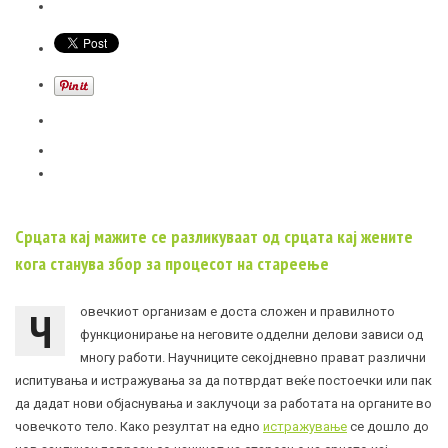
Срцата кај мажите се разликуваат од срцата кај жените
кога станува збор за процесот на стареење
Ч
овечкиот организам е доста сложен и правилното
функционирање на неговите одделни делови зависи од
многу работи. Научниците секојдневно прават различни
испитувања и истражувања за да потврдат веќе постоечки или пак
да дадат нови објаснувања и заклучоци за работата на органите во
човечкото тело. Како резултат на едно
истражување
се дошло до