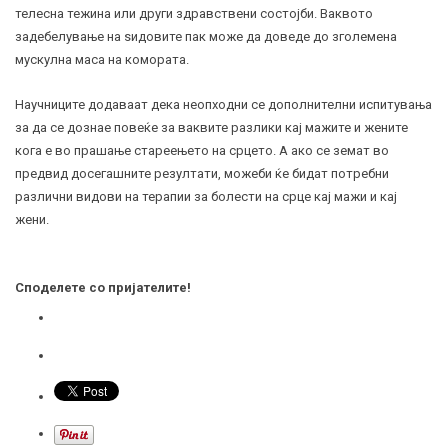
телесна тежина или други здравствени состојби. Ваквото
задебелување на ѕидовите пак може да доведе до зголемена
мускулна маса на комората.
Научниците додаваат дека неопходни се дополнителни испитувања
за да се дознае повеќе за ваквите разлики кај мажите и жените
кога е во прашање стареењето на срцето. А ако се земат во
предвид досегашните резултати, можеби ќе бидат потребни
различни видови на терапии за болести на срце кај мажи и кај
жени.
Споделете со пријателите!