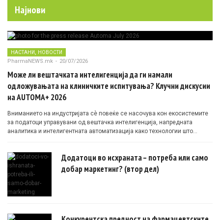
Најнови
,
НАСТАНИ
НОВОСТИ
PharmaNEWS.mk
-
20/07/2026
Може ли вештачката интелигенција да ги намали
одложувањата на клиничките испитувања? Клучни дискусии
на AUTOMA+ 2026
Вниманието на индустријата сè повеќе се насочува кон екосистемите
за податоци управувани од вештачка интелигенција, напредната
аналитика и интелигентната автоматизација како технологии што
овозможуваат поефикасни клинички истражувања засновани на
докази.
Додатоци во исхраната – потреба или само
добар маркетинг? (втор дел)
Конкурентска предност на фармацевтските