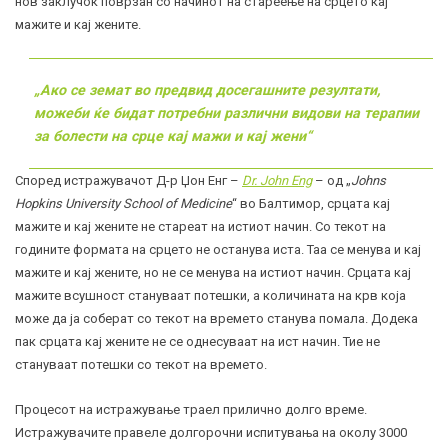
нов заклучок поврзан со начинот на стареење на срцето кај
мажите и кај жените.
„Ако се земат во предвид досегашните резултати,
можеби ќе бидат потребни различни видови на терапии
за болести на срце кај мажи и кај жени“
Според истражувачот Д-р Џон Енг –
Dr. John Eng
– од „
Johns
Hopkins University School of Medicine
“ во Балтимор, срцата кај
мажите и кај жените не стареат на истиот начин. Со текот на
годините формата на срцето не останува иста. Таа се менува и кај
мажите и кај жените, но не се менува на истиот начин. Срцата кај
мажите всушност стануваат потешки, а количината на крв која
може да ја соберат со текот на времето станува помала. Додека
пак срцата кај жените не се однесуваат на ист начин. Тие не
стануваат потешки со текот на времето.
Процесот на истражување траел прилично долго време.
Истражувачите правеле долгорочни испитувања на околу 3000