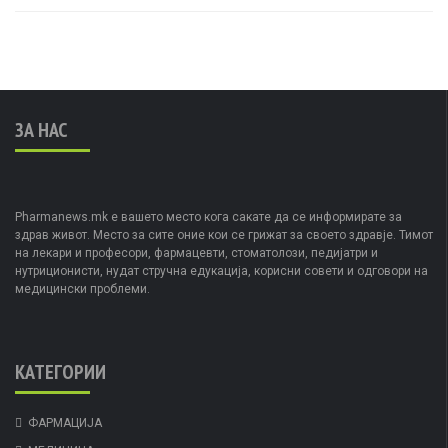
ЗА НАС
Pharmanews.mk е вашето место кога сакате да се информирате за
здрав живот. Место за сите оние кои се грижат за своето здравје. Тимот
на лекари и професори, фармацевти, стоматолози, педијатри и
нутриционисти, нудат стручна едукација, корисни совети и одговори на
медицински проблеми.
КАТЕГОРИИ
ФАРМАЦИЈА