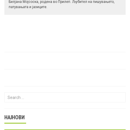
Билјана Мојсоска, родена во Прилеп. Љубител на пишувањето,
патувањата и јазиците.
Search for:
НАЈНОВИ