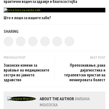
практичен водич за здравје и благосостојба
Што е лошо за вашите заби?
SHARING
Post navigation
PREVIOUS POST
NEXT POST
Законски измени за
Препознавање, рана
враќање на медицинските
дијагностика и
сестри во јавното
терапевтски пристап на
здравство
мениеровата болест
ABOUT THE AUTHOR
БИЛЈАНА
МОЈСОСКА