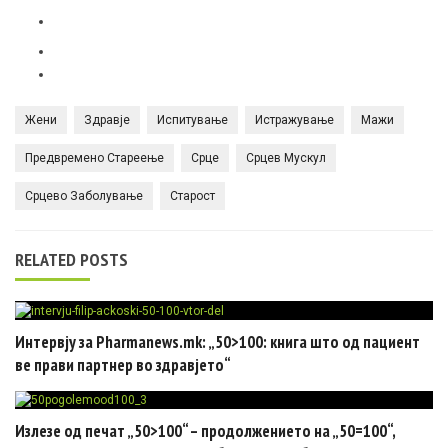
Жени
Здравје
Испитување
Истражување
Мажи
Предвремено Стареење
Срце
Срцев Мускул
Срцево Заболување
Старост
RELATED POSTS
Интервју за Pharmanews.mk: „50>100: книга што од пациент
ве прави партнер во здравјето“
Излезе од печат „50>100“ – продолжението на „50=100“,