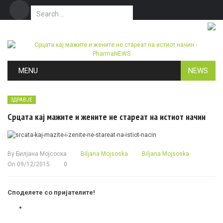
Search for:
Дома
Маркетинг
Контакт
Skip to content
MENU
NEWS
ЗДРАВЈЕ
Срцата кај мажите и жените не стареат на истиот начин
By
Билјана Мојсоска
Biljana Mojsoska
Biljana Mojsoska
On
09/12/2015
0
Споделете со пријателите!