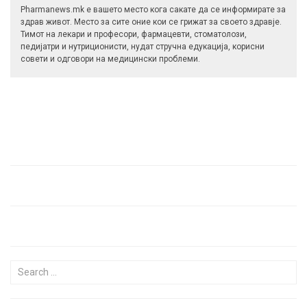
Pharmanews.mk е вашето место кога сакате да се информирате за
здрав живот. Место за сите оние кои се грижат за своето здравје.
Тимот на лекари и професори, фармацевти, стоматолози,
педијатри и нутриционисти, нудат стручна едукација, корисни
совети и одговори на медицински проблеми.
Search for: