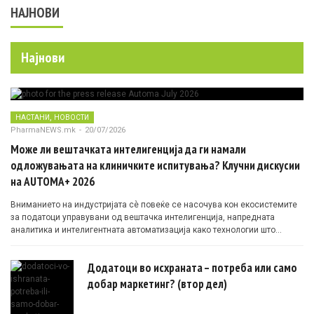
НАЈНОВИ
Најнови
,
НАСТАНИ
НОВОСТИ
PharmaNEWS.mk
-
20/07/2026
Може ли вештачката интелигенција да ги намали
одложувањата на клиничките испитувања? Клучни дискусии
на AUTOMA+ 2026
Вниманието на индустријата сè повеќе се насочува кон екосистемите
за податоци управувани од вештачка интелигенција, напредната
аналитика и интелигентната автоматизација како технологии што
овозможуваат поефикасни клинички истражувања засновани на
докази.
Додатоци во исхраната – потреба или само
добар маркетинг? (втор дел)