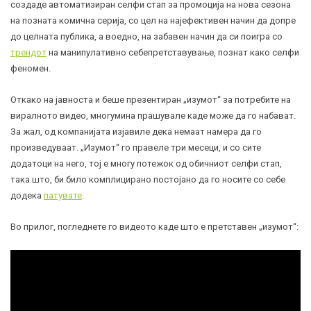
создаде автоматизиран селфи стап за промоција на нова сезона
на позната комична серија, со цел на најефективен начин да допре
до целната публика, а воедно, на забавен начин да си поигра со
трендот
на манипулативно себепретставување, познат како селфи
феномен.
Откако на јавноста и беше презентиран „изумот“ за потребите на
виралното видео, многумина прашувале каде може да го набават.
За жал, од компанијата изјавиле дека немаат намера да го
произведуваат. „Изумот“ го правеле три месеци, и со сите
додатоци на него, тој е многу потежок од обичниот селфи стап,
така што, би било комплицирано постојано да го носите со себе
додека
патувате
.
Во прилог, погледнете го видеото каде што е претставен „изумот“: