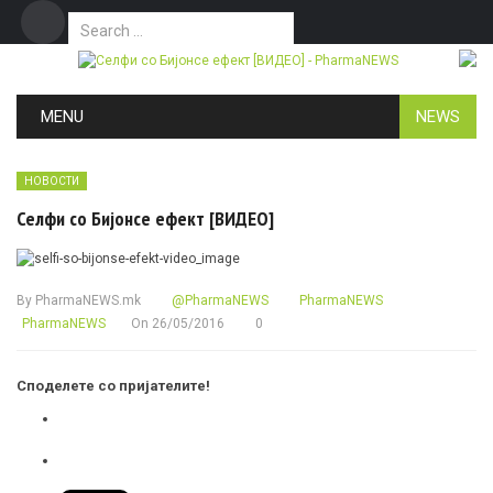
Search for:
Дома
Маркетинг
Контакт
Skip to content
MENU
NEWS
НОВОСТИ
Селфи со Бијонсе ефект [ВИДЕО]
By
PharmaNEWS.mk
@PharmaNEWS
PharmaNEWS
PharmaNEWS
On
26/05/2016
0
Споделете со пријателите!