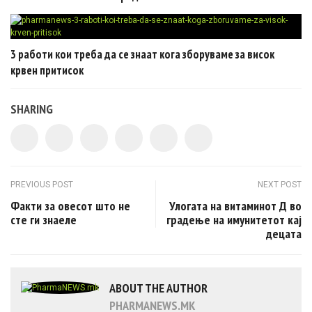
3 работи кои треба да се знаат кога зборуваме за висок
крвен притисок
SHARING
Post navigation
PREVIOUS POST
NEXT POST
Факти за овесот што не
Улогата на витаминот Д во
сте ги знаеле
градење на имунитетот кај
децата
ABOUT THE AUTHOR
PHARMANEWS.MK