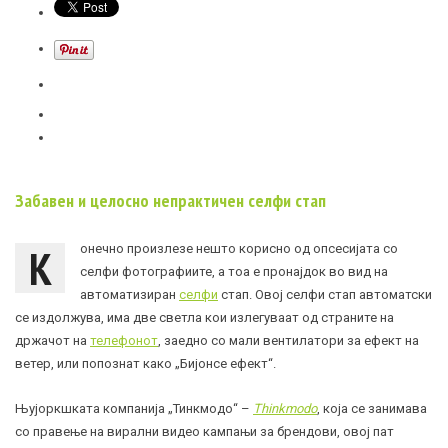
Забавен и целосно непрактичен селфи стап
К
онечно произлезе нешто корисно од опсесијата со
селфи фотографиите, а тоа е пронајдок во вид на
автоматизиран
селфи
стап. Овој селфи стап автоматски
се издолжува, има две светла кои излегуваат од страните на
држачот на
телефонот
, заедно со мали вентилатори за ефект на
ветер, или попознат како „Бијонсе ефект“.
Њујоркшката компанија „Тинкмодо“ –
Thinkmodo
, која се занимава
со правење на вирални видео кампањи за брендови, овој пат