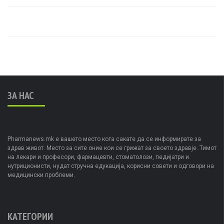
ЗА НАС
Pharmanews.mk е вашето место кога сакате да се информирате за
здрав живот. Место за сите оние кои се грижат за своето здравје. Тимот
на лекари и професори, фармацевти, стоматолози, педијатри и
нутриционисти, нудат стручна едукација, корисни совети и одговори на
медицински проблеми.
КАТЕГОРИИ