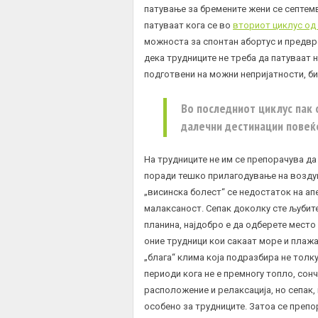
патување за бремените жени се септемв
патуваат кога се во
вториот циклус од
можноста за спонтан абортус и предвр
дека трудниците не треба да патуваат 
подготвени на можни непријатности, би
Во последниот циклус пак 
далечни дестинации повеќ
На трудниците не им се препорачува д
поради тешко прилагодување на возду
„висинска болест“ се недостаток на ап
малаксаност. Сепак доколку сте љубите
планина, најдобро е да одберете место
оние трудници кои сакаат море и плажа
„блага“ клима која подразбира не толку
периоди кога не е премногу топло, сон
расположение и релаксација, но сепак,
особено за трудниците. Затоа се препо