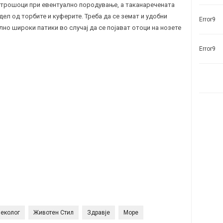
те трошоци при евентуално породување, а таканаречената
дел од торбите и куферите. Треба да се земат и удобни
Error9
лно широки патики во случај да се појават отоци на нозете
Error9
неколог
Животен Стил
Здравје
Море