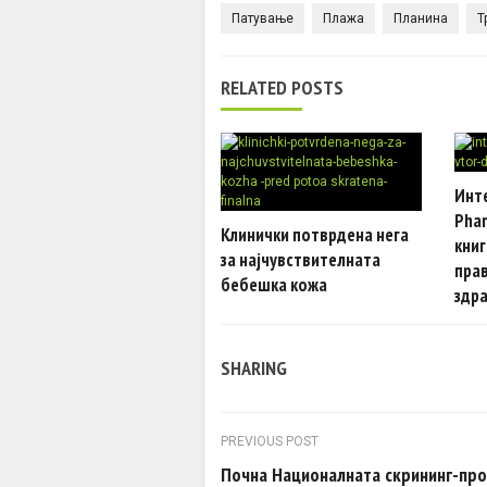
Патување
Плажа
Планина
Т
RELATED POSTS
Инте
Phar
Клинички потврдена нега
книг
за најчувствителната
прав
бебешка кожа
здра
SHARING
Post navigation
PREVIOUS POST
Почна Националната скрининг-пр