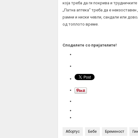
која треба да ги покрива и труднички
„Патна аптека“ треба да е неизоставен 
рамни и ниски чевли, сандали или дово
од топлото време.
Споделете со пријателите!
Абортус
Бебе
Бременост
Ги