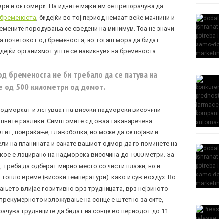
ри и октомври. На идните мајки им се препорачува да
 бременоста
, бидејќи во тој период немаат веќе мачнини и
емените породувања се сведени на минимум. Тоа не значи
на почетокот од бременоста, но тогаш мора да бидат
дејќи организмот уште се навикнува на бременоста.
од бременоста не би требало да се патува на
е од 500 километри од домот.
а одмораат и летуваат на високи надморски височини
шните разлики. Симптомите од оваа таканаречена
етит, повраќање, главоболка, но може да се појави и
ли на планината и сакате вашиот одмор да го поминете на
 кое е лоцирано на надморска височина до 1000 метри. За
, треба да одберат мирно место со чисти плажи, но и
 топло време (високи температури), како и сув воздух. Во
чањето влијае позитивно врз трудницата, врз нејзиното
 прекумерното изложување на сонце е штетно за сите,
рачува трудниците да бидат на сонце во периодот до 11