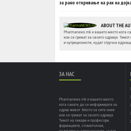
за рано откривање на рак на дојк
ABOUT THE A
Pharmanews.mk е вашето место кога са
кои се грижат за своето здравје. Тимот
и нутриционисти, нудат стручна едукац
ЗА НАС
Pharmanews.mk е вашето место
кога сакате да се информирате за
здрав живот. Место за сите оние
кои се грижат за своето здравје.
Тимот на лекари и професори,
фармацевти, стоматолози,
педијатри и нутриционисти, нудат