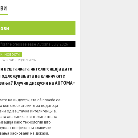
ОВИ
нови
,
НИ
НОВОСТИ
NEWS.mk
-
20/07/2026
и вештачката интелигенција да ги
 одложувањата на клиничките
вања? Клучни дискусии на AUTOMA+
ето на индустријата сè повеќе се
а кон екосистемите за податоци
ани од вештачка интелигенција,
ата аналитика и интелигентната
изација како технологии што
уваат поефикасни клинички
вања засновани на докази.