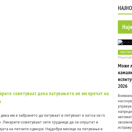
НАЈН
Нај
НАСТА
Pharma
Може л
намали
испиту
2026
карите советуваат дека патувањето не им пречат на
Внимани
а
насочув
управув
напредн
дека им е забрането да патуваат и летуваат и затоа си го
автомат
 Лекарите советуваат сите трудници да се опуштат и
овозмож
истражу
јата на летните одмори. Најдобри месеци за летување и