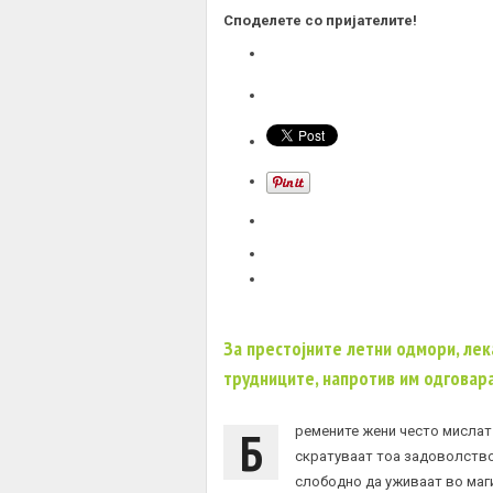
Споделете со пријателите!
За престојните летни одмори, ле
трудниците, напротив им одговар
Б
ремените жени често мислат 
скратуваат тоа задоволство.
слободно да уживаат во маги