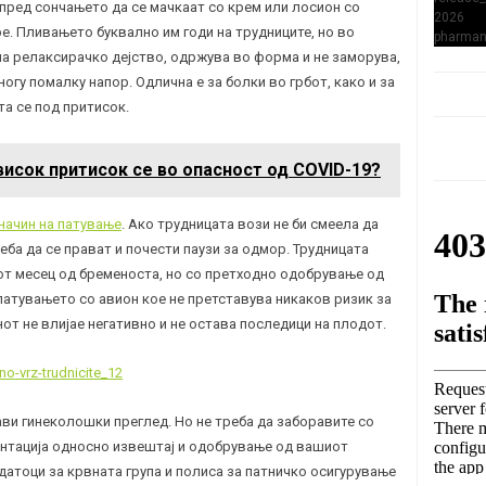
и пред сончањето да се мачкаат со крем или лосион со
е. Пливањето буквално им годи на трудниците, но во
ма релаксирачко дејство, одржува во форма и не заморува,
огу помалку напор. Одлична е за болки во грбот, како и за
та се под притисок.
висок притисок се во опасност од COVID-19?
начин на патување
. Ако трудницата вози не би смеела да
еба да се прават и почести паузи за одмор. Трудницата
иот месец од бременоста, но со претходно одобрување од
 патувањето со авион кое не претставува никаков ризик за
от не влијае негативно и не остава последици на плодот.
ави гинеколошки преглед. Но не треба да заборавите со
ментација односно извештај и одобрување од вашиот
датоци за крвната група и полиса за патничко осигурување