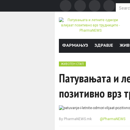
Search f
Skip to content
ФАРМАЊУЗ
ЗДРАВЈЕ
ЖИВ
ЖИВОТЕН СТИЛ
Патувањата и л
позитивно врз 
By
PharmaNEWS.mk
@PharmaNEWS