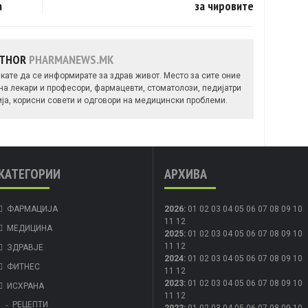
а
за чировите
UTHOR
PHARMANEWS.MK
кате да се информирате за здрав живот. Место за сите оние
 на лекари и професори, фармацевти, стоматолози, педијатри
ија, корисни совети и одговори на медицински проблеми.
КАТЕГОРИИ
АРХИВА
ФАРМАЦИЈА
2026
:
01
02
03
04
05
06
07
08
09
10
11
12
МЕДИЦИНА
2025
:
01
02
03
04
05
06
07
08
09
10
11
12
ЗДРАВЈЕ
2024
:
01
02
03
04
05
06
07
08
09
10
ФИТНЕС
11
12
2023
:
01
02
03
04
05
06
07
08
09
10
ИСХРАНА
11
12
РЕЦЕПТИ
2022
:
01
02
03
04
05
06
07
08
09
10