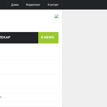
Дома
Маркетинг
Контакт
ЛЕКАР
0
NEWS
or: