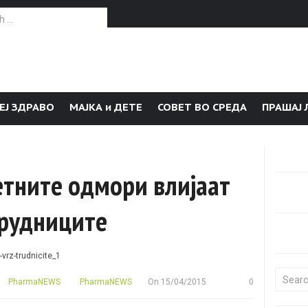
or:
ЕЈ ЗДРАВО
МАЈКА и ДЕТЕ
СОВЕТ ВО СРЕДА
ПРАШАЈ 
етните одмори влијаат
трудниците
Search f
PharmaNEWS
PharmaNEWS
On
15/04/2015
0