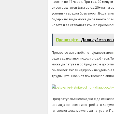
часот и по 17 часот. При тоа, 20 минут
висок заштитен фактор од 20+ па нагор
услови на уредна бременост. Водата и
бидејќи во вода може да се вежба со мн
нозете и за стапалата кои во бременос
Прочитајте:
Дали луѓето со 
Превоз со автомобил е наједноставен
седи зад воланот подолго од 6 часа. Тр
може да патува и со брод ако е до 5-т
гинеколог. Сепак најбрзо и најудобно е
трудниците. Нискиот притисок во авион
Пред патување неопходно е да се напр
вас да ја понесете и потребната доку
гинеколог дека можете да патувате. По