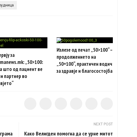
рудница
Излезе од печат „50>100“ –
рвју за
продолжението на
manews.mk: „50>100:
„50=100“, практичен водич
а што од пациент ве
за здравје и благосостојба
и партнер во
вјето“
NEXT POST
ограма
Како Велигден помогна да се урне митот