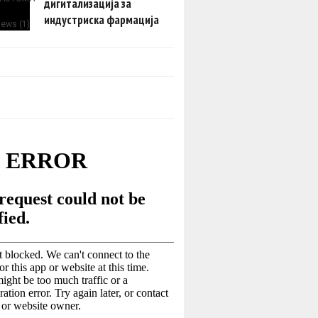
дигитализација за
индустриска фармација