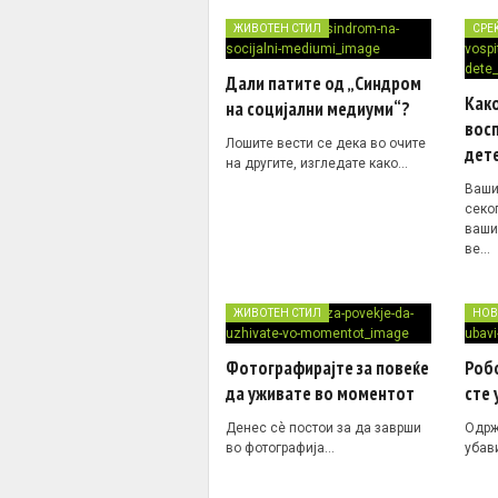
ЖИВОТЕН СТИЛ
СРЕ
Дали патите од „Синдром
Како
на социјални медиуми“?
вос
Лошите вести се дека во очите
дет
на другите, изгледате како…
Ваши
секо
ваши
ве…
ЖИВОТЕН СТИЛ
НОВ
Фотографирајте за повеќе
Роб
да уживате во моментот
сте 
Денес сè постои за да заврши
Одрж
во фотографија…
убав