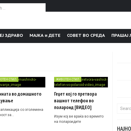
or:
ЕЈ ЗДРАВО
МАЈКА и ДЕТЕ
СОВЕТ ВО СРЕДА
ПРАШАЈ 
ОТЕН СТИЛ
ЖИВОТЕН СТИЛ
ината во домашното
Геџет кој го претвора
дување
вашиот телефон во
полароид [ВИДЕО]
Search f
 апликација со зголемена
ност за…
Изум кој ве враќа во времето
на полароидите
НАЈН