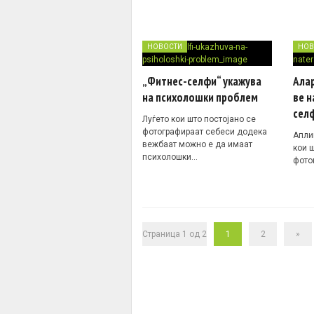
НОВОСТИ
НОВ
„Фитнес-селфи“ укажува
Алар
на психолошки проблем
ве н
сел
Луѓето кои што постојано се
фотографираат себеси додека
Апли
вежбаат можно е да имаат
кои 
психолошки…
фото
Страница 1 од 2
1
2
»