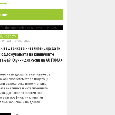
нови
,
НИ
НОВОСТИ
NEWS.mk
-
20/07/2026
и вештачката интелигенција да ги
 одложувањата на клиничките
вања? Клучни дискусии на AUTOMA+
ето на индустријата сè повеќе се
а кон екосистемите за податоци
ани од вештачка интелигенција,
ата аналитика и интелигентната
изација како технологии што
уваат поефикасни клинички
вања засновани на докази.