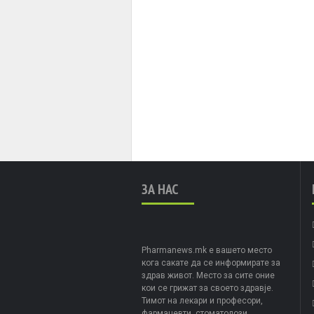
ЗА НАС
Pharmanews.mk е вашето место
кога сакате да се информирате за
здрав живот. Место за сите оние
кои се грижат за своето здравје.
Тимот на лекари и професори,
фармацевти, стоматолози,