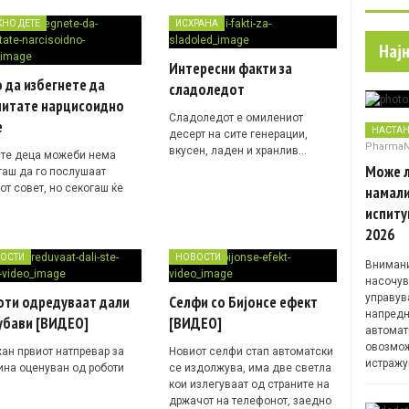
ЌНО ДЕТЕ
ИСХРАНА
Нај
Интересни факти за
 да избегнете да
сладоледот
питате нарцисоидно
Сладоледот е омилениот
е
НАСТА
десерт на сите генерации,
Pharma
вкусен, ладен и хранлив…
те деца можеби нема
Може л
гаш да го послушаат
от совет, но секогаш ќе
намали
испиту
2026
ОСТИ
НОВОСТИ
Внимани
насочув
управув
оти одредуваат дали
Селфи со Бијонсе ефект
напредн
убави [ВИДЕО]
[ВИДЕО]
автомат
овозмож
ан првиот натпревар за
Новиот селфи стап автоматски
истражу
ина оценуван од роботи
се издолжува, има две светла
кои излегуваат од страните на
држачот на телефонот, заедно