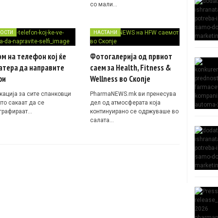
со мали…
ОСТИ
НАСТАНИ
м на телефон кој ќе
Фотогалерија од првиот
атера да направите
саем за Health, Fitness &
фи
Wellness во Скопје
кација за сите спанковци
PharmaNEWS.mk ви пренесува
што сакаат да се
дел од атмосферата која
графираат…
континуирано се одржуваше во
салата…