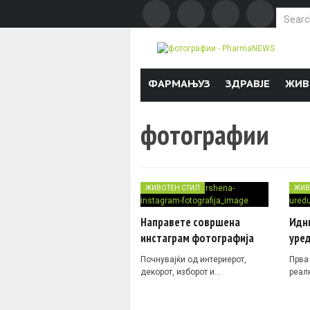
Search f
Skip to content
ФАРМАЊУЗ
ЗДРАВЈЕ
ЖИВ
фотографии
ЖИВОТЕН СТИЛ
ЖИВ
Направете совршена
Идн
инстаграм фотографија
уре
Почнувајќи од интериерот,
Прва
декорот, изборот и…
реал