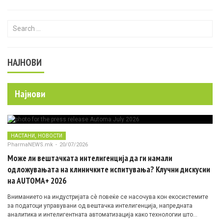
Search for:
НАЈНОВИ
Најнови
,
НАСТАНИ
НОВОСТИ
PharmaNEWS.mk
-
20/07/2026
Може ли вештачката интелигенција да ги намали
одложувањата на клиничките испитувања? Клучни дискусии
на AUTOMA+ 2026
Вниманието на индустријата сè повеќе се насочува кон екосистемите
за податоци управувани од вештачка интелигенција, напредната
аналитика и интелигентната автоматизација како технологии што