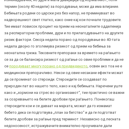
термин (околу 40 недели) за породување, може да има влијание.
Бебињата родени со царски рез без напор, не преминуваат во
надворешниот свет глатко, како оние кај кои почнале трудовите.
Тие имаат повисок процент на прием на неонаталните одделенија
за респираторни проблеми, дури и по прилагодувањето на другите
ризик фактори. Секоја недела порано од породување во 40-тата
недела двојно го зголемува ризикот од прием на бебиња за
неонатална грижа. Тековните препораки за времето на раѓањето
се за да се балансира ризикот од раѓање со овие проблеми и да не
се
породуваат многу порано од предвиденото
, освен ако тоа не е
медицински препорачливо. Некои од овие несакани ефекти можат
да се променат со стероиди. Стероидите се создаваат по
природен пат во нашето тело, како и кај бебињата. Наречени уште
како и „хормони на стрес во организамот“, тие практично се важни
за созревањето на белите дробови при раѓањето. Понекогаш
стероидите кои и се даваат на мајката, можат да го измамат
бебето дека се подготвува „план за бегство“ и да ги подготват
белите дробови за раѓање пред терминот. Независно од лесната
недоносеност, истражувачите внимателно проучивале дали