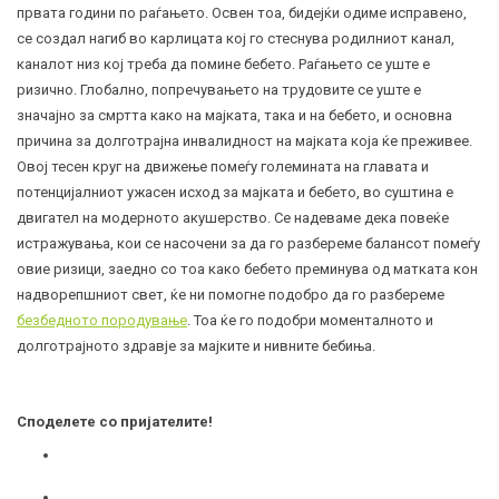
првата години по раѓањето. Освен тоа, бидејќи одиме исправено,
се создал нагиб во карлицата кој го стеснува родилниот канал,
каналот низ кој треба да помине бебето. Раѓањето се уште е
ризично. Глобално, попречувањето на трудовите се уште е
значајно за смртта како на мајката, така и на бебето, и основна
причина за долготрајна инвалидност на мајката која ќе преживее.
Овој тесен круг на движење помеѓу големината на главата и
потенцијалниот ужасен исход за мајката и бебето, во суштина е
двигател на модерното акушерство. Се надеваме дека повеќе
истражувања, кои се насочени за да го разбереме балансот помеѓу
овие ризици, заедно со тоа како бебето преминува од матката кон
надворепшниот свет, ќе ни помогне подобро да го разбереме
безбедното породување
. Тоа ќе го подобри моменталното и
долготрајното здравје за мајките и нивните бебиња.
Споделете со пријателите!