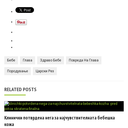
Бебе
Глава
Здраво Бебе
Повреда На Глава
Породување
Царски Рез
RELATED POSTS
Клинички потврдена нега за најчувствителната бебешка
кожа