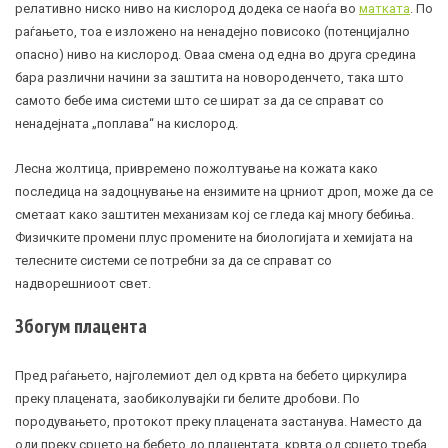
релативно ниско ниво на кислород додека се наоѓа во
матката
. По
раѓањето, тоа е изложено на ненадејно повисоко (потенцијално
опасно) ниво на кислород. Оваа смена од една во друга средина
бара различни начини за заштита на новороденчето, така што
самото бебе има системи што се шират за да се справат со
ненадејната „поплава“ на кислород.
Лесна
жолтица
, привремено пожолтување на кожата како
последица на задоцнување на ензимите на црниот дроп, може да се
сметаат како заштитен механизам кој се гледа кај многу бебиња.
Физичките промени плус промените на биологијата и хемијата на
телесните системи се потребни за да се справат со
надворешниоот свет.
Збогум плацента
Пред раѓањето, најголемиот дел од крвта на бебето циркулира
преку плацената, заобиколувајќи ги белите дробови. По
породувањето, протокот преку плацената застанува. Наместо да
оди преку срцето на бебето до плацентата, крвта од срцето треба