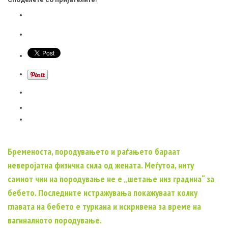
Бременоста, породувањето и раѓањето бараат
неверојатна физичка сила од жената. Меѓутоа, ниту
самиот чин на породување не е „шетање низ градина“ за
бебето. Последните истражувања покажуваат колку
главата на бебето е туркана и искривена за време на
вагиналното породување.