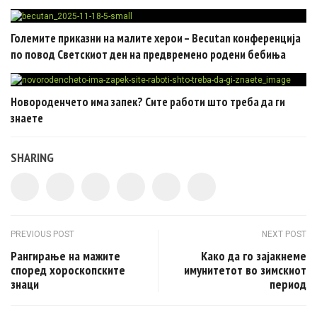
Големите приказни на малите херои – Becutan конференција
по повод Светскиот ден на предвремено родени бебиња
Новороденчето има запек? Сите работи што треба да ги
знаете
SHARING
Post navigation
PREVIOUS POST
NEXT POST
Рангирање на мажите
Како да го зајакнеме
според хороскопските
имунитетот во зимскиот
знаци
период