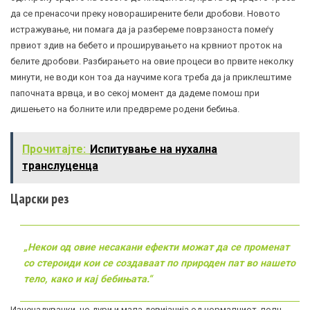
да се пренасочи преку новораширените бели дробови. Новото
истражување, ни помага да ја разбереме поврзаноста помеѓу
првиот здив на бебето и проширувањето на крвниот проток на
белите дробови. Разбирањето на овие процеси во првите неколку
минути, не води кон тоа да научиме кога треба да ја приклештиме
папочната врвца, и во секој момент да дадеме помош при
дишењето на болните или предвреме родени бебиња.
Прочитајте:
Испитување на нухална
транслуценца
Царски рез
„Некои од овие несакани ефекти можат да се променат
со стероиди кои се создаваат по природен пат во нашето
тело, како и кај бебињата.“
Изненадувачки, но дури и мала девијација од нормалниот, полн