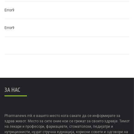
Error9
Error9
ЗА НАС
Pharmanews.mk е вашето место кога сакате да се информирате за
здрав живот. Место за сите оние кои се грижат за своето здравје. Тимот
на лекари и професори, фармацевти, стоматолози, педијатри и
нутриционисти, нудат стручна едукација, корисни совети и одговори на