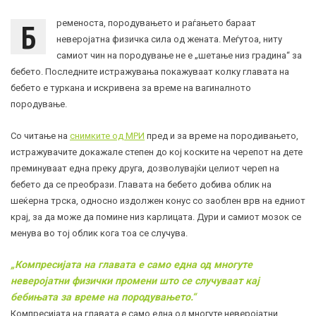
Б
ременоста, породувањето и раѓањето бараат
неверојатна физичка сила од жената. Меѓутоа, ниту
самиот чин на породување не е „шетање низ градина“ за
бебето. Последните истражувања покажуваат колку главата на
бебето е туркана и искривена за време на вагиналното
породување.
Со читање на
снимките од МРИ
пред и за време на породивањето,
истражувачите докажале степен до кој коските на черепот на дете
преминуваат една преку друга, дозволувајќи целиот череп на
бебето да се преобрази. Главата на бебето добива облик на
шеќерна трска, односно издолжен конус со заоблен врв на едниот
крај, за да може да помине низ карлицата. Дури и самиот мозок се
менува во тој облик кога тоа се случува.
„Компресијата на главата е само една од многуте
неверојатни физички промени што се случуваат кај
бебињата за време на породувањето.“
Компресијата на главата е само една од многуте неверојатни