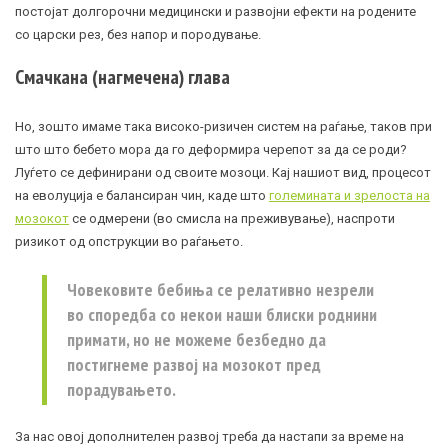
постојат долгорочни медицински и развојни ефекти на родените
со царски рез, без напор и породување.
Смачкана (нагмечена) глава
Но, зошто имаме така високо-ризичен систем на раѓање, таков при
што што бебето мора да го деформира черепот за да се роди?
Луѓето се дефинирани од своите мозоци. Кај нашиот вид, процесот
на еволуција е балансиран чин, каде што
големината и зрелоста на
мозокот
се одмерени (во смисла на преживување), наспроти
ризикот од опструкции во раѓањето.
Човековите бебиња се релативно незрели
во споредба со некои наши блиски роднини
примати, но не можеме безбедно да
постигнеме развој на мозокот пред
порадувањето.
За нас овој дополнителен развој треба да настапи за време на