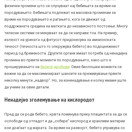
физички промени што се случуваат кај бебињата за време на
породувањето. Бебињата подлежат на масовна променам за
време на породувањето и раѓањето, кога се движат од
поддржаната средина на матката до независното постоење. Многу
телесни системи се менуваат за да се направи тоа. На пример,
излезот на урината од фетусот придонесува за амнионската
течност (течноста што го опкружува бебето) во подоцнежниот
период од бременоста. Другите органи имаат потреба од ненадејна
промена во првите моменти по породувањето, како што е
проширувањето на
белите дробови
. Овие биолошки моменти се
важни за да се максимизираат шансите за преживување првите
неколку минути „надвор“. Но, за изненадување е колку имаме уште
да учиме за овие детали.
Ненадејно зголемување на кислородот
Пред да се роди бебето, крвта поминува преку плацентата за да се
ослободи од отпадот и да „собере“ кислород и хранливи материи
кои доаѓаат од мајката. За време на развојот, бебето управува со