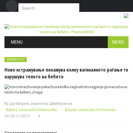
Search for:
Дома
Маркетинг
Контакт
Skip to content
MENU
NEWS
БРЕМЕНОСТ
Ново истражување покажува колку вагиналното раѓање го
нарушува телото на бебето
By
Д-р Билјана Јованоска Димитровска
Biljana Jovanoska Dimitrovska
Biljana Jovanoska Dimitrovska
On
25/11/2019
0
Споделете со пријателите!