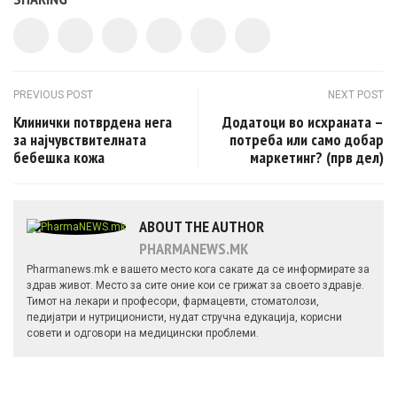
Post navigation
PREVIOUS POST
NEXT POST
Клинички потврдена нега
Додатоци во исхраната –
за најчувствителната
потреба или само добар
бебешка кожа
маркетинг? (прв дел)
ABOUT THE AUTHOR
PHARMANEWS.MK
Pharmanews.mk е вашето место кога сакате да се информирате за
здрав живот. Место за сите оние кои се грижат за своето здравје.
Тимот на лекари и професори, фармацевти, стоматолози,
педијатри и нутриционисти, нудат стручна едукација, корисни
совети и одговори на медицински проблеми.