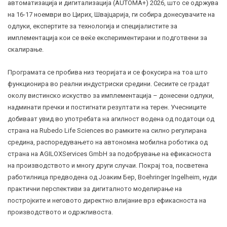
автоматизација и дигитализација (AUTOMA+) 2026, што се одржува
на 16-17 ноември во Цирих, Швајцарија, ги собира донесувачите на
одлуки, експертите за технологија и специјалистите за
имплементација кои се веќе експериментирани и подготвени за
скалирање.
Програмата се пробива низ теоријата и се фокусира на тоа што
функционира во реални индустриски средини. Сесиите се градат
околу вистинско искуство за имплементација – донесени одлуки,
надминати пречки и постигнати резултати на терен. Учесниците
добиваат увид во употребата на агилност водена од податоци од
страна на Rubedo Life Sciences во рамките на силно регулирана
средина, распоредувањето на автономна мобилна роботика од
страна на AGILOXServices GmbH за подобрување на ефикасноста
на производството и многу други случаи. Покрај тоа, посветена
работилница предводена од Јоаким Бер, Boehringer Ingelheim, нуди
практични перспективи за дигиталното моделирање на
постројките и неговото директно влијание врз ефикасноста на
производството и одржливоста.