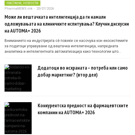
,
НАСТАНИ
НОВОСТИ
PharmaNEWS.mk
-
20/07/2026
Може ли вештачката интелигенција да ги намали
одложувањата на клиничките испитувања? Клучни дискусии
на AUTOMA+ 2026
Вниманието на индустријата сè повеќе се насочува кон екосистемите
за податоци управувани од вештачка интелигенција, напредната
аналитика и интелигентната автоматизација како технологии што
овозможуваат поефикасни клинички истражувања засновани на
докази.
Додатоци во исхраната – потреба или само
добар маркетинг? (втор дел)
Конкурентска предност на фармацевтските
компании на AUTOMA+ 2026