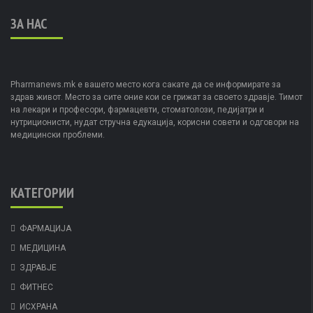
ЗА НАС
Pharmanews.mk е вашето место кога сакате да се информирате за
здрав живот. Место за сите оние кои се грижат за своето здравје. Тимот
на лекари и професори, фармацевти, стоматолози, педијатри и
нутриционисти, нудат стручна едукација, корисни совети и одговори на
медицински проблеми.
КАТЕГОРИИ
ФАРМАЦИЈА
МЕДИЦИНА
ЗДРАВЈЕ
ФИТНЕС
ИСХРАНА