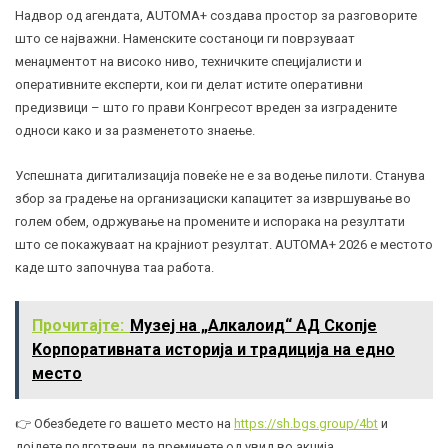
Надвор од агендата, AUTOMA+ создава простор за разговорите
што се најважни. Наменските состаноци ги поврзуваат
менаџментот на високо ниво, техничките специјалисти и
оперативните експерти, кои ги делат истите оперативни
предизвици – што го прави Конгресот вреден за изградените
односи како и за разменетото знаење.
Успешната дигитализација повеќе не е за водење пилоти. Станува
збор за градење на организациски капацитет за извршување во
голем обем, одржување на промените и испорака на резултати
што се покажуваат на крајниот резултат. AUTOMA+ 2026 е местото
каде што започнува таа работа.
Прочитајте:
Музеј на „Алкалоид“ АД Скопје
Kорпоративната историја и традиција на едно
место
👉 Обезбедете го вашето место на
https://sh.bgs.group/4bt
и
дојдете подготвени да преминете од увид во акција.