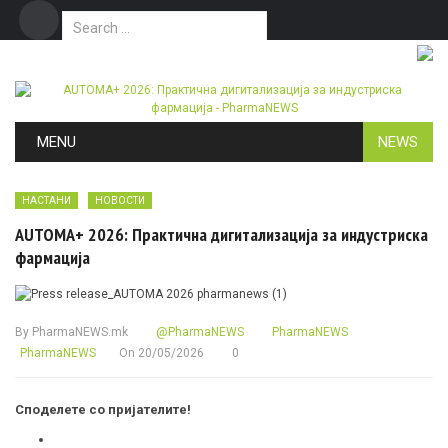
Search for:
Дома
Маркетинг
Контакт
Skip to content
MENU
NEWS
НАСТАНИ
НОВОСТИ
AUTOMA+ 2026: Практична дигитализација за индустриска
фармација
By
PharmaNEWS.mk
@PharmaNEWS
PharmaNEWS
PharmaNEWS
On
20/05/2026
0
Споделете со пријателите!