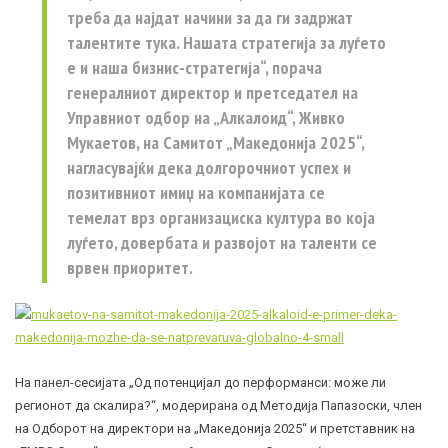
треба да најдат начини за да ги задржат
талентите тука. Нашата стратегија за луѓето
е и наша бизнис-стратегија“, порача
генералниот директор и претседател на
Управниот одбор на „Алкалоид“, Живко
Мукаетов, на Самитот „Македонија 2025“,
нагласувајќи дека долгорочниот успех и
позитивниот имиџ на компанијата се
темелат врз организациска култура во која
луѓето, довербата и развојот на таленти се
врвен приоритет.
На панел-сесијата „Од потенцијал до перформанси: може ли
регионот да скалира?“, модерирана од Методија Папазоски, член
на Одборот на директори на „Македонија 2025“ и претставник на