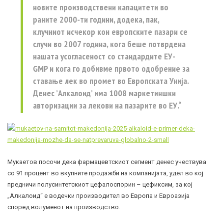
новите производствени капацитети во
раните 2000-ти години, додека, пак,
клучниот исчекор кон европските пазари се
случи во 2007 година, кога беше потврдена
нашата усогласеност со стандардите ЕУ-
GMP и кога го добивме првото одобрение за
ставање лек во промет во Европската Унија.
Денес ’Алкалоид’ има 1008 маркетиншки
авторизации за лекови на пазарите во ЕУ.“
Мукаетов посочи дека фармацевтскиот сегмент денес учествува
со 91 процент во вкупните продажби на компанијата, удел во кој
предничи полусинтетскиот цефалоспорин – цефиксим, за кој
„Алкалоид“ е водечки производител во Европа и Евроазија
според волуменот на производство.