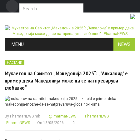
Search for:
Дома
Маркетинг
Контакт
Skip to content
MENU
NEWS
НАСТАНИ
Мукаетов на Самитот „Македонија 2025“: „’Алкалоид’ е
пример дека Македонија може да се натпреварува
глобално“
By
PharmaNEWS.mk
@PharmaNEWS
PharmaNEWS
PharmaNEWS
On
13/05/2026
0