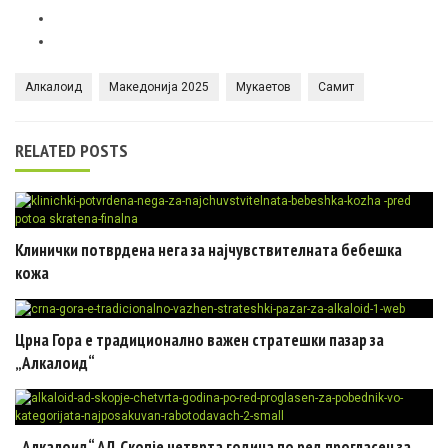
Алкалоид
Македонија 2025
Мукаетов
Самит
RELATED POSTS
Клинички потврдена нега за најчувствителната бебешка
кожа
Црна Гора e традиционално важен стратешки пазар за
„Алкалоид“
„Алкалоид“ АД Скопје четврта година по ред прогласен за