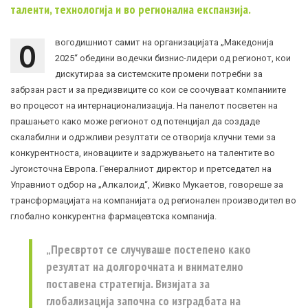
таленти, технологија и во регионална експанзија.
О
вогодишниот самит на организацијата „Македонија
2025“ обедини водечки бизнис-лидери од регионот, кои
дискутираа за системските промени потребни за
забрзан раст и за предизвиците со кои се соочуваат компаниите
во процесот на интернационализација. На панелот посветен на
прашањето како може регионот од потенцијал да создаде
скалабилни и одржливи резултати се отворија клучни теми за
конкурентноста, иновациите и задржувањето на талентите во
Југоисточна Европа. Генералниот директор и претседател на
Управниот одбор на „Алкалоид“, Живко Мукаетов, говореше за
трансформацијата на компанијата од регионален производител во
глобално конкурентна фармацевтска компанија.
„Пресвртот се случуваше постепено како
резултат на долгорочната и внимателно
поставена стратегија. Визијата за
глобализација започна со изградбата на