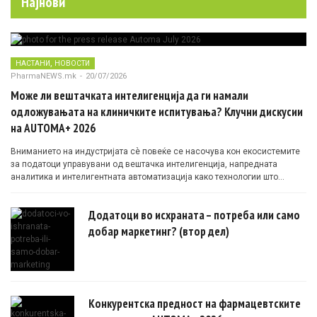
Најнови
,
НАСТАНИ
НОВОСТИ
PharmaNEWS.mk
-
20/07/2026
Може ли вештачката интелигенција да ги намали
одложувањата на клиничките испитувања? Клучни дискусии
на AUTOMA+ 2026
Вниманието на индустријата сè повеќе се насочува кон екосистемите
за податоци управувани од вештачка интелигенција, напредната
аналитика и интелигентната автоматизација како технологии што
овозможуваат поефикасни клинички истражувања засновани на
докази.
Додатоци во исхраната – потреба или само
добар маркетинг? (втор дел)
Конкурентска предност на фармацевтските