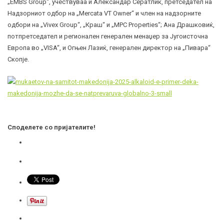
„EMBS Group“, учествуваа и Александар Сератлиќ, претседател на
Надзорниот одбор на „Mercata VT Owner“ и член на надзорните
одбори на „Vivex Group“, „Краш“ и „MPC Properties“; Ана Драшковиќ,
потпретседател и регионален генерален менаџер за Југоисточна
Европа во „VISA“, и Огњен Лазиќ, генерален директор на „Пивара“
Скопје.
Споделете со пријателите!