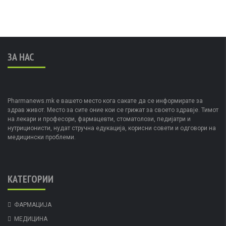
ЗА НАС
Pharmanews.mk е вашето место кога сакате да се информирате за
здрав живот. Место за сите оние кои се грижат за своето здравје. Тимот
на лекари и професори, фармацевти, стоматолози, педијатри и
нутриционисти, нудат стручна едукација, корисни совети и одговори на
медицински проблеми.
КАТЕГОРИИ
ФАРМАЦИЈА
МЕДИЦИНА