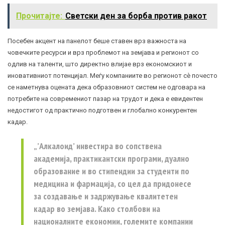
Прочитајте:
Светски ден за борба против ракот
Посебен акцент на панелот беше ставен врз важноста на
човечките ресурси и врз проблемот на земјава и регионот со
одлив на таленти, што директно влијае врз економскиот и
иновативниот потенцијал. Меѓу компаниите во регионот сѐ почесто
се наметнува оцената дека образовниот систем не одговара на
потребите на современиот пазар на трудот и дека е евидентен
недостигот од практично подготвен и глобално конкурентен
кадар.
„’Алкалоид’ инвестира во сопствена
академија, практикантски програми, дуално
образование и во стипендии за студенти по
медицина и фармација, со цел да придонесе
за создавање и задржување квалитетен
кадар во земјава. Како столбови на
националните економии, големите компании