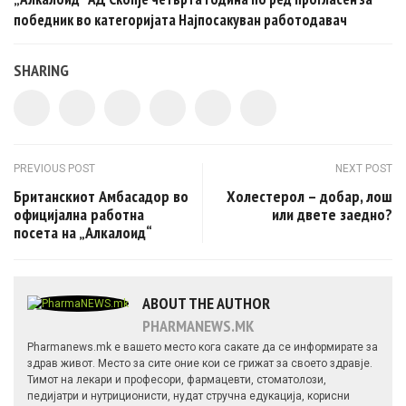
победник во категоријата Најпосакуван работодавач
SHARING
Post navigation
PREVIOUS POST
NEXT POST
Британскиот Aмбасадор во
Холестерол – добар, лош
официјална работна
или двете заедно?
посета на „Алкалоид“
ABOUT THE AUTHOR
PHARMANEWS.MK
Pharmanews.mk е вашето место кога сакате да се информирате за
здрав живот. Место за сите оние кои се грижат за своето здравје.
Тимот на лекари и професори, фармацевти, стоматолози,
педијатри и нутриционисти, нудат стручна едукација, корисни