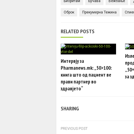
Биоритам
Бучава
Вежбање
Оброк
Прекумерна Тежина
Спие
RELATED POSTS
Изле
Интервју за
про
Pharmanews.mk: „50>100:
„50=
книга што од пациент ве
за з
прави партнер во
здравјето“
SHARING
Post navigation
PREVIOUS POST