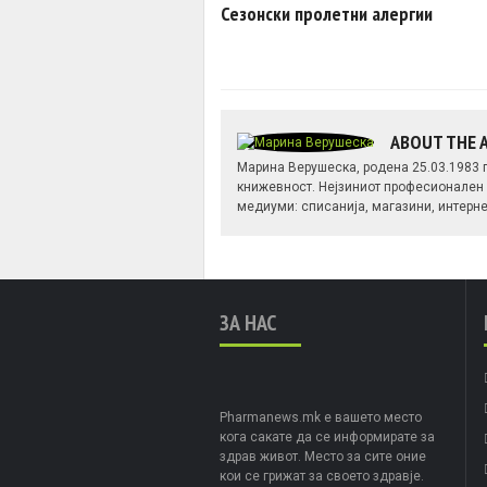
Сезонски пролетни алергии
ABOUT THE
Марина Верушеска, родена 25.03.1983
книжевност. Нејзиниот професионален 
медиуми: списанија, магазини, интерне
ЗА НАС
Pharmanews.mk е вашето место
кога сакате да се информирате за
здрав живот. Место за сите оние
кои се грижат за своето здравје.