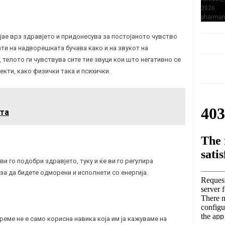
јае врз здравјето и придонесува за постојаното чувство
ати на надворешната бучава како и на звукот на
 телото ги чувствува сите тие звуци кои што негативно се
кти, како физички така и психички.
ата
и го подобри здравјето, туку и ќе ви го регулира
 за да бидете одморени и исполнети со енергија.
реме не е само корисна навика која им ја кажуваме на