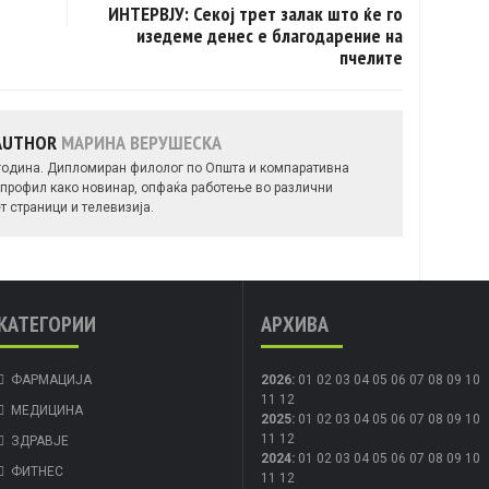
ИНТЕРВЈУ: Секој трет залак што ќе го
изедеме денес е благодарение на
пчелите
 AUTHOR
МАРИНА ВЕРУШЕСКА
 година. Дипломиран филолог по Општа и компаративна
профил како новинар, опфаќа работење во различни
т страници и телевизија.
КАТЕГОРИИ
АРХИВА
ФАРМАЦИЈА
2026
:
01
02
03
04
05
06
07
08
09
10
11
12
МЕДИЦИНА
2025
:
01
02
03
04
05
06
07
08
09
10
11
12
ЗДРАВЈЕ
2024
:
01
02
03
04
05
06
07
08
09
10
ФИТНЕС
11
12