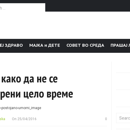
or:
ЕЈ ЗДРАВО
МАЈКА и ДЕТЕ
СОВЕТ ВО СРЕДА
ПРАШАЈ 
како да не се
орени цело време
Search f
ska
On
25/04/2016
0