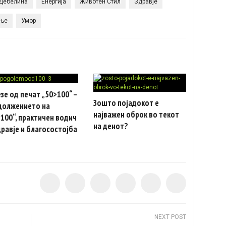
Дебелина
Енергија
Животен Стил
Здравје
ње
Умор
зе од печат „50>100“ –
Зошто појадокот е
должението на
најважен оброк во текот
100“, практичен водич
на денот?
дравје и благосостојба
NEXT POST