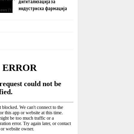
дигитализација за
индустриска фармација