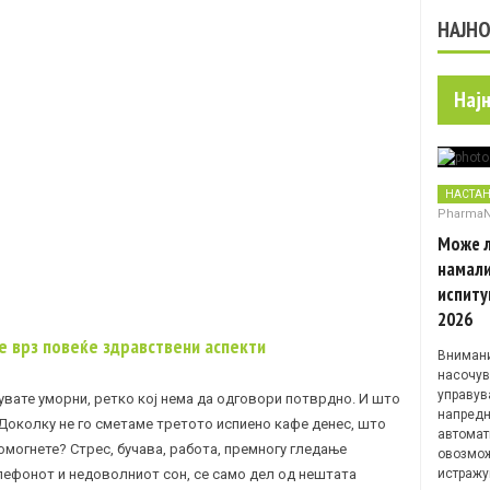
НАЈН
Нај
НАСТА
Pharma
Може л
намали
испиту
2026
ае врз повеќе здравствени аспекти
Внимани
насочув
управув
вате уморни, ретко кој нема да одговори потврдно. И што
напредн
Доколку не го сметаме третото испиено кафе денес, што
автомат
омогнете? Стрес, бучава, работа, премногу гледање
овозмож
елефонот и недоволниот сон, се само дел од нештата
истражу