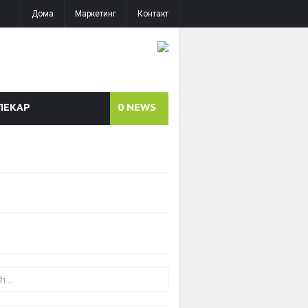
Дома
Маркетинг
Контакт
ЛЕКАР
0
NEWS
or: