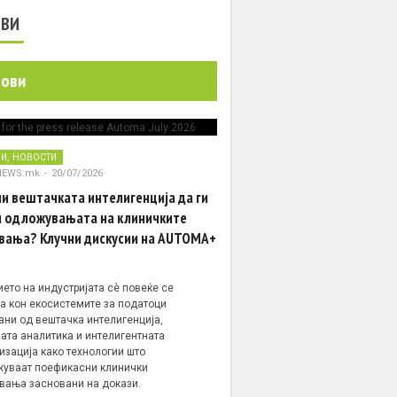
ОВИ
нови
,
НИ
НОВОСТИ
NEWS.mk
-
20/07/2026
и вештачката интелигенција да ги
 одложувањата на клиничките
вања? Клучни дискусии на AUTOMA+
ето на индустријата сè повеќе се
а кон екосистемите за податоци
ани од вештачка интелигенција,
ата аналитика и интелигентната
изација како технологии што
уваат поефикасни клинички
вања засновани на докази.