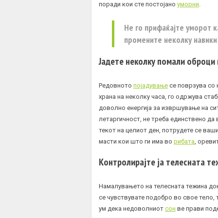
поради кои сте постојано
уморни
.
Не го прифаќајте уморот к
промените неколку навики 
Јадете неколку помали оброци
Редовното
појадување
се поврзува со
храна на неколку часа, го одржува стаб
доволно енергија за извршување на сит
летаргичност, не треба единствено да в
текот на целиот ден, потрудете се ваш
масти кои што ги има во
рибата
, ореви
Контролирајте ја телесната т
Намалувањето на телесната тежина док
се чувствувате подобро во свое тело, т
ум дека недоволниот
сон
ве прави под