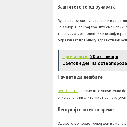
Заштитете се од бучавата
Бучавата од околината значително вли
на замор. И покрај тоа што сме навикн
телевизискиот приемник и компјутерот,
одразуваат врз многу здравствени аспе
Прочитајте:
20 октомври
Светски ден на остеопороз
Почнете да вежбате
Вежбањето
не само што значително ќе в
спиењето, а квалитетниот сон е клучен
Легнувајте во исто време
Одењето во кревет секој ден во исто в