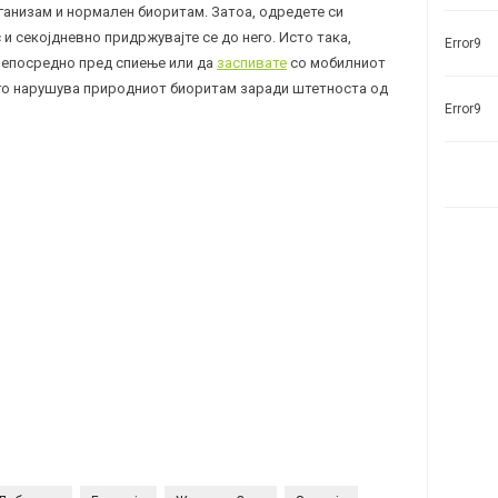
рганизам и нормален биоритам. Затоа, одредете си
 и секојдневно придржувајте се до него. Исто така,
Error9
 непосредно пред спиење или да
заспивате
со мобилниот
 го нарушува природниот биоритам заради штетноста од
Error9