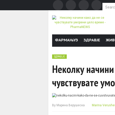
Search f
Skip to content
ФАРМАЊУЗ
ЗДРАВЈЕ
ЖИВ
ЗДРАВЈЕ
Неколку начини 
чувствувате ум
By
Марина Верушеска
Marina Verushe