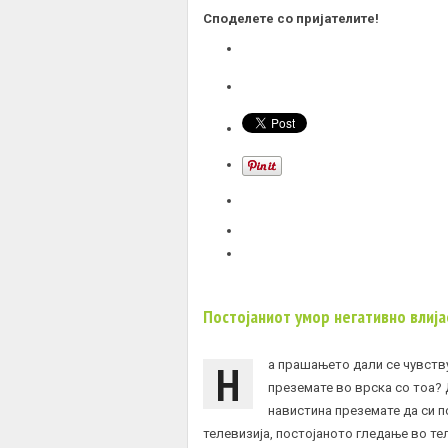
Споделете со пријателите!
Постојаниот умор негативно влиј
Н
а прашањето дали се чувству
преземате во врска со тоа? 
навистина преземате да си п
телевизија, постојаното гледање во т