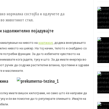
ако нормална состојба и одлучете да
во животниот стил.
 и задолжително појадувајте
 намалување на нивото на
кортизол
, додека внесувањето
илно нивото на шеќер. На тој начин, телото е снабдено со
е потребни функции. За да го избегнете чувството на
нимавате кога јадете, туку и што. За да имате енергија во
иот ручек да содржи растителни влакна, протеини и здрави
те и маслинките.
ежина
олку имате вишок килограми, не само што ќе направи да
уку и ќе ви помогне да го регулирате спиењето. Имајте на
ебели.