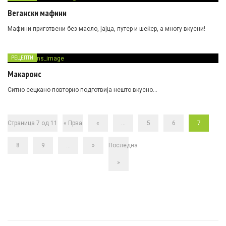
Вегански мафини
Мафини приготвени без масло, јајца, путер и шеќер, а многу вкусни!
РЕЦЕПТИ
Макаронс
Ситно сецкано повторно подготвија нешто вкусно…
Страница 7 од 11
« Прва
«
...
5
6
7
8
9
...
»
Последна
»