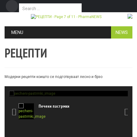
Search for:
Дома
Маркетинг
Контакт
Skip to content
MENU
NEWS
РЕЦЕПТИ
РЕЦЕПТИ
РЕЦЕПТИ
Модерни рецепти коишто се подготвуваат лесно и брзо
Печени пастрмки
Кокош
PharmaNEWS.mk
-
20/10/2017
PharmaN
Печени пастрмки

