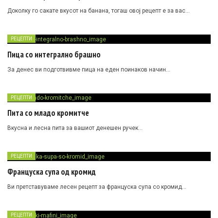
Доколку го сакате вкусот на банана, тогаш овој рецепт е за вас…
РЕЦЕПТИ
Пица со интегрално брашно
За денес ви подготвивме пица на еден поинаков начин…
РЕЦЕПТИ
Пита со младо кромитче
Вкусна и лесна пита за вашиот денешен ручек…
РЕЦЕПТИ
Француска супа од кромид
Ви претставуваме лесен рецепт за француска супа со кромид…
РЕЦЕПТИ