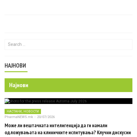
Search for:
НАЈНОВИ
Најнови
,
НАСТАНИ
НОВОСТИ
PharmaNEWS.mk
-
20/07/2026
Може ли вештачката интелигенција да ги намали
одложувањата на клиничките испитувања? Клучни дискусии