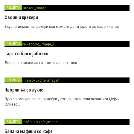
РЕЦЕПТИ
Овошни крекери
Вкусни домашни крекери кои можете да ги јадете со кафе или чај…
РЕЦЕПТИ
Тарт со бри и јаболко
Десерт кој може да го јадете и за појадок…
РЕЦЕПТИ
Чворчиња со лукче
Лукче и магдонос се најдобри другари, така вели познатиот Џејми
Оливер…
РЕЦЕПТИ
Банана мафини со кафе