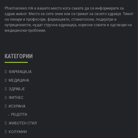
Pharmanews.mk е вашето место кога сакате да се информирате за
здрав живот. Место за сите оние кои се грижат за своето здравје. Тимот
на лекари и професори, фармацевти, стоматолози, педијатри и
нутриционисти, нудат стручна едукација, корисни совети и одговори на
медицински проблеми.
КАТЕГОРИИ
ФАРМАЦИЈА
МЕДИЦИНА
ЗДРАВЈЕ
ФИТНЕС
ИСХРАНА
РЕЦЕПТИ
ЖИВОТЕН СТИЛ
КОЛУМНИ