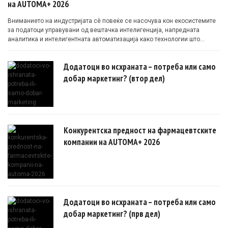
на AUTOMA+ 2026
Вниманието на индустријата сè повеќе се насочува кон екосистемите
за податоци управувани од вештачка интелигенција, напредната
аналитика и интелигентната автоматизација како технологии што
овозможуваат поефикасни клинички истражувања засновани на
докази.
Додатоци во исхраната – потреба или само
добар маркетинг? (втор дел)
Конкурентска предност на фармацевтските
компании на AUTOMA+ 2026
Додатоци во исхраната – потреба или само
добар маркетинг? (прв дел)