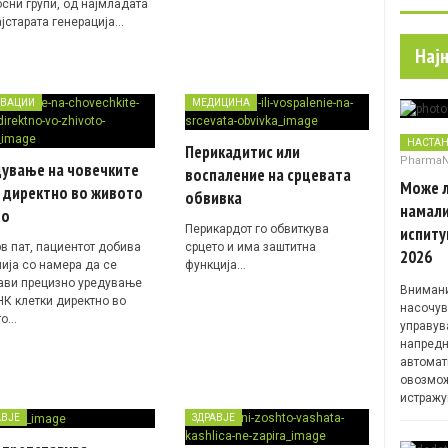
осни групи, од најмладата
ајстарата генерација…
Нај
ВАЦИИ
МЕДИЦИНА
НАСТА
Перикадитис или
Pharma
дување на човечките
воспаление на срцевата
Може л
 директно во живото
обвивка
намали
во
Перикардот го обвиткува
испиту
рв пат, пациентот добива
срцето и има заштитна
2026
пија со намера да се
функција…
ави прецизно уредување
Внимани
НК клетки директно во
насочув
то…
управув
напредн
автомат
овозмож
истражу
АВЈЕ
ЗДРАВЈЕ