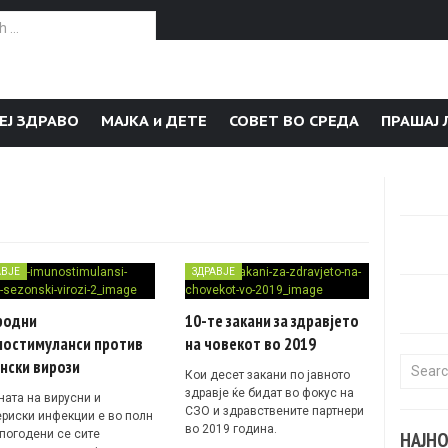
or:
ЕЈ ЗДРАВО
МАЈКА и ДЕТЕ
СОВЕТ ВО СРЕДА
ПРАШАЈ 
АВЈЕ
ЗДРАВЈЕ
родни
10-те закани за здравјето
ностимуланси против
на човекот во 2019
нски вирози
Search f
Кои десет закани по јавното
здравје ќе бидат во фокус на
ната на вирусни и
СЗО и здравствените партнери
ериски инфекции е во полн
во 2019 година.
 погодени се сите
НАЈН