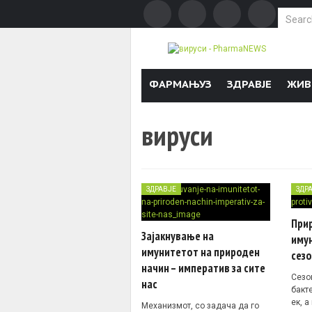
Search f
Skip to content
ФАРМАЊУЗ
ЗДРАВЈЕ
ЖИВ
вируси
ЗДРАВЈЕ
ЗДР
При
Зајакнување на
иму
имунитетот на природен
сезо
начин – императив за сите
Сезо
нас
бакт
ек, а
Механизмот, со задача да го