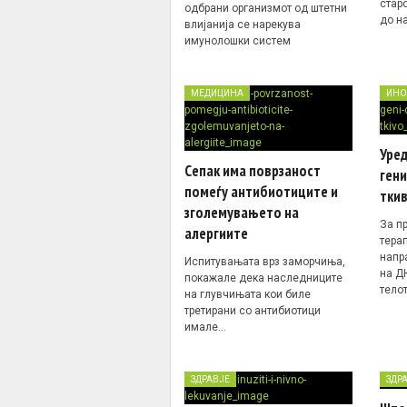
стар
одбрани организмот од штетни
до н
влијанија се нарекува
имунолошки систем
МЕДИЦИНА
ИНО
Уре
Сепак има поврзаност
гени
помеѓу антибиотиците и
тки
зголемувањето на
За п
алергиите
тера
напр
Испитувањата врз заморчиња,
на Д
покажале дека наследниците
тело
на глувчињата кои биле
третирани со антибиотици
имале…
ЗДРАВЈЕ
ЗДР