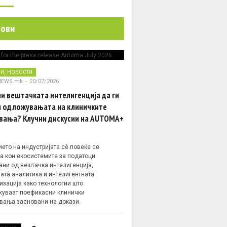
нови
,
НИ
НОВОСТИ
NEWS.mk
-
20/07/2026
и вештачката интелигенција да ги
 одложувањата на клиничките
вања? Клучни дискусии на AUTOMA+
ето на индустријата сè повеќе се
а кон екосистемите за податоци
ани од вештачка интелигенција,
ата аналитика и интелигентната
изација како технологии што
уваат поефикасни клинички
вања засновани на докази.