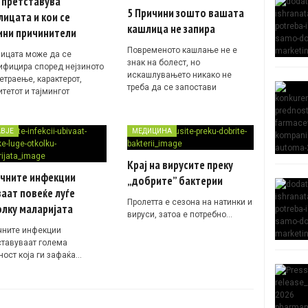
 претставува
5 Причини зошто вашата
ицата и кои се
кашлица не запира
ини причинители
Повременото кашлање не е
ицата може да се
знак на болест, но
ифицира според нејзиното
искашлувањето никако не
етраење, карактерот,
треба да се запостави
тетот и тајмингот
АВЈЕ
МЕДИЦИНА
Крај на вирусите преку
ичните инфекции
„добрите” бактерии
аат повеќе луѓе
Пролетта е сезона на натинки и
лку маларијата
вируси, затоа е потребно…
чните инфекции
ставуваат голема
ност која ги зафаќа…