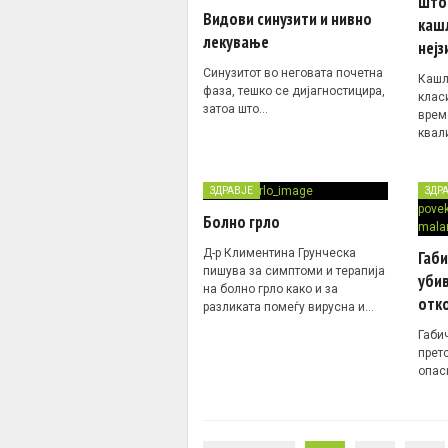
Што
Видови синузити и нивно
кашл
лекување
нејз
Синузитот во неговата почетна
Кашл
фаза, тешко се дијагностицира,
клас
затоа што…
врем
квали
ЗДРАВЈЕ
ЗДР
Болно грло
Д-р Климентина Грунческа
Габ
пишува за симптоми и терапија
убив
на болно грло како и за
отко
разликата помеѓу вирусна и…
Габи
прет
опас