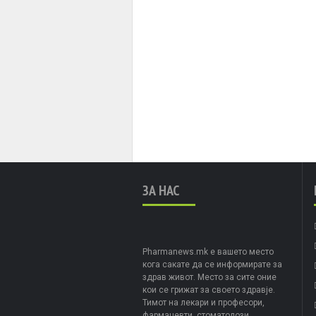
ЗА НАС
Pharmanews.mk е вашето место
кога сакате да се информирате за
здрав живот. Место за сите оние
кои се грижат за своето здравје.
Тимот на лекари и професори,
фармацевти, стоматолози,