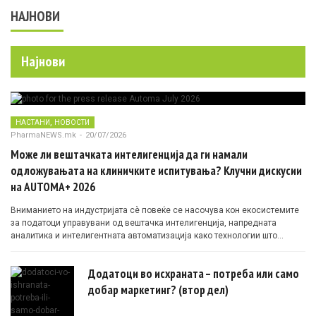
НАЈНОВИ
Најнови
,
НАСТАНИ
НОВОСТИ
PharmaNEWS.mk
-
20/07/2026
Може ли вештачката интелигенција да ги намали
одложувањата на клиничките испитувања? Клучни дискусии
на AUTOMA+ 2026
Вниманието на индустријата сè повеќе се насочува кон екосистемите
за податоци управувани од вештачка интелигенција, напредната
аналитика и интелигентната автоматизација како технологии што
овозможуваат поефикасни клинички истражувања засновани на
докази.
Додатоци во исхраната – потреба или само
добар маркетинг? (втор дел)