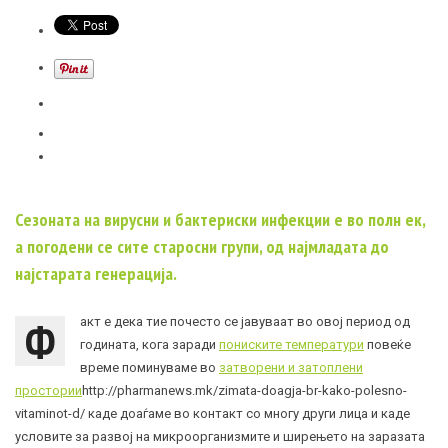
Сезоната на вирусни и бактериски инфекции е во полн ек,
а погодени се сите старосни групи, од најмладата до
најстарата генерација.
Ф
акт е дека тие почесто се јавуваат во овој период од
годината, кога заради
пониските температури
повеќе
време поминуваме во
затворени и затоплени
простории
http://pharmanews.mk/zimata-doagja-br-kako-polesno-
vitaminot-d/ каде доаѓаме во контакт со многу други лица и каде
условите за развој на микроорганизмите и ширењето на заразата