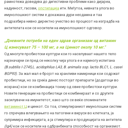
рамнотежа доведува до дигестивни проблеми како дијареа,
надуеност, гасови,
опстипација
итн. Меѓутоа, нивната улога во
имунолошкиот систем е докажана дури неодамна и таа
подразбира нивно директно учество во процесот на изградба на
антителата кои се носители на имунолошкиот одговор.
„Дневните потреби на еден здрав организам од витамин
Ц изнесуваат 75 – 100 мг, а на Цинкот околу 10 мг.“
Од многуте пробиотски култури кои го населуваат нашето тело
најзначајни се пред се неколку чија улога е и најмногу испитана
(B.subtilis I-2745,L. acidophilus LA3, B. animalis ssp. lactis BLC1, L. casei
BGP93)
. За жал мал е бројот на хранливи намирници кои содржат
пробиотици
, но за среќа денес постојат препарати (додатоци во
исхрана) кои се комбинација токму од овие пробиотски култури.
Новите генерации на пробиотици се комбинираат и со другите
засилувачи на имунитетот, како што се веќе споменатите
витаминот Ц
и цинкот. Со тоа, стимулираниот имунолошки систем
го спречува влегувањето на патогени и вируси во клетката, ја
супримира инфекцијата, а ја стимулира и продукцијата на
антитела
(IgA)
кои се носители на одбранбената способност на организмот.