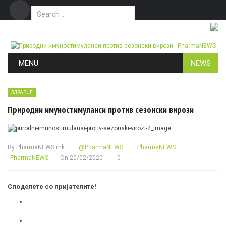
Search for:
Дома
Маркетинг
Контакт
Skip to content
MENU
NEWS
ЗДРАВЈЕ
Природни имуностимуланси против сезонски вирози
By
PharmaNEWS.mk
@PharmaNEWS
PharmaNEWS
PharmaNEWS
On
20/02/2020
0
Споделете со пријателите!