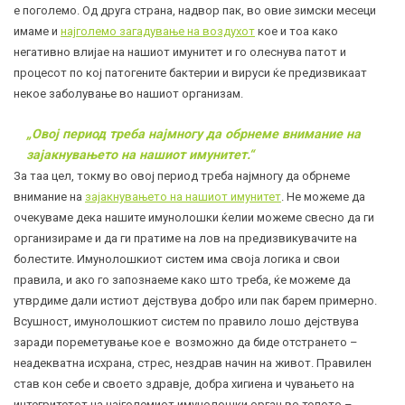
е поголемо. Од друга страна, надвор пак, во овие зимски месеци
имаме и
најголемо загадување на воздухот
кое и тоа како
негативно влијае на нашиот
имунитет
и го олеснува патот и
процесот по кој патогените бактерии и вируси ќе предизвикаат
некое заболување во нашиот организам.
„Овој период треба најмногу да обрнеме внимание на
зајакнувањето на нашиот имунитет.“
За таа цел, токму во овој период треба најмногу да обрнеме
внимание на
зајакнувањето на нашиот имунитет
. Не можеме да
очекуваме дека нашите имунолошки ќелии можеме свесно да ги
организираме и да ги пратиме на лов на предизвикувачите на
болестите. Имунолошкиот систем има своја логика и свои
правила, и ако го запознаеме како што треба, ќе можеме да
утврдиме дали истиот дејствува добро или пак барем примерно.
Всушност, имунолошкиот систем по правило лошо дејствува
заради пореметување кое е возможно да биде отстрането –
неадекватна исхрана, стрес, нездрав начин на живот. Правилен
став кон себе и своето здравје, добра хигиена и чувањето на
интегритетот на најголемиот имунолошки орган во телото –