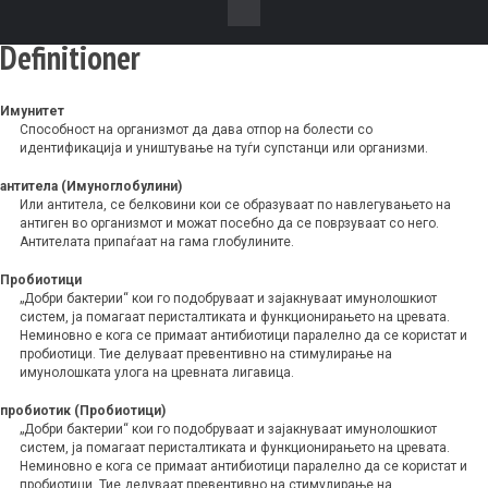
Definitioner
Имунитет
Способност на организмот да дава отпор на болести со
идентификација и уништување на туѓи супстанци или организми.
антитела (Имуноглобулини)
Или антитела, се белковини кои се образуваат по навлегувањето на
антиген во организмот и можат посебно да се поврзуваат со него.
Антителата припаѓаат на гама глобулините.
Пробиотици
„Добри бактерии“ кои го подобруваат и зајакнуваат имунолошкиот
систем, ја помагаат перисталтиката и функционирањето на цревата.
Неминовно е кога се примаат антибиотици паралелно да се користат и
пробиотици. Тие делуваат превентивно на стимулирање на
имунолошката улога на цревната лигавица.
пробиотик (Пробиотици)
„Добри бактерии“ кои го подобруваат и зајакнуваат имунолошкиот
систем, ја помагаат перисталтиката и функционирањето на цревата.
Неминовно е кога се примаат антибиотици паралелно да се користат и
пробиотици. Тие делуваат превентивно на стимулирање на