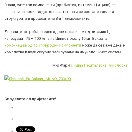
Значи, сите три компоненти (
пробиотик
, витамин Ц и цинк) се
значајни за производство на антитела и се составен дел од
структурата и процесите на B и Т лимфоцитите.
Дневните потреби на еден здрав организам од витамин Ц
изнесуваат 75 – 100 мг, а на Цинкот околу 10 мг. Ваквата
комбинација од три природни компоненти
може да се каже дека е
комплетна и нуди сигурно засилување на имунолошкиот систем.
М-р Фарм
Лидија Пешталеска Николоска
Споделете со пријателите!