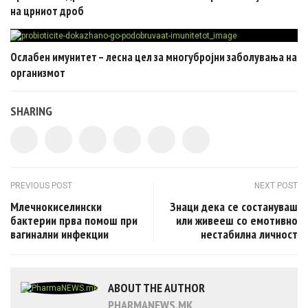
на црниот дроб
Ослабен имунитет – лесна цел за многубројни заболувања на
организмот
SHARING
Post navigation
PREVIOUS POST
NEXT POST
Млечнокиселински
Знаци дека се состануваш
бактерии прва помош при
или живееш со емотивно
вагинални инфекции
нестабилна личност
ABOUT THE AUTHOR
PHARMANEWS.MK