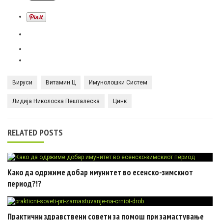
Вируси
Витамин Ц
Имунолошки Систем
Лидија Николоска Пешталеска
Цинк
RELATED POSTS
Како да одржиме добар имунитет во есенско-зимскиот
период?!?
Практични здравствени совети за помош при замастување