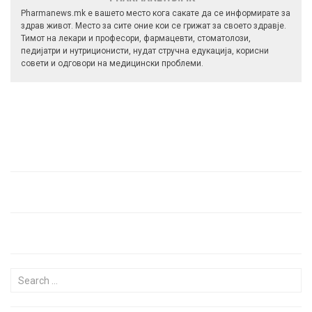
Pharmanews.mk е вашето место кога сакате да се информирате за
здрав живот. Место за сите оние кои се грижат за своето здравје.
Тимот на лекари и професори, фармацевти, стоматолози,
педијатри и нутриционисти, нудат стручна едукација, корисни
совети и одговори на медицински проблеми.
Search for: