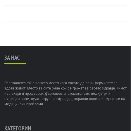
ЗА НАС
Pharmanews.mk е вашето место кога сакате да се информирате за
здрав живот. Место за сите оние кои се грижат за своето здравје. Тимот
на лекари и професори, фармацевти, стоматолози, педијатри и
нутриционисти, нудат стручна едукација, корисни совети и одговори на
медицински проблеми.
КАТЕГОРИИ