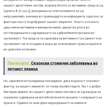
нашиот дигестивен систем, исхрана богата со витамини, пред се од
групата А, Б, Ц и Д, внесување на олигоелементи се од
непроценливо значење во превенцијата на инфекциите, односно се
фактори кои го подобруваат нашиот имунитет. Општо е познато
дека некои витамини и минерали имаат директна улога во
поттикнувањети и одржувањето на одбранбените процеси во
организмот. Тоа пред се се однесува на витаминот Ц и Цинкот кои
организмот не ги создава и мора да се внесуваат преку исхраната
во доволни количини.
Прочитајте:
Сезонски стомачни зaболувања во
летниот период
Но, најновите истражувања покажуваат дека всушност клучниот
фактор за нашиот имунитет се токму пробиотиците. Тие т.н
добри
бактерии
живеат во нашиот дигестивен систем и се одговорни за
нормално одвивање на метаболитичките процеси т.е варењето на
храната. Одамна се знае дека нарушувањето на нивната